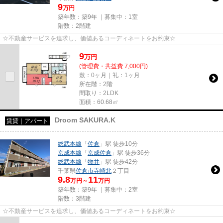
9
万円
築年数：築9年 ｜募集中：
1室
階数：2階建
☆不動産サービスを追求し、価値あるコーディネートをお約束☆
9
万
円
(管理費・共益費 7,000円)
敷：0ヶ月｜礼：1ヶ月
所在階：2階
間取り：2LDK
面積：60.68㎡
Droom SAKURA.K
賃貸｜アパート
総武本線
「
佐倉
」駅 徒歩10分
京成本線
「
京成佐倉
」駅 徒歩36分
総武本線
「
物井
」駅 徒歩42分
千葉県
佐倉市
寺崎北
２丁目
9.8
11
万円～
万円
築年数：築9年 ｜募集中：
2室
階数：3階建
☆不動産サービスを追求し、価値あるコーディネートをお約束☆