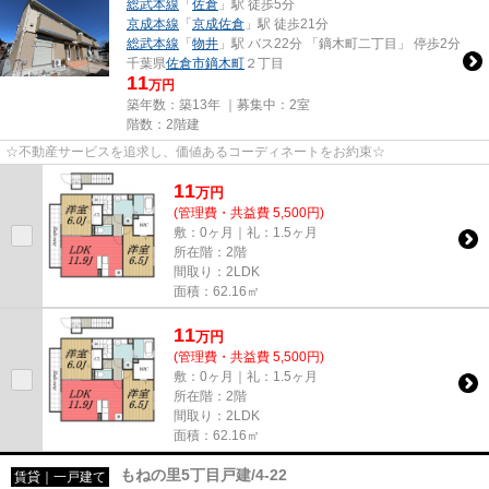
総武本線
「
佐倉
」駅 徒歩5分
京成本線
「
京成佐倉
」駅 徒歩21分
総武本線
「
物井
」駅 バス22分 「鏑木町二丁目」 停歩2分
千葉県
佐倉市
鏑木町
２丁目
11
万円
築年数：築13年 ｜募集中：
2室
階数：2階建
☆不動産サービスを追求し、価値あるコーディネートをお約束☆
11
万
円
(管理費・共益費 5,500円)
敷：0ヶ月｜礼：1.5ヶ月
所在階：2階
間取り：2LDK
面積：62.16㎡
11
万
円
(管理費・共益費 5,500円)
敷：0ヶ月｜礼：1.5ヶ月
所在階：2階
間取り：2LDK
面積：62.16㎡
もねの里5丁目戸建/4-22
賃貸｜一戸建て