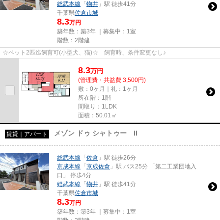
総武本線
「
物井
」駅 徒歩41分
千葉県
佐倉市
城
8.3
万円
築年数：築3年 ｜募集中：
1室
階数：2階建
☆ペット2匹迄飼育可(小型犬、猫)☆ 飼育時、条件変更なし♪
8.3
万
円
(管理費・共益費 3,500円)
敷：0ヶ月｜礼：1ヶ月
所在階：1階
間取り：1LDK
面積：50.01㎡
メゾン ドゥ シャトゥー II
賃貸｜アパート
総武本線
「
佐倉
」駅 徒歩26分
京成本線
「
京成佐倉
」駅 バス25分 「第二工業団地入
口」 停歩4分
総武本線
「
物井
」駅 徒歩41分
千葉県
佐倉市
城
8.3
万円
築年数：築3年 ｜募集中：
1室