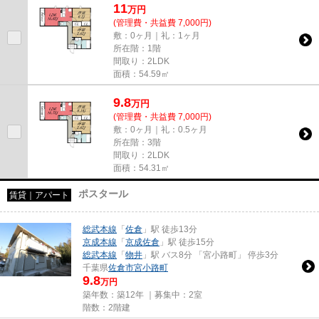
11
万
円
(管理費・共益費 7,000円)
敷：0ヶ月｜礼：1ヶ月
所在階：1階
間取り：2LDK
面積：54.59㎡
9.8
万
円
(管理費・共益費 7,000円)
敷：0ヶ月｜礼：0.5ヶ月
所在階：3階
間取り：2LDK
面積：54.31㎡
ポスタール
賃貸｜アパート
総武本線
「
佐倉
」駅 徒歩13分
京成本線
「
京成佐倉
」駅 徒歩15分
総武本線
「
物井
」駅 バス8分 「宮小路町」 停歩3分
千葉県
佐倉市
宮小路町
9.8
万円
築年数：築12年 ｜募集中：
2室
階数：2階建