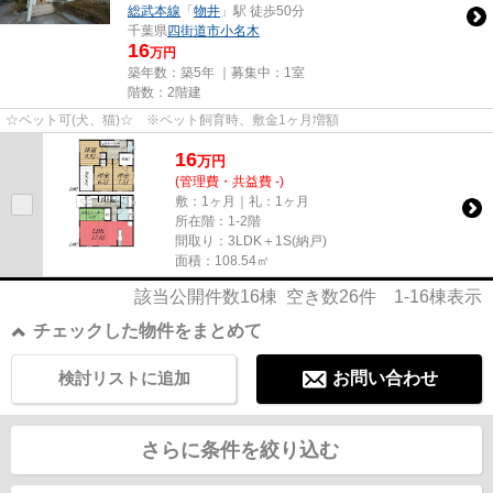
総武本線
「
物井
」駅 徒歩50分
千葉県
四街道市
小名木
16
万円
築年数：築5年 ｜募集中：
1室
階数：2階建
☆ペット可(犬、猫)☆ ※ペット飼育時、敷金1ヶ月増額
16
万
円
(管理費・共益費 -)
敷：1ヶ月｜礼：1ヶ月
所在階：1-2階
間取り：3LDK＋1S(納戸)
面積：108.54㎡
該当公開件数
16
棟 空き数
26
件
1-16
棟表示
チェックした物件をまとめて
検討リストに追加
お問い合わせ
さらに条件を絞り込む