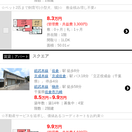
階数：2階建
☆ペット2匹まで飼育可(小型犬、猫)☆ 敷金積み増し不要♪
8.3
万
円
(管理費・共益費 3,300円)
敷：0ヶ月｜礼：1ヶ月
所在階：1階
間取り：1LDK
面積：50.01㎡
スクエア
賃貸｜アパート
総武本線
「
佐倉
」駅 徒歩8分
京成本線
「
京成佐倉
」駅 バス18分 「立正佼成会（千葉
県）」 停歩4分
総武本線
「
物井
」駅 徒歩58分
千葉県
佐倉市
六崎
8.5
9.9
万円～
万円
築年数：築14年 ｜募集中：
4室
階数：2階建
☆不動産サービスを追求し、価値あるコーディネートをお約束☆
9.9
万
円