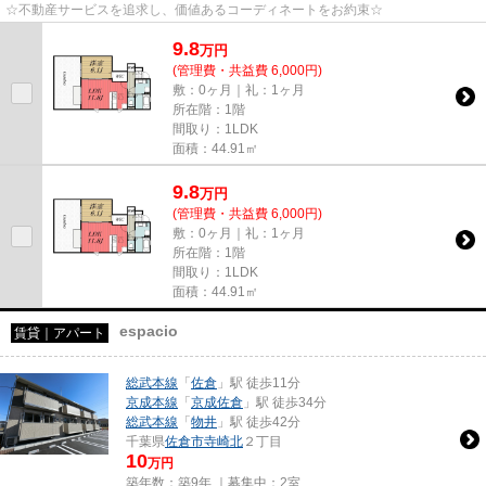
☆不動産サービスを追求し、価値あるコーディネートをお約束☆
9.8
万
円
(管理費・共益費 6,000円)
敷：0ヶ月｜礼：1ヶ月
所在階：1階
間取り：1LDK
面積：44.91㎡
9.8
万
円
(管理費・共益費 6,000円)
敷：0ヶ月｜礼：1ヶ月
所在階：1階
間取り：1LDK
面積：44.91㎡
espacio
賃貸｜アパート
総武本線
「
佐倉
」駅 徒歩11分
京成本線
「
京成佐倉
」駅 徒歩34分
総武本線
「
物井
」駅 徒歩42分
千葉県
佐倉市
寺崎北
２丁目
10
万円
築年数：築9年 ｜募集中：
2室