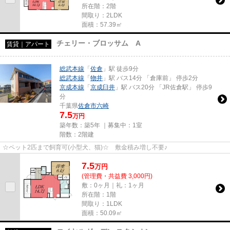
所在階：2階
間取り：2LDK
面積：57.39㎡
チェリー・ブロッサム A
賃貸｜アパート
総武本線
「
佐倉
」駅 徒歩9分
総武本線
「
物井
」駅 バス14分 「倉庫前」 停歩2分
京成本線
「
京成臼井
」駅 バス20分 「JR佐倉駅」 停歩9
分
千葉県
佐倉市
六崎
7.5
万円
築年数：築5年 ｜募集中：
1室
階数：2階建
☆ペット2匹まで飼育可(小型犬、猫)☆ 敷金積み増し不要♪
7.5
万
円
(管理費・共益費 3,000円)
敷：0ヶ月｜礼：1ヶ月
所在階：1階
間取り：1LDK
面積：50.09㎡