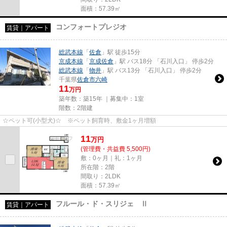
面積：57.39㎡
コンフォートプレジオ
賃貸｜アパート
総武本線
「
佐倉
」駅 徒歩15分
京成本線
「
京成佐倉
」駅 バス18分 「石川入口」 停歩2分
総武本線
「
物井
」駅 バス13分 「石川入口」 停歩2分
千葉県
佐倉市
六崎
11
万円
築年数：築15年 ｜募集中：
1室
階数：2階建
☆ペット可(小型犬)☆ ※ペット飼育時、敷金1ヶ月増額
11
万
円
(管理費・共益費 5,500円)
敷：0ヶ月｜礼：1ヶ月
所在階：2階
間取り：2LDK
面積：57.39㎡
フルール・ド・スリジェ Ⅱ
賃貸｜アパート