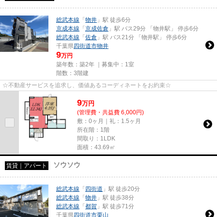
総武本線
「
物井
」駅 徒歩6分
京成本線
「
京成佐倉
」駅 バス29分 「物井駅」 停歩6分
総武本線
「
佐倉
」駅 バス21分 「物井駅」 停歩6分
千葉県
四街道市
物井
9
万円
築年数：築2年 ｜募集中：
1室
階数：3階建
☆不動産サービスを追求し、価値あるコーディネートをお約束☆
9
万
円
(管理費・共益費 6,000円)
敷：0ヶ月｜礼：1.5ヶ月
所在階：1階
間取り：1LDK
面積：43.69㎡
ソウソウ
賃貸｜アパート
総武本線
「
四街道
」駅 徒歩20分
総武本線
「
物井
」駅 徒歩38分
総武本線
「
都賀
」駅 徒歩71分
千葉県
四街道市
栗山