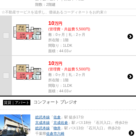
階数：2階建
☆不動産サービスを追求し、価値あるコーディネートをお約束☆
10
万
円
(管理費・共益費 5,500円)
敷：0ヶ月｜礼：2ヶ月
所在階：1階
間取り：1LDK
面積：44.03㎡
10
万
円
(管理費・共益費 5,500円)
敷：0ヶ月｜礼：2ヶ月
所在階：1階
間取り：1LDK
面積：44.03㎡
コンフォート プレジオ
賃貸｜アパート
総武本線
「
佐倉
」駅 徒歩17分
京成本線
「
京成佐倉
」駅 バス18分 「石川入口」 停歩2分
総武本線
「
物井
」駅 バス13分 「石川入口」 停歩2分
千葉県
佐倉市
六崎