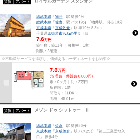
ロイヤルガーデン スタシオン
賃貸｜アパート
総武本線
「
物井
」駅 徒歩4分
総武本線
「
佐倉
」駅 バス19分 「物井駅」 停歩10分
京成本線
「
京成佐倉
」駅 車19分 8.3km
千葉県
四街道市
もねの里
５丁目
7.6
万円
築年数：築11年 ｜募集中：
1室
階数：3階建
☆不動産サービスを追求し、価値あるコーディネートをお約束☆
7.6
万
円
(管理費・共益費 6,000円)
敷：0ヶ月｜礼：2万円
所在階：1階
間取り：1LDK
面積：45.01㎡
メゾン ドゥ シャトゥー Ⅱ
賃貸｜アパート
総武本線
「
佐倉
」駅 徒歩26分
京成本線
「
京成佐倉
」駅 バス25分 「第二工業団地入
口」 停歩4分