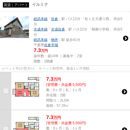
イルミナ
賃貸｜アパート
総武本線
「
佐倉
」駅 バス12分 「松ヶ丘大通り西」 停歩5
分
京成本線
「
京成佐倉
」駅 バス22分 「根郷小学校」 停歩5
分
総武本線
「
物井
」駅 徒歩41分
千葉県
佐倉市
城
7.3
万円
築年数：築14年 ｜募集中：
2室
階数：2階建
☆ペット可(小型犬)☆ ※ペット飼育時、敷金1ヶ月増額
7.3
万
円
(管理費・共益費 5,500円)
敷：0ヶ月｜礼：1ヶ月
所在階：2階
間取り：2LDK
面積：57.39㎡
7.3
万
円
(管理費・共益費 5,500円)
敷：0ヶ月｜礼：1ヶ月