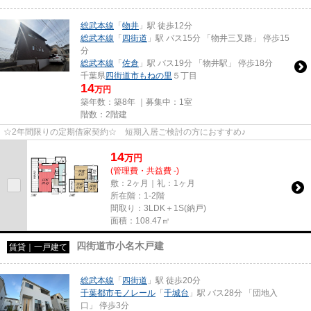
総武本線
「
物井
」駅 徒歩12分
総武本線
「
四街道
」駅 バス15分 「物井三叉路」 停歩15
分
総武本線
「
佐倉
」駅 バス19分 「物井駅」 停歩18分
千葉県
四街道市
もねの里
５丁目
14
万円
築年数：築8年 ｜募集中：
1室
階数：2階建
☆2年間限りの定期借家契約☆ 短期入居ご検討の方におすすめ♪
14
万
円
(管理費・共益費 -)
敷：2ヶ月｜礼：1ヶ月
所在階：1-2階
間取り：3LDK＋1S(納戸)
面積：108.47㎡
四街道市小名木戸建
賃貸｜一戸建て
総武本線
「
四街道
」駅 徒歩20分
千葉都市モノレール
「
千城台
」駅 バス28分 「団地入
口」 停歩3分