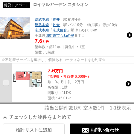
ロイヤルガーデン スタシオン
賃貸｜アパート
総武本線
「
物井
」駅 徒歩4分
総武本線
「
佐倉
」駅 バス19分 「物井駅」 停歩10分
京成本線
「
京成佐倉
」駅 車19分 8.3km
千葉県
四街道市
もねの里
５丁目
7.6
万円
築年数：築11年 ｜募集中：
1室
階数：3階建
☆不動産サービスを追求し、価値あるコーディネートをお約束☆
7.6
万
円
(管理費・共益費 6,000円)
敷：0ヶ月｜礼：2万円
所在階：1階
間取り：1LDK
面積：45.01㎡
該当公開件数
1
棟 空き数
1
件
1-1
棟表示
チェックした物件をまとめて
検討リストに追加
お問い合わせ