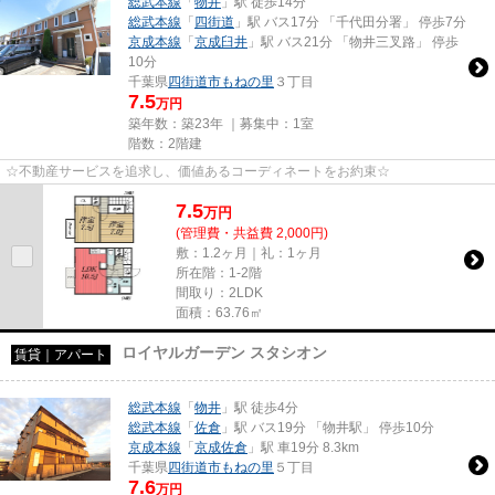
総武本線
「
物井
」駅 徒歩14分
総武本線
「
四街道
」駅 バス17分 「千代田分署」 停歩7分
京成本線
「
京成臼井
」駅 バス21分 「物井三叉路」 停歩
10分
千葉県
四街道市
もねの里
３丁目
7.5
万円
築年数：築23年 ｜募集中：
1室
階数：2階建
☆不動産サービスを追求し、価値あるコーディネートをお約束☆
7.5
万
円
(管理費・共益費 2,000円)
敷：1.2ヶ月｜礼：1ヶ月
所在階：1-2階
間取り：2LDK
面積：63.76㎡
ロイヤルガーデン スタシオン
賃貸｜アパート
総武本線
「
物井
」駅 徒歩4分
総武本線
「
佐倉
」駅 バス19分 「物井駅」 停歩10分
京成本線
「
京成佐倉
」駅 車19分 8.3km
千葉県
四街道市
もねの里
５丁目
7.6
万円