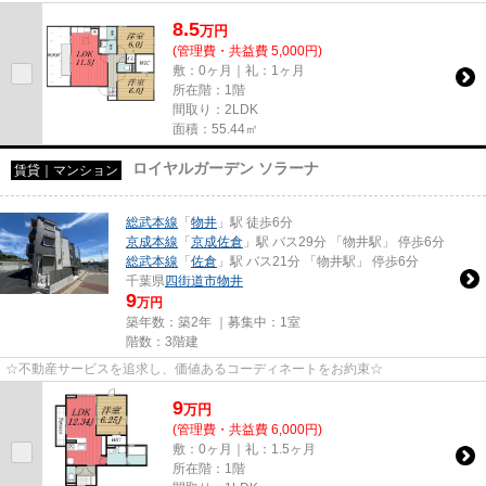
8.5
万
円
(管理費・共益費 5,000円)
敷：0ヶ月｜礼：1ヶ月
所在階：1階
間取り：2LDK
面積：55.44㎡
ロイヤルガーデン ソラーナ
賃貸｜マンション
総武本線
「
物井
」駅 徒歩6分
京成本線
「
京成佐倉
」駅 バス29分 「物井駅」 停歩6分
総武本線
「
佐倉
」駅 バス21分 「物井駅」 停歩6分
千葉県
四街道市
物井
9
万円
築年数：築2年 ｜募集中：
1室
階数：3階建
☆不動産サービスを追求し、価値あるコーディネートをお約束☆
9
万
円
(管理費・共益費 6,000円)
敷：0ヶ月｜礼：1.5ヶ月
所在階：1階