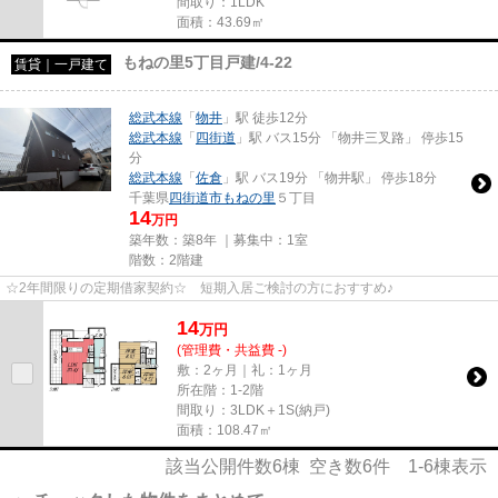
間取り：1LDK
面積：43.69㎡
もねの里5丁目戸建/4-22
賃貸｜一戸建て
総武本線
「
物井
」駅 徒歩12分
総武本線
「
四街道
」駅 バス15分 「物井三叉路」 停歩15
分
総武本線
「
佐倉
」駅 バス19分 「物井駅」 停歩18分
千葉県
四街道市
もねの里
５丁目
14
万円
築年数：築8年 ｜募集中：
1室
階数：2階建
☆2年間限りの定期借家契約☆ 短期入居ご検討の方におすすめ♪
14
万
円
(管理費・共益費 -)
敷：2ヶ月｜礼：1ヶ月
所在階：1-2階
間取り：3LDK＋1S(納戸)
面積：108.47㎡
該当公開件数
6
棟 空き数
6
件
1-6
棟表示