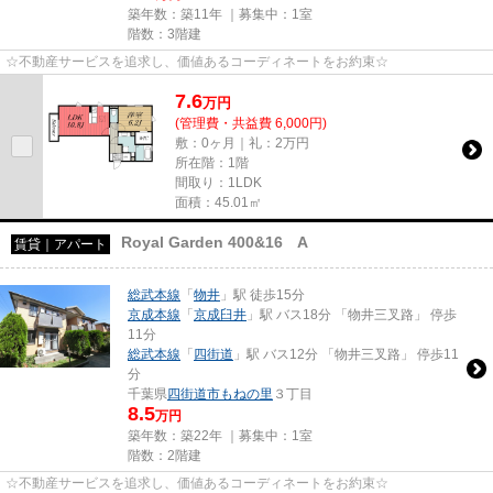
築年数：築11年 ｜募集中：
1室
階数：3階建
☆不動産サービスを追求し、価値あるコーディネートをお約束☆
7.6
万
円
(管理費・共益費 6,000円)
敷：0ヶ月｜礼：2万円
所在階：1階
間取り：1LDK
面積：45.01㎡
Royal Garden 400&16 A
賃貸｜アパート
総武本線
「
物井
」駅 徒歩15分
京成本線
「
京成臼井
」駅 バス18分 「物井三叉路」 停歩
11分
総武本線
「
四街道
」駅 バス12分 「物井三叉路」 停歩11
分
千葉県
四街道市
もねの里
３丁目
8.5
万円
築年数：築22年 ｜募集中：
1室
階数：2階建
☆不動産サービスを追求し、価値あるコーディネートをお約束☆