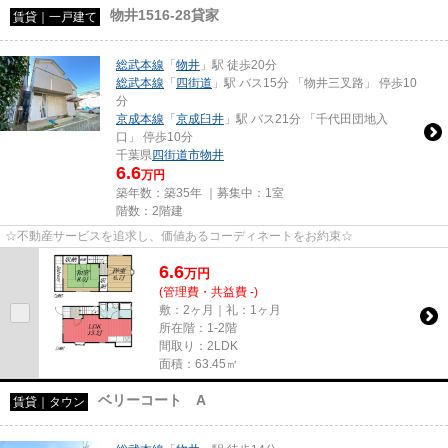
物井1516-28貸家
賃貸｜一戸建て
総武本線
「
物井
」駅 徒歩20分
総武本線
「
四街道
」駅 バス15分 「物井三叉路」 停歩10
分
京成本線
「
京成臼井
」駅 バス21分 「千代田団地入
口」 停歩10分
千葉県
四街道市
物井
6.6
万円
築年数：築35年 ｜募集中：
1室
階数：2階建
☆不動産サービスを追求し、価値あるコーディネートをお約束☆
6.6
万
円
(管理費・共益費 -)
敷：2ヶ月｜礼：1ヶ月
所在階：1-2階
間取り：2LDK
面積：63.45㎡
ベリーコート A
賃貸｜タウン