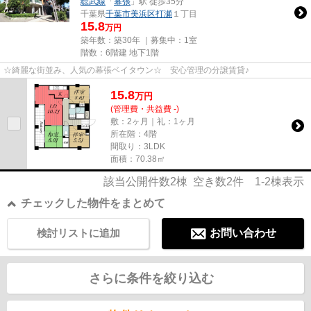
総武線
「
幕張
」駅 徒歩35分
千葉県
千葉市美浜区
打瀬
１丁目
15.8
万円
築年数：築30年 ｜募集中：
1室
階数：6階建 地下1階
☆綺麗な街並み、人気の幕張ベイタウン☆ 安心管理の分譲賃貸♪
15.8
万
円
(管理費・共益費 -)
敷：2ヶ月｜礼：1ヶ月
所在階：4階
間取り：3LDK
面積：70.38㎡
該当公開件数
2
棟 空き数
2
件
1-2
棟表示
チェックした物件をまとめて
検討リストに追加
お問い合わせ
さらに条件を絞り込む