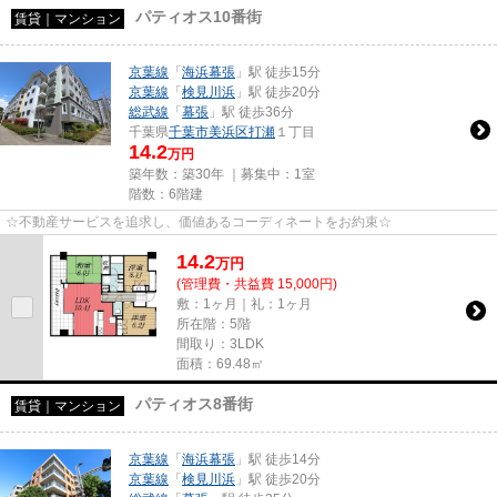
パティオス10番街
賃貸｜マンション
京葉線
「
海浜幕張
」駅 徒歩15分
京葉線
「
検見川浜
」駅 徒歩20分
総武線
「
幕張
」駅 徒歩36分
千葉県
千葉市美浜区
打瀬
１丁目
14.2
万円
築年数：築30年 ｜募集中：
1室
階数：6階建
☆不動産サービスを追求し、価値あるコーディネートをお約束☆
14.2
万
円
(管理費・共益費 15,000円)
敷：1ヶ月｜礼：1ヶ月
所在階：5階
間取り：3LDK
面積：69.48㎡
パティオス8番街
賃貸｜マンション
京葉線
「
海浜幕張
」駅 徒歩14分
京葉線
「
検見川浜
」駅 徒歩20分