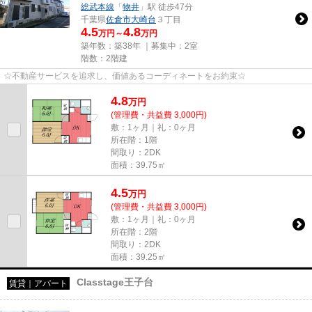
総武本線
「
物井
」駅 徒歩47分
千葉県
佐倉市
大崎台
３丁目
4.5
4.8
万円～
万円
築年数：築38年 ｜募集中：
2室
階数：2階建
☆不動産サービスを追求し、価値あるコーディネートをお約束☆
4.8
万
円
(管理費・共益費 3,000円)
敷：1ヶ月｜礼：0ヶ月
所在階：1階
間取り：2DK
面積：39.75㎡
4.5
万
円
(管理費・共益費 3,000円)
敷：1ヶ月｜礼：0ヶ月
所在階：2階
間取り：2DK
面積：39.25㎡
Classtage王子台
賃貸｜アパート