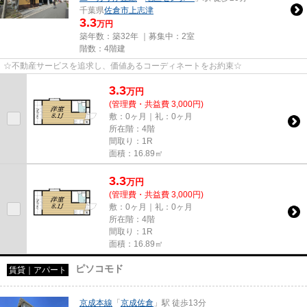
千葉県
佐倉市
上志津
3.3
万円
築年数：築32年 ｜募集中：
2室
階数：4階建
☆不動産サービスを追求し、価値あるコーディネートをお約束☆
3.3
万
円
(管理費・共益費 3,000円)
敷：0ヶ月｜礼：0ヶ月
所在階：4階
間取り：1R
面積：16.89㎡
3.3
万
円
(管理費・共益費 3,000円)
敷：0ヶ月｜礼：0ヶ月
所在階：4階
間取り：1R
面積：16.89㎡
ピソコモド
賃貸｜アパート
京成本線
「
京成佐倉
」駅 徒歩13分