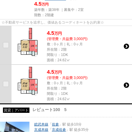
4.5
万円
築年数：築38年 ｜募集中：
2室
階数：2階建
☆不動産サービスを追求し、価値あるコーディネートをお約束☆
4.5
万
円
(管理費・共益費 3,000円)
敷：0ヶ月｜礼：0ヶ月
所在階：2階
間取り：1DK
面積：24.62㎡
4.5
万
円
(管理費・共益費 3,000円)
敷：0ヶ月｜礼：0ヶ月
所在階：2階
間取り：1DK
面積：24.62㎡
レピュート100 5
賃貸｜アパート
総武本線
「
佐倉
」駅 徒歩10分
京成本線
「
京成佐倉
」駅 徒歩35分