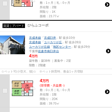
敷：1ヶ月｜礼：0ヶ月
所在階：2階
間取り：1K
面積：23.77㎡
ひらふコーポ
賃貸｜アパート
京成本線
「
京成臼井
」駅 徒歩10分
京成本線
「
ユーカリが丘
」駅 徒歩28分
ユーカリが丘線
「
地区センター
」駅 徒歩29分
千葉県
佐倉市
南臼井台
4
万円
築年数：築38年 ｜募集中：
2室
階数：2階建
☆ペット可(小型犬、猫)☆ ※ペット飼育時、敷金1ヶ月増額
4
万
円
(管理費・共益費 -)
敷：0ヶ月｜礼：0ヶ月
所在階：1階
間取り：2DK
面積：39.70㎡