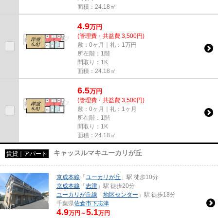
面積：24.18㎡
4.9
万
円
(管理費・共益費 3,500円)
敷：0ヶ月｜礼：1万円
所在階：1階
間取り：1K
面積：24.18㎡
6.5
万
円
(管理費・共益費 3,500円)
敷：0ヶ月｜礼：1ヶ月
所在階：1階
間取り：1K
面積：24.18㎡
キャッスルマキユーカリが丘
賃貸｜アパート
京成本線
「
ユーカリが丘
」駅 徒歩10分
京成本線
「
志津
」駅 徒歩20分
ユーカリが丘線
「
地区センター
」駅 徒歩18分
千葉県
佐倉市
下志津
4.9
5.1
万円～
万円