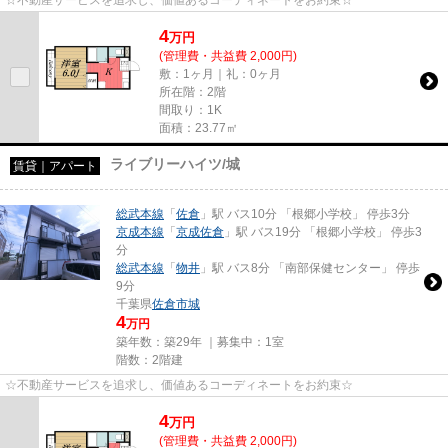
☆不動産サービスを追求し、価値あるコーディネートをお約束☆
4
万
円
(管理費・共益費 2,000円)
敷：1ヶ月｜礼：0ヶ月
所在階：2階
間取り：1K
面積：23.77㎡
ライブリーハイツ/城
賃貸｜アパート
総武本線
「
佐倉
」駅 バス10分 「根郷小学校」 停歩3分
京成本線
「
京成佐倉
」駅 バス19分 「根郷小学校」 停歩3
分
総武本線
「
物井
」駅 バス8分 「南部保健センター」 停歩
9分
千葉県
佐倉市
城
4
万円
築年数：築29年 ｜募集中：
1室
階数：2階建
☆不動産サービスを追求し、価値あるコーディネートをお約束☆
4
万
円
(管理費・共益費 2,000円)