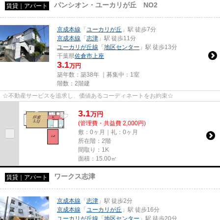
パンシオン・ユーカリが丘 NO2
賃貸｜アパート
京成本線
「
ユーカリが丘
」駅 徒歩7分
京成本線
「
志津
」駅 徒歩11分
ユーカリが丘線
「
地区センター
」駅 徒歩13分
千葉県
佐倉市
上座
3.1
万円
築年数：築38年 ｜募集中：
1室
階数：2階建
☆不動産サービスを追求し、価値あるコーディネートをお約束☆
3.1
万
円
(管理費・共益費 2,000円)
敷：0ヶ月｜礼：0ヶ月
所在階：2階
間取り：1K
面積：15.00㎡
ワークス志津
賃貸｜アパート
京成本線
「
志津
」駅 徒歩2分
京成本線
「
ユーカリが丘
」駅 徒歩16分
ユーカリが丘線
「
地区センター
」駅 徒歩20分