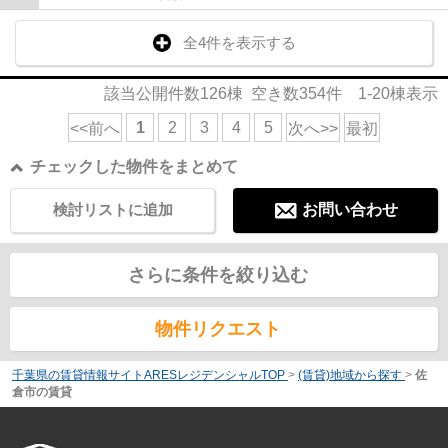
全4件を表示する
該当公開件数
126
棟 空き数
354
件
1-20
棟表示
1
2
3
4
5
<<前へ
次へ>>
最初
チェックした物件をまとめて
検討リストに追加
お問い合わせ
さらに条件を絞り込む
物件リクエスト
千葉県の賃貸情報サイトARESレジデンシャルTOP
>
(賃貸)地域から探す
>
佐
倉市の賃貸