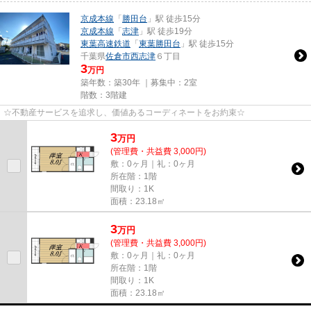
京成本線
「
勝田台
」駅 徒歩15分
京成本線
「
志津
」駅 徒歩19分
東葉高速鉄道
「
東葉勝田台
」駅 徒歩15分
千葉県
佐倉市
西志津
６丁目
3
万円
築年数：築30年 ｜募集中：
2室
階数：3階建
☆不動産サービスを追求し、価値あるコーディネートをお約束☆
3
万
円
(管理費・共益費 3,000円)
敷：0ヶ月｜礼：0ヶ月
所在階：1階
間取り：1K
面積：23.18㎡
3
万
円
(管理費・共益費 3,000円)
敷：0ヶ月｜礼：0ヶ月
所在階：1階
間取り：1K
面積：23.18㎡