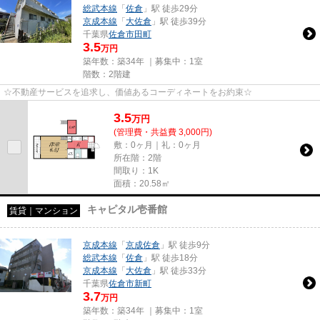
総武本線
「
佐倉
」駅 徒歩29分
京成本線
「
大佐倉
」駅 徒歩39分
千葉県
佐倉市
田町
3.5
万円
築年数：築34年 ｜募集中：
1室
階数：2階建
☆不動産サービスを追求し、価値あるコーディネートをお約束☆
3.5
万
円
(管理費・共益費 3,000円)
敷：0ヶ月｜礼：0ヶ月
所在階：2階
間取り：1K
面積：20.58㎡
キャピタル壱番館
賃貸｜マンション
京成本線
「
京成佐倉
」駅 徒歩9分
総武本線
「
佐倉
」駅 徒歩18分
京成本線
「
大佐倉
」駅 徒歩33分
千葉県
佐倉市
新町
3.7
万円
築年数：築34年 ｜募集中：
1室