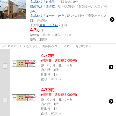
京成本線
「
京成臼井
」駅 徒歩10分
総武本線
「
四街道
」駅 バス39分 「音楽ホール入口」 停
歩6分
京成本線
「
ユーカリが丘
」駅 バス14分 「音楽ホール入
口」 停歩6分
千葉県
佐倉市
王子台
２丁目
4.7
万円
築年数：築9年 ｜募集中：
2室
階数：2階建
☆不動産サービスを追求し、価値あるコーディネートをお約束☆
4.7
万
円
(管理費・共益費 6,000円)
敷：0ヶ月｜礼：0ヶ月
所在階：1階
間取り：1K
面積：20.00㎡
4.7
万
円
(管理費・共益費 6,000円)
敷：0ヶ月｜礼：0ヶ月
所在階：1階
間取り：1K
面積：20.00㎡