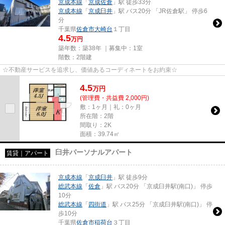
京成本線
「
京成佐倉
」駅 徒歩33分
京成本線
「
京成臼井
」駅 バス20分 「JR佐倉駅」 停歩6
分
千葉県
佐倉市
大崎台
１丁目
4.5
万円
築年数：築38年 ｜募集中：
1室
階数：2階建
☆不動産サービスを追求し、価値あるコーディネートをお約束☆
4.5
万
円
(管理費・共益費 2,000円)
敷：1ヶ月｜礼：0ヶ月
所在階：2階
間取り：2K
面積：39.74㎡
臼井パーソナルアパート
賃貸｜アパート
京成本線
「
京成臼井
」駅 徒歩9分
総武本線
「
佐倉
」駅 バス20分 「京成臼井駅(南口)」 停歩
10分
総武本線
「
四街道
」駅 バス25分 「京成臼井駅(南口)」 停
歩10分
千葉県
佐倉市
稲荷台
３丁目