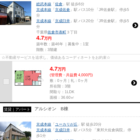
総武本線
「
佐倉
」駅 徒歩6分
京成本線
「
京成佐倉
」駅 バス10分 「JR佐倉駅」 停歩5
分
京成本線
「
京成臼井
」駅 バス20分 「JR佐倉駅」 停歩5
分
千葉県
佐倉市
表町
３丁目
4.7
万円
築年数：築46年 ｜募集中：
1室
階数：3階建
☆不動産サービスを追求し、価値あるコーディネートをお約束☆
4.7
万
円
(管理費・共益費 4,000円)
敷：0ヶ月｜礼：0ヶ月
所在階：3階
間取り：1LDK
面積：36.60㎡
アルシオン B棟
賃貸｜アパート
京成本線
「
ユーカリが丘
」駅 徒歩20分
京成本線
「
京成臼井
」駅 バス5分 「東邦大佐倉病院」 停
歩1分