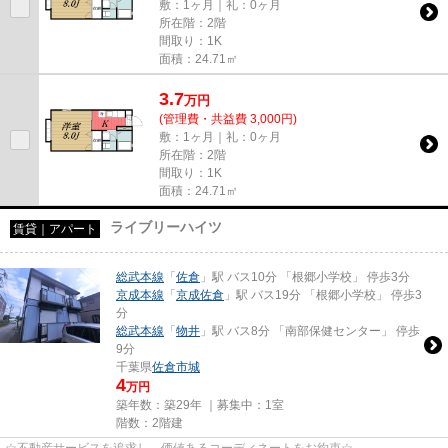
敷：1ヶ月｜礼：0ヶ月
所在階：2階
間取り：1K
面積：24.71㎡
3.7
万
円
(管理費・共益費 3,000円)
敷：1ヶ月｜礼：0ヶ月
所在階：2階
間取り：1K
面積：24.71㎡
ライブリーハイツ
賃貸｜アパート
総武本線
「
佐倉
」駅 バス10分 「根郷小学校」 停歩3分
京成本線
「
京成佐倉
」駅 バス19分 「根郷小学校」 停歩3
分
総武本線
「
物井
」駅 バス8分 「南部保健センター」 停歩
9分
千葉県
佐倉市
城
4
万円
築年数：築29年 ｜募集中：
1室
階数：2階建