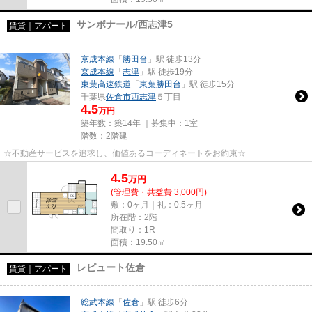
サンボナール/西志津5
賃貸｜アパート
京成本線
「
勝田台
」駅 徒歩13分
京成本線
「
志津
」駅 徒歩19分
東葉高速鉄道
「
東葉勝田台
」駅 徒歩15分
千葉県
佐倉市
西志津
５丁目
4.5
万円
築年数：築14年 ｜募集中：
1室
階数：2階建
☆不動産サービスを追求し、価値あるコーディネートをお約束☆
4.5
万
円
(管理費・共益費 3,000円)
敷：0ヶ月｜礼：0.5ヶ月
所在階：2階
間取り：1R
面積：19.50㎡
レピュート佐倉
賃貸｜アパート
総武本線
「
佐倉
」駅 徒歩6分