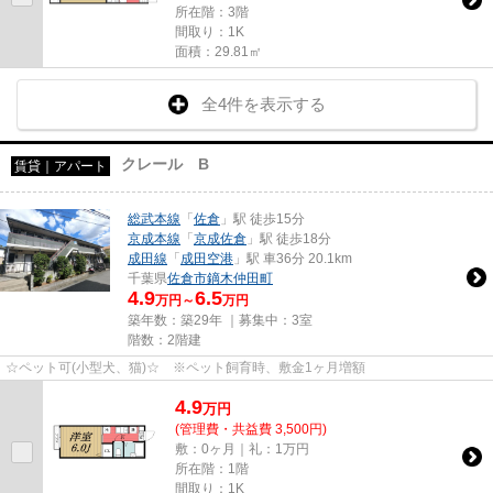
所在階：3階
間取り：1K
面積：29.81㎡
全4件を表示する
クレール B
賃貸｜アパート
総武本線
「
佐倉
」駅 徒歩15分
京成本線
「
京成佐倉
」駅 徒歩18分
成田線
「
成田空港
」駅 車36分 20.1km
千葉県
佐倉市
鏑木仲田町
4.9
6.5
万円～
万円
築年数：築29年 ｜募集中：
3室
階数：2階建
☆ペット可(小型犬、猫)☆ ※ペット飼育時、敷金1ヶ月増額
4.9
万
円
(管理費・共益費 3,500円)
敷：0ヶ月｜礼：1万円
所在階：1階
間取り：1K