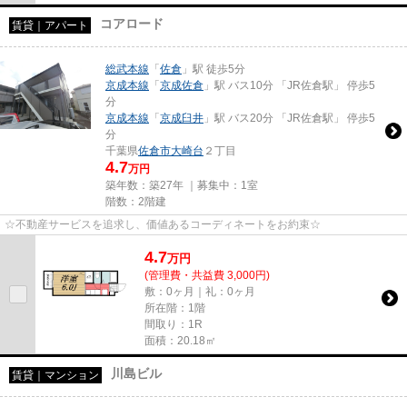
コアロード
賃貸｜アパート
総武本線
「
佐倉
」駅 徒歩5分
京成本線
「
京成佐倉
」駅 バス10分 「JR佐倉駅」 停歩5
分
京成本線
「
京成臼井
」駅 バス20分 「JR佐倉駅」 停歩5
分
千葉県
佐倉市
大崎台
２丁目
4.7
万円
築年数：築27年 ｜募集中：
1室
階数：2階建
☆不動産サービスを追求し、価値あるコーディネートをお約束☆
4.7
万
円
(管理費・共益費 3,000円)
敷：0ヶ月｜礼：0ヶ月
所在階：1階
間取り：1R
面積：20.18㎡
川島ビル
賃貸｜マンション