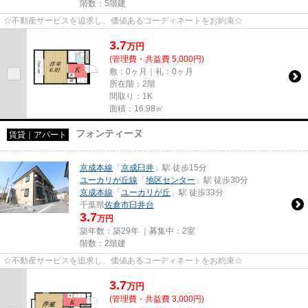
階数：5階建
☆不動産サービスを追求し、価値あるコーディネートをお約束☆
3.7
万
円
(管理費・共益費 5,000円)
敷：0ヶ月｜礼：0ヶ月
所在階：2階
間取り：1K
面積：16.98㎡
フォンティーヌ
賃貸｜アパート
京成本線
「
京成臼井
」駅 徒歩15分
ユーカリが丘線
「
地区センター
」駅 徒歩30分
京成本線
「
ユーカリが丘
」駅 徒歩33分
千葉県
佐倉市
臼井台
3.7
万円
築年数：築29年 ｜募集中：
2室
階数：2階建
☆不動産サービスを追求し、価値あるコーディネートをお約束☆
3.7
万
円
(管理費・共益費 3,000円)