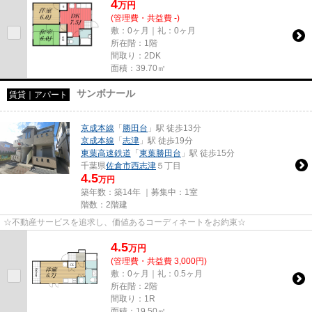
4
万
円
(管理費・共益費 -)
敷：0ヶ月｜礼：0ヶ月
所在階：1階
間取り：2DK
面積：39.70㎡
サンボナール
賃貸｜アパート
京成本線
「
勝田台
」駅 徒歩13分
京成本線
「
志津
」駅 徒歩19分
東葉高速鉄道
「
東葉勝田台
」駅 徒歩15分
千葉県
佐倉市
西志津
５丁目
4.5
万円
築年数：築14年 ｜募集中：
1室
階数：2階建
☆不動産サービスを追求し、価値あるコーディネートをお約束☆
4.5
万
円
(管理費・共益費 3,000円)
敷：0ヶ月｜礼：0.5ヶ月
所在階：2階
間取り：1R
面積：19.50㎡