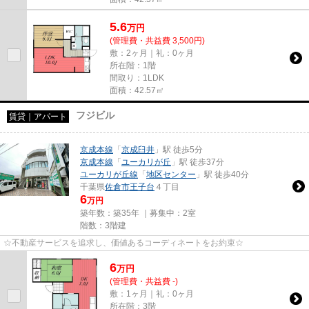
5.6
万
円
(管理費・共益費 3,500円)
敷：2ヶ月｜礼：0ヶ月
所在階：1階
間取り：1LDK
面積：42.57㎡
フジビル
賃貸｜アパート
京成本線
「
京成臼井
」駅 徒歩5分
京成本線
「
ユーカリが丘
」駅 徒歩37分
ユーカリが丘線
「
地区センター
」駅 徒歩40分
千葉県
佐倉市
王子台
４丁目
6
万円
築年数：築35年 ｜募集中：
2室
階数：3階建
☆不動産サービスを追求し、価値あるコーディネートをお約束☆
6
万
円
(管理費・共益費 -)
敷：1ヶ月｜礼：0ヶ月
所在階：3階