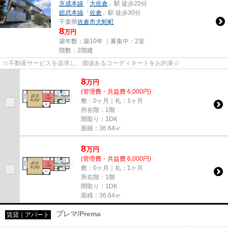
京成本線
「
大佐倉
」駅 徒歩20分
総武本線
「
佐倉
」駅 徒歩30分
千葉県
佐倉市
大蛇町
8
万円
築年数：築10年 ｜募集中：
2室
階数：2階建
☆不動産サービスを追求し、価値あるコーディネートをお約束☆
8
万
円
(管理費・共益費 6,000円)
敷：0ヶ月｜礼：1ヶ月
所在階：1階
間取り：1DK
面積：36.64㎡
8
万
円
(管理費・共益費 6,000円)
敷：0ヶ月｜礼：1ヶ月
所在階：1階
間取り：1DK
面積：36.64㎡
プレマ/Prema
賃貸｜アパート