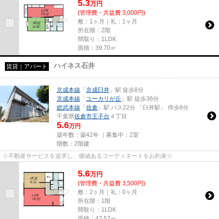
5.3
万
円
(管理費・共益費 3,000円)
敷：1ヶ月｜礼：1ヶ月
所在階：2階
間取り：1LDK
面積：39.70㎡
ハイネス石井
賃貸｜アパート
京成本線
「
京成臼井
」駅 徒歩8分
京成本線
「
ユーカリが丘
」駅 徒歩36分
総武本線
「
佐倉
」駅 バス22分 「臼井駅」 停歩8分
千葉県
佐倉市
王子台
４丁目
5.6
万円
築年数：築42年 ｜募集中：
2室
階数：2階建
☆不動産サービスを追求し、価値あるコーディネートをお約束☆
5.6
万
円
(管理費・共益費 3,500円)
敷：2ヶ月｜礼：0ヶ月
所在階：1階
間取り：1LDK
面積：42.57㎡