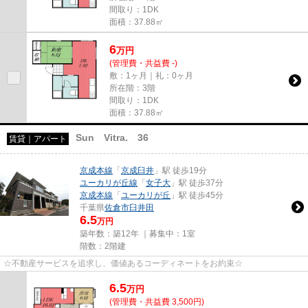
間取り：1DK
面積：37.88㎡
6
万
円
(管理費・共益費 -)
敷：1ヶ月｜礼：0ヶ月
所在階：3階
間取り：1DK
面積：37.88㎡
Sun Vitra. 36
賃貸｜アパート
京成本線
「
京成臼井
」駅 徒歩19分
ユーカリが丘線
「
女子大
」駅 徒歩37分
京成本線
「
ユーカリが丘
」駅 徒歩45分
千葉県
佐倉市
臼井田
6.5
万円
築年数：築12年 ｜募集中：
1室
階数：2階建
☆不動産サービスを追求し、価値あるコーディネートをお約束☆
6.5
万
円
(管理費・共益費 3,500円)