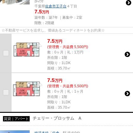
歩2分
千葉県
佐倉市
王子台
４丁目
7.5
万円
築年数：築7年 ｜募集中：
2室
階数：2階建
☆不動産サービスを追求し、価値あるコーディネートをお約束☆
7.5
万
円
(管理費・共益費 5,500円)
敷：0ヶ月｜礼：1万円
所在階：1階
間取り：1LDK
面積：35.70㎡
7.5
万
円
(管理費・共益費 5,500円)
敷：0ヶ月｜礼：1ヶ月
所在階：1階
間取り：1LDK
面積：35.70㎡
チェリー・ブロッサム A
賃貸｜アパート