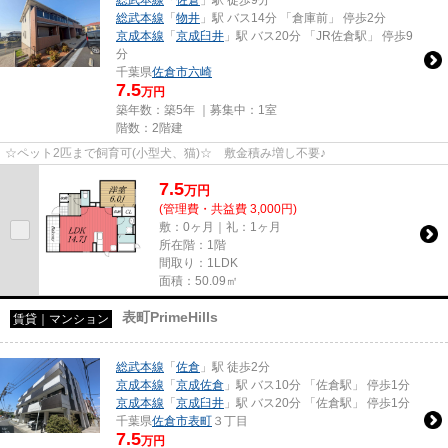
総武本線
「
佐倉
」駅 徒歩9分
総武本線
「
物井
」駅 バス14分 「倉庫前」 停歩2分
京成本線
「
京成臼井
」駅 バス20分 「JR佐倉駅」 停歩9
分
千葉県
佐倉市
六崎
7.5
万円
築年数：築5年 ｜募集中：
1室
階数：2階建
☆ペット2匹まで飼育可(小型犬、猫)☆ 敷金積み増し不要♪
7.5
万
円
(管理費・共益費 3,000円)
敷：0ヶ月｜礼：1ヶ月
所在階：1階
間取り：1LDK
面積：50.09㎡
表町PrimeHills
賃貸｜マンション
総武本線
「
佐倉
」駅 徒歩2分
京成本線
「
京成佐倉
」駅 バス10分 「佐倉駅」 停歩1分
京成本線
「
京成臼井
」駅 バス20分 「佐倉駅」 停歩1分
千葉県
佐倉市
表町
３丁目
7.5
万円