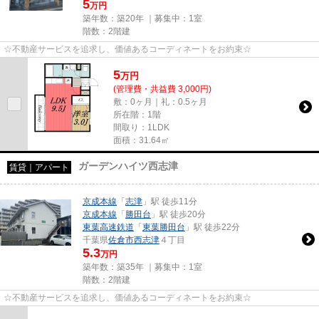
5
万円
築年数：築20年 ｜募集中：
1室
階数：2階建
☆不動産サービスを追求し、価値あるコーディネートをお約束☆
5
万
円
(管理費・共益費 3,000円)
敷：0ヶ月｜礼：0.5ヶ月
所在階：1階
間取り：1LDK
面積：31.64㎡
ガーデンハイツ西志津
賃貸｜アパート
京成本線
「
志津
」駅 徒歩11分
京成本線
「
勝田台
」駅 徒歩20分
東葉高速鉄道
「
東葉勝田台
」駅 徒歩22分
千葉県
佐倉市
西志津
４丁目
5.3
万円
築年数：築35年 ｜募集中：
1室
階数：2階建
☆不動産サービスを追求し、価値あるコーディネートをお約束☆