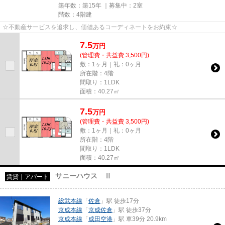
築年数：築15年 ｜募集中：
2室
階数：4階建
☆不動産サービスを追求し、価値あるコーディネートをお約束☆
7.5
万
円
(管理費・共益費 3,500円)
敷：1ヶ月｜礼：0ヶ月
所在階：4階
間取り：1LDK
面積：40.27㎡
7.5
万
円
(管理費・共益費 3,500円)
敷：1ヶ月｜礼：0ヶ月
所在階：4階
間取り：1LDK
面積：40.27㎡
サニーハウス Ⅱ
賃貸｜アパート
総武本線
「
佐倉
」駅 徒歩17分
京成本線
「
京成佐倉
」駅 徒歩37分
京成本線
「
成田空港
」駅 車39分 20.9km