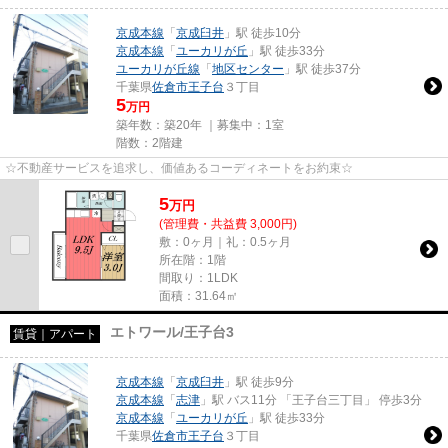
京成本線
「
京成臼井
」駅 徒歩10分
京成本線
「
ユーカリが丘
」駅 徒歩33分
ユーカリが丘線
「
地区センター
」駅 徒歩37分
千葉県
佐倉市
王子台
３丁目
5
万円
築年数：築20年 ｜募集中：
1室
階数：2階建
☆不動産サービスを追求し、価値あるコーディネートをお約束☆
5
万
円
(管理費・共益費 3,000円)
敷：0ヶ月｜礼：0.5ヶ月
所在階：1階
間取り：1LDK
面積：31.64㎡
エトワール/王子台3
賃貸｜アパート
京成本線
「
京成臼井
」駅 徒歩9分
京成本線
「
志津
」駅 バス11分 「王子台三丁目」 停歩3分
京成本線
「
ユーカリが丘
」駅 徒歩33分
千葉県
佐倉市
王子台
３丁目