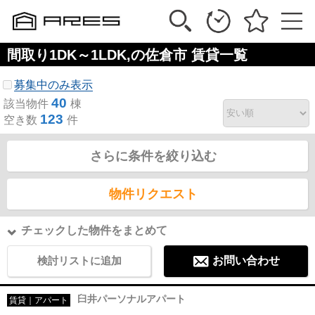
間取り1DK～1LDK,の佐倉市 賃貸一覧
募集中のみ表示
40
該当物件
棟
123
空き数
件
さらに条件を絞り込む
物件リクエスト
チェックした物件をまとめて
検討リストに追加
お問い合わせ
臼井パーソナルアパート
賃貸｜アパート