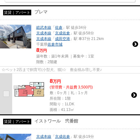
プレマ
賃貸｜アパート
総武本線
「
佐倉
」駅 徒歩34分
京成本線
「
京成佐倉
」駅 徒歩58分
京成本線
「
成田空港
」駅 車37分 21.2km
千葉県
佐倉市
城
8
万円
築年数：築1年未満 ｜募集中：
1室
階数：2階建
☆ペット2匹まで飼育可(小型犬、猫)☆ 敷金積み増し不要♪
8
万
円
(管理費・共益費 3,500円)
敷：0ヶ月｜礼：1ヶ月
所在階：1階
間取り：1LDK
面積：41.13㎡
イストワール 弐番館
賃貸｜アパート
京成本線
「
京成佐倉
」駅 徒歩19分