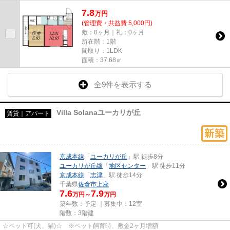
7.8
万
円
(管理費・共益費 5,000円)
敷：0ヶ月｜礼：0ヶ月
所在階：1階
間取り：1LDK
面積：37.68㎡
全9件を表示する
Villa Solanaユーカリが丘
賃貸｜アパート
京成本線
「
ユーカリが丘
」駅 徒歩8分
ユーカリが丘線
「
地区センター
」駅 徒歩11分
京成本線
「
志津
」駅 徒歩14分
千葉県
佐倉市
上座
7.6
7.9
万円～
万円
築年数：予定 ｜募集中：
12室
階数：3階建
☆ペット可(犬、猫)☆ ※ペット飼育時、敷金2ヶ月増額