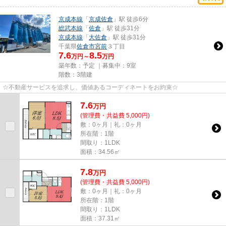
京成本線
「
京成佐倉
」駅 徒歩6分
総武本線
「
佐倉
」駅 徒歩31分
京成本線
「
大佐倉
」駅 徒歩31分
千葉県
佐倉市
宮前
３丁目
7.6
8.5
万円～
万円
築年数：予定 ｜募集中：
9室
階数：3階建
☆不動産サービスを追求し、価値あるコーディネートをお約束☆
7.6
万
円
(管理費・共益費 5,000円)
敷：0ヶ月｜礼：0ヶ月
所在階：1階
間取り：1LDK
面積：34.56㎡
7.8
万
円
(管理費・共益費 5,000円)
敷：0ヶ月｜礼：0ヶ月
所在階：1階
間取り：1LDK
面積：37.31㎡