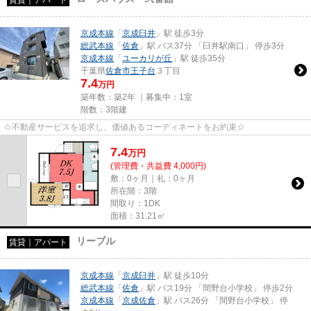
賃貸｜アパート
京成本線
「
京成臼井
」駅 徒歩3分
総武本線
「
佐倉
」駅 バス37分 「臼井駅南口」 停歩3分
京成本線
「
ユーカリが丘
」駅 徒歩35分
千葉県
佐倉市
王子台
３丁目
7.4
万円
築年数：築2年 ｜募集中：
1室
階数：3階建
☆不動産サービスを追求し、価値あるコーディネートをお約束☆
7.4
万
円
(管理費・共益費 4,000円)
敷：0ヶ月｜礼：0ヶ月
所在階：3階
間取り：1DK
面積：31.21㎡
リーブル
賃貸｜アパート
京成本線
「
京成臼井
」駅 徒歩10分
総武本線
「
佐倉
」駅 バス19分 「間野台小学校」 停歩2分
京成本線
「
京成佐倉
」駅 バス26分 「間野台小学校」 停