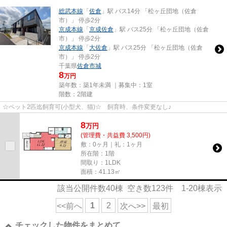
総武本線
「
佐倉
」駅 バス14分 「松ヶ丘団地（佐倉
市）」 停歩2分
京成本線
「
京成佐倉
」駅 バス25分 「松ヶ丘団地（佐倉
市）」 停歩2分
京成本線
「
大佐倉
」駅 バス25分 「松ヶ丘団地（佐倉
市）」 停歩2分
千葉県
佐倉市
城
8
万円
築年数：築1年未満 ｜募集中：
1室
階数：2階建
☆ペット2匹迄飼育可(小型犬、猫)☆ 飼育時、条件変更なし♪
8
万
円
(管理費・共益費 3,500円)
敷：0ヶ月｜礼：1ヶ月
所在階：1階
間取り：1LDK
面積：41.13㎡
該当公開件数
40
棟 空き数
123
件
1-20
棟表示
1
2
<<前へ
次へ>>
最初
チェックした物件をまとめて