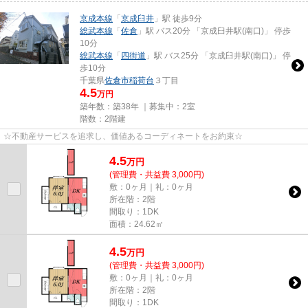
京成本線
「
京成臼井
」駅 徒歩9分
総武本線
「
佐倉
」駅 バス20分 「京成臼井駅(南口)」 停歩
10分
総武本線
「
四街道
」駅 バス25分 「京成臼井駅(南口)」 停
歩10分
千葉県
佐倉市
稲荷台
３丁目
4.5
万円
築年数：築38年 ｜募集中：
2室
階数：2階建
☆不動産サービスを追求し、価値あるコーディネートをお約束☆
4.5
万
円
(管理費・共益費 3,000円)
敷：0ヶ月｜礼：0ヶ月
所在階：2階
間取り：1DK
面積：24.62㎡
4.5
万
円
(管理費・共益費 3,000円)
敷：0ヶ月｜礼：0ヶ月
所在階：2階
間取り：1DK