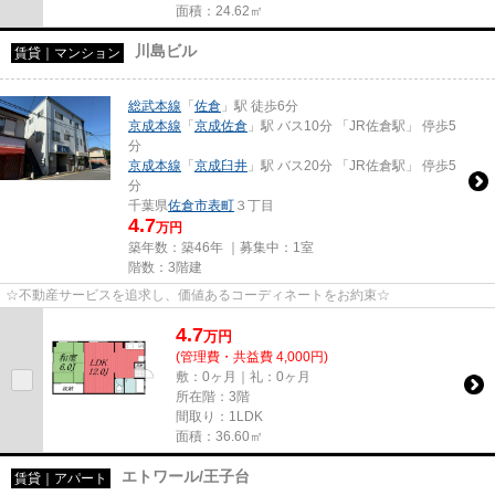
面積：24.62㎡
川島ビル
賃貸｜マンション
総武本線
「
佐倉
」駅 徒歩6分
京成本線
「
京成佐倉
」駅 バス10分 「JR佐倉駅」 停歩5
分
京成本線
「
京成臼井
」駅 バス20分 「JR佐倉駅」 停歩5
分
千葉県
佐倉市
表町
３丁目
4.7
万円
築年数：築46年 ｜募集中：
1室
階数：3階建
☆不動産サービスを追求し、価値あるコーディネートをお約束☆
4.7
万
円
(管理費・共益費 4,000円)
敷：0ヶ月｜礼：0ヶ月
所在階：3階
間取り：1LDK
面積：36.60㎡
エトワール/王子台
賃貸｜アパート