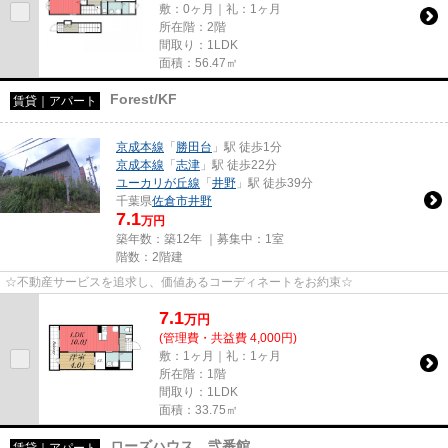
敷：0ヶ月｜礼：1ヶ月
所在階：2階
間取り：1LDK
面積：56.47㎡
Forest/KF
賃貸｜アパート
京成本線
「
勝田台
」駅 徒歩1分
京成本線
「
志津
」駅 徒歩22分
ユーカリが丘線
「
井野
」駅 徒歩39分
千葉県
佐倉市
井野
7.1
万円
築年数：築12年 ｜募集中：
1室
階数：2階建
☆不動産サービスを追求し、価値あるコーディネートをお約束☆
7.1
万
円
(管理費・共益費 4,000円)
敷：1ヶ月｜礼：1ヶ月
所在階：1階
間取り：1LDK
面積：33.75㎡
ローズハウス 弐番館