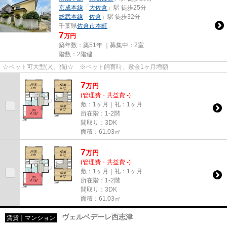
京成本線
「
大佐倉
」駅 徒歩25分
総武本線
「
佐倉
」駅 徒歩32分
千葉県
佐倉市
本町
7
万円
築年数：築51年 ｜募集中：
2室
階数：2階建
☆ペット可大型(犬、猫)☆ ※ペット飼育時、敷金1ヶ月増額
7
万
円
(管理費・共益費 -)
敷：1ヶ月｜礼：1ヶ月
所在階：1-2階
間取り：3DK
面積：61.03㎡
7
万
円
(管理費・共益費 -)
敷：1ヶ月｜礼：1ヶ月
所在階：1-2階
間取り：3DK
面積：61.03㎡
ヴェルベデーレ西志津
賃貸｜マンション