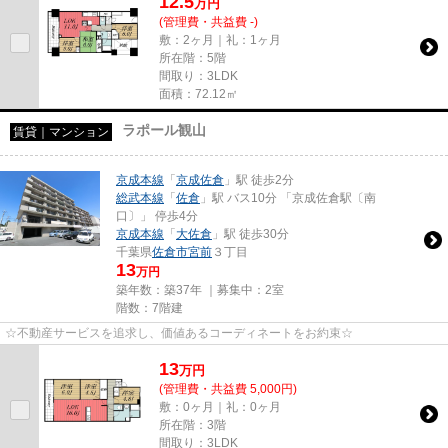
12.5
万
円
(管理費・共益費 -)
敷：2ヶ月｜礼：1ヶ月
所在階：5階
間取り：3LDK
面積：72.12㎡
ラポール観山
賃貸｜マンション
京成本線
「
京成佐倉
」駅 徒歩2分
総武本線
「
佐倉
」駅 バス10分 「京成佐倉駅〔南
口〕」 停歩4分
京成本線
「
大佐倉
」駅 徒歩30分
千葉県
佐倉市
宮前
３丁目
13
万円
築年数：築37年 ｜募集中：
2室
階数：7階建
☆不動産サービスを追求し、価値あるコーディネートをお約束☆
13
万
円
(管理費・共益費 5,000円)
敷：0ヶ月｜礼：0ヶ月
所在階：3階
間取り：3LDK