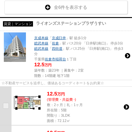
全6件を表示する
ライオンズステーションプラザうすい
賃貸｜マンション
京成本線
「
京成臼井
」駅 徒歩1分
総武本線
「
佐倉
」駅 バス20分 「臼井駅(南口)」 停歩3分
総武本線
「
四街道
」駅 バス25分 「臼井駅(南口)」 停歩3
分
千葉県
佐倉市
稲荷台
１丁目
12.5
万円
築年数：築23年 ｜募集中：
2室
階数：14階建 地下1階
☆不動産サービスを追求し、価値あるコーディネートをお約束☆
12.5
万
円
(管理費・共益費 -)
敷：2ヶ月｜礼：1ヶ月
所在階：5階
間取り：3LDK
面積：72.12㎡