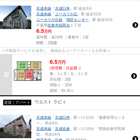
京成本線
「
京成臼井
」駅 徒歩3分
京成本線
「
ユーカリが丘
」駅 徒歩32分
ユーカリが丘線
「
地区センター
」駅 徒歩33分
千葉県
佐倉市
稲荷台
１丁目
6.5
万円
築年数：築29年 ｜募集中：
1室
階数：2階建
☆不動産サービスを追求し、価値あるコーディネートをお約束☆
6.5
万
円
(管理費・共益費 -)
敷：1ヶ月｜礼：1ヶ月
所在階：2階
間取り：3DK
面積：48.36㎡
ウエスト ラビィ
賃貸｜アパート
京成本線
「
京成臼井
」駅 バス12分 「健康管理センタ
ー」 停歩4分
京成本線
「
京成佐倉
」駅 バス10分 「聖隷佐倉市民病
院」 停歩14分