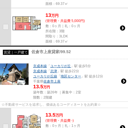
面積：69.37㎡
13
万
円
(管理費・共益費 5,000円)
敷：0ヶ月｜礼：0ヶ月
所在階：3階
間取り：3LDK
面積：69.37㎡
佐倉市上座貸家/99.52
賃貸｜一戸建て
京成本線
「
ユーカリが丘
」駅 徒歩5分
京成本線
「
志津
」駅 徒歩22分
ユーカリが丘線
「
地区センター
」駅 徒歩12分
千葉県
佐倉市
上座
13.5
万円
築年数：築26年 ｜募集中：
2室
階数：2階建
☆不動産サービスを追求し、価値あるコーディネートをお約束☆
13.5
万
円
(管理費・共益費 -)
敷：0ヶ月｜礼：1ヶ月