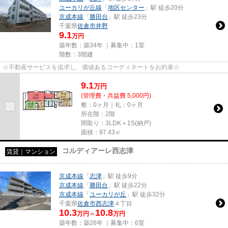
ユーカリが丘線
「
地区センター
」駅 徒歩20分
京成本線
「
勝田台
」駅 徒歩23分
千葉県
佐倉市
井野
9.1
万円
築年数：築34年 ｜募集中：
1室
階数：3階建
☆不動産サービスを追求し、価値あるコーディネートをお約束☆
9.1
万
円
(管理費・共益費 5,000円)
敷：0ヶ月｜礼：0ヶ月
所在階：2階
間取り：3LDK＋1S(納戸)
面積：97.43㎡
コルディアーレ西志津
賃貸｜マンション
京成本線
「
志津
」駅 徒歩9分
京成本線
「
勝田台
」駅 徒歩22分
京成本線
「
ユーカリが丘
」駅 徒歩32分
千葉県
佐倉市
西志津
４丁目
10.3
10.8
万円～
万円
築年数：築26年 ｜募集中：
6室