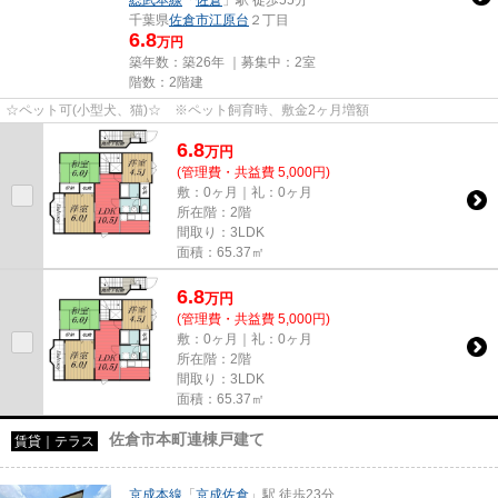
総武本線
「
佐倉
」駅 徒歩55分
千葉県
佐倉市
江原台
２丁目
6.8
万円
築年数：築26年 ｜募集中：
2室
階数：2階建
☆ペット可(小型犬、猫)☆ ※ペット飼育時、敷金2ヶ月増額
6.8
万
円
(管理費・共益費 5,000円)
敷：0ヶ月｜礼：0ヶ月
所在階：2階
間取り：3LDK
面積：65.37㎡
6.8
万
円
(管理費・共益費 5,000円)
敷：0ヶ月｜礼：0ヶ月
所在階：2階
間取り：3LDK
面積：65.37㎡
佐倉市本町連棟戸建て
賃貸｜テラス
京成本線
「
京成佐倉
」駅 徒歩23分