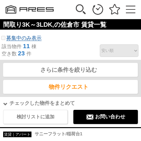
間取り3K～3LDK,の佐倉市 賃貸一覧
募集中のみ表示
11
該当物件
棟
23
空き数
件
さらに条件を絞り込む
物件リクエスト
チェックした物件をまとめて
検討リストに追加
お問い合わせ
サニーフラット/稲荷台1
賃貸｜アパート