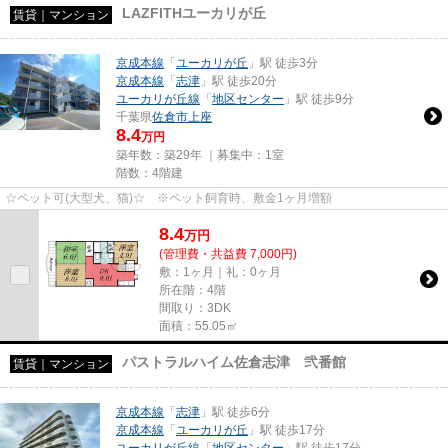
LAZFITHユーカリが丘
賃貸｜マンション
京成本線
「
ユーカリが丘
」駅 徒歩3分
京成本線
「
志津
」駅 徒歩20分
ユーカリが丘線
「
地区センター
」駅 徒歩9分
千葉県
佐倉市
上座
8.4
万円
築年数：築29年 ｜募集中：
1室
階数：4階建
☆ペット可(大型犬、猫)☆ ※ペット飼育時、敷金1ヶ月増額
8.4
万
円
(管理費・共益費 7,000円)
敷：1ヶ月｜礼：0ヶ月
所在階：4階
間取り：3DK
面積：55.05㎡
パストラルハイム佐倉志津 弐番館
賃貸｜マンション
京成本線
「
志津
」駅 徒歩6分
京成本線
「
ユーカリが丘
」駅 徒歩17分