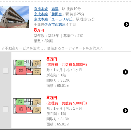
京成本線
「
志津
」駅 徒歩10分
京成本線
「
勝田台
」駅 徒歩25分
京成本線
「
ユーカリが丘
」駅 徒歩32分
千葉県
佐倉市
西志津
４丁目
8
万円
築年数：築28年 ｜募集中：
2室
階数：3階建
☆不動産サービスを追求し、価値あるコーディネートをお約束☆
8
万
円
(管理費・共益費 5,000円)
敷：1ヶ月｜礼：1ヶ月
所在階：1階
間取り：3LDK
面積：65.01㎡
8
万
円
(管理費・共益費 5,000円)
敷：1ヶ月｜礼：1ヶ月
所在階：1階
間取り：3LDK
面積：65.01㎡