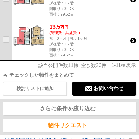
所在階：1-2階
間取り：3LDK
面積：99.52㎡
13.5
万
円
(管理費・共益費 -)
敷：0ヶ月｜礼：1ヶ月
所在階：1-2階
間取り：3LDK
面積：99.52㎡
該当公開件数
11
棟 空き数
23
件
1-11
棟表示
チェックした物件をまとめて
検討リストに追加
お問い合わせ
さらに条件を絞り込む
物件リクエスト