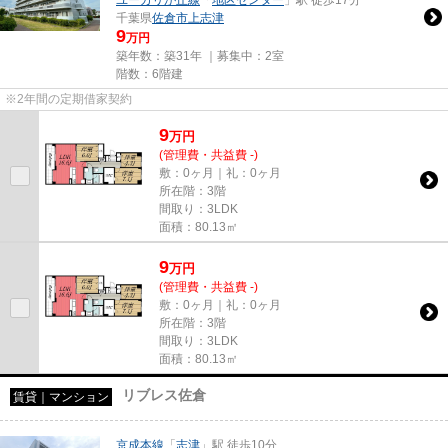
ユーカリが丘線
「
地区センター
」駅 徒歩17分
千葉県
佐倉市
上志津
9
万円
築年数：築31年 ｜募集中：
2室
階数：6階建
※2年間の定期借家契約
9
万
円
(管理費・共益費 -)
敷：0ヶ月｜礼：0ヶ月
所在階：3階
間取り：3LDK
面積：80.13㎡
9
万
円
(管理費・共益費 -)
敷：0ヶ月｜礼：0ヶ月
所在階：3階
間取り：3LDK
面積：80.13㎡
リブレス佐倉
賃貸｜マンション
京成本線
「
志津
」駅 徒歩10分