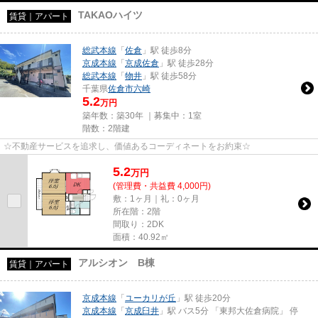
TAKAOハイツ
賃貸｜アパート
総武本線
「
佐倉
」駅 徒歩8分
京成本線
「
京成佐倉
」駅 徒歩28分
総武本線
「
物井
」駅 徒歩58分
千葉県
佐倉市
六崎
5.2
万円
築年数：築30年 ｜募集中：
1室
階数：2階建
☆不動産サービスを追求し、価値あるコーディネートをお約束☆
5.2
万
円
(管理費・共益費 4,000円)
敷：1ヶ月｜礼：0ヶ月
所在階：2階
間取り：2DK
面積：40.92㎡
アルシオン B棟
賃貸｜アパート
京成本線
「
ユーカリが丘
」駅 徒歩20分
京成本線
「
京成臼井
」駅 バス5分 「東邦大佐倉病院」 停