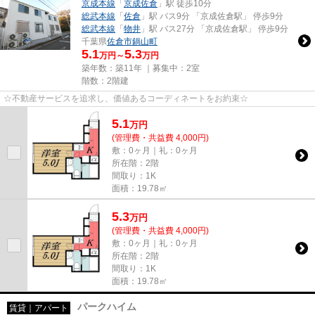
京成本線
「
京成佐倉
」駅 徒歩10分
総武本線
「
佐倉
」駅 バス9分 「京成佐倉駅」 停歩9分
総武本線
「
物井
」駅 バス27分 「京成佐倉駅」 停歩9分
千葉県
佐倉市
鍋山町
5.1
5.3
万円～
万円
築年数：築11年 ｜募集中：
2室
階数：2階建
☆不動産サービスを追求し、価値あるコーディネートをお約束☆
5.1
万
円
(管理費・共益費 4,000円)
敷：0ヶ月｜礼：0ヶ月
所在階：2階
間取り：1K
面積：19.78㎡
5.3
万
円
(管理費・共益費 4,000円)
敷：0ヶ月｜礼：0ヶ月
所在階：2階
間取り：1K
面積：19.78㎡
パークハイム
賃貸｜アパート