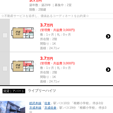
3.7
万円
築年数：築29年 ｜募集中：
2室
階数：2階建
☆不動産サービスを追求し、価値あるコーディネートをお約束☆
3.7
万
円
(管理費・共益費 3,000円)
敷：1ヶ月｜礼：0ヶ月
所在階：2階
間取り：1K
面積：24.71㎡
3.7
万
円
(管理費・共益費 3,000円)
敷：1ヶ月｜礼：0ヶ月
所在階：2階
間取り：1K
面積：24.71㎡
ライブリーハイツ
賃貸｜アパート
総武本線
「
佐倉
」駅 バス10分 「根郷小学校」 停歩3分
京成本線
「
京成佐倉
」駅 バス19分 「根郷小学校」 停歩3
分