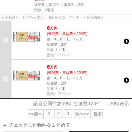
築年数：築12年 ｜募集中：
2室
階数：2階建
☆不動産サービスを追求し、価値あるコーディネートをお約束☆
6
万
円
(管理費・共益費 4,000円)
敷：0ヶ月｜礼：1ヶ月
所在階：2階
間取り：1K
面積：26.08㎡
6
万
円
(管理費・共益費 4,000円)
敷：0ヶ月｜礼：1ヶ月
所在階：2階
間取り：1K
面積：26.08㎡
該当公開件数
59
棟 空き数
123
件
1-20
棟表示
1
2
3
<<前へ
次へ>>
最初
チェックした物件をまとめて