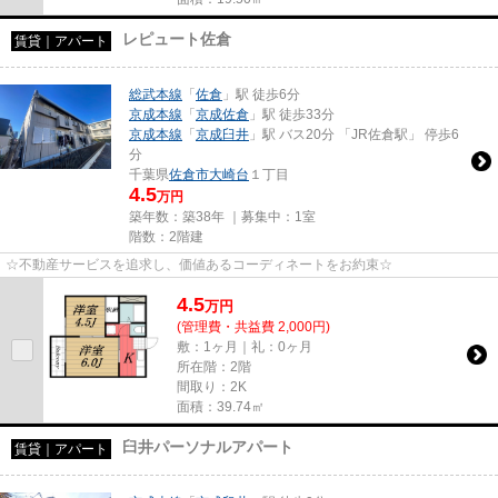
レピュート佐倉
賃貸｜アパート
総武本線
「
佐倉
」駅 徒歩6分
京成本線
「
京成佐倉
」駅 徒歩33分
京成本線
「
京成臼井
」駅 バス20分 「JR佐倉駅」 停歩6
分
千葉県
佐倉市
大崎台
１丁目
4.5
万円
築年数：築38年 ｜募集中：
1室
階数：2階建
☆不動産サービスを追求し、価値あるコーディネートをお約束☆
4.5
万
円
(管理費・共益費 2,000円)
敷：1ヶ月｜礼：0ヶ月
所在階：2階
間取り：2K
面積：39.74㎡
臼井パーソナルアパート
賃貸｜アパート