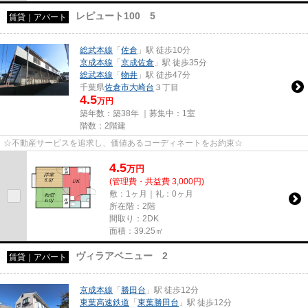
レピュート100 5
賃貸｜アパート
総武本線
「
佐倉
」駅 徒歩10分
京成本線
「
京成佐倉
」駅 徒歩35分
総武本線
「
物井
」駅 徒歩47分
千葉県
佐倉市
大崎台
３丁目
4.5
万円
築年数：築38年 ｜募集中：
1室
階数：2階建
☆不動産サービスを追求し、価値あるコーディネートをお約束☆
4.5
万
円
(管理費・共益費 3,000円)
敷：1ヶ月｜礼：0ヶ月
所在階：2階
間取り：2DK
面積：39.25㎡
ヴィラアベニュー 2
賃貸｜アパート
京成本線
「
勝田台
」駅 徒歩12分
東葉高速鉄道
「
東葉勝田台
」駅 徒歩12分