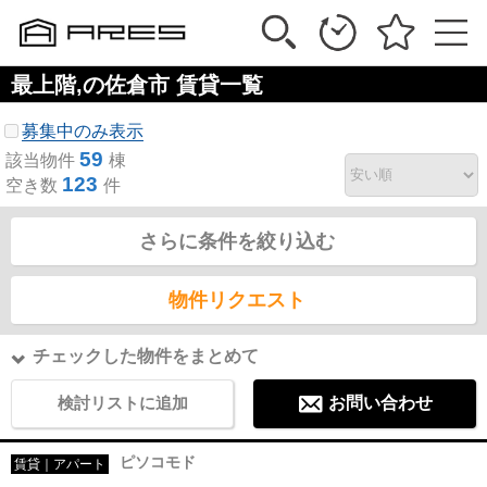
最上階,の佐倉市 賃貸一覧
募集中のみ表示
59
該当物件
棟
123
空き数
件
さらに条件を絞り込む
物件リクエスト
チェックした物件をまとめて
検討リストに追加
お問い合わせ
ピソコモド
賃貸｜アパート