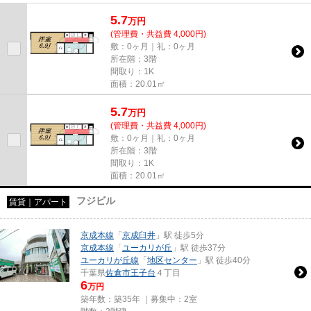
5.7
万
円
(管理費・共益費 4,000円)
敷：0ヶ月｜礼：0ヶ月
所在階：3階
間取り：1K
面積：20.01㎡
5.7
万
円
(管理費・共益費 4,000円)
敷：0ヶ月｜礼：0ヶ月
所在階：3階
間取り：1K
面積：20.01㎡
フジビル
賃貸｜アパート
京成本線
「
京成臼井
」駅 徒歩5分
京成本線
「
ユーカリが丘
」駅 徒歩37分
ユーカリが丘線
「
地区センター
」駅 徒歩40分
千葉県
佐倉市
王子台
４丁目
6
万円
築年数：築35年 ｜募集中：
2室