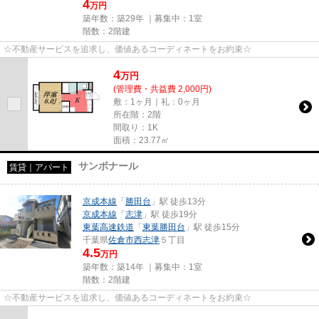
4
万円
築年数：築29年 ｜募集中：
1室
階数：2階建
☆不動産サービスを追求し、価値あるコーディネートをお約束☆
4
万
円
(管理費・共益費 2,000円)
敷：1ヶ月｜礼：0ヶ月
所在階：2階
間取り：1K
面積：23.77㎡
サンボナール
賃貸｜アパート
京成本線
「
勝田台
」駅 徒歩13分
京成本線
「
志津
」駅 徒歩19分
東葉高速鉄道
「
東葉勝田台
」駅 徒歩15分
千葉県
佐倉市
西志津
５丁目
4.5
万円
築年数：築14年 ｜募集中：
1室
階数：2階建
☆不動産サービスを追求し、価値あるコーディネートをお約束☆