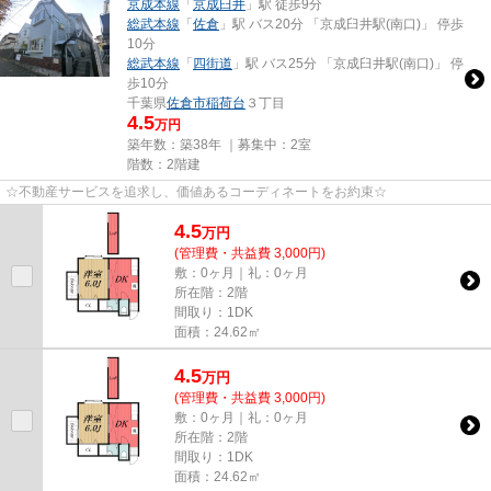
京成本線
「
京成臼井
」駅 徒歩9分
総武本線
「
佐倉
」駅 バス20分 「京成臼井駅(南口)」 停歩
10分
総武本線
「
四街道
」駅 バス25分 「京成臼井駅(南口)」 停
歩10分
千葉県
佐倉市
稲荷台
３丁目
4.5
万円
築年数：築38年 ｜募集中：
2室
階数：2階建
☆不動産サービスを追求し、価値あるコーディネートをお約束☆
4.5
万
円
(管理費・共益費 3,000円)
敷：0ヶ月｜礼：0ヶ月
所在階：2階
間取り：1DK
面積：24.62㎡
4.5
万
円
(管理費・共益費 3,000円)
敷：0ヶ月｜礼：0ヶ月
所在階：2階
間取り：1DK
面積：24.62㎡