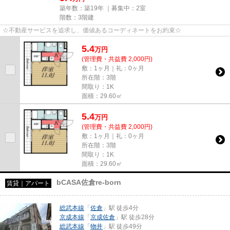
築年数：築19年 ｜募集中：
2室
階数：3階建
☆不動産サービスを追求し、価値あるコーディネートをお約束☆
5.4
万
円
(管理費・共益費 2,000円)
敷：1ヶ月｜礼：0ヶ月
所在階：3階
間取り：1K
面積：29.60㎡
5.4
万
円
(管理費・共益費 2,000円)
敷：1ヶ月｜礼：0ヶ月
所在階：3階
間取り：1K
面積：29.60㎡
bCASA佐倉re-born
賃貸｜アパート
総武本線
「
佐倉
」駅 徒歩4分
京成本線
「
京成佐倉
」駅 徒歩28分
総武本線
「
物井
」駅 徒歩49分