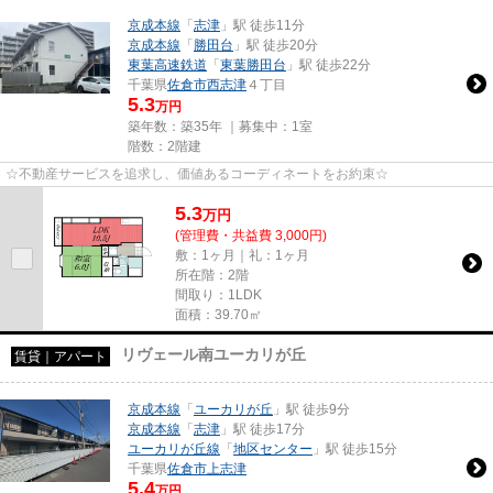
京成本線
「
志津
」駅 徒歩11分
京成本線
「
勝田台
」駅 徒歩20分
東葉高速鉄道
「
東葉勝田台
」駅 徒歩22分
千葉県
佐倉市
西志津
４丁目
5.3
万円
築年数：築35年 ｜募集中：
1室
階数：2階建
☆不動産サービスを追求し、価値あるコーディネートをお約束☆
5.3
万
円
(管理費・共益費 3,000円)
敷：1ヶ月｜礼：1ヶ月
所在階：2階
間取り：1LDK
面積：39.70㎡
リヴェール南ユーカリが丘
賃貸｜アパート
京成本線
「
ユーカリが丘
」駅 徒歩9分
京成本線
「
志津
」駅 徒歩17分
ユーカリが丘線
「
地区センター
」駅 徒歩15分
千葉県
佐倉市
上志津
5.4
万円