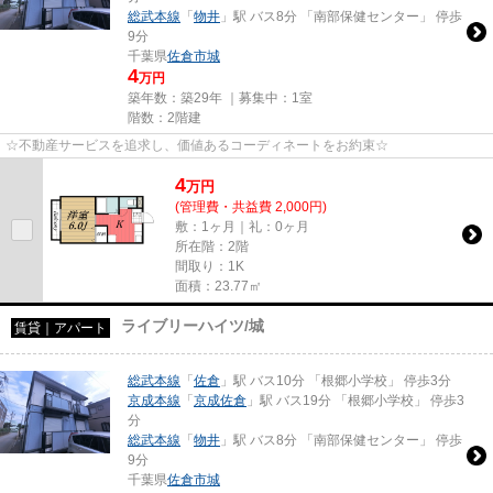
総武本線
「
物井
」駅 バス8分 「南部保健センター」 停歩
9分
千葉県
佐倉市
城
4
万円
築年数：築29年 ｜募集中：
1室
階数：2階建
☆不動産サービスを追求し、価値あるコーディネートをお約束☆
4
万
円
(管理費・共益費 2,000円)
敷：1ヶ月｜礼：0ヶ月
所在階：2階
間取り：1K
面積：23.77㎡
ライブリーハイツ/城
賃貸｜アパート
総武本線
「
佐倉
」駅 バス10分 「根郷小学校」 停歩3分
京成本線
「
京成佐倉
」駅 バス19分 「根郷小学校」 停歩3
分
総武本線
「
物井
」駅 バス8分 「南部保健センター」 停歩
9分
千葉県
佐倉市
城