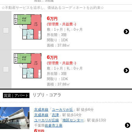
階数：3階建
☆不動産サービスを追求し、価値あるコーディネートをお約束☆
6
万
円
(管理費・共益費 -)
敷：1ヶ月｜礼：0ヶ月
所在階：3階
間取り：1DK
面積：37.88㎡
6
万
円
(管理費・共益費 -)
敷：1ヶ月｜礼：0ヶ月
所在階：3階
間取り：1DK
面積：37.88㎡
リブリ・コアラ
賃貸｜アパート
京成本線
「
ユーカリが丘
」駅 徒歩6分
京成本線
「
志津
」駅 徒歩14分
ユーカリが丘線
「
地区センター
」駅 徒歩13分
千葉県
佐倉市
上座
6
万円