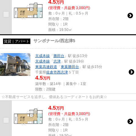
4.5
万
円
(管理費・共益費 3,000円)
敷：0ヶ月｜礼：0.5ヶ月
所在階：2階
間取り：1R
面積：19.50㎡
サンボナール/西志津5
賃貸｜アパート
京成本線
「
勝田台
」駅 徒歩13分
京成本線
「
志津
」駅 徒歩19分
東葉高速鉄道
「
東葉勝田台
」駅 徒歩15分
千葉県
佐倉市
西志津
５丁目
4.5
万円
築年数：築14年 ｜募集中：
1室
階数：2階建
☆不動産サービスを追求し、価値あるコーディネートをお約束☆
4.5
万
円
(管理費・共益費 3,000円)
敷：0ヶ月｜礼：0.5ヶ月
所在階：2階
間取り：1R
面積：19.50㎡