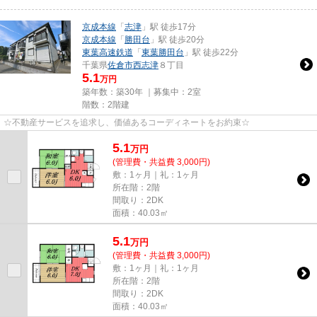
京成本線
「
志津
」駅 徒歩17分
京成本線
「
勝田台
」駅 徒歩20分
東葉高速鉄道
「
東葉勝田台
」駅 徒歩22分
千葉県
佐倉市
西志津
８丁目
5.1
万円
築年数：築30年 ｜募集中：
2室
階数：2階建
☆不動産サービスを追求し、価値あるコーディネートをお約束☆
5.1
万
円
(管理費・共益費 3,000円)
敷：1ヶ月｜礼：1ヶ月
所在階：2階
間取り：2DK
面積：40.03㎡
5.1
万
円
(管理費・共益費 3,000円)
敷：1ヶ月｜礼：1ヶ月
所在階：2階
間取り：2DK
面積：40.03㎡