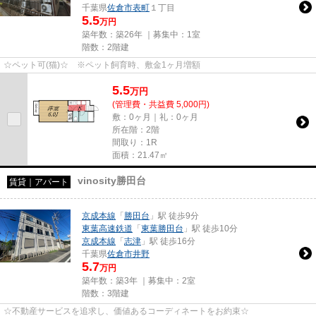
千葉県
佐倉市
表町
１丁目
5.5
万円
築年数：築26年 ｜募集中：
1室
階数：2階建
☆ペット可(猫)☆ ※ペット飼育時、敷金1ヶ月増額
5.5
万
円
(管理費・共益費 5,000円)
敷：0ヶ月｜礼：0ヶ月
所在階：2階
間取り：1R
面積：21.47㎡
vinosity勝田台
賃貸｜アパート
京成本線
「
勝田台
」駅 徒歩9分
東葉高速鉄道
「
東葉勝田台
」駅 徒歩10分
京成本線
「
志津
」駅 徒歩16分
千葉県
佐倉市
井野
5.7
万円
築年数：築3年 ｜募集中：
2室
階数：3階建
☆不動産サービスを追求し、価値あるコーディネートをお約束☆