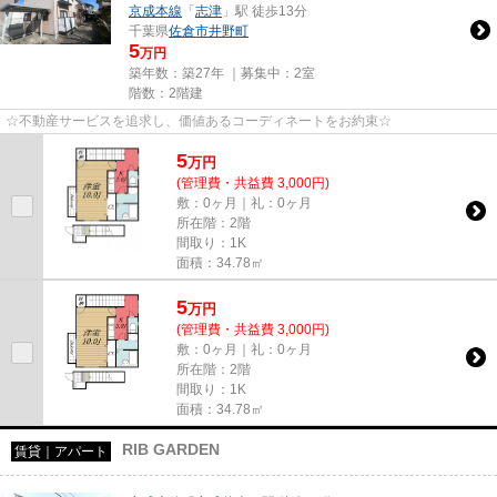
京成本線
「
志津
」駅 徒歩13分
千葉県
佐倉市
井野町
5
万円
築年数：築27年 ｜募集中：
2室
階数：2階建
☆不動産サービスを追求し、価値あるコーディネートをお約束☆
5
万
円
(管理費・共益費 3,000円)
敷：0ヶ月｜礼：0ヶ月
所在階：2階
間取り：1K
面積：34.78㎡
5
万
円
(管理費・共益費 3,000円)
敷：0ヶ月｜礼：0ヶ月
所在階：2階
間取り：1K
面積：34.78㎡
RIB GARDEN
賃貸｜アパート