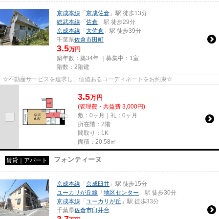
京成本線
「
京成佐倉
」駅 徒歩13分
総武本線
「
佐倉
」駅 徒歩29分
京成本線
「
大佐倉
」駅 徒歩39分
千葉県
佐倉市
田町
3.5
万円
築年数：築34年 ｜募集中：
1室
階数：2階建
☆不動産サービスを追求し、価値あるコーディネートをお約束☆
3.5
万
円
(管理費・共益費 3,000円)
敷：0ヶ月｜礼：0ヶ月
所在階：2階
間取り：1K
面積：20.58㎡
フォンティーヌ
賃貸｜アパート
京成本線
「
京成臼井
」駅 徒歩15分
ユーカリが丘線
「
地区センター
」駅 徒歩30分
京成本線
「
ユーカリが丘
」駅 徒歩33分
千葉県
佐倉市
臼井台