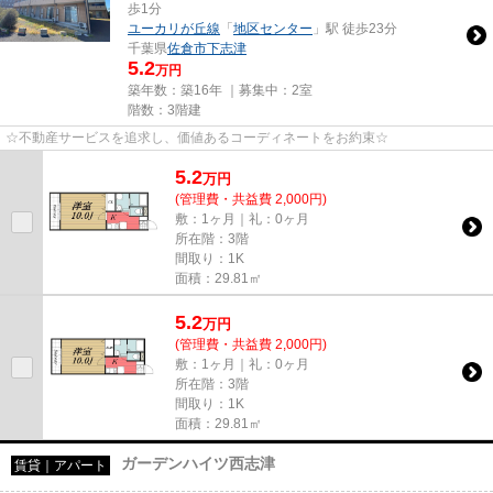
歩1分
ユーカリが丘線
「
地区センター
」駅 徒歩23分
千葉県
佐倉市
下志津
5.2
万円
築年数：築16年 ｜募集中：
2室
階数：3階建
☆不動産サービスを追求し、価値あるコーディネートをお約束☆
5.2
万
円
(管理費・共益費 2,000円)
敷：1ヶ月｜礼：0ヶ月
所在階：3階
間取り：1K
面積：29.81㎡
5.2
万
円
(管理費・共益費 2,000円)
敷：1ヶ月｜礼：0ヶ月
所在階：3階
間取り：1K
面積：29.81㎡
ガーデンハイツ西志津
賃貸｜アパート