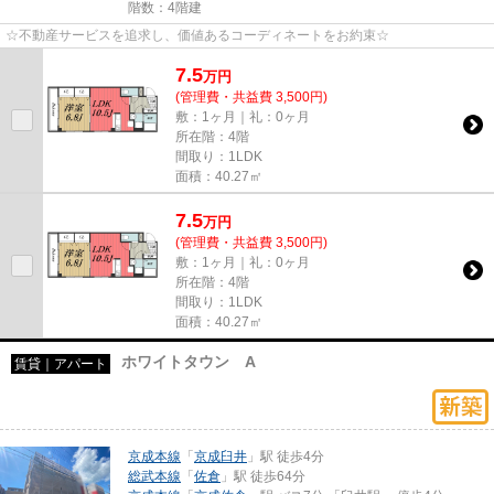
階数：4階建
☆不動産サービスを追求し、価値あるコーディネートをお約束☆
7.5
万
円
(管理費・共益費 3,500円)
敷：1ヶ月｜礼：0ヶ月
所在階：4階
間取り：1LDK
面積：40.27㎡
7.5
万
円
(管理費・共益費 3,500円)
敷：1ヶ月｜礼：0ヶ月
所在階：4階
間取り：1LDK
面積：40.27㎡
ホワイトタウン A
賃貸｜アパート
京成本線
「
京成臼井
」駅 徒歩4分
総武本線
「
佐倉
」駅 徒歩64分