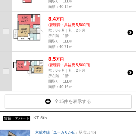
間取り：1LDK
面積：40.12㎡
8.4
万
円
(管理費・共益費 5,500円)
敷：0ヶ月｜礼：2ヶ月
所在階：1階
間取り：1LDK
面積：40.71㎡
8.5
万
円
(管理費・共益費 5,500円)
敷：0ヶ月｜礼：2ヶ月
所在階：1階
間取り：1LDK
面積：40.16㎡
全15件を表示する
KT 5th
賃貸｜アパート
京成本線
「
ユーカリが丘
」駅 徒歩4分