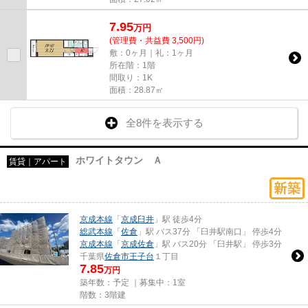
7.95
万
円
(管理費・共益費 3,500円)
敷：0ヶ月｜礼：1ヶ月
所在階：1階
間取り：1K
面積：28.87㎡
全8件を表示する
ホワイトタウン Ａ
賃貸｜アパート
京成本線
「
京成臼井
」駅 徒歩4分
総武本線
「
佐倉
」駅 バス37分 「臼井駅南口」 停歩4分
京成本線
「
京成佐倉
」駅 バス20分 「臼井駅」 停歩3分
千葉県
佐倉市
王子台
１丁目
7.85
万円
築年数：予定 ｜募集中：
1室
階数：3階建