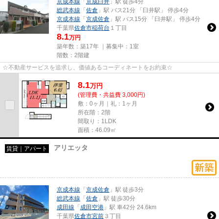
京成本線
「
京成臼井
」駅 徒歩4分
総武本線
「
佐倉
」駅 バス21分 「臼井駅」 停歩4分
京成本線
「
京成佐倉
」駅 バス15分 「臼井駅」 停歩4分
千葉県
佐倉市
稲荷台
１丁目
8.1
万円
築年数：築17年 ｜募集中：
1室
階数：2階建
☆不動産サービスを追求し、価値あるコーディネートをお約束☆
8.1
万
円
(管理費・共益費 3,000円)
敷：0ヶ月｜礼：1ヶ月
所在階：2階
間取り：1LDK
面積：46.09㎡
アリエッタ
賃貸｜アパート
京成本線
「
京成佐倉
」駅 徒歩3分
総武本線
「
佐倉
」駅 徒歩30分
成田線
「
成田空港
」駅 車42分 24.6km
千葉県
佐倉市
宮前
３丁目