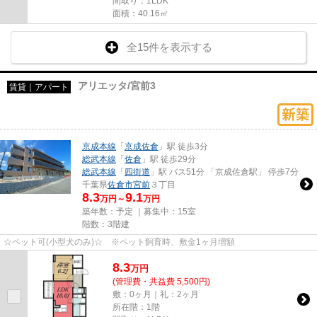
間取り：1LDK
面積：40.16㎡
全15件を表示する
アリエッタ/宮前3
賃貸｜アパート
京成本線
「
京成佐倉
」駅 徒歩3分
総武本線
「
佐倉
」駅 徒歩29分
総武本線
「
四街道
」駅 バス51分 「京成佐倉駅」 停歩7分
千葉県
佐倉市
宮前
３丁目
8.3
9.1
万円～
万円
築年数：予定 ｜募集中：
15室
階数：3階建
☆ペット可(小型犬のみ)☆ ※ペット飼育時、敷金1ヶ月増額
8.3
万
円
(管理費・共益費 5,500円)
敷：0ヶ月｜礼：2ヶ月
所在階：1階