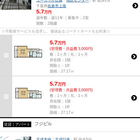
ユーカリが丘線
「
地区センター
」駅 徒歩2分
千葉県
佐倉市
上座
5.7
万円
築年数：築11年 ｜募集中：
2室
階数：2階建
☆不動産サービスを追求し、価値あるコーディネートをお約束☆
5.7
万
円
(管理費・共益費 3,000円)
敷：1ヶ月｜礼：1ヶ月
所在階：1階
間取り：1R
面積：27.17㎡
5.7
万
円
(管理費・共益費 3,000円)
敷：1ヶ月｜礼：1ヶ月
所在階：1階
間取り：1R
面積：27.17㎡
フジビル
賃貸｜アパート
京成本線
「
京成臼井
」駅 徒歩5分