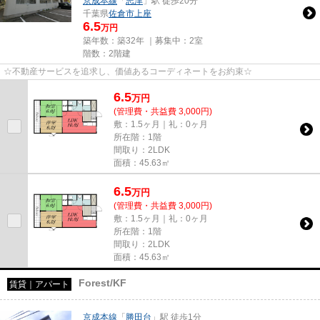
京成本線
「
志津
」駅 徒歩20分
千葉県
佐倉市
上座
6.5
万円
築年数：築32年 ｜募集中：
2室
階数：2階建
☆不動産サービスを追求し、価値あるコーディネートをお約束☆
6.5
万
円
(管理費・共益費 3,000円)
敷：1.5ヶ月｜礼：0ヶ月
所在階：1階
間取り：2LDK
面積：45.63㎡
6.5
万
円
(管理費・共益費 3,000円)
敷：1.5ヶ月｜礼：0ヶ月
所在階：1階
間取り：2LDK
面積：45.63㎡
Forest/KF
賃貸｜アパート
京成本線
「
勝田台
」駅 徒歩1分