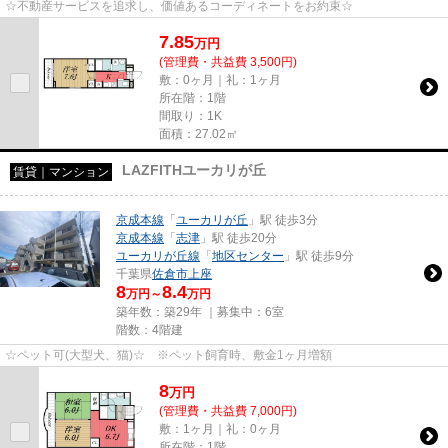
☆不動産サービスを追求し、価値あるコーディネートをお約束☆
7.85
万
円
(管理費・共益費 3,500円)
敷：0ヶ月｜礼：1ヶ月
所在階：1階
間取り：1K
面積：27.02㎡
LAZFITHユーカリが丘
賃貸｜マンション
京成本線
「
ユーカリが丘
」駅 徒歩3分
京成本線
「
志津
」駅 徒歩20分
ユーカリが丘線
「
地区センター
」駅 徒歩9分
千葉県
佐倉市
上座
8
8.4
万円～
万円
築年数：築29年 ｜募集中：
6室
階数：4階建
☆ペット可(大型犬、猫)☆ ※ペット飼育時、敷金1ヶ月増額
8
万
円
(管理費・共益費 7,000円)
敷：1ヶ月｜礼：0ヶ月
所在階：1階