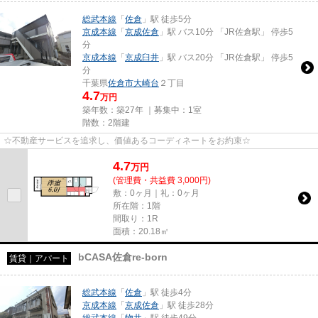
総武本線
「
佐倉
」駅 徒歩5分
京成本線
「
京成佐倉
」駅 バス10分 「JR佐倉駅」 停歩5
分
京成本線
「
京成臼井
」駅 バス20分 「JR佐倉駅」 停歩5
分
千葉県
佐倉市
大崎台
２丁目
4.7
万円
築年数：築27年 ｜募集中：
1室
階数：2階建
☆不動産サービスを追求し、価値あるコーディネートをお約束☆
4.7
万
円
(管理費・共益費 3,000円)
敷：0ヶ月｜礼：0ヶ月
所在階：1階
間取り：1R
面積：20.18㎡
bCASA佐倉re-born
賃貸｜アパート
総武本線
「
佐倉
」駅 徒歩4分
京成本線
「
京成佐倉
」駅 徒歩28分