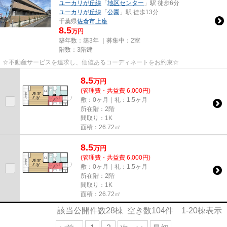
ユーカリが丘線
「
地区センター
」駅 徒歩6分
ユーカリが丘線
「
公園
」駅 徒歩13分
千葉県
佐倉市
上座
8.5
万円
築年数：築3年 ｜募集中：
2室
階数：3階建
☆不動産サービスを追求し、価値あるコーディネートをお約束☆
8.5
万
円
(管理費・共益費 6,000円)
敷：0ヶ月｜礼：1.5ヶ月
所在階：2階
間取り：1K
面積：26.72㎡
8.5
万
円
(管理費・共益費 6,000円)
敷：0ヶ月｜礼：1.5ヶ月
所在階：2階
間取り：1K
面積：26.72㎡
該当公開件数
28
棟 空き数
104
件
1-20
棟表示