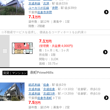
京成本線
「
志津
」駅 徒歩22分
ユーカリが丘線
「
井野
」駅 徒歩39分
千葉県
佐倉市
井野
7.1
万円
築年数：築12年 ｜募集中：
1室
階数：2階建
☆不動産サービスを追求し、価値あるコーディネートをお約束☆
7.1
万
円
(管理費・共益費 4,000円)
敷：1ヶ月｜礼：1ヶ月
所在階：1階
間取り：1LDK
面積：33.75㎡
表町PrimeHills
賃貸｜マンション
総武本線
「
佐倉
」駅 徒歩2分
京成本線
「
京成佐倉
」駅 バス10分 「佐倉駅」 停歩1分
京成本線
「
京成臼井
」駅 バス20分 「佐倉駅」 停歩1分
千葉県
佐倉市
表町
３丁目
7.5
万円
築年数：築15年 ｜募集中：
2室