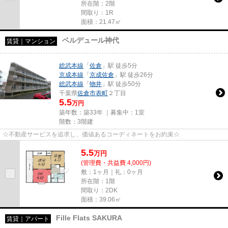
所在階：2階
間取り：1R
面積：21.47㎡
ベルデュール神代
賃貸｜マンション
総武本線
「
佐倉
」駅 徒歩5分
京成本線
「
京成佐倉
」駅 徒歩26分
総武本線
「
物井
」駅 徒歩50分
千葉県
佐倉市
表町
２丁目
5.5
万円
築年数：築33年 ｜募集中：
1室
階数：3階建
☆不動産サービスを追求し、価値あるコーディネートをお約束☆
5.5
万
円
(管理費・共益費 4,000円)
敷：1ヶ月｜礼：0ヶ月
所在階：1階
間取り：2DK
面積：39.06㎡
Fille Flats SAKURA
賃貸｜アパート