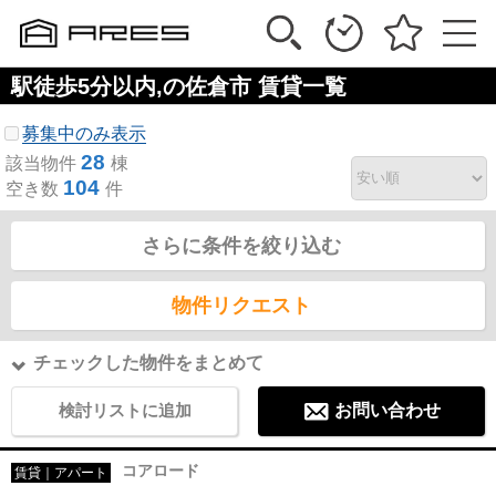
駅徒歩5分以内,の佐倉市 賃貸一覧
募集中のみ表示
28
該当物件
棟
104
空き数
件
さらに条件を絞り込む
物件リクエスト
チェックした物件をまとめて
検討リストに追加
お問い合わせ
コアロード
賃貸｜アパート