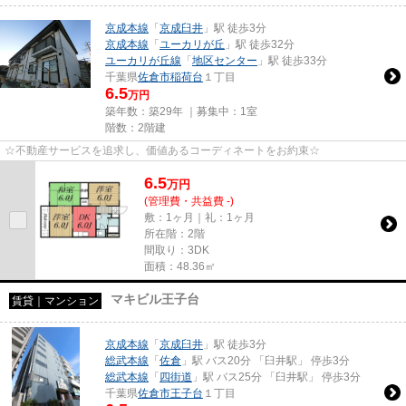
京成本線
「
京成臼井
」駅 徒歩3分
京成本線
「
ユーカリが丘
」駅 徒歩32分
ユーカリが丘線
「
地区センター
」駅 徒歩33分
千葉県
佐倉市
稲荷台
１丁目
6.5
万円
築年数：築29年 ｜募集中：
1室
階数：2階建
☆不動産サービスを追求し、価値あるコーディネートをお約束☆
6.5
万
円
(管理費・共益費 -)
敷：1ヶ月｜礼：1ヶ月
所在階：2階
間取り：3DK
面積：48.36㎡
マキビル王子台
賃貸｜マンション
京成本線
「
京成臼井
」駅 徒歩3分
総武本線
「
佐倉
」駅 バス20分 「臼井駅」 停歩3分
総武本線
「
四街道
」駅 バス25分 「臼井駅」 停歩3分
千葉県
佐倉市
王子台
１丁目