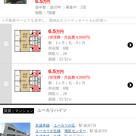
6.5
万円
築年数：築20年 ｜募集中：
2室
階数：7階建
☆不動産サービスを追求し、価値あるコーディネートをお約束☆
6.5
万
円
(管理費・共益費 4,000円)
敷：1ヶ月｜礼：0ヶ月
所在階：6階
間取り：2K
面積：52.52㎡
6.5
万
円
(管理費・共益費 4,000円)
敷：1ヶ月｜礼：0ヶ月
所在階：6階
間取り：2K
面積：52.52㎡
ユーカリハイツ
賃貸｜マンション
京成本線
「
ユーカリが丘
」駅 徒歩7分
ユーカリが丘線
「
地区センター
」駅 徒歩3分