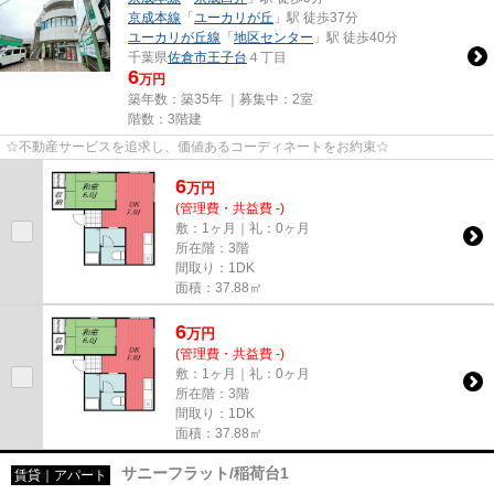
京成本線
「
ユーカリが丘
」駅 徒歩37分
ユーカリが丘線
「
地区センター
」駅 徒歩40分
千葉県
佐倉市
王子台
４丁目
6
万円
築年数：築35年 ｜募集中：
2室
階数：3階建
☆不動産サービスを追求し、価値あるコーディネートをお約束☆
6
万
円
(管理費・共益費 -)
敷：1ヶ月｜礼：0ヶ月
所在階：3階
間取り：1DK
面積：37.88㎡
6
万
円
(管理費・共益費 -)
敷：1ヶ月｜礼：0ヶ月
所在階：3階
間取り：1DK
面積：37.88㎡
サニーフラット/稲荷台1
賃貸｜アパート