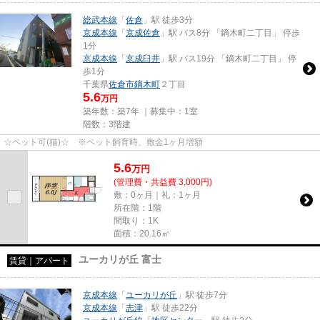
総武本線
「
佐倉
」駅 徒歩3分
京成本線
「
京成佐倉
」駅 バス8分 「鏑木町二丁目」 停歩
1分
京成本線
「
京成臼井
」駅 バス19分 「鏑木町二丁目」 停
歩1分
千葉県
佐倉市
鏑木町
２丁目
5.6
万円
築年数：築7年 ｜募集中：
1室
階数：3階建
☆ペット可(猫)☆ ※ペット飼育時、敷金1ヶ月増額
5.6
万
円
(管理費・共益費 3,000円)
敷：0ヶ月｜礼：1ヶ月
所在階：1階
間取り：1K
面積：20.16㎡
ユーカリが丘 富士
賃貸｜アパート
京成本線
「
ユーカリが丘
」駅 徒歩7分
京成本線
「
志津
」駅 徒歩22分