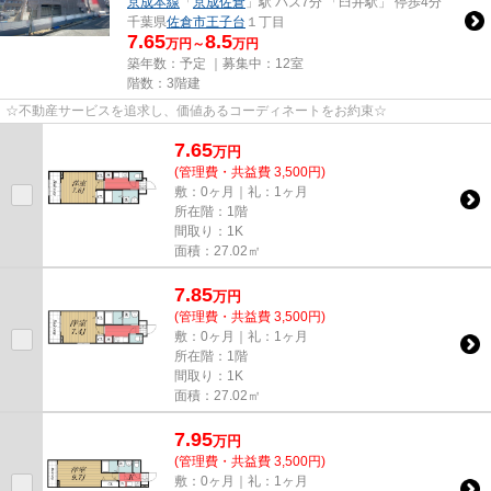
京成本線
「
京成佐倉
」駅 バス7分 「臼井駅」 停歩4分
千葉県
佐倉市
王子台
１丁目
7.65
8.5
万円～
万円
築年数：予定 ｜募集中：
12室
階数：3階建
☆不動産サービスを追求し、価値あるコーディネートをお約束☆
7.65
万
円
(管理費・共益費 3,500円)
敷：0ヶ月｜礼：1ヶ月
所在階：1階
間取り：1K
面積：27.02㎡
7.85
万
円
(管理費・共益費 3,500円)
敷：0ヶ月｜礼：1ヶ月
所在階：1階
間取り：1K
面積：27.02㎡
7.95
万
円
(管理費・共益費 3,500円)
敷：0ヶ月｜礼：1ヶ月