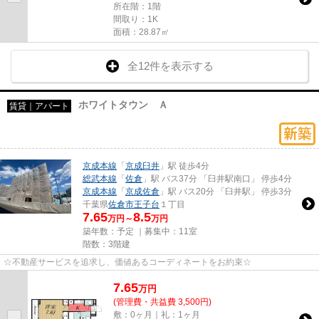
所在階：1階
間取り：1K
面積：28.87㎡
全12件を表示する
ホワイトタウン Ａ
賃貸｜アパート
京成本線
「
京成臼井
」駅 徒歩4分
総武本線
「
佐倉
」駅 バス37分 「臼井駅南口」 停歩4分
京成本線
「
京成佐倉
」駅 バス20分 「臼井駅」 停歩3分
千葉県
佐倉市
王子台
１丁目
7.65
8.5
万円～
万円
築年数：予定 ｜募集中：
11室
階数：3階建
☆不動産サービスを追求し、価値あるコーディネートをお約束☆
7.65
万
円
(管理費・共益費 3,500円)
敷：0ヶ月｜礼：1ヶ月