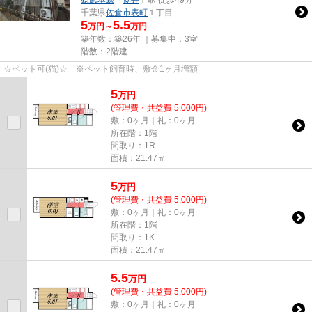
総武本線
「
物井
」駅 徒歩49分
千葉県
佐倉市
表町
１丁目
5
5.5
万円～
万円
築年数：築26年 ｜募集中：
3室
階数：2階建
☆ペット可(猫)☆ ※ペット飼育時、敷金1ヶ月増額
5
万
円
(管理費・共益費 5,000円)
敷：0ヶ月｜礼：0ヶ月
所在階：1階
間取り：1R
面積：21.47㎡
5
万
円
(管理費・共益費 5,000円)
敷：0ヶ月｜礼：0ヶ月
所在階：1階
間取り：1K
面積：21.47㎡
5.5
万
円
(管理費・共益費 5,000円)
敷：0ヶ月｜礼：0ヶ月