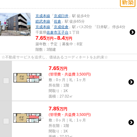
京成本線
「
京成臼井
」駅 徒歩4分
総武本線
「
佐倉
」駅 徒歩65分
京成本線
「
京成佐倉
」駅 バス20分 「臼井駅」 停歩4分
千葉県
佐倉市
王子台
１丁目
7.65
8.4
万円～
万円
築年数：予定 ｜募集中：
8室
階数：3階建
☆不動産サービスを追求し、価値あるコーディネートをお約束☆
7.65
万
円
(管理費・共益費 3,500円)
敷：0ヶ月｜礼：1ヶ月
所在階：1階
間取り：1K
面積：27.02㎡
7.85
万
円
(管理費・共益費 3,500円)
敷：0ヶ月｜礼：1ヶ月
所在階：1階
間取り：1K
面積：27.02㎡