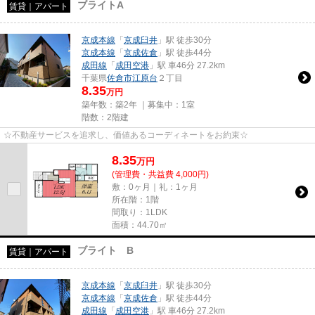
ブライトA
賃貸｜アパート
京成本線
「
京成臼井
」駅 徒歩30分
京成本線
「
京成佐倉
」駅 徒歩44分
成田線
「
成田空港
」駅 車46分 27.2km
千葉県
佐倉市
江原台
２丁目
8.35
万円
築年数：築2年 ｜募集中：
1室
階数：2階建
☆不動産サービスを追求し、価値あるコーディネートをお約束☆
8.35
万
円
(管理費・共益費 4,000円)
敷：0ヶ月｜礼：1ヶ月
所在階：1階
間取り：1LDK
面積：44.70㎡
ブライト B
賃貸｜アパート
京成本線
「
京成臼井
」駅 徒歩30分
京成本線
「
京成佐倉
」駅 徒歩44分
成田線
「
成田空港
」駅 車46分 27.2km