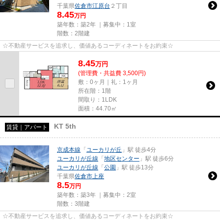
千葉県
佐倉市
江原台
２丁目
8.45
万円
築年数：築2年 ｜募集中：
1室
階数：2階建
☆不動産サービスを追求し、価値あるコーディネートをお約束☆
8.45
万
円
(管理費・共益費 3,500円)
敷：0ヶ月｜礼：1ヶ月
所在階：1階
間取り：1LDK
面積：44.70㎡
KT 5th
賃貸｜アパート
京成本線
「
ユーカリが丘
」駅 徒歩4分
ユーカリが丘線
「
地区センター
」駅 徒歩6分
ユーカリが丘線
「
公園
」駅 徒歩13分
千葉県
佐倉市
上座
8.5
万円
築年数：築3年 ｜募集中：
2室
階数：3階建
☆不動産サービスを追求し、価値あるコーディネートをお約束☆