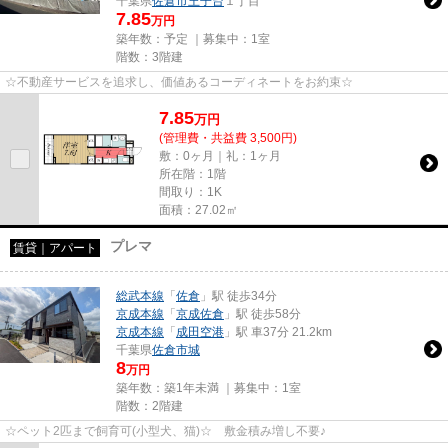
千葉県
佐倉市
王子台
１丁目
7.85
万円
築年数：予定 ｜募集中：
1室
階数：3階建
☆不動産サービスを追求し、価値あるコーディネートをお約束☆
7.85
万
円
(管理費・共益費 3,500円)
敷：0ヶ月｜礼：1ヶ月
所在階：1階
間取り：1K
面積：27.02㎡
プレマ
賃貸｜アパート
総武本線
「
佐倉
」駅 徒歩34分
京成本線
「
京成佐倉
」駅 徒歩58分
京成本線
「
成田空港
」駅 車37分 21.2km
千葉県
佐倉市
城
8
万円
築年数：築1年未満 ｜募集中：
1室
階数：2階建
☆ペット2匹まで飼育可(小型犬、猫)☆ 敷金積み増し不要♪