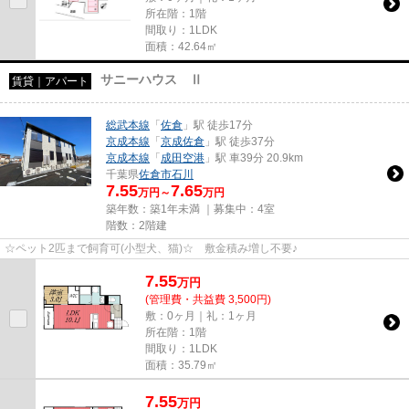
所在階：1階
間取り：1LDK
面積：42.64㎡
サニーハウス Ⅱ
賃貸｜アパート
総武本線
「
佐倉
」駅 徒歩17分
京成本線
「
京成佐倉
」駅 徒歩37分
京成本線
「
成田空港
」駅 車39分 20.9km
千葉県
佐倉市
石川
7.55
7.65
万円～
万円
築年数：築1年未満 ｜募集中：
4室
階数：2階建
☆ペット2匹まで飼育可(小型犬、猫)☆ 敷金積み増し不要♪
7.55
万
円
(管理費・共益費 3,500円)
敷：0ヶ月｜礼：1ヶ月
所在階：1階
間取り：1LDK
面積：35.79㎡
7.55
万
円