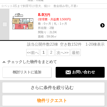
階数：2階建
☆ペット2匹まで飼育可(小型犬、猫)☆ 敷金積み増し不要♪
8.9
万
円
(管理費・共益費 3,500円)
敷：0ヶ月｜礼：1ヶ月
所在階：2階
間取り：2LDK
面積：59.06㎡
該当公開件数
22
棟 空き数
152
件
1-20
棟表示
1
2
<<前へ
次へ>>
最初
チェックした物件をまとめて
検討リストに追加
お問い合わせ
さらに条件を絞り込む
物件リクエスト