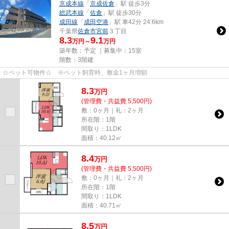
京成本線
「
京成佐倉
」駅 徒歩3分
総武本線
「
佐倉
」駅 徒歩30分
成田線
「
成田空港
」駅 車42分 24.6km
千葉県
佐倉市
宮前
３丁目
8.3
9.1
万円～
万円
築年数：予定 ｜募集中：
15室
階数：3階建
☆ペット可物件☆ ※ペット飼育時、敷金1ヶ月増額
8.3
万
円
(管理費・共益費 5,500円)
敷：0ヶ月｜礼：2ヶ月
所在階：1階
間取り：1LDK
面積：40.12㎡
8.4
万
円
(管理費・共益費 5,500円)
敷：0ヶ月｜礼：2ヶ月
所在階：1階
間取り：1LDK
面積：40.71㎡
8.5
万
円