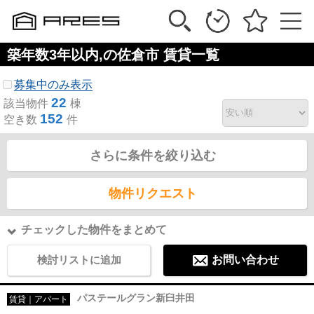
築年数3年以内,の佐倉市 賃貸一覧
募集中のみ表示
22
該当物件
棟
152
空き数
件
さらに条件を絞り込む
物件リクエスト
チェックした物件をまとめて
検討リストに追加
お問い合わせ
パステールグラン新臼井田
賃貸｜アパート