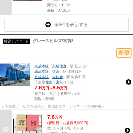
間取り：1LDK
面積：37.31㎡
全9件を表示する
グレースヒルズ/宮前3
賃貸｜アパート
京成本線
「
京成佐倉
」駅 徒歩6分
総武本線
「
佐倉
」駅 徒歩31分
京成本線
「
大佐倉
」駅 徒歩31分
千葉県
佐倉市
宮前
３丁目
7.6
8.5
万円～
万円
築年数：予定 ｜募集中：
9室
階数：3階建
☆不動産サービスを追求し、価値あるコーディネートをお約束☆
7.6
万
円
(管理費・共益費 5,000円)
敷：0ヶ月｜礼：0ヶ月