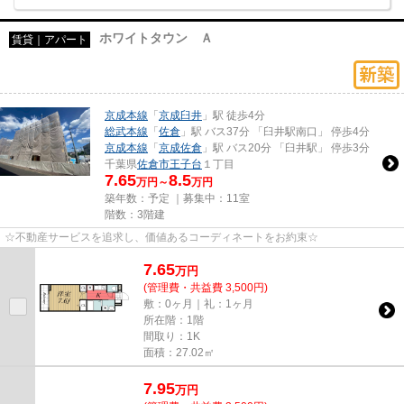
ホワイトタウン Ａ
賃貸｜アパート
京成本線
「
京成臼井
」駅 徒歩4分
総武本線
「
佐倉
」駅 バス37分 「臼井駅南口」 停歩4分
京成本線
「
京成佐倉
」駅 バス20分 「臼井駅」 停歩3分
千葉県
佐倉市
王子台
１丁目
7.65
8.5
万円～
万円
築年数：予定 ｜募集中：
11室
階数：3階建
☆不動産サービスを追求し、価値あるコーディネートをお約束☆
7.65
万
円
(管理費・共益費 3,500円)
敷：0ヶ月｜礼：1ヶ月
所在階：1階
間取り：1K
面積：27.02㎡
7.95
万
円