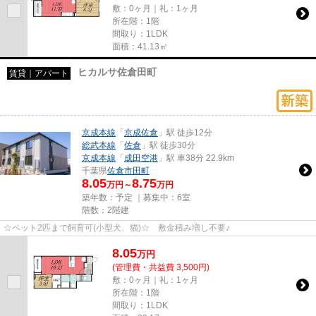
敷：0ヶ月｜礼：1ヶ月
所在階：1階
間取り：1LDK
面積：41.13㎡
ヒカルサ佐倉田町
賃貸｜アパート
京成本線
「
京成佐倉
」駅 徒歩12分
総武本線
「
佐倉
」駅 徒歩30分
京成本線
「
成田空港
」駅 車38分 22.9km
千葉県
佐倉市
田町
8.05
8.75
万円～
万円
築年数：予定 ｜募集中：
6室
階数：2階建
☆ペット2匹まで飼育可(小型犬、猫)☆ 敷金積み増し不要♪
8.05
万
円
(管理費・共益費 3,500円)
敷：0ヶ月｜礼：1ヶ月
所在階：1階
間取り：1LDK