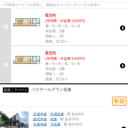
☆不動産サービスを追求し、価値あるコーディネートをお約束☆
6
万
円
(管理費・共益費 3,000円)
敷：0ヶ月｜礼：0ヶ月
所在階：1階
間取り：1R
面積：25.52㎡
6
万
円
(管理費・共益費 3,000円)
敷：0ヶ月｜礼：0ヶ月
所在階：1階
間取り：1R
面積：25.52㎡
パステールグラン佐倉
賃貸｜アパート
京成本線
「
京成佐倉
」駅 徒歩8分
総武本線
「
佐倉
」駅 徒歩24分
京成本線
「
大佐倉
」駅 徒歩36分