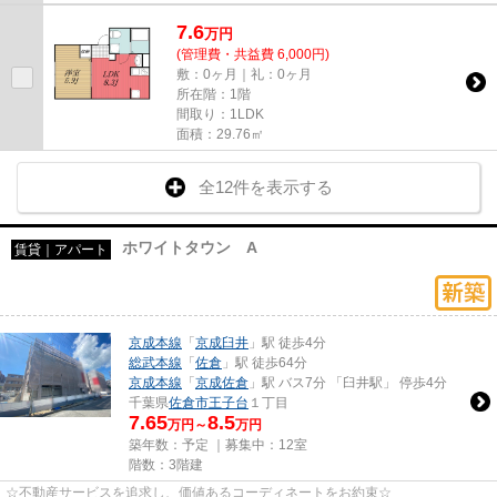
7.6
万
円
(管理費・共益費 6,000円)
敷：0ヶ月｜礼：0ヶ月
所在階：1階
間取り：1LDK
面積：29.76㎡
全12件を表示する
ホワイトタウン A
賃貸｜アパート
京成本線
「
京成臼井
」駅 徒歩4分
総武本線
「
佐倉
」駅 徒歩64分
京成本線
「
京成佐倉
」駅 バス7分 「臼井駅」 停歩4分
千葉県
佐倉市
王子台
１丁目
7.65
8.5
万円～
万円
築年数：予定 ｜募集中：
12室
階数：3階建
☆不動産サービスを追求し、価値あるコーディネートをお約束☆