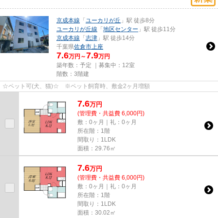
京成本線
「
ユーカリが丘
」駅 徒歩8分
ユーカリが丘線
「
地区センター
」駅 徒歩11分
京成本線
「
志津
」駅 徒歩14分
千葉県
佐倉市
上座
7.6
7.9
万円～
万円
築年数：予定 ｜募集中：
12室
階数：3階建
☆ペット可(犬、猫)☆ ※ペット飼育時、敷金2ヶ月増額
7.6
万
円
(管理費・共益費 6,000円)
敷：0ヶ月｜礼：0ヶ月
所在階：1階
間取り：1LDK
面積：29.76㎡
7.6
万
円
(管理費・共益費 6,000円)
敷：0ヶ月｜礼：0ヶ月
所在階：1階
間取り：1LDK
面積：30.02㎡