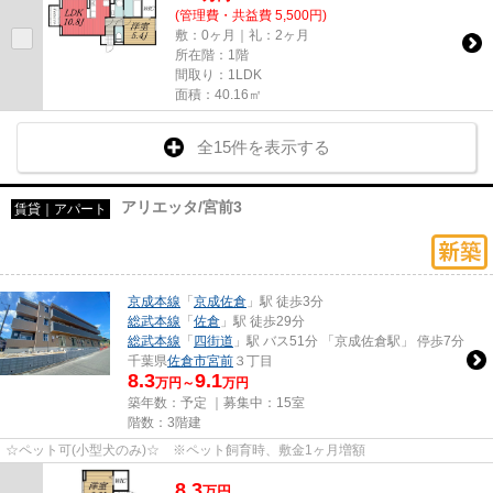
(管理費・共益費 5,500円)
敷：0ヶ月｜礼：2ヶ月
所在階：1階
間取り：1LDK
面積：40.16㎡
全15件を表示する
アリエッタ/宮前3
賃貸｜アパート
京成本線
「
京成佐倉
」駅 徒歩3分
総武本線
「
佐倉
」駅 徒歩29分
総武本線
「
四街道
」駅 バス51分 「京成佐倉駅」 停歩7分
千葉県
佐倉市
宮前
３丁目
8.3
9.1
万円～
万円
築年数：予定 ｜募集中：
15室
階数：3階建
☆ペット可(小型犬のみ)☆ ※ペット飼育時、敷金1ヶ月増額
8.3
万
円