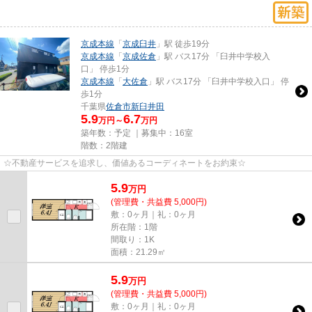
京成本線
「
京成臼井
」駅 徒歩19分
京成本線
「
京成佐倉
」駅 バス17分 「臼井中学校入
口」 停歩1分
京成本線
「
大佐倉
」駅 バス17分 「臼井中学校入口」 停
歩1分
千葉県
佐倉市
新臼井田
5.9
6.7
万円～
万円
築年数：予定 ｜募集中：
16室
階数：2階建
☆不動産サービスを追求し、価値あるコーディネートをお約束☆
5.9
万
円
(管理費・共益費 5,000円)
敷：0ヶ月｜礼：0ヶ月
所在階：1階
間取り：1K
面積：21.29㎡
5.9
万
円
(管理費・共益費 5,000円)
敷：0ヶ月｜礼：0ヶ月