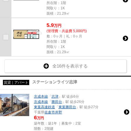
所在階：1階
間取り：1K
面積：21.29㎡
5.9
万
円
(管理費・共益費 5,000円)
敷：0ヶ月｜礼：0ヶ月
所在階：1階
間取り：1K
面積：21.29㎡
全16件を表示する
ステーションライツ志津
賃貸｜アパート
京成本線
「
志津
」駅 徒歩6分
京成本線
「
勝田台
」駅 徒歩26分
東葉高速鉄道
「
東葉勝田台
」駅 徒歩27分
千葉県
佐倉市
井野
6
万円
築年数：築1年 ｜募集中：
2室
階数：2階建