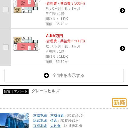
(管理費・共益費 3,500円)
敷：0ヶ月｜礼：1ヶ月
所在階：1階
間取り：1LDK
面積：35.79㎡
7.65
万
円
(管理費・共益費 3,500円)
敷：0ヶ月｜礼：1ヶ月
所在階：1階
間取り：1LDK
面積：35.79㎡
全4件を表示する
グレースヒルズ
賃貸｜アパート
京成本線
「
京成佐倉
」駅 徒歩6分
総武本線
「
佐倉
」駅 徒歩31分
京成本線
「
大佐倉
」駅 徒歩31分