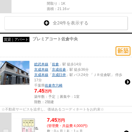
間取り：1K
面積：21.16㎡
全24件を表示する
プレミアコート佐倉中央
賃貸｜アパート
総武本線
「
佐倉
」駅 徒歩14分
京成本線
「
京成佐倉
」駅 徒歩36分
京成本線
「
京成臼井
」駅 バス24分 「ＪＲ佐倉駅」 停歩
17分
千葉県
佐倉市
六崎
7.45
万円
築年数：予定 ｜募集中：
1室
階数：2階建
☆不動産サービスを追求し、価値あるコーディネートをお約束☆
7.45
万
円
(管理費・共益費 4,000円)
敷：0ヶ月｜礼：1ヶ月