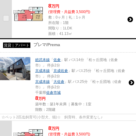
8
万
円
(管理費・共益費 3,500円)
敷：0ヶ月｜礼：1ヶ月
所在階：1階
間取り：1LDK
面積：41.13㎡
プレマ/Prema
賃貸｜アパート
総武本線
「
佐倉
」駅 バス14分 「松ヶ丘団地（佐倉
市）」 停歩2分
京成本線
「
京成佐倉
」駅 バス25分 「松ヶ丘団地（佐倉
市）」 停歩2分
京成本線
「
大佐倉
」駅 バス25分 「松ヶ丘団地（佐倉
市）」 停歩2分
千葉県
佐倉市
城
8
万円
築年数：築1年未満 ｜募集中：
1室
階数：2階建
☆ペット2匹迄飼育可(小型犬、猫)☆ 飼育時、条件変更なし♪
8
万
円
(管理費・共益費 3,500円)