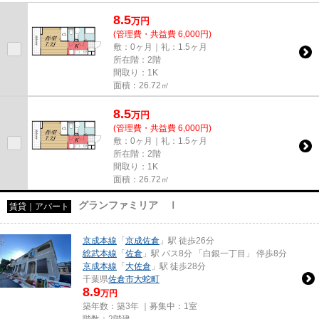
8.5
万
円
(管理費・共益費 6,000円)
敷：0ヶ月｜礼：1.5ヶ月
所在階：2階
間取り：1K
面積：26.72㎡
8.5
万
円
(管理費・共益費 6,000円)
敷：0ヶ月｜礼：1.5ヶ月
所在階：2階
間取り：1K
面積：26.72㎡
グランファミリア Ⅰ
賃貸｜アパート
京成本線
「
京成佐倉
」駅 徒歩26分
総武本線
「
佐倉
」駅 バス8分 「白銀一丁目」 停歩8分
京成本線
「
大佐倉
」駅 徒歩28分
千葉県
佐倉市
大蛇町
8.9
万円
築年数：築3年 ｜募集中：
1室