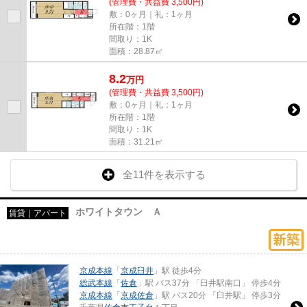
(管理費・共益費 3,500円)
敷：0ヶ月｜礼：1ヶ月
所在階：1階
間取り：1K
面積：28.87㎡
8.2
万
円
(管理費・共益費 3,500円)
敷：0ヶ月｜礼：1ヶ月
所在階：1階
間取り：1K
面積：31.21㎡
全11件を表示する
ホワイトタウン Ａ
賃貸｜アパート
京成本線
「
京成臼井
」駅 徒歩4分
総武本線
「
佐倉
」駅 バス37分 「臼井駅南口」 停歩4分
京成本線
「
京成佐倉
」駅 バス20分 「臼井駅」 停歩3分