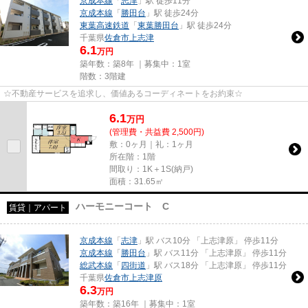
京成本線
「
志津
」駅 徒歩11分
京成本線
「
勝田台
」駅 徒歩24分
東葉高速鉄道
「
東葉勝田台
」駅 徒歩24分
千葉県
佐倉市
上志津
6.1
万円
築年数：築8年 ｜募集中：
1室
階数：3階建
☆不動産サービスを追求し、価値あるコーディネートをお約束☆
6.1
万
円
(管理費・共益費 2,500円)
敷：0ヶ月｜礼：1ヶ月
所在階：1階
間取り：1K＋1S(納戸)
面積：31.65㎡
ハーモニーコート C
賃貸｜アパート
京成本線
「
志津
」駅 バス10分 「上志津原」 停歩11分
京成本線
「
勝田台
」駅 バス11分 「上志津原」 停歩11分
総武本線
「
四街道
」駅 バス18分 「上志津原」 停歩11分
千葉県
佐倉市
上志津原
6.3
万円
築年数：築16年 ｜募集中：
1室