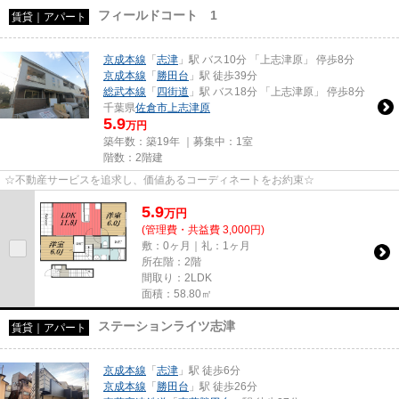
フィールドコート 1
賃貸｜アパート
京成本線
「
志津
」駅 バス10分 「上志津原」 停歩8分
京成本線
「
勝田台
」駅 徒歩39分
総武本線
「
四街道
」駅 バス18分 「上志津原」 停歩8分
千葉県
佐倉市
上志津原
5.9
万円
築年数：築19年 ｜募集中：
1室
階数：2階建
☆不動産サービスを追求し、価値あるコーディネートをお約束☆
5.9
万
円
(管理費・共益費 3,000円)
敷：0ヶ月｜礼：1ヶ月
所在階：2階
間取り：2LDK
面積：58.80㎡
ステーションライツ志津
賃貸｜アパート
京成本線
「
志津
」駅 徒歩6分
京成本線
「
勝田台
」駅 徒歩26分