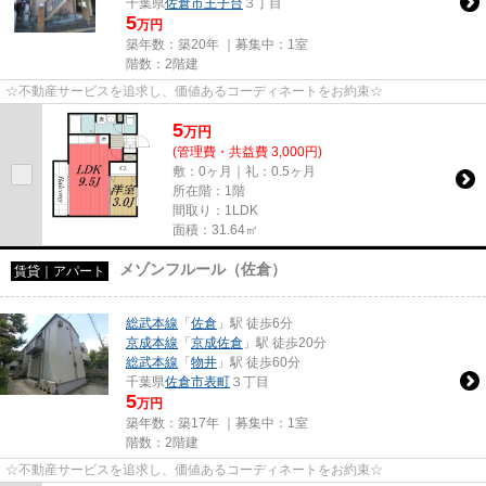
千葉県
佐倉市
王子台
３丁目
5
万円
築年数：築20年 ｜募集中：
1室
階数：2階建
☆不動産サービスを追求し、価値あるコーディネートをお約束☆
5
万
円
(管理費・共益費 3,000円)
敷：0ヶ月｜礼：0.5ヶ月
所在階：1階
間取り：1LDK
面積：31.64㎡
メゾンフルール（佐倉）
賃貸｜アパート
総武本線
「
佐倉
」駅 徒歩6分
京成本線
「
京成佐倉
」駅 徒歩20分
総武本線
「
物井
」駅 徒歩60分
千葉県
佐倉市
表町
３丁目
5
万円
築年数：築17年 ｜募集中：
1室
階数：2階建
☆不動産サービスを追求し、価値あるコーディネートをお約束☆