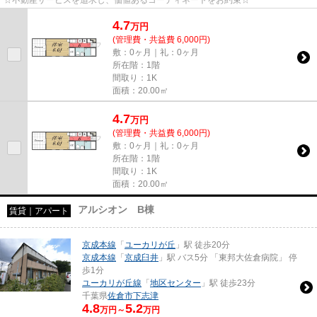
☆不動産サービスを追求し、価値あるコーディネートをお約束☆
4.7
万
円
(管理費・共益費 6,000円)
敷：0ヶ月｜礼：0ヶ月
所在階：1階
間取り：1K
面積：20.00㎡
4.7
万
円
(管理費・共益費 6,000円)
敷：0ヶ月｜礼：0ヶ月
所在階：1階
間取り：1K
面積：20.00㎡
アルシオン B棟
賃貸｜アパート
京成本線
「
ユーカリが丘
」駅 徒歩20分
京成本線
「
京成臼井
」駅 バス5分 「東邦大佐倉病院」 停
歩1分
ユーカリが丘線
「
地区センター
」駅 徒歩23分
千葉県
佐倉市
下志津
4.8
5.2
万円～
万円