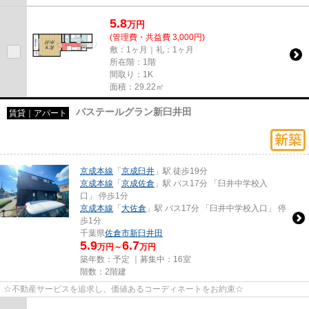
5.8
万
円
(管理費・共益費 3,000円)
敷：1ヶ月｜礼：1ヶ月
所在階：1階
間取り：1K
面積：29.22㎡
パステールグラン新臼井田
賃貸｜アパート
京成本線
「
京成臼井
」駅 徒歩19分
京成本線
「
京成佐倉
」駅 バス17分 「臼井中学校入
口」 停歩1分
京成本線
「
大佐倉
」駅 バス17分 「臼井中学校入口」 停
歩1分
千葉県
佐倉市
新臼井田
5.9
6.7
万円～
万円
築年数：予定 ｜募集中：
16室
階数：2階建
☆不動産サービスを追求し、価値あるコーディネートをお約束☆