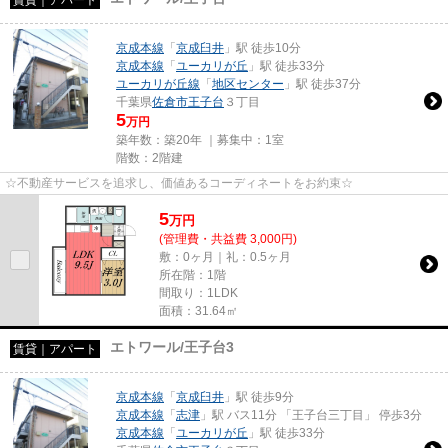
賃貸｜アパート
京成本線
「
京成臼井
」駅 徒歩10分
京成本線
「
ユーカリが丘
」駅 徒歩33分
ユーカリが丘線
「
地区センター
」駅 徒歩37分
千葉県
佐倉市
王子台
３丁目
5
万円
築年数：築20年 ｜募集中：
1室
階数：2階建
☆不動産サービスを追求し、価値あるコーディネートをお約束☆
5
万
円
(管理費・共益費 3,000円)
敷：0ヶ月｜礼：0.5ヶ月
所在階：1階
間取り：1LDK
面積：31.64㎡
エトワール/王子台3
賃貸｜アパート
京成本線
「
京成臼井
」駅 徒歩9分
京成本線
「
志津
」駅 バス11分 「王子台三丁目」 停歩3分
京成本線
「
ユーカリが丘
」駅 徒歩33分