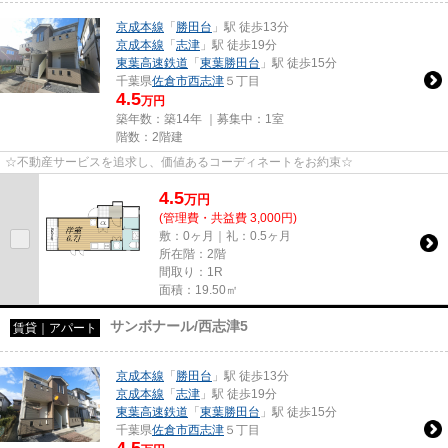
京成本線
「
勝田台
」駅 徒歩13分
京成本線
「
志津
」駅 徒歩19分
東葉高速鉄道
「
東葉勝田台
」駅 徒歩15分
千葉県
佐倉市
西志津
５丁目
4.5
万円
築年数：築14年 ｜募集中：
1室
階数：2階建
☆不動産サービスを追求し、価値あるコーディネートをお約束☆
4.5
万
円
(管理費・共益費 3,000円)
敷：0ヶ月｜礼：0.5ヶ月
所在階：2階
間取り：1R
面積：19.50㎡
サンボナール/西志津5
賃貸｜アパート
京成本線
「
勝田台
」駅 徒歩13分
京成本線
「
志津
」駅 徒歩19分
東葉高速鉄道
「
東葉勝田台
」駅 徒歩15分
千葉県
佐倉市
西志津
５丁目