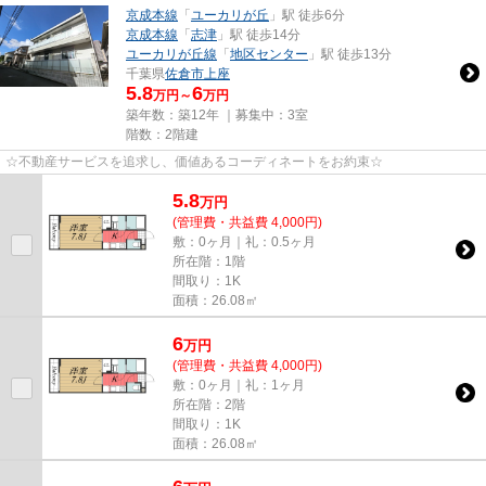
京成本線
「
ユーカリが丘
」駅 徒歩6分
京成本線
「
志津
」駅 徒歩14分
ユーカリが丘線
「
地区センター
」駅 徒歩13分
千葉県
佐倉市
上座
5.8
6
万円～
万円
築年数：築12年 ｜募集中：
3室
階数：2階建
☆不動産サービスを追求し、価値あるコーディネートをお約束☆
5.8
万
円
(管理費・共益費 4,000円)
敷：0ヶ月｜礼：0.5ヶ月
所在階：1階
間取り：1K
面積：26.08㎡
6
万
円
(管理費・共益費 4,000円)
敷：0ヶ月｜礼：1ヶ月
所在階：2階
間取り：1K
面積：26.08㎡