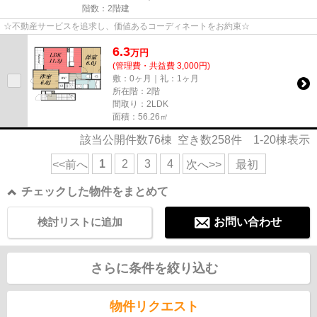
階数：2階建
☆不動産サービスを追求し、価値あるコーディネートをお約束☆
6.3
万
円
(管理費・共益費 3,000円)
敷：0ヶ月｜礼：1ヶ月
所在階：2階
間取り：2LDK
面積：56.26㎡
該当公開件数
76
棟 空き数
258
件
1-20
棟表示
1
2
3
4
<<前へ
次へ>>
最初
チェックした物件をまとめて
検討リストに追加
お問い合わせ
さらに条件を絞り込む
物件リクエスト