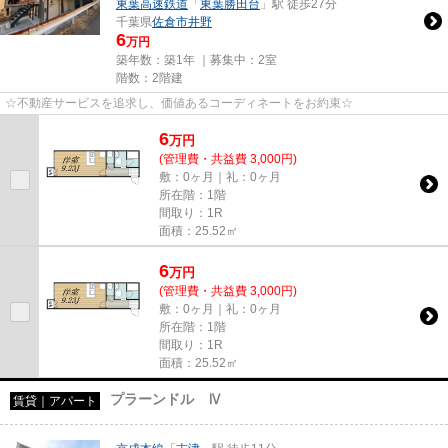
東葉高速鉄道
「
東葉勝田台
」駅 徒歩27分
千葉県
佐倉市
井野
6
万円
築年数：築1年 ｜募集中：
2室
階数：2階建
☆不動産サービスを追求し、価値あるコーディネートをお約束☆
6
万
円
(管理費・共益費 3,000円)
敷：0ヶ月｜礼：0ヶ月
所在階：1階
間取り：1R
面積：25.52㎡
6
万
円
(管理費・共益費 3,000円)
敷：0ヶ月｜礼：0ヶ月
所在階：1階
間取り：1R
面積：25.52㎡
プラーンドル Ⅳ
賃貸｜アパート