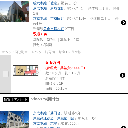
総武本線
「
佐倉
」駅 徒歩3分
京成本線
「
京成佐倉
」駅 バス8分 「鏑木町二丁目」 停歩
1分
京成本線
「
京成臼井
」駅 バス19分 「鏑木町二丁目」 停
歩1分
千葉県
佐倉市
鏑木町
２丁目
5.6
万円
築年数：築7年 ｜募集中：
1室
階数：3階建
☆ペット可(猫)☆ ※ペット飼育時、敷金1ヶ月増額
5.6
万
円
(管理費・共益費 3,000円)
敷：0ヶ月｜礼：1ヶ月
所在階：1階
間取り：1K
面積：20.16㎡
vinosity勝田台
賃貸｜アパート
京成本線
「
勝田台
」駅 徒歩9分
東葉高速鉄道
「
東葉勝田台
」駅 徒歩10分
京成本線
「
志津
」駅 徒歩16分