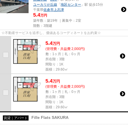
ユーカリが丘線
「
地区センター
」駅 徒歩15分
千葉県
佐倉市
上志津
5.4
万円
築年数：築19年 ｜募集中：
2室
階数：3階建
☆不動産サービスを追求し、価値あるコーディネートをお約束☆
5.4
万
円
(管理費・共益費 2,000円)
敷：1ヶ月｜礼：0ヶ月
所在階：3階
間取り：1K
面積：29.60㎡
5.4
万
円
(管理費・共益費 2,000円)
敷：1ヶ月｜礼：0ヶ月
所在階：3階
間取り：1K
面積：29.60㎡
Fille Flats SAKURA
賃貸｜アパート