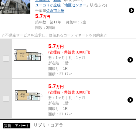
ユーカリが丘線
「
地区センター
」駅 徒歩2分
千葉県
佐倉市
上座
5.7
万円
築年数：築11年 ｜募集中：
2室
階数：2階建
☆不動産サービスを追求し、価値あるコーディネートをお約束☆
5.7
万
円
(管理費・共益費 3,000円)
敷：1ヶ月｜礼：1ヶ月
所在階：1階
間取り：1R
面積：27.17㎡
5.7
万
円
(管理費・共益費 3,000円)
敷：1ヶ月｜礼：1ヶ月
所在階：1階
間取り：1R
面積：27.17㎡
リブリ・コアラ
賃貸｜アパート