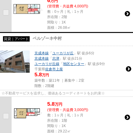
6
万
円
(管理費・共益費 4,000円)
敷：0ヶ月｜礼：1ヶ月
所在階：2階
間取り：1K
面積：26.08㎡
ベルゾーネ中村
賃貸｜アパート
京成本線
「
ユーカリが丘
」駅 徒歩6分
京成本線
「
志津
」駅 徒歩21分
ユーカリが丘線
「
地区センター
」駅 徒歩9分
千葉県
佐倉市
上座
5.8
万円
築年数：築11年 ｜募集中：
2室
階数：2階建
☆不動産サービスを追求し、価値あるコーディネートをお約束☆
5.8
万
円
(管理費・共益費 3,000円)
敷：1ヶ月｜礼：1ヶ月
所在階：1階
間取り：1K
面積：29.22㎡