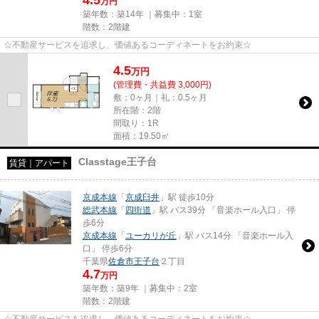
4.5
万円
築年数：築14年 ｜募集中：
1室
階数：2階建
☆不動産サービスを追求し、価値あるコーディネートをお約束☆
4.5
万
円
(管理費・共益費 3,000円)
敷：0ヶ月｜礼：0.5ヶ月
所在階：2階
間取り：1R
面積：19.50㎡
Classtage王子台
賃貸｜アパート
京成本線
「
京成臼井
」駅 徒歩10分
総武本線
「
四街道
」駅 バス39分 「音楽ホール入口」 停
歩6分
京成本線
「
ユーカリが丘
」駅 バス14分 「音楽ホール入
口」 停歩6分
千葉県
佐倉市
王子台
２丁目
4.7
万円
築年数：築9年 ｜募集中：
2室
階数：2階建