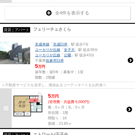
全4件を表示する
フェリーチェさくら
賃貸｜アパート
京成本線
「
京成臼井
」駅 徒歩7分
ユーカリが丘線
「
女子大
」駅 徒歩38分
ユーカリが丘線
「
公園
」駅 徒歩43分
千葉県
佐倉市
臼井
5
万円
築年数：築5年 ｜募集中：
1室
階数：2階建
☆不動産サービスを追求し、価値あるコーディネートをお約束☆
5
万
円
(管理費・共益費 6,000円)
敷：0ヶ月｜礼：0ヶ月
所在階：1階
間取り：1K
面積：23.85㎡
エトワール/王子台