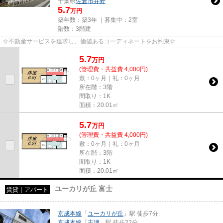
千葉県
佐倉市
井野
5.7
万円
築年数：築3年 ｜募集中：
2室
階数：3階建
☆不動産サービスを追求し、価値あるコーディネートをお約束☆
5.7
万
円
(管理費・共益費 4,000円)
敷：0ヶ月｜礼：0ヶ月
所在階：3階
間取り：1K
面積：20.01㎡
5.7
万
円
(管理費・共益費 4,000円)
敷：0ヶ月｜礼：0ヶ月
所在階：3階
間取り：1K
面積：20.01㎡
ユーカリが丘 富士
賃貸｜アパート
京成本線
「
ユーカリが丘
」駅 徒歩7分
京成本線
「
志津
」駅 徒歩22分