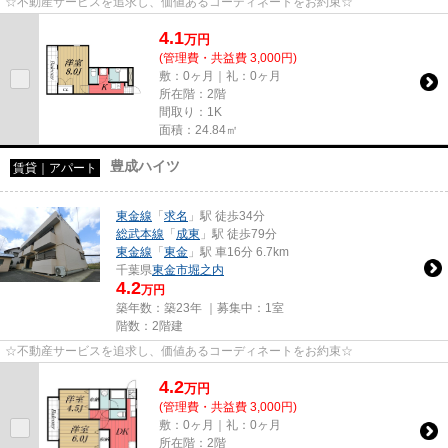
☆不動産サービスを追求し、価値あるコーディネートをお約束☆
4.1
万
円
(管理費・共益費 3,000円)
敷：0ヶ月｜礼：0ヶ月
所在階：2階
間取り：1K
面積：24.84㎡
豊成ハイツ
賃貸｜アパート
東金線
「
求名
」駅 徒歩34分
総武本線
「
成東
」駅 徒歩79分
東金線
「
東金
」駅 車16分 6.7km
千葉県
東金市
堀之内
4.2
万円
築年数：築23年 ｜募集中：
1室
階数：2階建
☆不動産サービスを追求し、価値あるコーディネートをお約束☆
4.2
万
円
(管理費・共益費 3,000円)
敷：0ヶ月｜礼：0ヶ月
所在階：2階