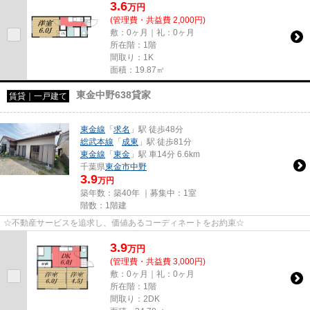
3.6
万
円
(管理費・共益費 2,000円)
敷：0ヶ月｜礼：0ヶ月
所在階：1階
間取り：1K
面積：19.87㎡
東金中野638貸家
賃貸｜一戸建て
東金線
「
求名
」駅 徒歩48分
総武本線
「
成東
」駅 徒歩81分
東金線
「
東金
」駅 車14分 6.6km
千葉県
東金市
中野
3.9
万円
築年数：築40年 ｜募集中：
1室
階数：1階建
☆不動産サービスを追求し、価値あるコーディネートをお約束☆
3.9
万
円
(管理費・共益費 3,000円)
敷：0ヶ月｜礼：0ヶ月
所在階：1階
間取り：2DK