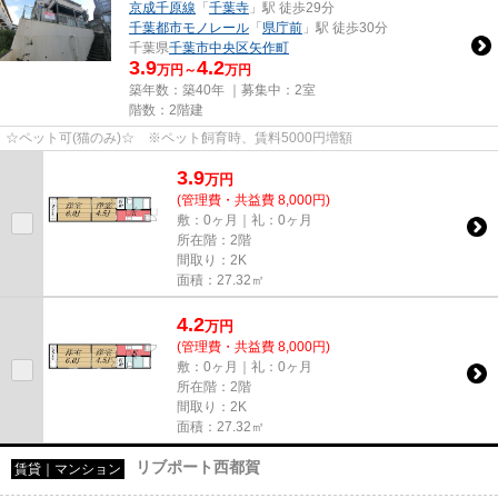
京成千原線
「
千葉寺
」駅 徒歩29分
千葉都市モノレール
「
県庁前
」駅 徒歩30分
千葉県
千葉市中央区
矢作町
3.9
4.2
万円～
万円
築年数：築40年 ｜募集中：
2室
階数：2階建
☆ペット可(猫のみ)☆ ※ペット飼育時、賃料5000円増額
3.9
万
円
(管理費・共益費 8,000円)
敷：0ヶ月｜礼：0ヶ月
所在階：2階
間取り：2K
面積：27.32㎡
4.2
万
円
(管理費・共益費 8,000円)
敷：0ヶ月｜礼：0ヶ月
所在階：2階
間取り：2K
面積：27.32㎡
リブポート西都賀
賃貸｜マンション