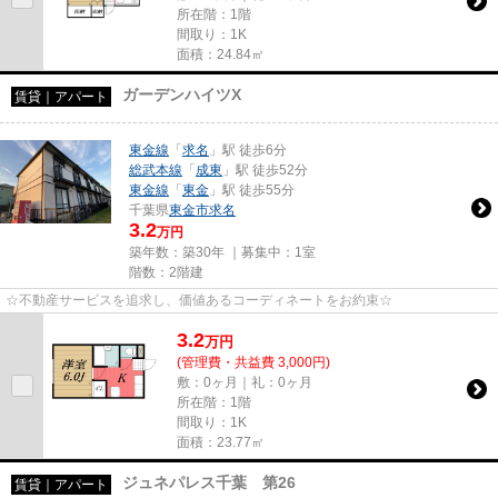
所在階：1階
間取り：1K
面積：24.84㎡
ガーデンハイツX
賃貸｜アパート
東金線
「
求名
」駅 徒歩6分
総武本線
「
成東
」駅 徒歩52分
東金線
「
東金
」駅 徒歩55分
千葉県
東金市
求名
3.2
万円
築年数：築30年 ｜募集中：
1室
階数：2階建
☆不動産サービスを追求し、価値あるコーディネートをお約束☆
3.2
万
円
(管理費・共益費 3,000円)
敷：0ヶ月｜礼：0ヶ月
所在階：1階
間取り：1K
面積：23.77㎡
ジュネパレス千葉 第26
賃貸｜アパート