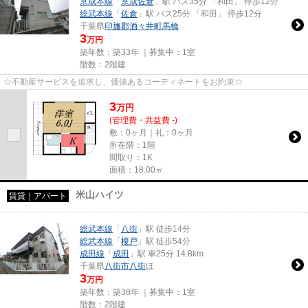
京成本線
「
京成佐倉
」駅 バス35分 「和田」 停歩12分
総武本線
「
佐倉
」駅 バス25分 「和田」 停歩12分
千葉県
印旛郡酒々井町
馬橋
3
万円
築年数：築33年 ｜募集中：
1室
階数：2階建
☆不動産サービスを追求し、価値あるコーディネートをお約束☆
3
万
円
(管理費・共益費 -)
敷：0ヶ月｜礼：0ヶ月
所在階：1階
間取り：1K
面積：18.00㎡
米山ハイツ
賃貸｜アパート
総武本線
「
八街
」駅 徒歩14分
総武本線
「
榎戸
」駅 徒歩54分
成田線
「
成田
」駅 車25分 14.8km
千葉県
八街市
八街
ほ
3
万円
築年数：築38年 ｜募集中：
1室
階数：2階建