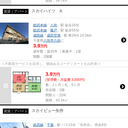
面積：34.78㎡
スカイハイツ A
賃貸｜アパート
総武本線
「
八街
」駅 徒歩16分
総武本線
「
榎戸
」駅 徒歩55分
成田線
「
成田空港
」駅 車29分 16.5km
千葉県
八街市
八街
に
3.9
万円
築年数：築35年 ｜募集中：
1室
階数：2階建
☆不動産サービスを追求し、価値あるコーディネートをお約束☆
3.9
万
円
(管理費・共益費 3,000円)
敷：1ヶ月｜礼：0ヶ月
所在階：1階
間取り：2DK
面積：43.34㎡
スカイビュー矢作
賃貸｜アパート
総武線
「
千葉
」駅 バス15分 「矢作台」 停歩4分