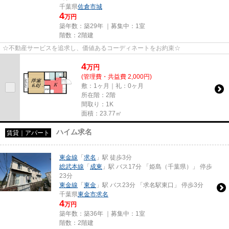
千葉県
佐倉市
城
4
万円
築年数：築29年 ｜募集中：
1室
階数：2階建
☆不動産サービスを追求し、価値あるコーディネートをお約束☆
4
万
円
(管理費・共益費 2,000円)
敷：1ヶ月｜礼：0ヶ月
所在階：2階
間取り：1K
面積：23.77㎡
ハイム求名
賃貸｜アパート
東金線
「
求名
」駅 徒歩3分
総武本線
「
成東
」駅 バス17分 「姫島（千葉県）」 停歩
23分
東金線
「
東金
」駅 バス23分 「求名駅東口」 停歩3分
千葉県
東金市
求名
4
万円
築年数：築36年 ｜募集中：
1室
階数：2階建