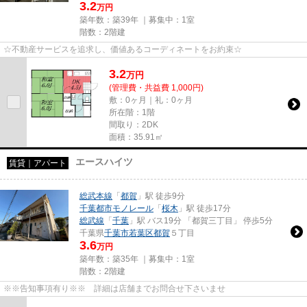
3.2
万円
築年数：築39年 ｜募集中：
1室
階数：2階建
☆不動産サービスを追求し、価値あるコーディネートをお約束☆
3.2
万
円
(管理費・共益費 1,000円)
敷：0ヶ月｜礼：0ヶ月
所在階：1階
間取り：2DK
面積：35.91㎡
エースハイツ
賃貸｜アパート
総武本線
「
都賀
」駅 徒歩9分
千葉都市モノレール
「
桜木
」駅 徒歩17分
総武線
「
千葉
」駅 バス19分 「都賀三丁目」 停歩5分
千葉県
千葉市若葉区
都賀
５丁目
3.6
万円
築年数：築35年 ｜募集中：
1室
階数：2階建
※※告知事項有り※※ 詳細は店舗までお問合せ下さいませ