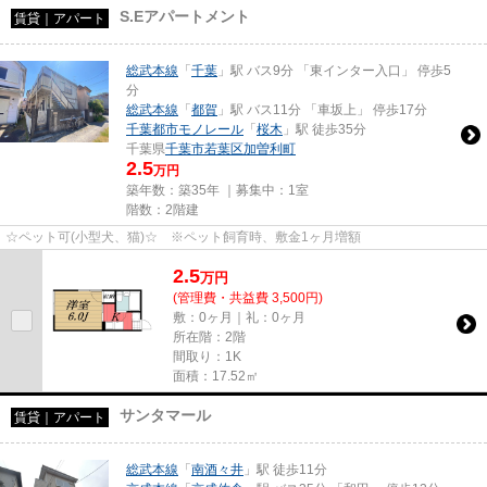
S.Eアパートメント
賃貸｜アパート
総武本線
「
千葉
」駅 バス9分 「東インター入口」 停歩5
分
総武本線
「
都賀
」駅 バス11分 「車坂上」 停歩17分
千葉都市モノレール
「
桜木
」駅 徒歩35分
千葉県
千葉市若葉区
加曽利町
2.5
万円
築年数：築35年 ｜募集中：
1室
階数：2階建
☆ペット可(小型犬、猫)☆ ※ペット飼育時、敷金1ヶ月増額
2.5
万
円
(管理費・共益費 3,500円)
敷：0ヶ月｜礼：0ヶ月
所在階：2階
間取り：1K
面積：17.52㎡
サンタマール
賃貸｜アパート
総武本線
「
南酒々井
」駅 徒歩11分