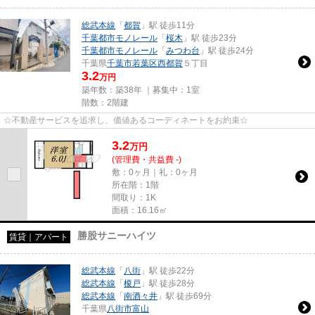
総武本線
「
都賀
」駅 徒歩11分
千葉都市モノレール
「
桜木
」駅 徒歩23分
千葉都市モノレール
「
みつわ台
」駅 徒歩24分
千葉県
千葉市若葉区
西都賀
５丁目
3.2
万円
築年数：築38年 ｜募集中：
1室
階数：2階建
☆不動産サービスを追求し、価値あるコーディネートをお約束☆
3.2
万
円
(管理費・共益費 -)
敷：0ヶ月｜礼：0ヶ月
所在階：1階
間取り：1K
面積：16.16㎡
勝股サニーハイツ
賃貸｜アパート
総武本線
「
八街
」駅 徒歩22分
総武本線
「
榎戸
」駅 徒歩28分
総武本線
「
南酒々井
」駅 徒歩69分
千葉県
八街市
富山