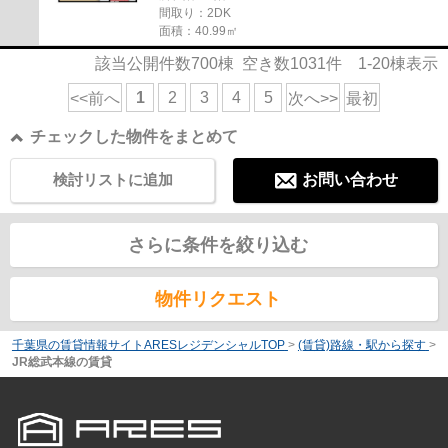
間取り：2DK
面積：40.99㎡
該当公開件数
700
棟 空き数
1031
件
1-20
棟表示
1
2
3
4
5
<<前へ
次へ>>
最初
チェックした物件をまとめて
検討リストに追加
お問い合わせ
さらに条件を絞り込む
物件リクエスト
千葉県の賃貸情報サイトARESレジデンシャルTOP
>
(賃貸)路線・駅から探す
>
JR総武本線の賃貸