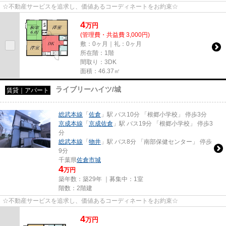
☆不動産サービスを追求し、価値あるコーディネートをお約束☆
4
万
円
(管理費・共益費 3,000円)
敷：0ヶ月｜礼：0ヶ月
所在階：1階
間取り：3DK
面積：46.37㎡
ライブリーハイツ/城
賃貸｜アパート
総武本線
「
佐倉
」駅 バス10分 「根郷小学校」 停歩3分
京成本線
「
京成佐倉
」駅 バス19分 「根郷小学校」 停歩3
分
総武本線
「
物井
」駅 バス8分 「南部保健センター」 停歩
9分
千葉県
佐倉市
城
4
万円
築年数：築29年 ｜募集中：
1室
階数：2階建
☆不動産サービスを追求し、価値あるコーディネートをお約束☆
4
万
円