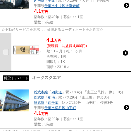
内房線
「
千葉
」駅 バス25分 「大巌寺」 停歩3分
千葉県
千葉市中央区
大巌寺町
4.1
万円
築年数：築40年 ｜募集中：
1室
階数：2階建
☆不動産サービスを追求し、価値あるコーディネートをお約束☆
4.1
万
円
(管理費・共益費 4,000円)
敷：1ヶ月｜礼：1ヶ月
所在階：1階
間取り：1K
面積：23.18㎡
オークスクエア
賃貸｜アパート
総武本線
「
四街道
」駅 バス4分 「山王公民館」 停歩10分
総武線
「
稲毛
」駅 バス29分 「山王町」 停歩3分
総武線
「
西千葉
」駅 バス25分 「山王町」 停歩3分
千葉県
千葉市稲毛区
山王町
4.1
万円
築年数：築29年 ｜募集中：
1室
階数：3階建