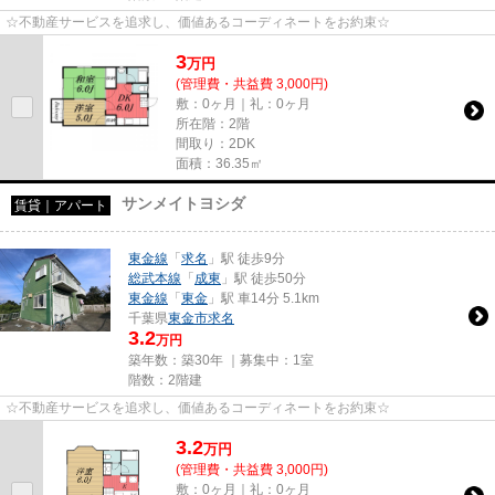
☆不動産サービスを追求し、価値あるコーディネートをお約束☆
3
万
円
(管理費・共益費 3,000円)
敷：0ヶ月｜礼：0ヶ月
所在階：2階
間取り：2DK
面積：36.35㎡
サンメイトヨシダ
賃貸｜アパート
東金線
「
求名
」駅 徒歩9分
総武本線
「
成東
」駅 徒歩50分
東金線
「
東金
」駅 車14分 5.1km
千葉県
東金市
求名
3.2
万円
築年数：築30年 ｜募集中：
1室
階数：2階建
☆不動産サービスを追求し、価値あるコーディネートをお約束☆
3.2
万
円
(管理費・共益費 3,000円)
敷：0ヶ月｜礼：0ヶ月