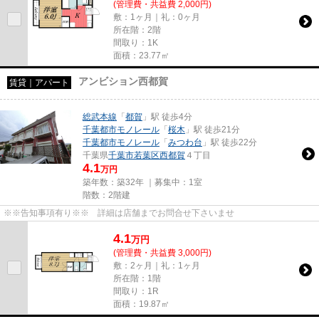
(管理費・共益費 2,000円)
敷：1ヶ月｜礼：0ヶ月
所在階：2階
間取り：1K
面積：23.77㎡
アンビション西都賀
賃貸｜アパート
総武本線
「
都賀
」駅 徒歩4分
千葉都市モノレール
「
桜木
」駅 徒歩21分
千葉都市モノレール
「
みつわ台
」駅 徒歩22分
千葉県
千葉市若葉区
西都賀
４丁目
4.1
万円
築年数：築32年 ｜募集中：
1室
階数：2階建
※※告知事項有り※※ 詳細は店舗までお問合せ下さいませ
4.1
万
円
(管理費・共益費 3,000円)
敷：2ヶ月｜礼：1ヶ月
所在階：1階
間取り：1R
面積：19.87㎡