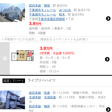
総武本線
「
都賀
」駅 徒歩3分
千葉都市モノレール
「
みつわ台
」駅 徒歩17分
千葉都市モノレール
「
桜木
」駅 徒歩19分
千葉県
千葉市若葉区
西都賀
３丁目
3.9
万円
築年数：築36年 ｜募集中：
1室
階数：4階建
☆不動産サービスを追求し、価値あるコーディネートをお約束☆
3.9
万
円
(管理費・共益費 3,000円)
敷：0ヶ月｜礼：0ヶ月
所在階：2階
間取り：1R
面積：23.12㎡
ライブリーハイツ
賃貸｜アパート
総武本線
「
佐倉
」駅 バス10分 「根郷小学校」 停歩3分
京成本線
「
京成佐倉
」駅 バス19分 「根郷小学校」 停歩3
分
総武本線
「
物井
」駅 バス8分 「南部保健センター」 停歩
9分