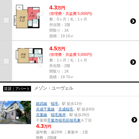
4.3
万
円
(管理費・共益費 5,000円)
敷：0ヶ月｜礼：1ヶ月
所在階：1階
間取り：1K
面積：19.10㎡
4.5
万
円
(管理費・共益費 5,000円)
敷：1ヶ月｜礼：1ヶ月
所在階：2階
間取り：1K
面積：19.70㎡
メゾン・ユーヴェル
賃貸｜アパート
総武線
「
稲毛
」駅 徒歩13分
京成千葉線
「
京成稲毛
」駅 徒歩9分
京葉線
「
稲毛海岸
」駅 徒歩28分
千葉県
千葉市稲毛区
稲毛東
６丁目
4.3
万円
築年数：築29年 ｜募集中：
1室
階数：2階建