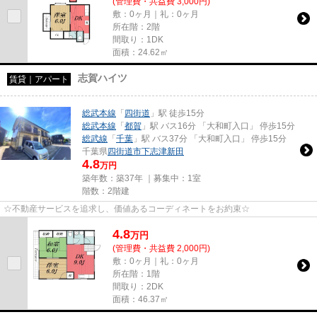
(管理費・共益費 3,000円)
敷：0ヶ月｜礼：0ヶ月
所在階：2階
間取り：1DK
面積：24.62㎡
志賀ハイツ
賃貸｜アパート
総武本線
「
四街道
」駅 徒歩15分
総武本線
「
都賀
」駅 バス16分 「大和町入口」 停歩15分
総武線
「
千葉
」駅 バス37分 「大和町入口」 停歩15分
千葉県
四街道市
下志津新田
4.8
万円
築年数：築37年 ｜募集中：
1室
階数：2階建
☆不動産サービスを追求し、価値あるコーディネートをお約束☆
4.8
万
円
(管理費・共益費 2,000円)
敷：0ヶ月｜礼：0ヶ月
所在階：1階
間取り：2DK
面積：46.37㎡