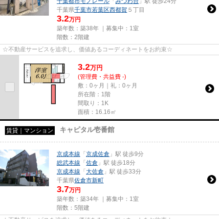
千葉都市モノレール
「
みつわ台
」駅 徒歩24分
千葉県
千葉市若葉区
西都賀
５丁目
3.2
万円
築年数：築38年 ｜募集中：
1室
階数：2階建
☆不動産サービスを追求し、価値あるコーディネートをお約束☆
3.2
万
円
(管理費・共益費 -)
敷：0ヶ月｜礼：0ヶ月
所在階：1階
間取り：1K
面積：16.16㎡
キャピタル壱番館
賃貸｜マンション
京成本線
「
京成佐倉
」駅 徒歩9分
総武本線
「
佐倉
」駅 徒歩18分
京成本線
「
大佐倉
」駅 徒歩33分
千葉県
佐倉市
新町
3.7
万円
築年数：築34年 ｜募集中：
1室
階数：5階建