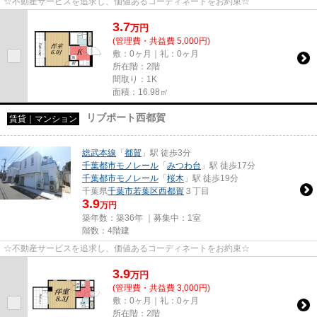
☆不動産サービスを追求し、価値あるコーディネートをお約束☆
3.7
万
円
(管理費・共益費 5,000円)
敷：0ヶ月｜礼：0ヶ月
所在階：2階
間取り：1K
面積：16.98㎡
リブポート西都賀
賃貸｜マンション
総武本線
「
都賀
」駅 徒歩3分
千葉都市モノレール
「
みつわ台
」駅 徒歩17分
千葉都市モノレール
「
桜木
」駅 徒歩19分
千葉県
千葉市若葉区
西都賀
３丁目
3.9
万円
築年数：築36年 ｜募集中：
1室
階数：4階建
☆不動産サービスを追求し、価値あるコーディネートをお約束☆
3.9
万
円
(管理費・共益費 3,000円)
敷：0ヶ月｜礼：0ヶ月
所在階：2階