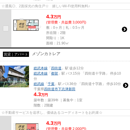
☆通風◎、2面採光の角住戸☆ 嬉しいWi-Fi使用料無料♪
4.3
万
円
(管理費・共益費 3,000円)
敷：0ヶ月｜礼：0.5ヶ月
所在階：2階
間取り：1K
面積：21.90㎡
メゾンカトレア
賃貸｜アパート
総武本線
「
四街道
」駅 徒歩12分
総武本線
「
都賀
」駅 バス15分 「四街道十字路」 停歩10
分
総武線
「
千葉
」駅 バス36分 「四街道十字路」 停歩10分
千葉県
四街道市
下志津新田
4.3
万円
築年数：築39年 ｜募集中：
1室
階数：2階建
☆不動産サービスを追求し、価値あるコーディネートをお約束☆
4.3
万
円
(管理費・共益費 2,000円)