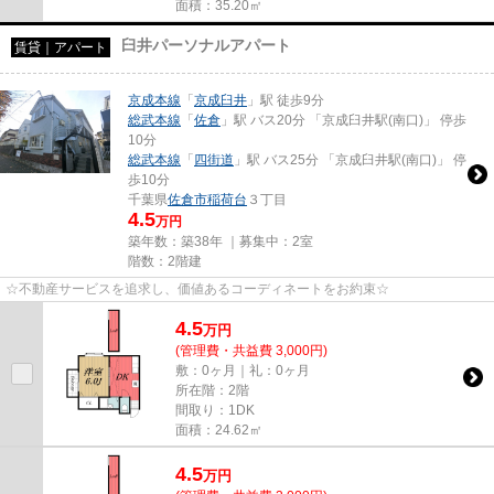
面積：35.20㎡
臼井パーソナルアパート
賃貸｜アパート
京成本線
「
京成臼井
」駅 徒歩9分
総武本線
「
佐倉
」駅 バス20分 「京成臼井駅(南口)」 停歩
10分
総武本線
「
四街道
」駅 バス25分 「京成臼井駅(南口)」 停
歩10分
千葉県
佐倉市
稲荷台
３丁目
4.5
万円
築年数：築38年 ｜募集中：
2室
階数：2階建
☆不動産サービスを追求し、価値あるコーディネートをお約束☆
4.5
万
円
(管理費・共益費 3,000円)
敷：0ヶ月｜礼：0ヶ月
所在階：2階
間取り：1DK
面積：24.62㎡
4.5
万
円