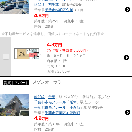
総武線
「
西千葉
」駅 徒歩28分
千葉県
千葉市稲毛区
穴川
３丁目
4.8
万円
築年数：築25年 ｜募集中：
1室
階数：2階建
☆不動産サービスを追求し、価値あるコーディネートをお約束☆
4.8
万
円
(管理費・共益費 3,000円)
敷：0ヶ月｜礼：0.5ヶ月
所在階：1階
間取り：1K
面積：26.50㎡
メゾンオーウラ
賃貸｜アパート
総武線
「
千葉
」駅 バス20分 「番場前」 停歩8分
千葉都市モノレール
「
桜木
」駅 徒歩30分
千葉都市モノレール
「
小倉台
」駅 徒歩35分
千葉県
千葉市若葉区
加曽利町
4.9
万円
築年数：築31年 ｜募集中：
1室
階数：2階建