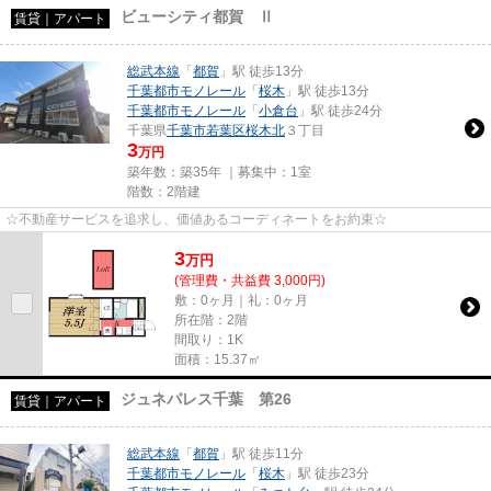
ビューシティ都賀 Ⅱ
賃貸｜アパート
総武本線
「
都賀
」駅 徒歩13分
千葉都市モノレール
「
桜木
」駅 徒歩13分
千葉都市モノレール
「
小倉台
」駅 徒歩24分
千葉県
千葉市若葉区
桜木北
３丁目
3
万円
築年数：築35年 ｜募集中：
1室
階数：2階建
☆不動産サービスを追求し、価値あるコーディネートをお約束☆
3
万
円
(管理費・共益費 3,000円)
敷：0ヶ月｜礼：0ヶ月
所在階：2階
間取り：1K
面積：15.37㎡
ジュネパレス千葉 第26
賃貸｜アパート
総武本線
「
都賀
」駅 徒歩11分
千葉都市モノレール
「
桜木
」駅 徒歩23分