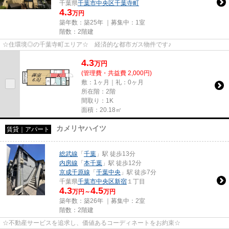
千葉県
千葉市中央区
千葉寺町
4.3
万円
築年数：築25年 ｜募集中：
1室
階数：2階建
☆住環境◎の千葉寺町エリア☆ 経済的な都市ガス物件です♪
4.3
万
円
(管理費・共益費 2,000円)
敷：1ヶ月｜礼：0ヶ月
所在階：2階
間取り：1K
面積：20.18㎡
カメリヤハイツ
賃貸｜アパート
総武線
「
千葉
」駅 徒歩13分
内房線
「
本千葉
」駅 徒歩12分
京成千原線
「
千葉中央
」駅 徒歩7分
千葉県
千葉市中央区
新宿
１丁目
4.3
4.5
万円～
万円
築年数：築26年 ｜募集中：
2室
階数：2階建
☆不動産サービスを追求し、価値あるコーディネートをお約束☆