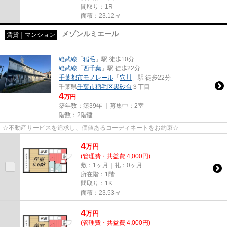
間取り：1R
面積：23.12㎡
メゾンルミエール
賃貸｜マンション
総武線
「
稲毛
」駅 徒歩10分
総武線
「
西千葉
」駅 徒歩22分
千葉都市モノレール
「
穴川
」駅 徒歩22分
千葉県
千葉市稲毛区
黒砂台
３丁目
4
万円
築年数：築39年 ｜募集中：
2室
階数：2階建
☆不動産サービスを追求し、価値あるコーディネートをお約束☆
4
万
円
(管理費・共益費 4,000円)
敷：1ヶ月｜礼：0ヶ月
所在階：1階
間取り：1K
面積：23.53㎡
4
万
円
(管理費・共益費 4,000円)