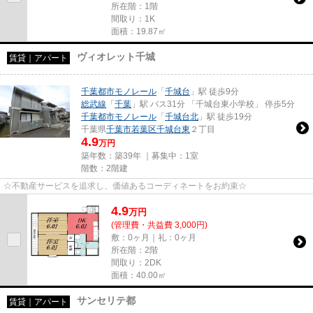
所在階：1階
間取り：1K
面積：19.87㎡
ヴィオレット千城
賃貸｜アパート
千葉都市モノレール
「
千城台
」駅 徒歩9分
総武線
「
千葉
」駅 バス31分 「千城台東小学校」 停歩5分
千葉都市モノレール
「
千城台北
」駅 徒歩19分
千葉県
千葉市若葉区
千城台東
２丁目
4.9
万円
築年数：築39年 ｜募集中：
1室
階数：2階建
☆不動産サービスを追求し、価値あるコーディネートをお約束☆
4.9
万
円
(管理費・共益費 3,000円)
敷：0ヶ月｜礼：0ヶ月
所在階：2階
間取り：2DK
面積：40.00㎡
サンセリテ都
賃貸｜アパート