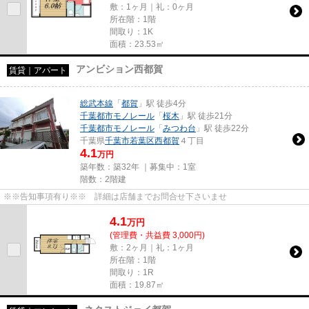
敷：1ヶ月｜礼：0ヶ月
所在階：1階
間取り：1K
面積：23.53㎡
アンビション西都賀
賃貸｜アパート
総武本線
「
都賀
」駅 徒歩4分
千葉都市モノレール
「
桜木
」駅 徒歩21分
千葉都市モノレール
「
みつわ台
」駅 徒歩22分
千葉県
千葉市若葉区
西都賀
４丁目
4.1
万円
築年数：築32年 ｜募集中：
1室
階数：2階建
※※告知事項有り※※ 詳細は店舗までお問合せ下さいませ
4.1
万
円
(管理費・共益費 3,000円)
敷：2ヶ月｜礼：1ヶ月
所在階：1階
間取り：1R
面積：19.87㎡