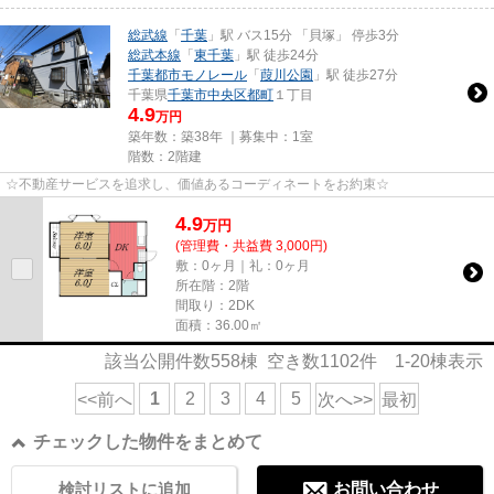
総武線
「
千葉
」駅 バス15分 「貝塚」 停歩3分
総武本線
「
東千葉
」駅 徒歩24分
千葉都市モノレール
「
葭川公園
」駅 徒歩27分
千葉県
千葉市中央区
都町
１丁目
4.9
万円
築年数：築38年 ｜募集中：
1室
階数：2階建
☆不動産サービスを追求し、価値あるコーディネートをお約束☆
4.9
万
円
(管理費・共益費 3,000円)
敷：0ヶ月｜礼：0ヶ月
所在階：2階
間取り：2DK
面積：36.00㎡
該当公開件数
558
棟 空き数
1102
件
1-20
棟表示
1
2
3
4
5
<<前へ
次へ>>
最初
チェックした物件をまとめて
検討リストに追加
お問い合わせ