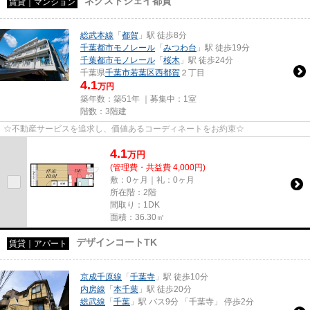
ネクストジェイ都賀
賃貸｜マンション
総武本線
「
都賀
」駅 徒歩8分
千葉都市モノレール
「
みつわ台
」駅 徒歩19分
千葉都市モノレール
「
桜木
」駅 徒歩24分
千葉県
千葉市若葉区
西都賀
２丁目
4.1
万円
築年数：築51年 ｜募集中：
1室
階数：3階建
☆不動産サービスを追求し、価値あるコーディネートをお約束☆
4.1
万
円
(管理費・共益費 4,000円)
敷：0ヶ月｜礼：0ヶ月
所在階：2階
間取り：1DK
面積：36.30㎡
デザインコートTK
賃貸｜アパート
京成千原線
「
千葉寺
」駅 徒歩10分
内房線
「
本千葉
」駅 徒歩20分
総武線
「
千葉
」駅 バス9分 「千葉寺」 停歩2分