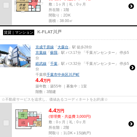
敷：1ヶ月｜礼：0ヶ月
所在階：1階
間取り：2DK
面積：38.00㎡
K-FLAT川戸
賃貸｜マンション
京成千原線
「
大森台
」駅 徒歩28分
京葉線
「
蘇我
」駅 バス17分 「千葉ガンセンター」 停歩5
分
総武線
「
千葉
」駅 バス32分 「千葉ガンセンター」 停歩5
分
千葉県
千葉市中央区
川戸町
4.4
万円
築年数：築55年 ｜募集中：
1室
階数：3階建
☆不動産サービスを追求し、価値あるコーディネートをお約束☆
4.4
万
円
(管理費・共益費 3,000円)
敷：0ヶ月｜礼：0ヶ月
所在階：2階
間取り：1LDK＋1S(納戸)