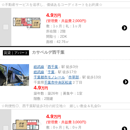
☆不動産サービスを追求し、価値あるコーディネートをお約束☆
4.9
万
円
(管理費・共益費 2,000円)
敷：1ヶ月｜礼：1ヶ月
所在階：2階
間取り：2DK
面積：42.76㎡
カサベルデ西千葉
賃貸｜アパート
総武線
「
西千葉
」駅 徒歩3分
総武線
「
千葉
」駅 徒歩17分
千葉都市モノレール
「
作草部
」駅 徒歩13分
千葉県
千葉市中央区
松波
２丁目
4.9
万円
築年数：築26年 ｜募集中：
1室
階数：2階建
☆利便性◎、西千葉駅徒歩3分の好立地☆ 嬉しい敷金＆礼金0♪
4.9
万
円
(管理費・共益費 3,000円)
敷：0ヶ月｜礼：0ヶ月