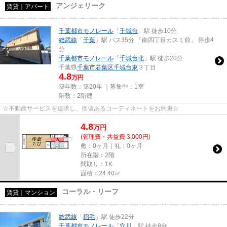
アンジェリーク
賃貸｜アパート
千葉都市モノレール
「
千城台
」駅 徒歩10分
総武線
「
千葉
」駅 バス35分 「南四丁目カスミ前」 停歩4
分
千葉都市モノレール
「
千城台北
」駅 徒歩20分
千葉県
千葉市若葉区
千城台東
３丁目
4.8
万円
築年数：築20年 ｜募集中：
1室
階数：2階建
☆不動産サービスを追求し、価値あるコーディネートをお約束☆
4.8
万
円
(管理費・共益費 3,000円)
敷：0ヶ月｜礼：0ヶ月
所在階：2階
間取り：1K
面積：24.40㎡
コーラル・リーフ
賃貸｜マンション
総武線
「
稲毛
」駅 徒歩22分
千葉都市モノレール
「
穴川
」駅 徒歩8分