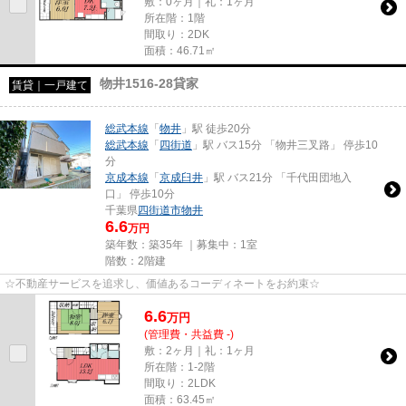
敷：0ヶ月｜礼：1ヶ月
所在階：1階
間取り：2DK
面積：46.71㎡
物井1516-28貸家
賃貸｜一戸建て
総武本線
「
物井
」駅 徒歩20分
総武本線
「
四街道
」駅 バス15分 「物井三叉路」 停歩10
分
京成本線
「
京成臼井
」駅 バス21分 「千代田団地入
口」 停歩10分
千葉県
四街道市
物井
6.6
万円
築年数：築35年 ｜募集中：
1室
階数：2階建
☆不動産サービスを追求し、価値あるコーディネートをお約束☆
6.6
万
円
(管理費・共益費 -)
敷：2ヶ月｜礼：1ヶ月
所在階：1-2階
間取り：2LDK
面積：63.45㎡