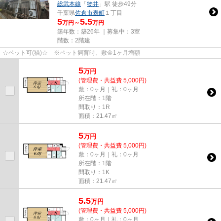
総武本線
「
物井
」駅 徒歩49分
千葉県
佐倉市
表町
１丁目
5
5.5
万円～
万円
築年数：築26年 ｜募集中：
3室
階数：2階建
☆ペット可(猫)☆ ※ペット飼育時、敷金1ヶ月増額
5
万
円
(管理費・共益費 5,000円)
敷：0ヶ月｜礼：0ヶ月
所在階：1階
間取り：1R
面積：21.47㎡
5
万
円
(管理費・共益費 5,000円)
敷：0ヶ月｜礼：0ヶ月
所在階：1階
間取り：1K
面積：21.47㎡
5.5
万
円
(管理費・共益費 5,000円)
敷：0ヶ月｜礼：0ヶ月