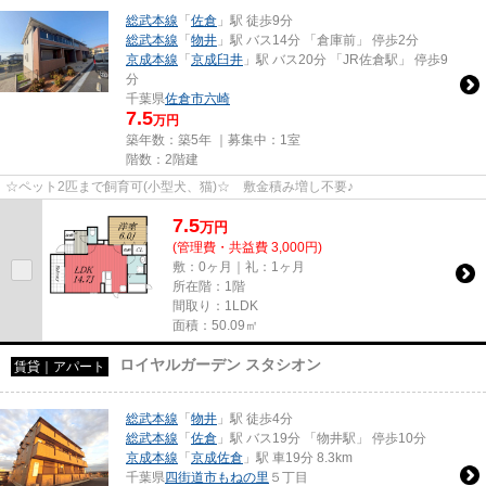
総武本線
「
佐倉
」駅 徒歩9分
総武本線
「
物井
」駅 バス14分 「倉庫前」 停歩2分
京成本線
「
京成臼井
」駅 バス20分 「JR佐倉駅」 停歩9
分
千葉県
佐倉市
六崎
7.5
万円
築年数：築5年 ｜募集中：
1室
階数：2階建
☆ペット2匹まで飼育可(小型犬、猫)☆ 敷金積み増し不要♪
7.5
万
円
(管理費・共益費 3,000円)
敷：0ヶ月｜礼：1ヶ月
所在階：1階
間取り：1LDK
面積：50.09㎡
ロイヤルガーデン スタシオン
賃貸｜アパート
総武本線
「
物井
」駅 徒歩4分
総武本線
「
佐倉
」駅 バス19分 「物井駅」 停歩10分
京成本線
「
京成佐倉
」駅 車19分 8.3km
千葉県
四街道市
もねの里
５丁目