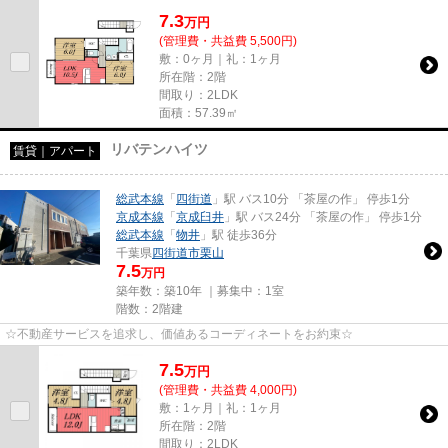
7.3
万
円
(管理費・共益費 5,500円)
敷：0ヶ月｜礼：1ヶ月
所在階：2階
間取り：2LDK
面積：57.39㎡
リバテンハイツ
賃貸｜アパート
総武本線
「
四街道
」駅 バス10分 「茶屋の作」 停歩1分
京成本線
「
京成臼井
」駅 バス24分 「茶屋の作」 停歩1分
総武本線
「
物井
」駅 徒歩36分
千葉県
四街道市
栗山
7.5
万円
築年数：築10年 ｜募集中：
1室
階数：2階建
☆不動産サービスを追求し、価値あるコーディネートをお約束☆
7.5
万
円
(管理費・共益費 4,000円)
敷：1ヶ月｜礼：1ヶ月
所在階：2階
間取り：2LDK