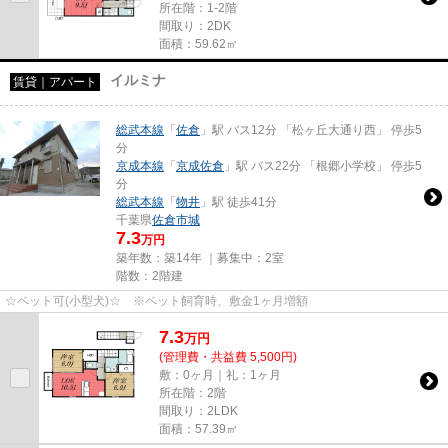
所在階：1-2階
間取り：2DK
面積：59.62㎡
イルミナ
賃貸｜アパート
総武本線
「
佐倉
」駅 バス12分 「松ヶ丘大通り西」 停歩5
分
京成本線
「
京成佐倉
」駅 バス22分 「根郷小学校」 停歩5
分
総武本線
「
物井
」駅 徒歩41分
千葉県
佐倉市
城
7.3
万円
築年数：築14年 ｜募集中：
2室
階数：2階建
☆ペット可(小型犬)☆ ※ペット飼育時、敷金1ヶ月増額
7.3
万
円
(管理費・共益費 5,500円)
敷：0ヶ月｜礼：1ヶ月
所在階：2階
間取り：2LDK
面積：57.39㎡