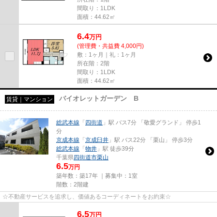
間取り：1LDK
面積：44.62㎡
6.4
万
円
(管理費・共益費 4,000円)
敷：1ヶ月｜礼：1ヶ月
所在階：2階
間取り：1LDK
面積：44.62㎡
バイオレットガーデン B
賃貸｜マンション
総武本線
「
四街道
」駅 バス7分 「敬愛グランド」 停歩1
分
京成本線
「
京成臼井
」駅 バス22分 「栗山」 停歩3分
総武本線
「
物井
」駅 徒歩39分
千葉県
四街道市
栗山
6.5
万円
築年数：築17年 ｜募集中：
1室
階数：2階建
☆不動産サービスを追求し、価値あるコーディネートをお約束☆
6.5
万
円