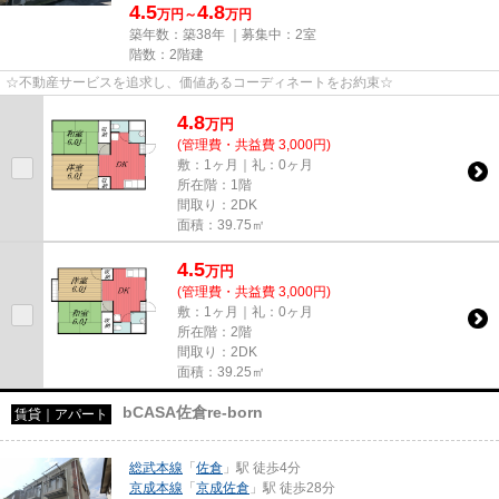
4.5
4.8
万円～
万円
築年数：築38年 ｜募集中：
2室
階数：2階建
☆不動産サービスを追求し、価値あるコーディネートをお約束☆
4.8
万
円
(管理費・共益費 3,000円)
敷：1ヶ月｜礼：0ヶ月
所在階：1階
間取り：2DK
面積：39.75㎡
4.5
万
円
(管理費・共益費 3,000円)
敷：1ヶ月｜礼：0ヶ月
所在階：2階
間取り：2DK
面積：39.25㎡
bCASA佐倉re-born
賃貸｜アパート
総武本線
「
佐倉
」駅 徒歩4分
京成本線
「
京成佐倉
」駅 徒歩28分