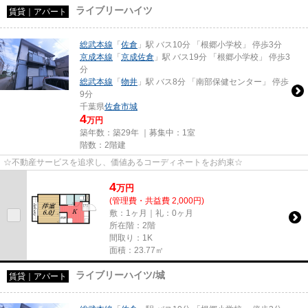
ライブリーハイツ
賃貸｜アパート
総武本線
「
佐倉
」駅 バス10分 「根郷小学校」 停歩3分
京成本線
「
京成佐倉
」駅 バス19分 「根郷小学校」 停歩3
分
総武本線
「
物井
」駅 バス8分 「南部保健センター」 停歩
9分
千葉県
佐倉市
城
4
万円
築年数：築29年 ｜募集中：
1室
階数：2階建
☆不動産サービスを追求し、価値あるコーディネートをお約束☆
4
万
円
(管理費・共益費 2,000円)
敷：1ヶ月｜礼：0ヶ月
所在階：2階
間取り：1K
面積：23.77㎡
ライブリーハイツ/城
賃貸｜アパート