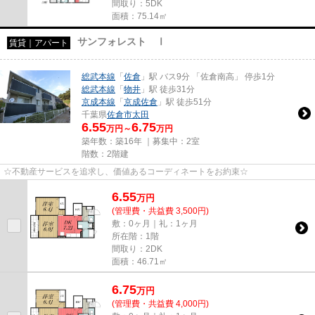
間取り：5DK
面積：75.14㎡
サンフォレスト Ⅰ
賃貸｜アパート
総武本線
「
佐倉
」駅 バス9分 「佐倉南高」 停歩1分
総武本線
「
物井
」駅 徒歩31分
京成本線
「
京成佐倉
」駅 徒歩51分
千葉県
佐倉市
太田
6.55
6.75
万円～
万円
築年数：築16年 ｜募集中：
2室
階数：2階建
☆不動産サービスを追求し、価値あるコーディネートをお約束☆
6.55
万
円
(管理費・共益費 3,500円)
敷：0ヶ月｜礼：1ヶ月
所在階：1階
間取り：2DK
面積：46.71㎡
6.75
万
円
(管理費・共益費 4,000円)