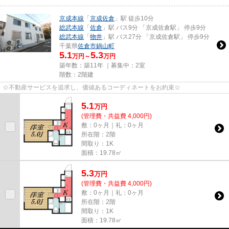
京成本線
「
京成佐倉
」駅 徒歩10分
総武本線
「
佐倉
」駅 バス9分 「京成佐倉駅」 停歩9分
総武本線
「
物井
」駅 バス27分 「京成佐倉駅」 停歩9分
千葉県
佐倉市
鍋山町
5.1
5.3
万円～
万円
築年数：築11年 ｜募集中：
2室
階数：2階建
☆不動産サービスを追求し、価値あるコーディネートをお約束☆
5.1
万
円
(管理費・共益費 4,000円)
敷：0ヶ月｜礼：0ヶ月
所在階：2階
間取り：1K
面積：19.78㎡
5.3
万
円
(管理費・共益費 4,000円)
敷：0ヶ月｜礼：0ヶ月
所在階：2階
間取り：1K
面積：19.78㎡