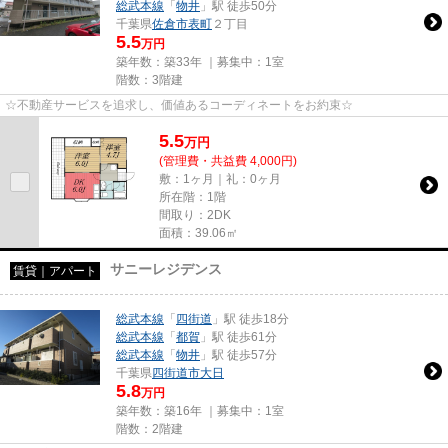
総武本線
「
物井
」駅 徒歩50分
千葉県
佐倉市
表町
２丁目
5.5
万円
築年数：築33年 ｜募集中：
1室
階数：3階建
☆不動産サービスを追求し、価値あるコーディネートをお約束☆
5.5
万
円
(管理費・共益費 4,000円)
敷：1ヶ月｜礼：0ヶ月
所在階：1階
間取り：2DK
面積：39.06㎡
サニーレジデンス
賃貸｜アパート
総武本線
「
四街道
」駅 徒歩18分
総武本線
「
都賀
」駅 徒歩61分
総武本線
「
物井
」駅 徒歩57分
千葉県
四街道市
大日
5.8
万円
築年数：築16年 ｜募集中：
1室
階数：2階建