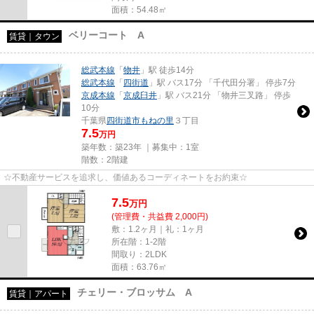
面積：54.48㎡
ベリーコート A
賃貸｜タウン
総武本線
「
物井
」駅 徒歩14分
総武本線
「
四街道
」駅 バス17分 「千代田分署」 停歩7分
京成本線
「
京成臼井
」駅 バス21分 「物井三叉路」 停歩
10分
千葉県
四街道市
もねの里
３丁目
7.5
万円
築年数：築23年 ｜募集中：
1室
階数：2階建
☆不動産サービスを追求し、価値あるコーディネートをお約束☆
7.5
万
円
(管理費・共益費 2,000円)
敷：1.2ヶ月｜礼：1ヶ月
所在階：1-2階
間取り：2LDK
面積：63.76㎡
チェリー・ブロッサム A
賃貸｜アパート