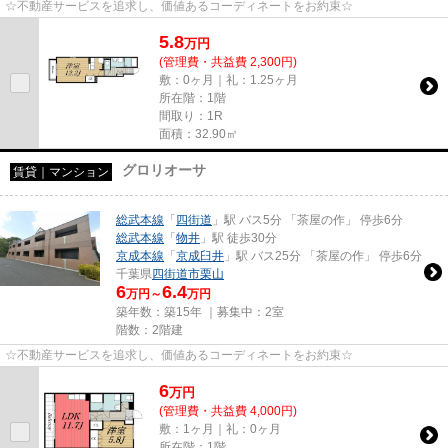
☆不動産サービスを追求し、価値あるコーディネートをお約束☆
5.8
万
円
(管理費・共益費 2,300円)
敷：0ヶ月｜礼：1.25ヶ月
所在階：1階
間取り：1R
面積：32.90㎡
グロリオーサ
賃貸｜マンション
総武本線
「
四街道
」駅 バス5分 「茶屋の作」 停歩6分
総武本線
「
物井
」駅 徒歩30分
京成本線
「
京成臼井
」駅 バス25分 「茶屋の作」 停歩6分
千葉県
四街道市
栗山
6
6.4
万円～
万円
築年数：築15年 ｜募集中：
2室
階数：2階建
☆不動産サービスを追求し、価値あるコーディネートをお約束☆
6
万
円
(管理費・共益費 4,000円)
敷：1ヶ月｜礼：0ヶ月
所在階：1階