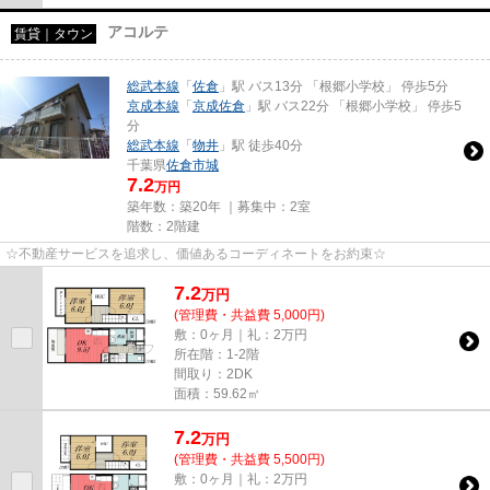
アコルテ
賃貸｜タウン
総武本線
「
佐倉
」駅 バス13分 「根郷小学校」 停歩5分
京成本線
「
京成佐倉
」駅 バス22分 「根郷小学校」 停歩5
分
総武本線
「
物井
」駅 徒歩40分
千葉県
佐倉市
城
7.2
万円
築年数：築20年 ｜募集中：
2室
階数：2階建
☆不動産サービスを追求し、価値あるコーディネートをお約束☆
7.2
万
円
(管理費・共益費 5,000円)
敷：0ヶ月｜礼：2万円
所在階：1-2階
間取り：2DK
面積：59.62㎡
7.2
万
円
(管理費・共益費 5,500円)
敷：0ヶ月｜礼：2万円