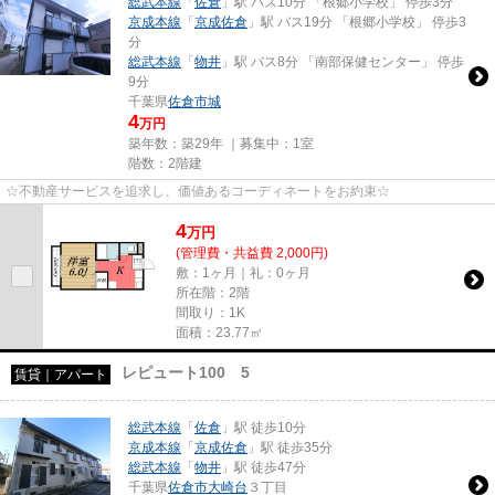
総武本線
「
佐倉
」駅 バス10分 「根郷小学校」 停歩3分
京成本線
「
京成佐倉
」駅 バス19分 「根郷小学校」 停歩3
分
総武本線
「
物井
」駅 バス8分 「南部保健センター」 停歩
9分
千葉県
佐倉市
城
4
万円
築年数：築29年 ｜募集中：
1室
階数：2階建
☆不動産サービスを追求し、価値あるコーディネートをお約束☆
4
万
円
(管理費・共益費 2,000円)
敷：1ヶ月｜礼：0ヶ月
所在階：2階
間取り：1K
面積：23.77㎡
レピュート100 5
賃貸｜アパート
総武本線
「
佐倉
」駅 徒歩10分
京成本線
「
京成佐倉
」駅 徒歩35分
総武本線
「
物井
」駅 徒歩47分
千葉県
佐倉市
大崎台
３丁目