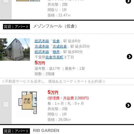
所在階：2階
間取り：1R
面積：21.47㎡
メゾンフルール（佐倉）
賃貸｜アパート
総武本線
「
佐倉
」駅 徒歩6分
京成本線
「
京成佐倉
」駅 徒歩20分
総武本線
「
物井
」駅 徒歩60分
千葉県
佐倉市
表町
３丁目
5
万円
築年数：築17年 ｜募集中：
1室
階数：2階建
☆不動産サービスを追求し、価値あるコーディネートをお約束☆
5
万
円
(管理費・共益費 2,000円)
敷：1ヶ月｜礼：0ヶ月
所在階：2階
間取り：1R
面積：26.08㎡
RIB GARDEN
賃貸｜アパート