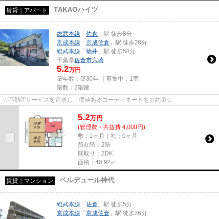
TAKAOハイツ
賃貸｜アパート
総武本線
「
佐倉
」駅 徒歩8分
京成本線
「
京成佐倉
」駅 徒歩28分
総武本線
「
物井
」駅 徒歩58分
千葉県
佐倉市
六崎
5.2
万円
築年数：築30年 ｜募集中：
1室
階数：2階建
☆不動産サービスを追求し、価値あるコーディネートをお約束☆
5.2
万
円
(管理費・共益費 4,000円)
敷：1ヶ月｜礼：0ヶ月
所在階：2階
間取り：2DK
面積：40.92㎡
ベルデュール神代
賃貸｜マンション
総武本線
「
佐倉
」駅 徒歩5分
京成本線
「
京成佐倉
」駅 徒歩26分