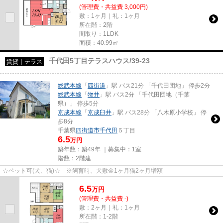
(管理費・共益費 3,000円)
敷：1ヶ月｜礼：1ヶ月
所在階：2階
間取り：1LDK
面積：40.99㎡
千代田5丁目テラスハウス/39-23
賃貸｜テラス
総武本線
「
四街道
」駅 バス21分 「千代田団地」 停歩2分
総武本線
「
物井
」駅 バス2分 「千代田団地（千葉
県）」 停歩5分
京成本線
「
京成臼井
」駅 バス28分 「八木原小学校」 停
歩8分
千葉県
四街道市
千代田
５丁目
6.5
万円
築年数：築49年 ｜募集中：
1室
階数：2階建
☆ペット可(犬、猫)☆ ※飼育時、犬敷金1ヶ月猫2ヶ月増額
6.5
万
円
(管理費・共益費 -)
敷：2ヶ月｜礼：1ヶ月
所在階：1-2階