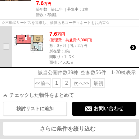
7.6
万円
築年数：築11年 ｜募集中：
1室
階数：3階建
☆不動産サービスを追求し、価値あるコーディネートをお約束☆
7.6
万
円
(管理費・共益費 6,000円)
敷：0ヶ月｜礼：2万円
所在階：1階
間取り：1LDK
面積：45.01㎡
該当公開件数
39
棟 空き数
56
件
1-20
棟表示
1
2
<<前へ
次へ>>
最初
チェックした物件をまとめて
検討リストに追加
お問い合わせ
さらに条件を絞り込む