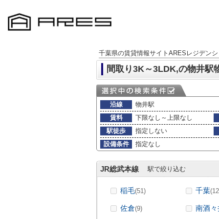
千葉県の賃貸情報サイトARESレジデンシ
間取り3K～3LDK,の物井駅
沿線
物井駅
賃料
下限なし～上限なし
駅徒歩
指定しない
設備条件
指定なし
JR総武本線
駅で絞り込む
稲毛
千葉
(51)
(12
佐倉
南酒々
(9)