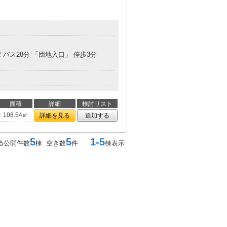
 バス28分 「団地入口」 停歩3分
面積
詳細
検討リスト
108.54㎡
詳細を見る
追加する
5
5
1-5
当公開件数
棟 空き数
件
棟表示