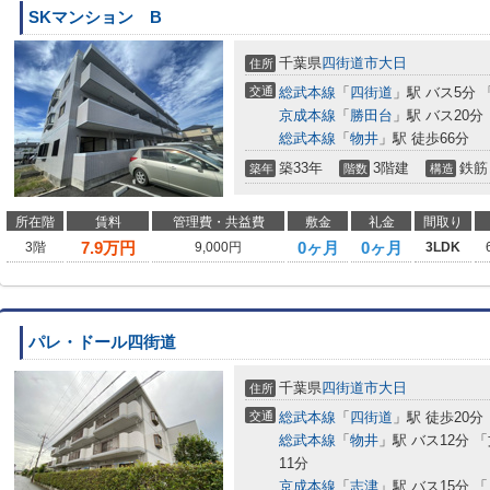
SKマンション B
千葉県
四街道市
大日
住所
交通
総武本線
「
四街道
」駅 バス5分 
京成本線
「
勝田台
」駅 バス20分
総武本線
「
物井
」駅 徒歩66分
築33年
3階建
鉄筋
築年
階数
構造
所在階
賃料
管理費・共益費
敷金
礼金
間取り
7.9
万円
0ヶ月
0ヶ月
3階
9,000円
3LDK
パレ・ドール四街道
千葉県
四街道市
大日
住所
交通
総武本線
「
四街道
」駅 徒歩20分
総武本線
「
物井
」駅 バス12分
11分
京成本線
「
志津
」駅 バス15分 