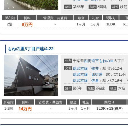
築36年
3階建
鉄筋
築年
階数
構造
所在階
賃料
管理費・共益費
敷金
礼金
間取り
9
万円
2階
-
1ヶ月
1ヶ月
3LDK
61
もねの里5丁目戸建/4-22
千葉県
四街道市
もねの里
５丁目
住所
交通
総武本線
「
物井
」駅 徒歩12分
総武本線
「
四街道
」駅 バス15分
総武本線
「
佐倉
」駅 バス19分 
築8年
2階建
木造
築年
階数
構造
所在階
賃料
管理費・共益費
敷金
礼金
間取り
14
万円
1-2階
-
2ヶ月
1ヶ月
3LDK＋1S(納戸)