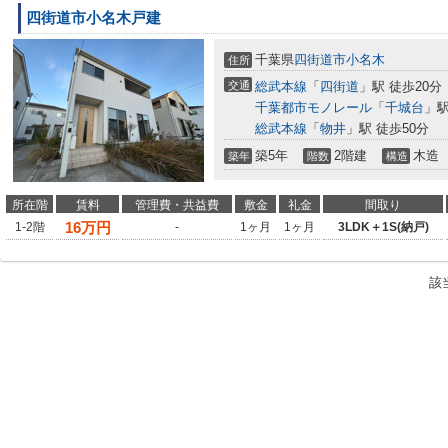
四街道市小名木戸建
千葉県
四街道市
小名木
住所
交通
総武本線
「
四街道
」駅 徒歩20分
千葉都市モノレール
「
千城台
」駅
総武本線
「
物井
」駅 徒歩50分
築5年
2階建
木造
築年
階数
構造
所在階
賃料
管理費・共益費
敷金
礼金
間取り
16
万円
1-2階
-
1ヶ月
1ヶ月
3LDK＋1S(納戸)
該