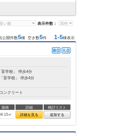
表示件数：
5
5
1-5
当公開件数
棟 空き数
件
棟表示
「盲学校」 停歩4分
 「盲学校」 停歩4分
コンクリート
面積
詳細
検討リスト
66.15㎡
詳細を見る
追加する