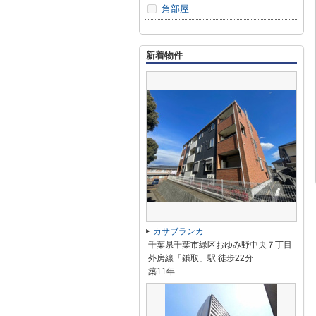
角部屋
新着物件
カサブランカ
千葉県千葉市緑区おゆみ野中央７丁目
外房線「鎌取」駅 徒歩22分
築11年