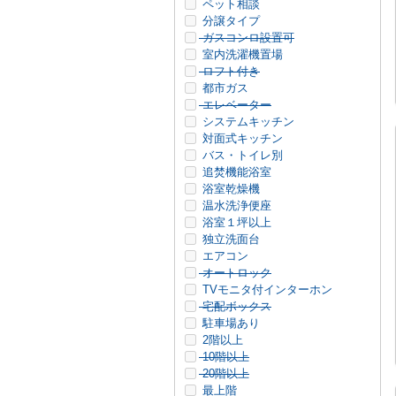
ペット相談
分譲タイプ
ガスコンロ設置可
室内洗濯機置場
ロフト付き
都市ガス
エレベーター
システムキッチン
対面式キッチン
バス・トイレ別
追焚機能浴室
浴室乾燥機
温水洗浄便座
浴室１坪以上
独立洗面台
エアコン
オートロック
TVモニタ付インターホン
宅配ボックス
駐車場あり
2階以上
10階以上
20階以上
最上階