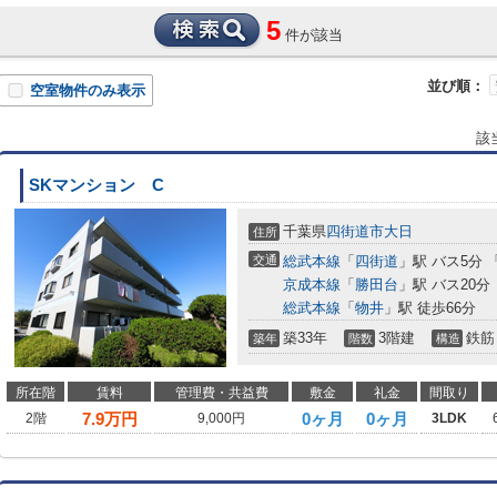
5
件が該当
並び順：
空室物件のみ表示
該
SKマンション C
千葉県
四街道市
大日
住所
交通
総武本線
「
四街道
」駅 バス5分 
京成本線
「
勝田台
」駅 バス20分
総武本線
「
物井
」駅 徒歩66分
築33年
3階建
鉄筋
築年
階数
構造
所在階
賃料
管理費・共益費
敷金
礼金
間取り
7.9
万円
0ヶ月
0ヶ月
2階
9,000円
3LDK