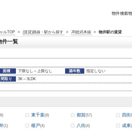
物件検索
ャルTOP
>
(賃貸)路線・駅から探す
>
JR総武本線
>
物井駅の賃貸
物件一覧
面積
下限なし～上限なし
築年数
指定しない
間取り
3K～3LDK
東千葉
都賀
四街
8)
(9)
(57)
井
榎戸
八街
成東
(1)
(4)
(4)