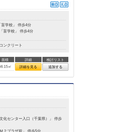
「盲学校」 停歩4分
 「盲学校」 停歩4分
コンクリート
面積
詳細
検討リスト
66.15㎡
詳細を見る
追加する
 「文化センター入口（千葉県）」 停歩
「Ｍ２プラザ前」 停歩5分