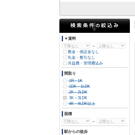
▼賃料
～
敷金・保証金なし
礼金・敷引なし
共益費・管理費込み
間取り
1R～1K
1DK～1LDK
2K～2LDK
3K～3LDK
4K～4LDK以上
面積
～
駅からの徒歩