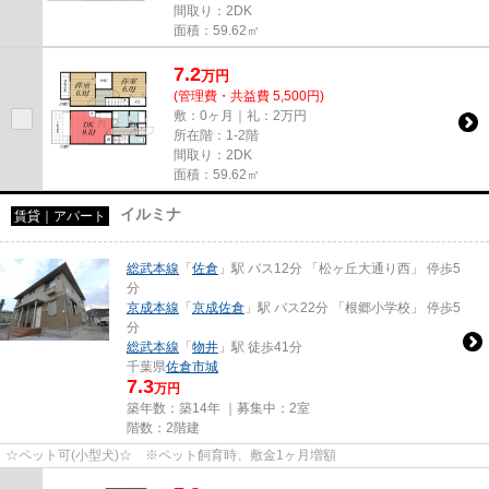
間取り：2DK
面積：59.62㎡
7.2
万
円
(管理費・共益費 5,500円)
敷：0ヶ月｜礼：2万円
所在階：1-2階
間取り：2DK
面積：59.62㎡
イルミナ
賃貸｜アパート
総武本線
「
佐倉
」駅 バス12分 「松ヶ丘大通り西」 停歩5
分
京成本線
「
京成佐倉
」駅 バス22分 「根郷小学校」 停歩5
分
総武本線
「
物井
」駅 徒歩41分
千葉県
佐倉市
城
7.3
万円
築年数：築14年 ｜募集中：
2室
階数：2階建
☆ペット可(小型犬)☆ ※ペット飼育時、敷金1ヶ月増額