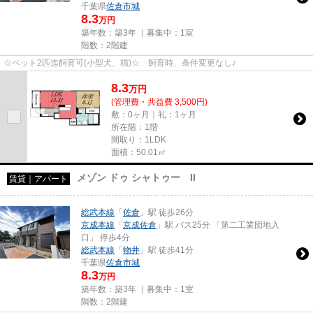
千葉県
佐倉市
城
8.3
万円
築年数：築3年 ｜募集中：
1室
階数：2階建
☆ペット2匹迄飼育可(小型犬、猫)☆ 飼育時、条件変更なし♪
8.3
万
円
(管理費・共益費 3,500円)
敷：0ヶ月｜礼：1ヶ月
所在階：1階
間取り：1LDK
面積：50.01㎡
メゾン ドゥ シャトゥー II
賃貸｜アパート
総武本線
「
佐倉
」駅 徒歩26分
京成本線
「
京成佐倉
」駅 バス25分 「第二工業団地入
口」 停歩4分
総武本線
「
物井
」駅 徒歩41分
千葉県
佐倉市
城
8.3
万円
築年数：築3年 ｜募集中：
1室
階数：2階建