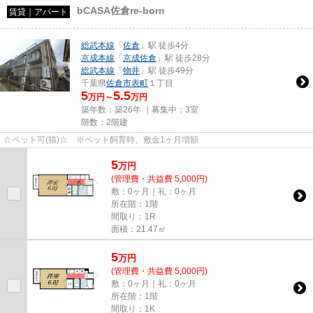
bCASA佐倉re-born
賃貸｜アパート
総武本線
「
佐倉
」駅 徒歩4分
京成本線
「
京成佐倉
」駅 徒歩28分
総武本線
「
物井
」駅 徒歩49分
千葉県
佐倉市
表町
１丁目
5
5.5
万円～
万円
築年数：築26年 ｜募集中：
3室
階数：2階建
☆ペット可(猫)☆ ※ペット飼育時、敷金1ヶ月増額
5
万
円
(管理費・共益費 5,000円)
敷：0ヶ月｜礼：0ヶ月
所在階：1階
間取り：1R
面積：21.47㎡
5
万
円
(管理費・共益費 5,000円)
敷：0ヶ月｜礼：0ヶ月
所在階：1階
間取り：1K