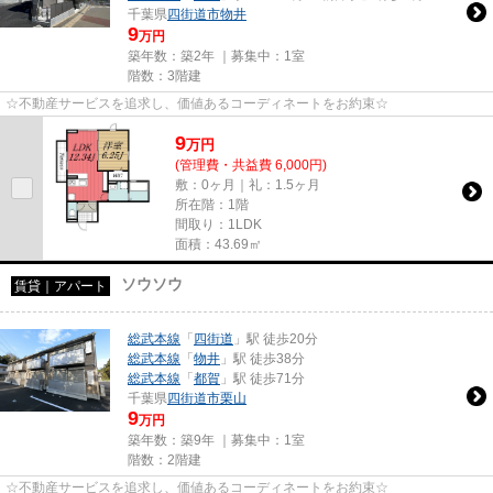
千葉県
四街道市
物井
9
万円
築年数：築2年 ｜募集中：
1室
階数：3階建
☆不動産サービスを追求し、価値あるコーディネートをお約束☆
9
万
円
(管理費・共益費 6,000円)
敷：0ヶ月｜礼：1.5ヶ月
所在階：1階
間取り：1LDK
面積：43.69㎡
ソウソウ
賃貸｜アパート
総武本線
「
四街道
」駅 徒歩20分
総武本線
「
物井
」駅 徒歩38分
総武本線
「
都賀
」駅 徒歩71分
千葉県
四街道市
栗山
9
万円
築年数：築9年 ｜募集中：
1室
階数：2階建
☆不動産サービスを追求し、価値あるコーディネートをお約束☆