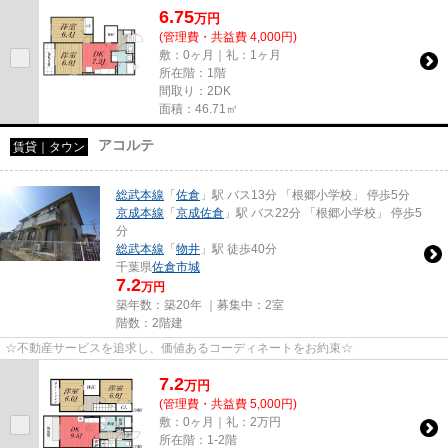
6.75
万
円
(管理費・共益費 4,000円)
敷：0ヶ月｜礼：1ヶ月
所在階：1階
間取り：2DK
面積：46.71㎡
アコルテ
賃貸｜タウン
総武本線
「
佐倉
」駅 バス13分 「根郷小学校」 停歩5分
京成本線
「
京成佐倉
」駅 バス22分 「根郷小学校」 停歩5
分
総武本線
「
物井
」駅 徒歩40分
千葉県
佐倉市
城
7.2
万円
築年数：築20年 ｜募集中：
2室
階数：2階建
☆不動産サービスを追求し、価値あるコーディネートをお約束☆
7.2
万
円
(管理費・共益費 5,000円)
敷：0ヶ月｜礼：2万円
所在階：1-2階