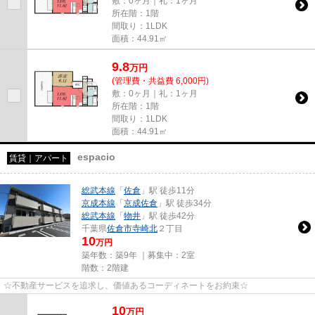
敷：0ヶ月｜礼：1ヶ月
所在階：1階
間取り：1LDK
面積：44.91㎡
9.8
万
円
(管理費・共益費 6,000円)
敷：0ヶ月｜礼：1ヶ月
所在階：1階
間取り：1LDK
面積：44.91㎡
espacio
賃貸｜アパート
総武本線
「
佐倉
」駅 徒歩11分
京成本線
「
京成佐倉
」駅 徒歩34分
総武本線
「
物井
」駅 徒歩42分
千葉県
佐倉市
寺崎北
２丁目
10
万円
築年数：築9年 ｜募集中：
2室
階数：2階建
☆不動産サービスを追求し、価値あるコーディネートをお約束☆
10
万
円