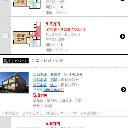
所在階：2階
間取り：1K
面積：19.78㎡
5.3
万
円
(管理費・共益費 4,000円)
敷：0ヶ月｜礼：0ヶ月
所在階：2階
間取り：1K
面積：19.78㎡
サニーレジデンス
賃貸｜アパート
総武本線
「
四街道
」駅 徒歩18分
総武本線
「
都賀
」駅 徒歩61分
総武本線
「
物井
」駅 徒歩57分
千葉県
四街道市
大日
5.8
万円
築年数：築16年 ｜募集中：
1室
階数：2階建
☆不動産サービスを追求し、価値あるコーディネートをお約束☆
5.8
万
円