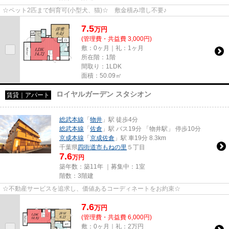
☆ペット2匹まで飼育可(小型犬、猫)☆ 敷金積み増し不要♪
7.5
万
円
(管理費・共益費 3,000円)
敷：0ヶ月｜礼：1ヶ月
所在階：1階
間取り：1LDK
面積：50.09㎡
ロイヤルガーデン スタシオン
賃貸｜アパート
総武本線
「
物井
」駅 徒歩4分
総武本線
「
佐倉
」駅 バス19分 「物井駅」 停歩10分
京成本線
「
京成佐倉
」駅 車19分 8.3km
千葉県
四街道市
もねの里
５丁目
7.6
万円
築年数：築11年 ｜募集中：
1室
階数：3階建
☆不動産サービスを追求し、価値あるコーディネートをお約束☆
7.6
万
円
(管理費・共益費 6,000円)
敷：0ヶ月｜礼：2万円