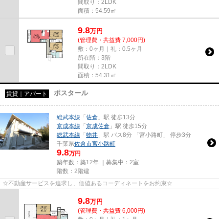
間取り：2LDK
面積：54.59㎡
9.8
万
円
(管理費・共益費 7,000円)
敷：0ヶ月｜礼：0.5ヶ月
所在階：3階
間取り：2LDK
面積：54.31㎡
ポスタール
賃貸｜アパート
総武本線
「
佐倉
」駅 徒歩13分
京成本線
「
京成佐倉
」駅 徒歩15分
総武本線
「
物井
」駅 バス8分 「宮小路町」 停歩3分
千葉県
佐倉市
宮小路町
9.8
万円
築年数：築12年 ｜募集中：
2室
階数：2階建
☆不動産サービスを追求し、価値あるコーディネートをお約束☆
9.8
万
円
(管理費・共益費 6,000円)