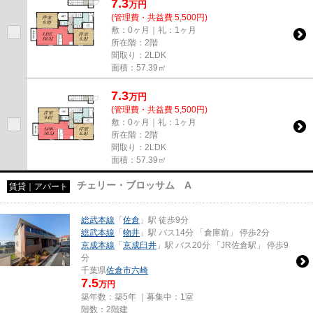
7.3
万
円
(管理費・共益費 5,500円)
敷：0ヶ月｜礼：1ヶ月
所在階：2階
間取り：2LDK
面積：57.39㎡
7.3
万
円
(管理費・共益費 5,500円)
敷：0ヶ月｜礼：1ヶ月
所在階：2階
間取り：2LDK
面積：57.39㎡
チェリー・ブロッサム A
賃貸｜アパート
総武本線
「
佐倉
」駅 徒歩9分
総武本線
「
物井
」駅 バス14分 「倉庫前」 停歩2分
京成本線
「
京成臼井
」駅 バス20分 「JR佐倉駅」 停歩9
分
千葉県
佐倉市
六崎
7.5
万円
築年数：築5年 ｜募集中：
1室
階数：2階建