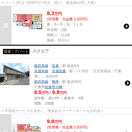
☆ペット2匹まで飼育可(小型犬、猫)☆ 敷金積み増し不要♪
8.3
万
円
(管理費・共益費 3,300円)
敷：0ヶ月｜礼：1ヶ月
所在階：1階
間取り：1LDK
面積：50.01㎡
スクエア
賃貸｜アパート
総武本線
「
佐倉
」駅 徒歩8分
京成本線
「
京成佐倉
」駅 バス18分 「立正佼成会（千葉
県）」 停歩4分
総武本線
「
物井
」駅 徒歩58分
千葉県
佐倉市
六崎
8.5
9.9
万円～
万円
築年数：築14年 ｜募集中：
4室
階数：2階建
☆不動産サービスを追求し、価値あるコーディネートをお約束☆
9.9
万
円
(管理費・共益費 5,500円)