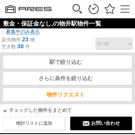
敷金・保証金なし,の物井駅物件一覧
募集中のみ表示
23
該当物件
棟
38
空き数
件
駅で絞り込む
さらに条件を絞り込む
物件リクエスト
チェックした物件をまとめて
検討リストに追加
お問い合わせ