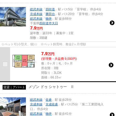
総武本線
「
四街道
」駅 バス5分 「盲学校」 停歩4分
京成本線
「
勝田台
」駅 バス20分 「盲学校」 停歩4分
総武本線
「
物井
」駅 徒歩66分
千葉県
四街道市
大日
7.9
万円
築年数：築33年 ｜募集中：
1室
階数：3階建
☆ペット可(小型犬、猫)☆ ※ペット飼育時、敷金2ヶ月増額
7.9
万
円
(管理費・共益費 9,000円)
敷：0ヶ月｜礼：0ヶ月
所在階：3階
間取り：3LDK
面積：66.15㎡
メゾン ドゥ シャトゥー Ⅱ
賃貸｜アパート
総武本線
「
佐倉
」駅 徒歩26分
京成本線
「
京成佐倉
」駅 バス25分 「第二工業団地入
口」 停歩4分
総武本線
「
物井
」駅 徒歩41分