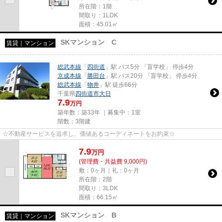
所在階：1階
間取り：1LDK
面積：45.01㎡
SKマンション C
賃貸｜マンション
総武本線
「
四街道
」駅 バス5分 「盲学校」 停歩4分
京成本線
「
勝田台
」駅 バス20分 「盲学校」 停歩4分
総武本線
「
物井
」駅 徒歩66分
千葉県
四街道市
大日
7.9
万円
築年数：築33年 ｜募集中：
1室
階数：3階建
☆不動産サービスを追求し、価値あるコーディネートをお約束☆
7.9
万
円
(管理費・共益費 9,000円)
敷：0ヶ月｜礼：0ヶ月
所在階：2階
間取り：3LDK
面積：66.15㎡
SKマンション B
賃貸｜マンション