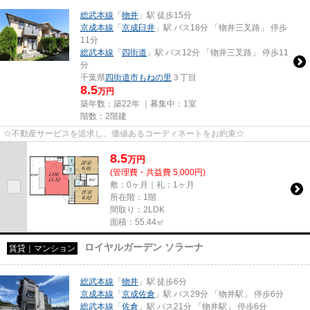
総武本線
「
物井
」駅 徒歩15分
京成本線
「
京成臼井
」駅 バス18分 「物井三叉路」 停歩
11分
総武本線
「
四街道
」駅 バス12分 「物井三叉路」 停歩11
分
千葉県
四街道市
もねの里
３丁目
8.5
万円
築年数：築22年 ｜募集中：
1室
階数：2階建
☆不動産サービスを追求し、価値あるコーディネートをお約束☆
8.5
万
円
(管理費・共益費 5,000円)
敷：0ヶ月｜礼：1ヶ月
所在階：1階
間取り：2LDK
面積：55.44㎡
ロイヤルガーデン ソラーナ
賃貸｜マンション
総武本線
「
物井
」駅 徒歩6分
京成本線
「
京成佐倉
」駅 バス29分 「物井駅」 停歩6分
総武本線
「
佐倉
」駅 バス21分 「物井駅」 停歩6分