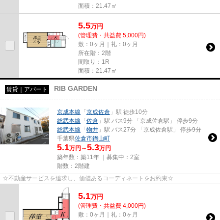
面積：21.47㎡
5.5
万
円
(管理費・共益費 5,000円)
敷：0ヶ月｜礼：0ヶ月
所在階：2階
間取り：1R
面積：21.47㎡
RIB GARDEN
賃貸｜アパート
京成本線
「
京成佐倉
」駅 徒歩10分
総武本線
「
佐倉
」駅 バス9分 「京成佐倉駅」 停歩9分
総武本線
「
物井
」駅 バス27分 「京成佐倉駅」 停歩9分
千葉県
佐倉市
鍋山町
5.1
5.3
万円～
万円
築年数：築11年 ｜募集中：
2室
階数：2階建
☆不動産サービスを追求し、価値あるコーディネートをお約束☆
5.1
万
円
(管理費・共益費 4,000円)
敷：0ヶ月｜礼：0ヶ月