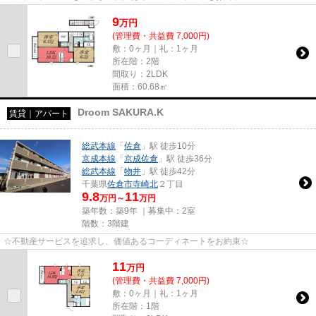
9
万
円
(管理費・共益費 7,000円)
敷：0ヶ月｜礼：1ヶ月
所在階：2階
間取り：2LDK
面積：60.68㎡
Droom SAKURA.K
賃貸｜アパート
総武本線
「
佐倉
」駅 徒歩10分
京成本線
「
京成佐倉
」駅 徒歩36分
総武本線
「
物井
」駅 徒歩42分
千葉県
佐倉市
寺崎北
２丁目
9.8
11
万円～
万円
築年数：築9年 ｜募集中：
2室
階数：3階建
☆不動産サービスを追求し、価値あるコーディネートをお約束☆
11
万
円
(管理費・共益費 7,000円)
敷：0ヶ月｜礼：1ヶ月
所在階：1階