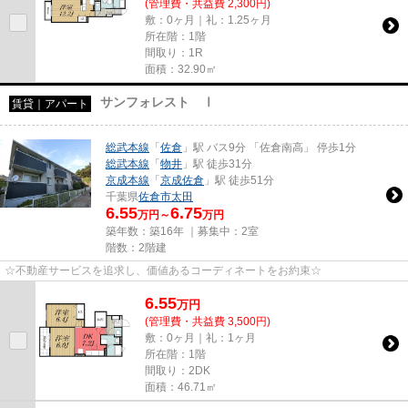
(管理費・共益費 2,300円)
敷：0ヶ月｜礼：1.25ヶ月
所在階：1階
間取り：1R
面積：32.90㎡
サンフォレスト Ⅰ
賃貸｜アパート
総武本線
「
佐倉
」駅 バス9分 「佐倉南高」 停歩1分
総武本線
「
物井
」駅 徒歩31分
京成本線
「
京成佐倉
」駅 徒歩51分
千葉県
佐倉市
太田
6.55
6.75
万円～
万円
築年数：築16年 ｜募集中：
2室
階数：2階建
☆不動産サービスを追求し、価値あるコーディネートをお約束☆
6.55
万
円
(管理費・共益費 3,500円)
敷：0ヶ月｜礼：1ヶ月
所在階：1階
間取り：2DK
面積：46.71㎡