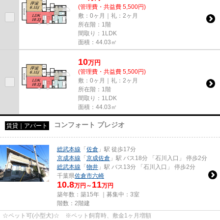
(管理費・共益費 5,500円)
敷：0ヶ月｜礼：2ヶ月
所在階：1階
間取り：1LDK
面積：44.03㎡
10
万
円
(管理費・共益費 5,500円)
敷：0ヶ月｜礼：2ヶ月
所在階：1階
間取り：1LDK
面積：44.03㎡
コンフォート プレジオ
賃貸｜アパート
総武本線
「
佐倉
」駅 徒歩17分
京成本線
「
京成佐倉
」駅 バス18分 「石川入口」 停歩2分
総武本線
「
物井
」駅 バス13分 「石川入口」 停歩2分
千葉県
佐倉市
六崎
10.8
11
万円～
万円
築年数：築15年 ｜募集中：
3室
階数：2階建
☆ペット可(小型犬)☆ ※ペット飼育時、敷金1ヶ月増額