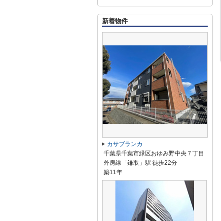
新着物件
カサブランカ
千葉県千葉市緑区おゆみ野中央７丁目
外房線「鎌取」駅 徒歩22分
築11年