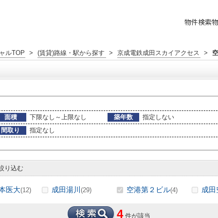
物件検索
ャルTOP
>
(賃貸)路線・駅から探す
>
京成電鉄成田スカイアクセス
>
面積
下限なし～上限なし
築年数
指定しない
間取り
指定なし
絞り込む
本医大
成田湯川
空港第２ビル
成田
(12)
(29)
(4)
4
件が該当