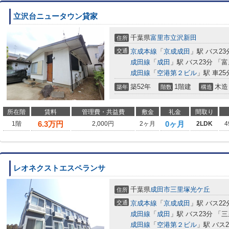
立沢台ニュータウン貸家
千葉県
富里市
立沢新田
住所
交通
京成本線
「
京成成田
」駅 バス23
成田線
「
成田
」駅 バス23分 「
成田線
「
空港第２ビル
」駅 車25分
築52年
1階建
木造
築年
階数
構造
所在階
賃料
管理費・共益費
敷金
礼金
間取り
6.3
万円
0ヶ月
1階
2,000円
2ヶ月
2LDK
4
レオネクストエスペランサ
千葉県
成田市
三里塚光ケ丘
住所
交通
京成本線
「
京成成田
」駅 バス2
成田線
「
成田
」駅 バス23分 「
成田線
「
空港第２ビル
」駅 バス