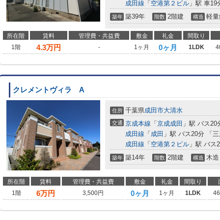
成田線
「
空港第２ビル
」駅 車19分
築39年
2階建
軽量
築年
階数
構造
所在階
賃料
管理費・共益費
敷金
礼金
間取り
4.3
万円
0ヶ月
1階
-
1ヶ月
1LDK
4
クレメントヴィラ A
千葉県
成田市
大清水
住所
交通
京成本線
「
京成成田
」駅 バス2
成田線
「
成田
」駅 バス20分 「
成田線
「
空港第２ビル
」駅 バス
築14年
2階建
木造
築年
階数
構造
所在階
賃料
管理費・共益費
敷金
礼金
間取り
6
万円
0ヶ月
1階
3,500円
1ヶ月
1LDK
4