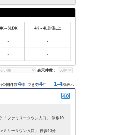
3K～3LDK
4K～4LDK以上
-
-
-
-
表示件数：
4
4
1-4
当公開件数
棟 空き数
件
棟表示
3分 「ファミリータウン入口」 停歩10
ファミリータウン入口」 停歩10分