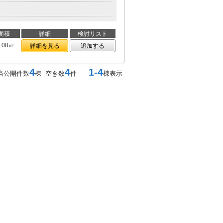
面積
詳細
検討リスト
6.08㎡
詳細を見る
追加する
4
4
1-4
当公開件数
棟 空き数
件
棟表示