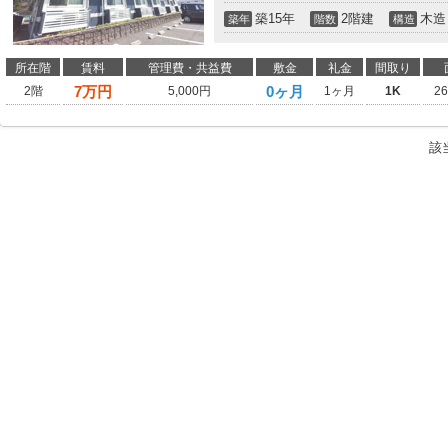
築15年
2階建
木造
築年
階数
構造
所在階
賃料
管理費・共益費
敷金
礼金
間取り
7
万円
0ヶ月
2階
5,000円
1ヶ月
1K
2
該