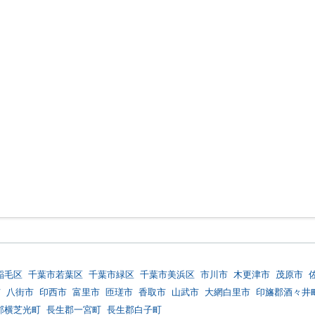
稲毛区
千葉市若葉区
千葉市緑区
千葉市美浜区
市川市
木更津市
茂原市
市
八街市
印西市
富里市
匝瑳市
香取市
山武市
大網白里市
印旛郡酒々井
郡横芝光町
長生郡一宮町
長生郡白子町