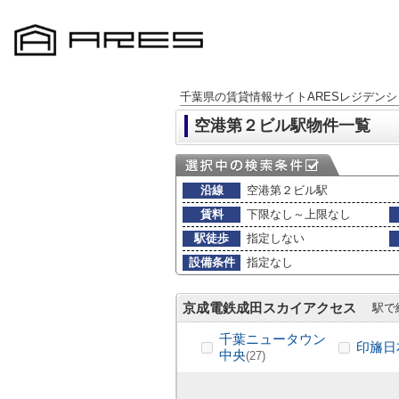
千葉県の賃貸情報サイトARESレジデンシ
空港第２ビル駅物件一覧
沿線
空港第２ビル駅
賃料
下限なし～上限なし
駅徒歩
指定しない
設備条件
指定なし
京成電鉄成田スカイアクセス
駅で
千葉ニュータウン
印旛日
中央
(27)