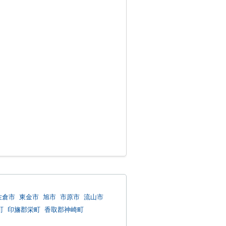
佐倉市
東金市
旭市
市原市
流山市
町
印旛郡栄町
香取郡神崎町