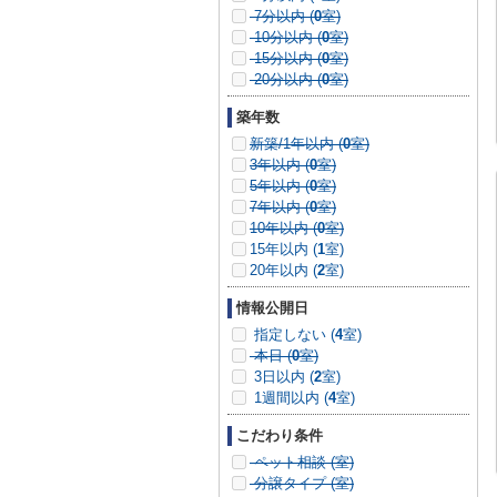
7分以内 (
0
室)
10分以内 (
0
室)
15分以内 (
0
室)
20分以内 (
0
室)
築年数
新築/1年以内 (
0
室)
3年以内 (
0
室)
5年以内 (
0
室)
7年以内 (
0
室)
10年以内 (
0
室)
15年以内 (
1
室)
20年以内 (
2
室)
情報公開日
指定しない (
4
室)
本日 (
0
室)
3日以内 (
2
室)
1週間以内 (
4
室)
こだわり条件
ペット相談 (
室)
分譲タイプ (
室)