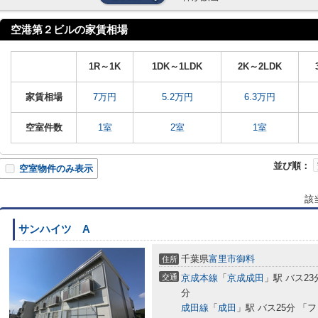
空港第２ビルの家賃相場
1R～1K
1DK～1LDK
2K～2LDK
家賃相場
7万円
5.2万円
6.3万円
空室件数
1室
2室
1室
並び順：
空室物件のみ表示
該
サンハイツ A
千葉県
富里市
御料
住所
交通
京成本線
「
京成成田
」駅 バス2
分
成田線
「
成田
」駅 バス25分 「