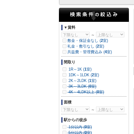
▼賃料
～
敷金・保証金なし (
2
室)
礼金・敷引なし (
2
室)
共益費・管理費込み (
4
室)
間取り
1R～1K (
1
室)
1DK～1LDK (
2
室)
2K～2LDK (
1
室)
3K～3LDK (
0
室)
4K～4LDK以上 (
0
室)
面積
～
駅からの徒歩
1分以内 (
0
室)
5分以内 (
0
室)