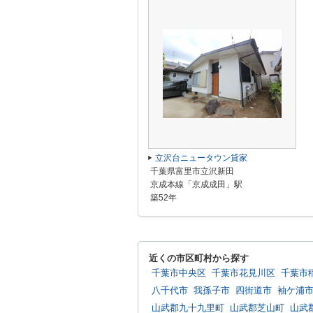
立沢台ニュータウン貸家
千葉県富里市立沢新田
京成本線「京成成田」駅
築52年
近くの市区町村から探す
千葉市中央区
千葉市花見川区
千葉市
八千代市
我孫子市
四街道市
袖ケ浦
山武郡九十九里町
山武郡芝山町
山武