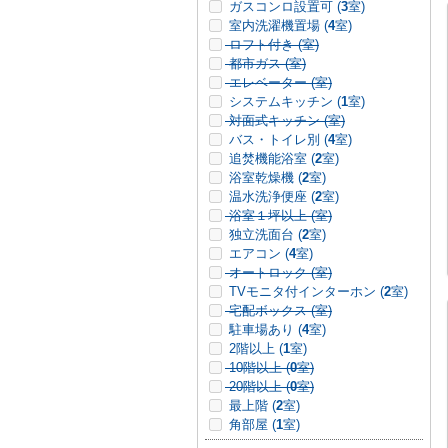
ガスコンロ設置可 (
3
室)
室内洗濯機置場 (
4
室)
ロフト付き (
室)
都市ガス (
室)
エレベーター (
室)
システムキッチン (
1
室)
対面式キッチン (
室)
バス・トイレ別 (
4
室)
追焚機能浴室 (
2
室)
浴室乾燥機 (
2
室)
温水洗浄便座 (
2
室)
浴室１坪以上 (
室)
独立洗面台 (
2
室)
エアコン (
4
室)
オートロック (
室)
TVモニタ付インターホン (
2
室)
宅配ボックス (
室)
駐車場あり (
4
室)
2階以上 (
1
室)
10階以上 (
0
室)
20階以上 (
0
室)
最上階 (
2
室)
角部屋 (
1
室)