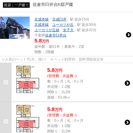
佐倉市臼井台K邸戸建
賃貸｜一戸建て
京成本線
「
京成臼井
」駅 徒歩15分
京成本線
「
ユーカリが丘
」駅 徒歩30分
ユーカリが丘線
「
女子大
」駅 徒歩32分
千葉県
佐倉市
臼井台
5.8
万円
築年数：築51年 ｜募集中：
2室
階数：2階建
☆人気のペット可(犬、猫)☆ ※ペット飼育時、賃料増額規定有
5.8
万
円
(管理費・共益費 -)
敷：0ヶ月｜礼：0ヶ月
所在階：1-2階
間取り：2LDK
面積：53.46㎡
5.8
万
円
(管理費・共益費 -)
敷：0ヶ月｜礼：0ヶ月
所在階：1-2階
間取り：2LDK