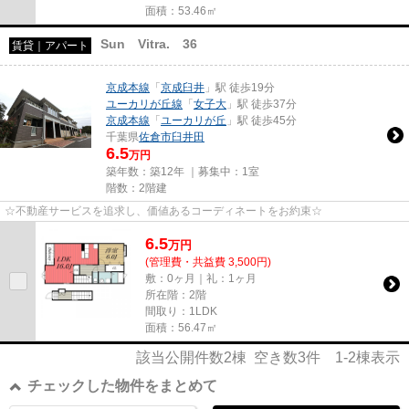
面積：53.46㎡
Sun Vitra. 36
賃貸｜アパート
京成本線
「
京成臼井
」駅 徒歩19分
ユーカリが丘線
「
女子大
」駅 徒歩37分
京成本線
「
ユーカリが丘
」駅 徒歩45分
千葉県
佐倉市
臼井田
6.5
万円
築年数：築12年 ｜募集中：
1室
階数：2階建
☆不動産サービスを追求し、価値あるコーディネートをお約束☆
6.5
万
円
(管理費・共益費 3,500円)
敷：0ヶ月｜礼：1ヶ月
所在階：2階
間取り：1LDK
面積：56.47㎡
該当公開件数
2
棟 空き数
3
件
1-2
棟表示
チェックした物件をまとめて