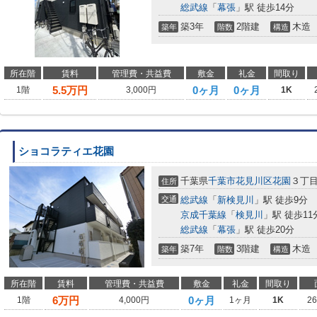
総武線
「
幕張
」駅 徒歩14分
築3年
2階建
木造
築年
階数
構造
所在階
賃料
管理費・共益費
敷金
礼金
間取り
5.5
万円
0ヶ月
0ヶ月
1階
3,000円
1K
ショコラティエ花園
千葉県
千葉市花見川区
花園
３丁
住所
交通
総武線
「
新検見川
」駅 徒歩9分
京成千葉線
「
検見川
」駅 徒歩11
総武線
「
幕張
」駅 徒歩20分
築7年
3階建
木造
築年
階数
構造
所在階
賃料
管理費・共益費
敷金
礼金
間取り
6
万円
0ヶ月
1階
4,000円
1ヶ月
1K
2