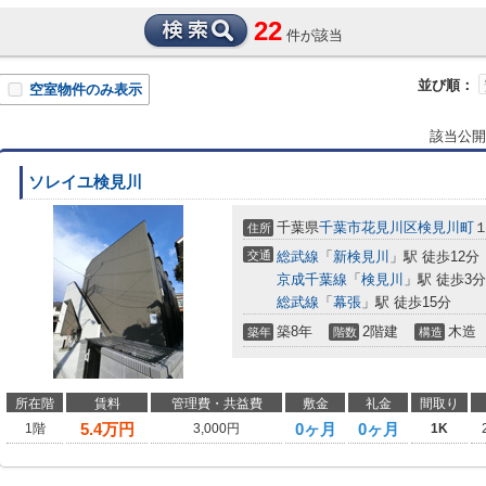
22
件が該当
並び順：
空室物件のみ表示
該当公開
ソレイユ検見川
千葉県
千葉市花見川区
検見川町
住所
交通
総武線
「
新検見川
」駅 徒歩12分
京成千葉線
「
検見川
」駅 徒歩3分
総武線
「
幕張
」駅 徒歩15分
築8年
2階建
木造
築年
階数
構造
所在階
賃料
管理費・共益費
敷金
礼金
間取り
5.4
万円
0ヶ月
0ヶ月
1階
3,000円
1K