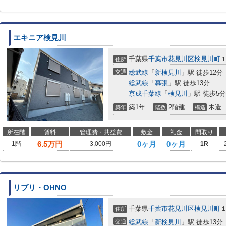
エキニア検見川
千葉県
千葉市花見川区
検見川町
住所
交通
総武線
「
新検見川
」駅 徒歩12分
総武線
「
幕張
」駅 徒歩13分
京成千葉線
「
検見川
」駅 徒歩5分
築1年
2階建
木造
築年
階数
構造
所在階
賃料
管理費・共益費
敷金
礼金
間取り
6.5
万円
0ヶ月
0ヶ月
1階
3,000円
1R
リブリ・OHNO
千葉県
千葉市花見川区
検見川町
住所
交通
総武線
「
新検見川
」駅 徒歩13分