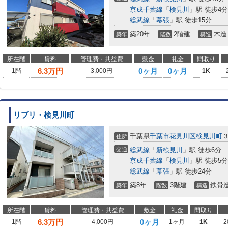
京成千葉線
「
検見川
」駅 徒歩4分
総武線
「
幕張
」駅 徒歩15分
築20年
2階建
木造
築年
階数
構造
所在階
賃料
管理費・共益費
敷金
礼金
間取り
6.3
万円
0ヶ月
0ヶ月
1階
3,000円
1K
リブリ・検見川町
千葉県
千葉市花見川区
検見川町
住所
交通
総武線
「
新検見川
」駅 徒歩6分
京成千葉線
「
検見川
」駅 徒歩5分
総武線
「
幕張
」駅 徒歩24分
築8年
3階建
鉄骨
築年
階数
構造
所在階
賃料
管理費・共益費
敷金
礼金
間取り
6.3
万円
0ヶ月
1階
4,000円
1ヶ月
1K
2