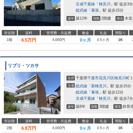
京成千葉線
「
検見川
」駅 徒歩3分
総武線
「
幕張
」駅 徒歩15分
築12年
2階建
木造
築年
階数
構造
所在階
賃料
管理費・共益費
敷金
礼金
間取り
6.5
万円
0ヶ月
1階
4,000円
0.5ヶ月
1K
リブリ・ツカサ
千葉県
千葉市花見川区
検見川町
住所
交通
総武線
「
新検見川
」駅 徒歩15分
総武線
「
幕張
」駅 徒歩12分
京成千葉線
「
検見川
」駅 徒歩7分
築8年
3階建
鉄骨
築年
階数
構造
所在階
賃料
管理費・共益費
敷金
礼金
間取り
6.8
万円
0ヶ月
2階
4,000円
0.5ヶ月
1K