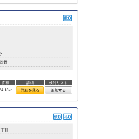
目
分
鉄骨
面積
詳細
検討リスト
24.18㎡
詳細を見る
追加する
１丁目