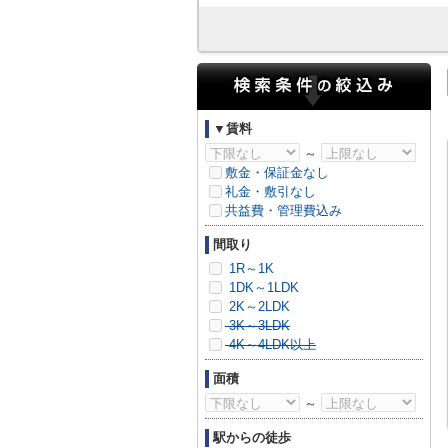
▼賃料
～
敷金・保証金なし
礼金・敷引なし
共益費・管理費込み
間取り
1R～1K
1DK～1LDK
2K～2LDK
3K～3LDK
4K～4LDK以上
面積
～
駅からの徒歩