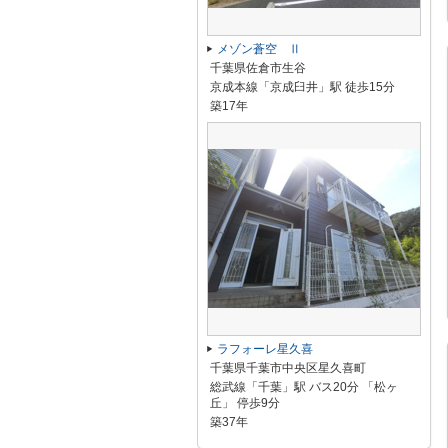
メゾン蒼空 Ⅱ
千葉県佐倉市生谷
京成本線「京成臼井」駅 徒歩15分
築17年
ラフォーレ星久喜
千葉県千葉市中央区星久喜町
総武線「千葉」駅 バス20分 「松ヶ
丘」 停歩9分
築37年