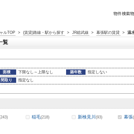
物件検索
ャルTOP
>
(賃貸)路線・駅から探す
>
JR総武線
>
幕張駅の賃貸
>
温
一覧
面積
下限なし～上限なし
築年数
指定しない
間取り
指定なし
稲毛
新検見川
幕張
(243)
(218)
(93)