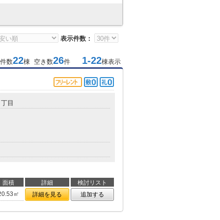
表示件数：
22
26
1-22
件数
棟 空き数
件
棟表示
１丁目
面積
詳細
検討リスト
20.53㎡
詳細を見る
追加する