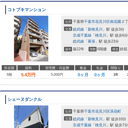
コトブキマンション
千葉県
千葉市花見川区
南花園
２
住所
交通
総武線
「
新検見川
」駅 徒歩3分
京成千葉線
「
検見川
」駅 徒歩6分
総武線
「
幕張
」駅 徒歩23分
築22年
6階建
鉄筋
築年
階数
構造
所在階
賃料
管理費・共益費
敷金
礼金
間取り
5.4
万円
0ヶ月
0ヶ月
5階
5,000円
1R
シェーヌダンクル
千葉県
千葉市花見川区
浪花町
住所
交通
総武線
「
新検見川
」駅 徒歩10分
京成千葉線
「
検見川
」駅 徒歩7分