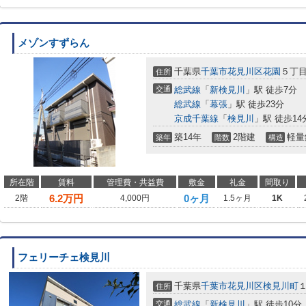
メゾンすずらん
千葉県
千葉市花見川区
花園
５丁
住所
交通
総武線
「
新検見川
」駅 徒歩7分
総武線
「
幕張
」駅 徒歩23分
京成千葉線
「
検見川
」駅 徒歩14
築14年
2階建
軽量
築年
階数
構造
所在階
賃料
管理費・共益費
敷金
礼金
間取り
6.2
万円
0ヶ月
2階
4,000円
1.5ヶ月
1K
フェリーチェ検見川
千葉県
千葉市花見川区
検見川町
住所
交通
総武線
「
新検見川
」駅 徒歩10分