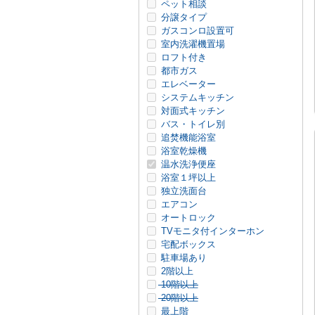
ペット相談
分譲タイプ
ガスコンロ設置可
室内洗濯機置場
ロフト付き
都市ガス
エレベーター
システムキッチン
対面式キッチン
バス・トイレ別
追焚機能浴室
浴室乾燥機
温水洗浄便座
浴室１坪以上
独立洗面台
エアコン
オートロック
TVモニタ付インターホン
宅配ボックス
駐車場あり
2階以上
10階以上
20階以上
最上階