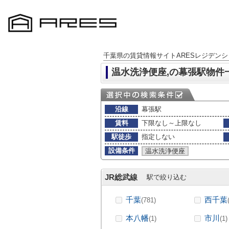
千葉県の賃貸情報サイトARESレジデンシ
温水洗浄便座,の幕張駅物件
沿線
幕張駅
賃料
下限なし～上限なし
駅徒歩
指定しない
設備条件
温水洗浄便座
JR総武線
駅で絞り込む
千葉
西千葉
(781)
本八幡
市川
(1)
(1)