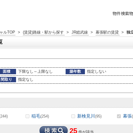
物件検索
ャルTOP
>
(賃貸)路線・駅から探す
>
JR総武線
>
幕張駅の賃貸
>
独
覧
面積
下限なし～上限なし
築年数
指定しない
間取り
指定なし
稲毛
新検見川
幕張
(244)
(254)
(95)
25
件が該当