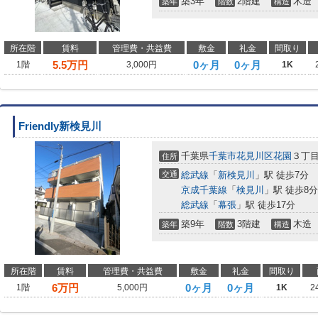
築3年
2階建
木造
築年
階数
構造
所在階
賃料
管理費・共益費
敷金
礼金
間取り
5.5
万円
0ヶ月
0ヶ月
1階
3,000円
1K
Friendly新検見川
千葉県
千葉市花見川区
花園
３丁
住所
交通
総武線
「
新検見川
」駅 徒歩7分
京成千葉線
「
検見川
」駅 徒歩8分
総武線
「
幕張
」駅 徒歩17分
築9年
3階建
木造
築年
階数
構造
所在階
賃料
管理費・共益費
敷金
礼金
間取り
6
万円
0ヶ月
0ヶ月
1階
5,000円
1K
2