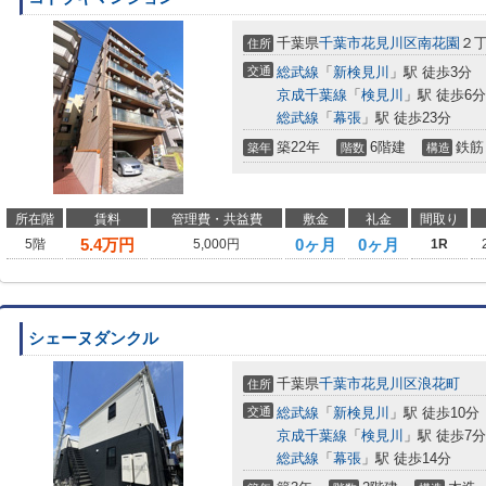
千葉県
千葉市花見川区
南花園
２
住所
交通
総武線
「
新検見川
」駅 徒歩3分
京成千葉線
「
検見川
」駅 徒歩6分
総武線
「
幕張
」駅 徒歩23分
築22年
6階建
鉄筋
築年
階数
構造
所在階
賃料
管理費・共益費
敷金
礼金
間取り
5.4
万円
0ヶ月
0ヶ月
5階
5,000円
1R
シェーヌダンクル
千葉県
千葉市花見川区
浪花町
住所
交通
総武線
「
新検見川
」駅 徒歩10分
京成千葉線
「
検見川
」駅 徒歩7分
総武線
「
幕張
」駅 徒歩14分