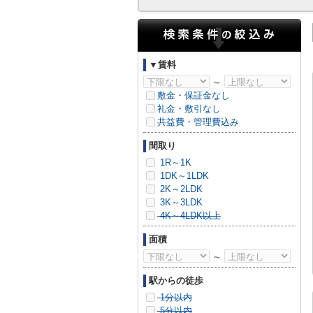
▼賃料
～
敷金・保証金なし
礼金・敷引なし
共益費・管理費込み
間取り
1R～1K
1DK～1LDK
2K～2LDK
3K～3LDK
4K～4LDK以上
面積
～
駅からの徒歩
1分以内
5分以内