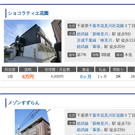
ショコラティエ花園
千葉県
千葉市花見川区
花園
３丁
住所
交通
総武線
「
新検見川
」駅 徒歩9分
京成千葉線
「
検見川
」駅 徒歩11
総武線
「
幕張
」駅 徒歩20分
築7年
3階建
木造
築年
階数
構造
所在階
賃料
管理費・共益費
敷金
礼金
間取り
6
万円
0ヶ月
1階
4,000円
1ヶ月
1K
2
メゾンすずらん
千葉県
千葉市花見川区
花園
５丁
住所
交通
総武線
「
新検見川
」駅 徒歩7分
総武線
「
幕張
」駅 徒歩23分