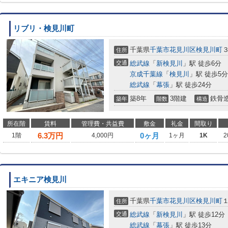
リブリ・検見川町
千葉県
千葉市花見川区
検見川町
住所
交通
総武線
「
新検見川
」駅 徒歩6分
京成千葉線
「
検見川
」駅 徒歩5分
総武線
「
幕張
」駅 徒歩24分
築8年
3階建
鉄骨
築年
階数
構造
所在階
賃料
管理費・共益費
敷金
礼金
間取り
6.3
万円
0ヶ月
1階
4,000円
1ヶ月
1K
2
エキニア検見川
千葉県
千葉市花見川区
検見川町
住所
交通
総武線
「
新検見川
」駅 徒歩12分
総武線
「
幕張
」駅 徒歩13分