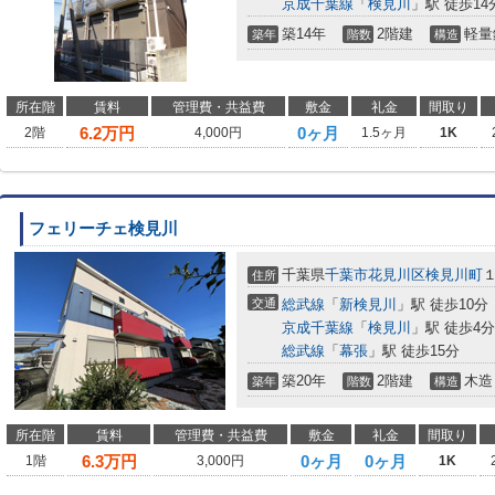
京成千葉線
「
検見川
」駅 徒歩14
築14年
2階建
軽量
築年
階数
構造
所在階
賃料
管理費・共益費
敷金
礼金
間取り
6.2
万円
0ヶ月
2階
4,000円
1.5ヶ月
1K
フェリーチェ検見川
千葉県
千葉市花見川区
検見川町
住所
交通
総武線
「
新検見川
」駅 徒歩10分
京成千葉線
「
検見川
」駅 徒歩4分
総武線
「
幕張
」駅 徒歩15分
築20年
2階建
木造
築年
階数
構造
所在階
賃料
管理費・共益費
敷金
礼金
間取り
6.3
万円
0ヶ月
0ヶ月
1階
3,000円
1K