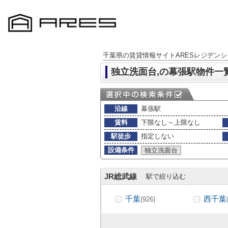
千葉県の賃貸情報サイトARESレジデンシ
独立洗面台,の幕張駅物件一
沿線
幕張駅
賃料
下限なし～上限なし
駅徒歩
指定しない
設備条件
独立洗面台
JR総武線
駅で絞り込む
千葉
西千葉
(926)