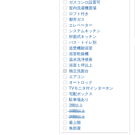
ガスコンロ設置可
室内洗濯機置場
ロフト付き
都市ガス
エレベーター
システムキッチン
対面式キッチン
バス・トイレ別
追焚機能浴室
浴室乾燥機
温水洗浄便座
浴室１坪以上
独立洗面台
エアコン
オートロック
TVモニタ付インターホン
宅配ボックス
駐車場あり
2階以上
10階以上
20階以上
最上階
角部屋