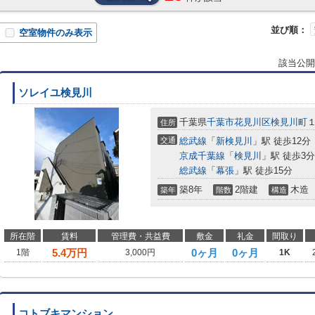
並び順：
空室物件のみ表示
該当公開
ソレイユ検見川
千葉県
千葉市花見川区
検見川町
住所
交通
総武線
「
新検見川
」駅 徒歩12分
京成千葉線
「
検見川
」駅 徒歩3分
総武線
「
幕張
」駅 徒歩15分
築8年
2階建
木造
築年
階数
構造
所在階
賃料
管理費・共益費
敷金
礼金
間取り
5.4
万円
0ヶ月
0ヶ月
1階
3,000円
1K
コトブキマンション