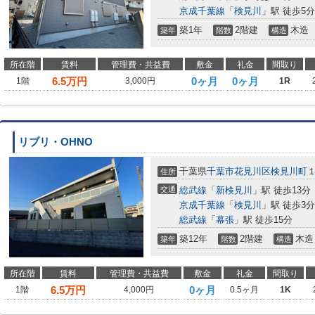
京成千葉線
「
検見川
」駅 徒歩5分
築1年
2階建
木造
築年
階数
構造
所在階
賃料
管理費・共益費
敷金
礼金
間取り
6.5
万円
0ヶ月
0ヶ月
1階
3,000円
1R
リブリ・OHNO
千葉県
千葉市花見川区
検見川町
住所
交通
総武線
「
新検見川
」駅 徒歩13分
京成千葉線
「
検見川
」駅 徒歩3分
総武線
「
幕張
」駅 徒歩15分
築12年
2階建
木造
築年
階数
構造
所在階
賃料
管理費・共益費
敷金
礼金
間取り
6.5
万円
0ヶ月
1階
4,000円
0.5ヶ月
1K