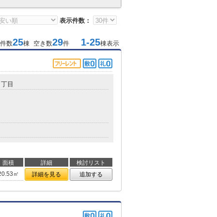
表示件数：
25
29
1-25
件数
棟 空き数
件
棟表示
１丁目
面積
詳細
検討リスト
20.53㎡
詳細を見る
追加する