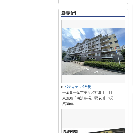
新着物件
パティオス9番街
千葉県千葉市美浜区打瀬１丁目
京葉線「海浜幕張」駅 徒歩13分
築30年