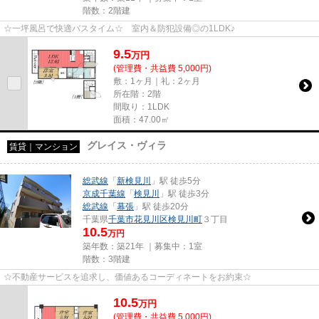
階数：2階建
☆一坪風呂で快適バスタイム☆ 室内＆防犯設備◎の1LDK♪
9.5
万
円
(管理費・共益費 5,000円)
敷：1ヶ月｜礼：2ヶ月
所在階：2階
間取り：1LDK
面積：47.00㎡
グレイス・ヴィラ
賃貸｜マンション
総武線
「
新検見川
」駅 徒歩5分
京成千葉線
「
検見川
」駅 徒歩3分
総武線
「
幕張
」駅 徒歩20分
千葉県
千葉市花見川区
検見川町
３丁目
10.5
万円
築年数：築21年 ｜募集中：
1室
階数：3階建
☆不動産サービスを追求し、価値あるコーディネートをお約束☆
10.5
万
円
(管理費・共益費 5,000円)