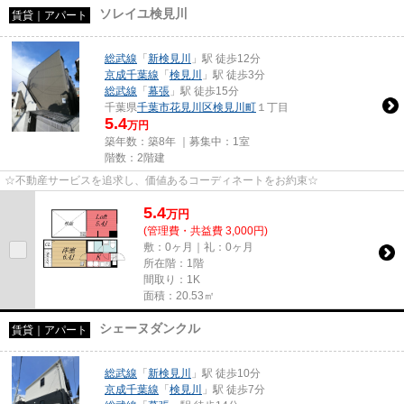
ソレイユ検見川
賃貸｜アパート
総武線
「
新検見川
」駅 徒歩12分
京成千葉線
「
検見川
」駅 徒歩3分
総武線
「
幕張
」駅 徒歩15分
千葉県
千葉市花見川区
検見川町
１丁目
5.4
万円
築年数：築8年 ｜募集中：
1室
階数：2階建
☆不動産サービスを追求し、価値あるコーディネートをお約束☆
5.4
万
円
(管理費・共益費 3,000円)
敷：0ヶ月｜礼：0ヶ月
所在階：1階
間取り：1K
面積：20.53㎡
シェーヌダンクル
賃貸｜アパート
総武線
「
新検見川
」駅 徒歩10分
京成千葉線
「
検見川
」駅 徒歩7分