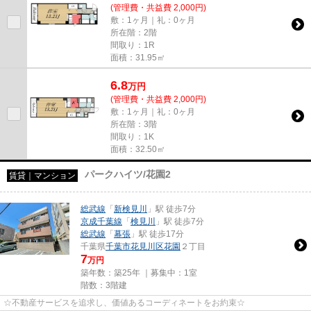
(管理費・共益費 2,000円)
敷：1ヶ月｜礼：0ヶ月
所在階：2階
間取り：1R
面積：31.95㎡
6.8
万
円
(管理費・共益費 2,000円)
敷：1ヶ月｜礼：0ヶ月
所在階：3階
間取り：1K
面積：32.50㎡
パークハイツ/花園2
賃貸｜マンション
総武線
「
新検見川
」駅 徒歩7分
京成千葉線
「
検見川
」駅 徒歩7分
総武線
「
幕張
」駅 徒歩17分
千葉県
千葉市花見川区
花園
２丁目
7
万円
築年数：築25年 ｜募集中：
1室
階数：3階建
☆不動産サービスを追求し、価値あるコーディネートをお約束☆