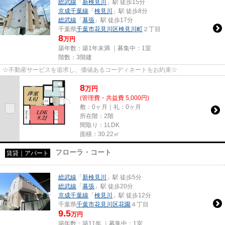
総武線
「
新検見川
」駅 徒歩15分
京成千葉線
「
検見川
」駅 徒歩8分
総武線
「
幕張
」駅 徒歩17分
千葉県
千葉市花見川区
検見川町
２丁目
8
万円
築年数：築1年未満 ｜募集中：
1室
階数：3階建
☆不動産サービスを追求し、価値あるコーディネートをお約束☆
8
万
円
(管理費・共益費 5,000円)
敷：0ヶ月｜礼：0ヶ月
所在階：2階
間取り：1LDK
面積：30.22㎡
フローラ・コート
賃貸｜アパート
総武線
「
新検見川
」駅 徒歩5分
総武線
「
幕張
」駅 徒歩20分
京成千葉線
「
検見川
」駅 徒歩12分
千葉県
千葉市花見川区
花園
４丁目
9.5
万円
築年数：築11年 ｜募集中：
1室