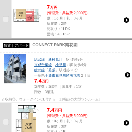
7
万
円
(管理費・共益費 2,000円)
敷：1ヶ月｜礼：0ヶ月
所在階：2階
間取り：1LDK
面積：43.16㎡
CONNECT PARK南花園
賃貸｜アパート
総武線
「
新検見川
」駅 徒歩8分
京成千葉線
「
検見川
」駅 徒歩4分
総武線
「
幕張
」駅 徒歩20分
千葉県
千葉市花見川区
南花園
２丁目
7.4
万円
築年数：築3年 ｜募集中：
1室
階数：3階建
☆収納◎、ウォークインCL付き☆ 11帖超の大型ワンルーム♪
7.4
万
円
(管理費・共益費 5,000円)
敷：0ヶ月｜礼：0ヶ月
所在階：3階
間取り：1R