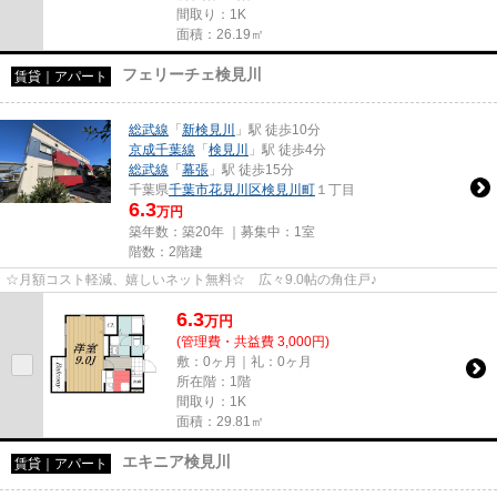
間取り：1K
面積：26.19㎡
フェリーチェ検見川
賃貸｜アパート
総武線
「
新検見川
」駅 徒歩10分
京成千葉線
「
検見川
」駅 徒歩4分
総武線
「
幕張
」駅 徒歩15分
千葉県
千葉市花見川区
検見川町
１丁目
6.3
万円
築年数：築20年 ｜募集中：
1室
階数：2階建
☆月額コスト軽減、嬉しいネット無料☆ 広々9.0帖の角住戸♪
6.3
万
円
(管理費・共益費 3,000円)
敷：0ヶ月｜礼：0ヶ月
所在階：1階
間取り：1K
面積：29.81㎡
エキニア検見川
賃貸｜アパート