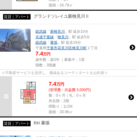
面積：26.79㎡
グランドソレイユ新検見川Ⅱ
賃貸｜アパート
総武線
「
新検見川
」駅 徒歩10分
京成千葉線
「
検見川
」駅 徒歩5分
総武線
「
幕張
」駅 徒歩19分
千葉県
千葉市花見川区
検見川町
２丁目
7.4
万円
築年数：築3年 ｜募集中：
1室
階数：3階建
☆不動産サービスを追求し、価値あるコーディネートをお約束☆
7.4
万
円
(管理費・共益費 3,000円)
敷：0ヶ月｜礼：0ヶ月
所在階：2階
間取り：1LDK
面積：30.96㎡
RH 幕張
賃貸｜アパート