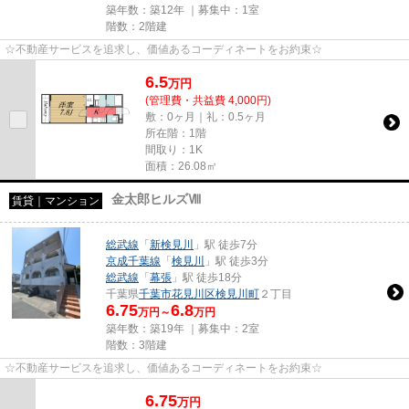
築年数：築12年 ｜募集中：
1室
階数：2階建
☆不動産サービスを追求し、価値あるコーディネートをお約束☆
6.5
万
円
(管理費・共益費 4,000円)
敷：0ヶ月｜礼：0.5ヶ月
所在階：1階
間取り：1K
面積：26.08㎡
金太郎ヒルズⅧ
賃貸｜マンション
総武線
「
新検見川
」駅 徒歩7分
京成千葉線
「
検見川
」駅 徒歩3分
総武線
「
幕張
」駅 徒歩18分
千葉県
千葉市花見川区
検見川町
２丁目
6.75
6.8
万円～
万円
築年数：築19年 ｜募集中：
2室
階数：3階建
☆不動産サービスを追求し、価値あるコーディネートをお約束☆
6.75
万
円