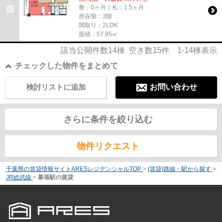
敷：0ヶ月｜礼：1.5ヶ月
所在階：3階
間取り：2LDK
面積：57.95㎡
該当公開件数
14
棟 空き数
15
件
1-14
棟表示
チェックした物件をまとめて
検討リストに追加
お問い合わせ
さらに条件を絞り込む
物件リクエスト
千葉県の賃貸情報サイトARESレジデンシャルTOP
>
(賃貸)路線・駅から探す
>
JR総武線
>
幕張駅の賃貸