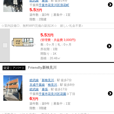
総武線
「
幕張
」駅 徒歩14分
千葉県
千葉市花見川区
浪花町
5.5
万円
築年数：築3年 ｜募集中：
1室
階数：2階建
☆室内設備◎、無料WiFi完備の築浅1K☆ 嬉しい礼金不要♪
5.5
万
円
(管理費・共益費 3,000円)
敷：0ヶ月｜礼：0ヶ月
所在階：1階
間取り：1K
面積：20.48㎡
Friendly新検見川
賃貸｜アパート
総武線
「
新検見川
」駅 徒歩7分
京成千葉線
「
検見川
」駅 徒歩8分
総武線
「
幕張
」駅 徒歩17分
千葉県
千葉市花見川区
花園
３丁目
6
万円
築年数：築9年 ｜募集中：
1室
階数：3階建