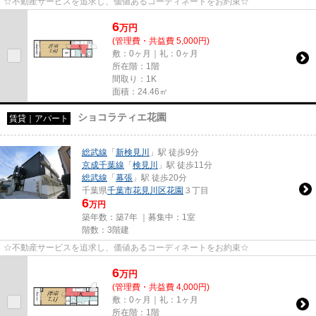
☆不動産サービスを追求し、価値あるコーディネートをお約束☆
6
万
円
(管理費・共益費 5,000円)
敷：0ヶ月｜礼：0ヶ月
所在階：1階
間取り：1K
面積：24.46㎡
ショコラティエ花園
賃貸｜アパート
総武線
「
新検見川
」駅 徒歩9分
京成千葉線
「
検見川
」駅 徒歩11分
総武線
「
幕張
」駅 徒歩20分
千葉県
千葉市花見川区
花園
３丁目
6
万円
築年数：築7年 ｜募集中：
1室
階数：3階建
☆不動産サービスを追求し、価値あるコーディネートをお約束☆
6
万
円
(管理費・共益費 4,000円)
敷：0ヶ月｜礼：1ヶ月
所在階：1階