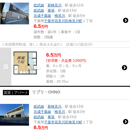
総武線
「
新検見川
」駅 徒歩12分
総武線
「
幕張
」駅 徒歩13分
京成千葉線
「
検見川
」駅 徒歩5分
千葉県
千葉市花見川区
検見川町
１丁目
6.5
万円
築年数：築1年 ｜募集中：
1室
階数：2階建
☆初期費用軽減、嬉しい敷金＆礼金0☆ 設備◎の築浅1R♪
6.5
万
円
(管理費・共益費 3,000円)
敷：0ヶ月｜礼：0ヶ月
所在階：1階
間取り：1R
面積：20.70㎡
リブリ・OHNO
賃貸｜アパート
総武線
「
新検見川
」駅 徒歩13分
京成千葉線
「
検見川
」駅 徒歩3分
総武線
「
幕張
」駅 徒歩15分
千葉県
千葉市花見川区
検見川町
１丁目
6.5
万円