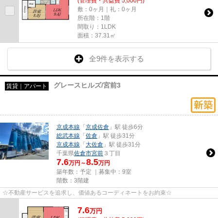
(管理費・共益費 5,000円)
敷：0ヶ月｜礼：0ヶ月
所在階：1階
間取り：1LDK
面積：37.31㎡
全9件を表示する
グレースヒルズ/宮前3
賃貸｜アパート
京成本線
「
京成佐倉
」駅 徒歩6分
総武本線
「
佐倉
」駅 徒歩31分
京成本線
「
大佐倉
」駅 徒歩31分
千葉県
佐倉市
宮前
３丁目
7.6
8.5
万円～
万円
築年数：予定 ｜募集中：
9室
階数：3階建
☆不動産サービスを追求し、価値あるコーディネートをお約束☆
7.6
万
円