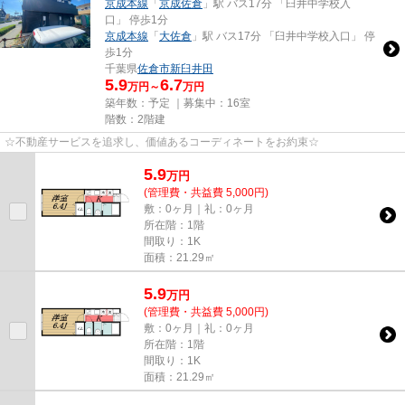
京成本線
「
京成佐倉
」駅 バス17分 「臼井中学校入
口」 停歩1分
京成本線
「
大佐倉
」駅 バス17分 「臼井中学校入口」 停
歩1分
千葉県
佐倉市
新臼井田
5.9
6.7
万円～
万円
築年数：予定 ｜募集中：
16室
階数：2階建
☆不動産サービスを追求し、価値あるコーディネートをお約束☆
5.9
万
円
(管理費・共益費 5,000円)
敷：0ヶ月｜礼：0ヶ月
所在階：1階
間取り：1K
面積：21.29㎡
5.9
万
円
(管理費・共益費 5,000円)
敷：0ヶ月｜礼：0ヶ月
所在階：1階
間取り：1K
面積：21.29㎡