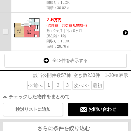
間取り：1LDK
面積：30.02㎡
7.6
万
円
(管理費・共益費 6,000円)
敷：0ヶ月｜礼：0ヶ月
所在階：1階
間取り：1LDK
面積：29.76㎡
全12件を表示する
該当公開件数
57
棟 空き数
233
件
1-20
棟表示
1
2
3
<<前へ
次へ>>
最初
チェックした物件をまとめて
検討リストに追加
お問い合わせ
さらに条件を絞り込む