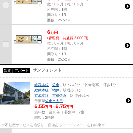
敷：0ヶ月｜礼：0ヶ月
所在階：1階
間取り：1R
面積：25.52㎡
6
万
円
(管理費・共益費 3,000円)
敷：0ヶ月｜礼：0ヶ月
所在階：1階
間取り：1R
面積：25.52㎡
サンフォレスト Ⅰ
賃貸｜アパート
総武本線
「
佐倉
」駅 バス9分 「佐倉南高」 停歩1分
総武本線
「
物井
」駅 徒歩31分
京成本線
「
京成佐倉
」駅 徒歩51分
千葉県
佐倉市
太田
6.55
6.75
万円～
万円
築年数：築16年 ｜募集中：
2室
階数：2階建
☆不動産サービスを追求し、価値あるコーディネートをお約束☆