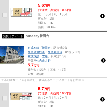
5.6
万
円
(管理費・共益費 3,000円)
敷：0ヶ月｜礼：1ヶ月
所在階：1階
間取り：1K
面積：20.16㎡
vinosity勝田台
賃貸｜アパート
京成本線
「
勝田台
」駅 徒歩9分
東葉高速鉄道
「
東葉勝田台
」駅 徒歩10分
京成本線
「
志津
」駅 徒歩16分
千葉県
佐倉市
井野
5.7
万円
築年数：築3年 ｜募集中：
2室
階数：3階建
☆不動産サービスを追求し、価値あるコーディネートをお約束☆
5.7
万
円
(管理費・共益費 4,000円)
敷：0ヶ月｜礼：0ヶ月
所在階：3階
間取り：1K