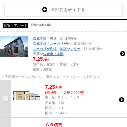
全24件を表示する
Primabelle
賃貸｜アパート
京成本線
「
志津
」駅 徒歩8分
京成本線
「
ユーカリが丘
」駅 徒歩14分
ユーカリが丘線
「
地区センター
」駅 徒歩18分
千葉県
佐倉市
上志津
7.25
万円
築年数：築5年 ｜募集中：
2室
階数：2階建
☆不動産サービスを追求し、価値あるコーディネートをお約束☆
7.25
万
円
(管理費・共益費 2,500円)
敷：0ヶ月｜礼：1ヶ月
所在階：1階
間取り：1R
面積：32.43㎡
7.25
万
円