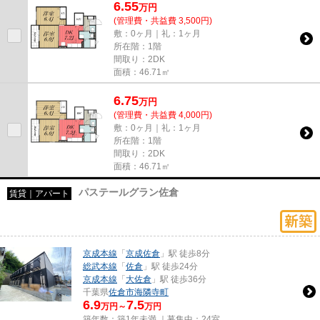
6.55
万
円
(管理費・共益費 3,500円)
敷：0ヶ月｜礼：1ヶ月
所在階：1階
間取り：2DK
面積：46.71㎡
6.75
万
円
(管理費・共益費 4,000円)
敷：0ヶ月｜礼：1ヶ月
所在階：1階
間取り：2DK
面積：46.71㎡
パステールグラン佐倉
賃貸｜アパート
京成本線
「
京成佐倉
」駅 徒歩8分
総武本線
「
佐倉
」駅 徒歩24分
京成本線
「
大佐倉
」駅 徒歩36分
千葉県
佐倉市
海隣寺町
6.9
7.5
万円～
万円
築年数：築1年未満 ｜募集中：
24室