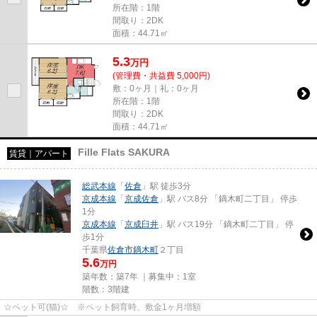
所在階：1階
間取り：2DK
面積：44.71㎡
5.3
万
円
(管理費・共益費 5,000円)
敷：0ヶ月｜礼：0ヶ月
所在階：1階
間取り：2DK
面積：44.71㎡
Fille Flats SAKURA
賃貸｜アパート
総武本線
「
佐倉
」駅 徒歩3分
京成本線
「
京成佐倉
」駅 バス8分 「鏑木町二丁目」 停歩
1分
京成本線
「
京成臼井
」駅 バス19分 「鏑木町二丁目」 停
歩1分
千葉県
佐倉市
鏑木町
２丁目
5.6
万円
築年数：築7年 ｜募集中：
1室
階数：3階建
☆ペット可(猫)☆ ※ペット飼育時、敷金1ヶ月増額