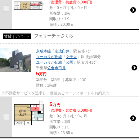
(管理費・共益費 6,000円)
敷：0ヶ月｜礼：0ヶ月
所在階：1階
間取り：1K
面積：20.00㎡
フェリーチェさくら
賃貸｜アパート
京成本線
「
京成臼井
」駅 徒歩7分
ユーカリが丘線
「
女子大
」駅 徒歩38分
ユーカリが丘線
「
公園
」駅 徒歩43分
千葉県
佐倉市
臼井
5
万円
築年数：築5年 ｜募集中：
1室
階数：2階建
☆不動産サービスを追求し、価値あるコーディネートをお約束☆
5
万
円
(管理費・共益費 6,000円)
敷：0ヶ月｜礼：0ヶ月
所在階：1階
間取り：1K
面積：23.85㎡