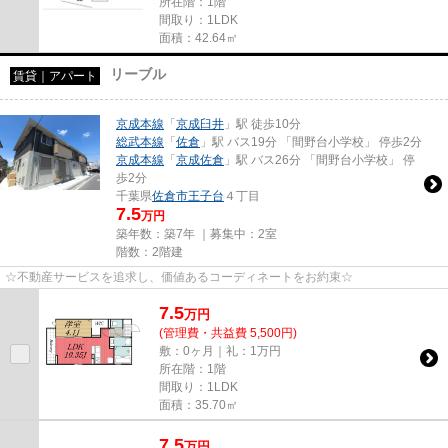
所在階：1階
間取り：1LDK
面積：42.64㎡
リーブル
賃貸｜アパート
京成本線
「
京成臼井
」駅 徒歩10分
総武本線
「
佐倉
」駅 バス19分 「間野台小学校」 停歩2分
京成本線
「
京成佐倉
」駅 バス26分 「間野台小学校」 停
歩2分
千葉県
佐倉市
王子台
４丁目
7.5
万円
築年数：築7年 ｜募集中：
2室
階数：2階建
☆不動産サービスを追求し、価値あるコーディネートをお約束☆
7.5
万
円
(管理費・共益費 5,500円)
敷：0ヶ月｜礼：1万円
所在階：1階
間取り：1LDK
面積：35.70㎡
7.5
万
円