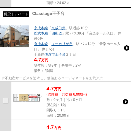
面積：24.62㎡
Classtage王子台
賃貸｜アパート
京成本線
「
京成臼井
」駅 徒歩10分
総武本線
「
四街道
」駅 バス39分 「音楽ホール入口」 停
歩6分
京成本線
「
ユーカリが丘
」駅 バス14分 「音楽ホール入
口」 停歩6分
千葉県
佐倉市
王子台
２丁目
4.7
万円
築年数：築9年 ｜募集中：
2室
階数：2階建
☆不動産サービスを追求し、価値あるコーディネートをお約束☆
4.7
万
円
(管理費・共益費 6,000円)
敷：0ヶ月｜礼：0ヶ月
所在階：1階
間取り：1K
面積：20.00㎡
4.7
万
円