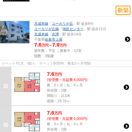
京成本線
「
ユーカリが丘
」駅 徒歩8分
ユーカリが丘線
「
地区センター
」駅 徒歩11分
京成本線
「
志津
」駅 徒歩14分
千葉県
佐倉市
上座
7.6
7.9
万円～
万円
築年数：予定 ｜募集中：
12室
階数：3階建
☆ペット可(犬、猫)☆ ※ペット飼育時、敷金2ヶ月増額
7.6
万
円
(管理費・共益費 6,000円)
敷：0ヶ月｜礼：0ヶ月
所在階：1階
間取り：1LDK
面積：29.76㎡
7.6
万
円
(管理費・共益費 6,000円)
敷：0ヶ月｜礼：0ヶ月
所在階：1階