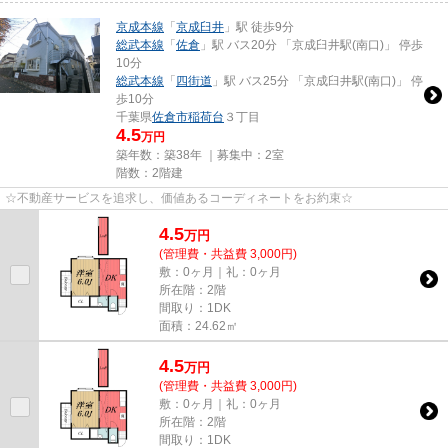
京成本線
「
京成臼井
」駅 徒歩9分
総武本線
「
佐倉
」駅 バス20分 「京成臼井駅(南口)」 停歩
10分
総武本線
「
四街道
」駅 バス25分 「京成臼井駅(南口)」 停
歩10分
千葉県
佐倉市
稲荷台
３丁目
4.5
万円
築年数：築38年 ｜募集中：
2室
階数：2階建
☆不動産サービスを追求し、価値あるコーディネートをお約束☆
4.5
万
円
(管理費・共益費 3,000円)
敷：0ヶ月｜礼：0ヶ月
所在階：2階
間取り：1DK
面積：24.62㎡
4.5
万
円
(管理費・共益費 3,000円)
敷：0ヶ月｜礼：0ヶ月
所在階：2階
間取り：1DK