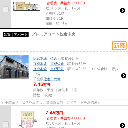
(管理費・共益費 2,500円)
敷：0ヶ月｜礼：1ヶ月
所在階：1階
間取り：1R
面積：32.43㎡
プレミアコート佐倉中央
賃貸｜アパート
総武本線
「
佐倉
」駅 徒歩14分
京成本線
「
京成佐倉
」駅 徒歩36分
京成本線
「
京成臼井
」駅 バス24分 「ＪＲ佐倉駅」 停歩
17分
千葉県
佐倉市
六崎
7.45
万円
築年数：予定 ｜募集中：
1室
階数：2階建
☆不動産サービスを追求し、価値あるコーディネートをお約束☆
7.45
万
円
(管理費・共益費 4,000円)
敷：0ヶ月｜礼：1ヶ月