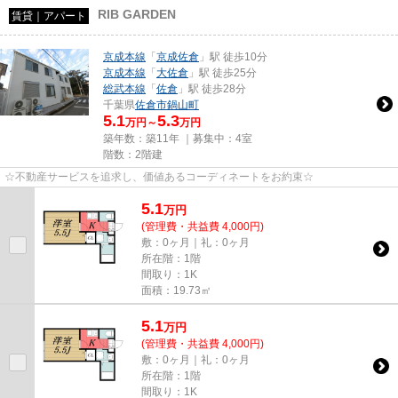
RIB GARDEN
賃貸｜アパート
京成本線
「
京成佐倉
」駅 徒歩10分
京成本線
「
大佐倉
」駅 徒歩25分
総武本線
「
佐倉
」駅 徒歩28分
千葉県
佐倉市
鍋山町
5.1
5.3
万円～
万円
築年数：築11年 ｜募集中：
4室
階数：2階建
☆不動産サービスを追求し、価値あるコーディネートをお約束☆
5.1
万
円
(管理費・共益費 4,000円)
敷：0ヶ月｜礼：0ヶ月
所在階：1階
間取り：1K
面積：19.73㎡
5.1
万
円
(管理費・共益費 4,000円)
敷：0ヶ月｜礼：0ヶ月
所在階：1階
間取り：1K