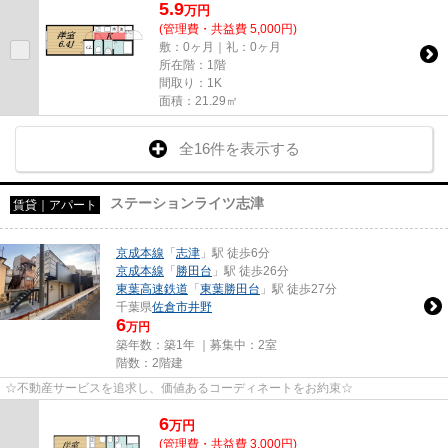
5.9
万
円
(管理費・共益費 5,000円)
敷：0ヶ月｜礼：0ヶ月
所在階：1階
間取り：1K
面積：21.29㎡
全16件を表示する
ステーションライツ志津
賃貸｜アパート
京成本線
「
志津
」駅 徒歩6分
京成本線
「
勝田台
」駅 徒歩26分
東葉高速鉄道
「
東葉勝田台
」駅 徒歩27分
千葉県
佐倉市
井野
6
万円
築年数：築1年 ｜募集中：
2室
階数：2階建
☆不動産サービスを追求し、価値あるコーディネートをお約束☆
6
万
円
(管理費・共益費 3,000円)