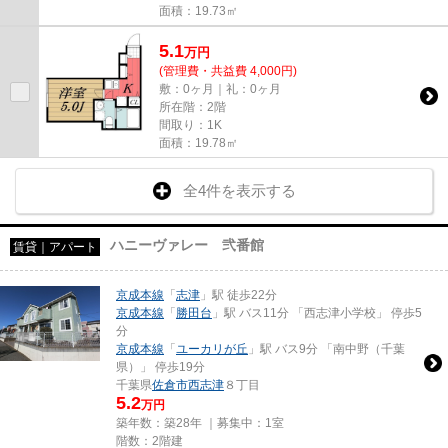
面積：19.73㎡
5.1
万
円
(管理費・共益費 4,000円)
敷：0ヶ月｜礼：0ヶ月
所在階：2階
間取り：1K
面積：19.78㎡
全4件を表示する
ハニーヴァレー 弐番館
賃貸｜アパート
京成本線
「
志津
」駅 徒歩22分
京成本線
「
勝田台
」駅 バス11分 「西志津小学校」 停歩5
分
京成本線
「
ユーカリが丘
」駅 バス9分 「南中野（千葉
県）」 停歩19分
千葉県
佐倉市
西志津
８丁目
5.2
万円
築年数：築28年 ｜募集中：
1室
階数：2階建