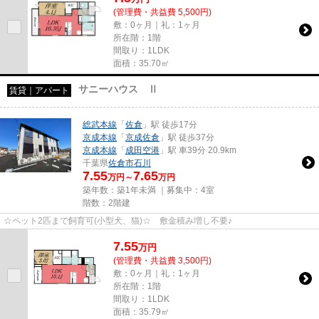
(管理費・共益費 5,500円)
敷：0ヶ月｜礼：1ヶ月
所在階：1階
間取り：1LDK
面積：35.70㎡
サニーハウス Ⅱ
賃貸｜アパート
総武本線
「
佐倉
」駅 徒歩17分
京成本線
「
京成佐倉
」駅 徒歩37分
京成本線
「
成田空港
」駅 車39分 20.9km
千葉県
佐倉市
石川
7.55
7.65
万円～
万円
築年数：築1年未満 ｜募集中：
4室
階数：2階建
☆ペット2匹まで飼育可(小型犬、猫)☆ 敷金積み増し不要♪
7.55
万
円
(管理費・共益費 3,500円)
敷：0ヶ月｜礼：1ヶ月
所在階：1階
間取り：1LDK
面積：35.79㎡