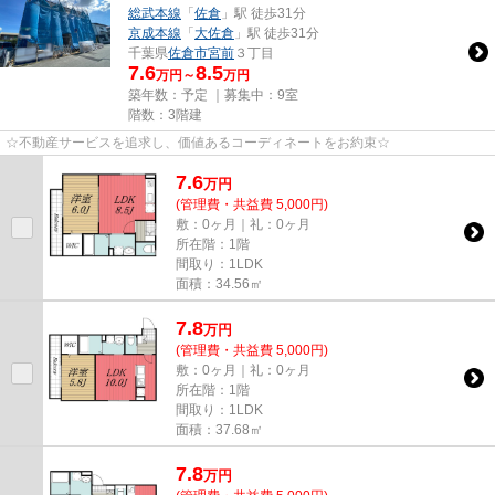
総武本線
「
佐倉
」駅 徒歩31分
京成本線
「
大佐倉
」駅 徒歩31分
千葉県
佐倉市
宮前
３丁目
7.6
8.5
万円～
万円
築年数：予定 ｜募集中：
9室
階数：3階建
☆不動産サービスを追求し、価値あるコーディネートをお約束☆
7.6
万
円
(管理費・共益費 5,000円)
敷：0ヶ月｜礼：0ヶ月
所在階：1階
間取り：1LDK
面積：34.56㎡
7.8
万
円
(管理費・共益費 5,000円)
敷：0ヶ月｜礼：0ヶ月
所在階：1階
間取り：1LDK
面積：37.68㎡
7.8
万
円