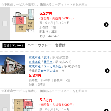
☆不動産サービスを追求し、価値あるコーディネートをお約束☆
5.2
万
円
(管理費・共益費 5,000円)
敷：0ヶ月｜礼：1ヶ月
所在階：1階
間取り：2DK
面積：44.34㎡
ハニーヴァレー 壱番館
賃貸｜アパート
京成本線
「
志津
」駅 徒歩22分
京成本線
「
勝田台
」駅 徒歩27分
京成本線
「
ユーカリが丘
」駅 徒歩41分
千葉県
佐倉市
西志津
８丁目
5.3
万円
築年数：築28年 ｜募集中：
2室
階数：2階建
☆不動産サービスを追求し、価値あるコーディネートをお約束☆
5.3
万
円
(管理費・共益費 5,000円)
敷：0ヶ月｜礼：1ヶ月