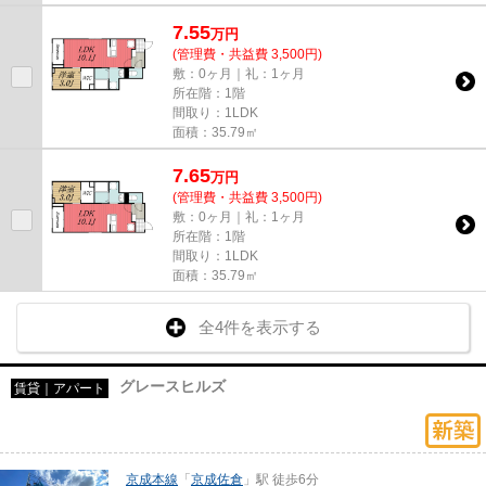
7.55
万
円
(管理費・共益費 3,500円)
敷：0ヶ月｜礼：1ヶ月
所在階：1階
間取り：1LDK
面積：35.79㎡
7.65
万
円
(管理費・共益費 3,500円)
敷：0ヶ月｜礼：1ヶ月
所在階：1階
間取り：1LDK
面積：35.79㎡
全4件を表示する
グレースヒルズ
賃貸｜アパート
京成本線
「
京成佐倉
」駅 徒歩6分