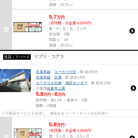
面積：20.01㎡
5.7
万
円
(管理費・共益費 4,000円)
敷：0ヶ月｜礼：0ヶ月
所在階：3階
間取り：1K
面積：20.01㎡
リブリ・コアラ
賃貸｜アパート
京成本線
「
ユーカリが丘
」駅 徒歩6分
京成本線
「
志津
」駅 徒歩14分
ユーカリが丘線
「
地区センター
」駅 徒歩13分
千葉県
佐倉市
上座
5.8
6
万円～
万円
築年数：築12年 ｜募集中：
3室
階数：2階建
☆不動産サービスを追求し、価値あるコーディネートをお約束☆
5.8
万
円
(管理費・共益費 4,000円)
敷：0ヶ月｜礼：0.5ヶ月