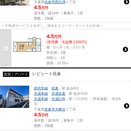
千葉県
佐倉市
西志津
５丁目
4.5
万円
築年数：築14年 ｜募集中：
1室
階数：2階建
☆不動産サービスを追求し、価値あるコーディネートをお約束☆
4.5
万
円
(管理費・共益費 3,000円)
敷：0ヶ月｜礼：0.5ヶ月
所在階：2階
間取り：1R
面積：19.50㎡
レピュート佐倉
賃貸｜アパート
総武本線
「
佐倉
」駅 徒歩6分
京成本線
「
京成佐倉
」駅 徒歩33分
京成本線
「
京成臼井
」駅 バス20分 「JR佐倉駅」 停歩6
分
千葉県
佐倉市
大崎台
１丁目
4.5
万円
築年数：築38年 ｜募集中：
1室
階数：2階建