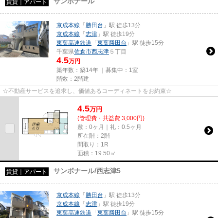
サンボナール
賃貸｜アパート
京成本線
「
勝田台
」駅 徒歩13分
京成本線
「
志津
」駅 徒歩19分
東葉高速鉄道
「
東葉勝田台
」駅 徒歩15分
千葉県
佐倉市
西志津
５丁目
4.5
万円
築年数：築14年 ｜募集中：
1室
階数：2階建
☆不動産サービスを追求し、価値あるコーディネートをお約束☆
4.5
万
円
(管理費・共益費 3,000円)
敷：0ヶ月｜礼：0.5ヶ月
所在階：2階
間取り：1R
面積：19.50㎡
サンボナール/西志津5
賃貸｜アパート
京成本線
「
勝田台
」駅 徒歩13分
京成本線
「
志津
」駅 徒歩19分
東葉高速鉄道
「
東葉勝田台
」駅 徒歩15分