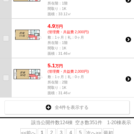
所在階：1階
間取り：1K
面積：33.12㎡
4.9
万
円
(管理費・共益費 2,000円)
敷：1ヶ月｜礼：0ヶ月
所在階：1階
間取り：1K
面積：31.46㎡
5.1
万
円
(管理費・共益費 2,000円)
敷：1ヶ月｜礼：0ヶ月
所在階：2階
間取り：1K
面積：31.46㎡
全4件を表示する
該当公開件数
124
棟 空き数
351
件
1-20
棟表示
1
2
3
4
5
<<前へ
次へ>>
最初