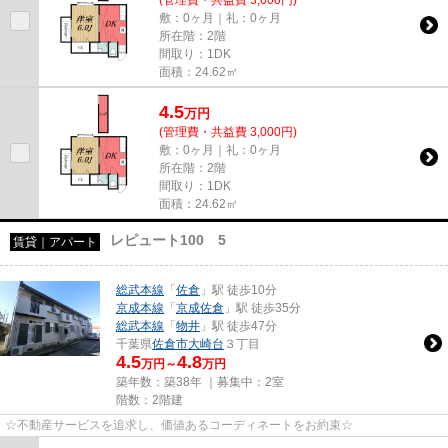
(管理費・共益費 3,000円)
敷：0ヶ月｜礼：0ヶ月
所在階：2階
間取り：1DK
面積：24.62㎡
4.5
万
円
(管理費・共益費 3,000円)
敷：0ヶ月｜礼：0ヶ月
所在階：2階
間取り：1DK
面積：24.62㎡
レピュート100 5
賃貸｜アパート
総武本線
「
佐倉
」駅 徒歩10分
京成本線
「
京成佐倉
」駅 徒歩35分
総武本線
「
物井
」駅 徒歩47分
千葉県
佐倉市
大崎台
３丁目
4.5
4.8
万円～
万円
築年数：築38年 ｜募集中：
2室
階数：2階建
☆不動産サービスを追求し、価値あるコーディネートをお約束☆