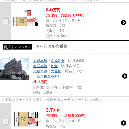
3.5
万
円
(管理費・共益費 3,000円)
敷：0ヶ月｜礼：0ヶ月
所在階：2階
間取り：1K
面積：20.58㎡
キャピタル壱番館
賃貸｜マンション
京成本線
「
京成佐倉
」駅 徒歩9分
総武本線
「
佐倉
」駅 徒歩18分
京成本線
「
大佐倉
」駅 徒歩33分
千葉県
佐倉市
新町
3.7
万円
築年数：築34年 ｜募集中：
1室
階数：5階建
☆不動産サービスを追求し、価値あるコーディネートをお約束☆
3.7
万
円
(管理費・共益費 5,000円)
敷：0ヶ月｜礼：0ヶ月
所在階：2階