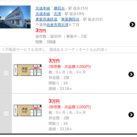
京成本線
「
勝田台
」駅 徒歩15分
京成本線
「
志津
」駅 徒歩19分
東葉高速鉄道
「
東葉勝田台
」駅 徒歩15分
千葉県
佐倉市
西志津
６丁目
3
万円
築年数：築30年 ｜募集中：
2室
階数：3階建
☆不動産サービスを追求し、価値あるコーディネートをお約束☆
3
万
円
(管理費・共益費 3,000円)
敷：0ヶ月｜礼：0ヶ月
所在階：1階
間取り：1K
面積：23.18㎡
3
万
円
(管理費・共益費 3,000円)
敷：0ヶ月｜礼：0ヶ月
所在階：1階
間取り：1K
面積：23.18㎡