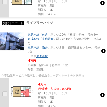
敷：1ヶ月｜礼：0ヶ月
所在階：2階
間取り：1K
面積：24.71㎡
ライブリーハイツ
賃貸｜アパート
総武本線
「
佐倉
」駅 バス10分 「根郷小学校」 停歩3分
京成本線
「
京成佐倉
」駅 バス19分 「根郷小学校」 停歩3
分
総武本線
「
物井
」駅 バス8分 「南部保健センター」 停歩
9分
千葉県
佐倉市
城
4
万円
築年数：築29年 ｜募集中：
1室
階数：2階建
☆不動産サービスを追求し、価値あるコーディネートをお約束☆
4
万
円
(管理費・共益費 2,000円)
敷：1ヶ月｜礼：0ヶ月
所在階：2階
間取り：1K
面積：23.77㎡