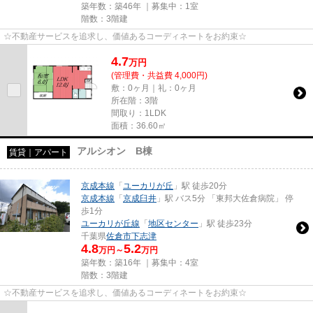
築年数：築46年 ｜募集中：
1室
階数：3階建
☆不動産サービスを追求し、価値あるコーディネートをお約束☆
4.7
万
円
(管理費・共益費 4,000円)
敷：0ヶ月｜礼：0ヶ月
所在階：3階
間取り：1LDK
面積：36.60㎡
アルシオン B棟
賃貸｜アパート
京成本線
「
ユーカリが丘
」駅 徒歩20分
京成本線
「
京成臼井
」駅 バス5分 「東邦大佐倉病院」 停
歩1分
ユーカリが丘線
「
地区センター
」駅 徒歩23分
千葉県
佐倉市
下志津
4.8
5.2
万円～
万円
築年数：築16年 ｜募集中：
4室
階数：3階建
☆不動産サービスを追求し、価値あるコーディネートをお約束☆