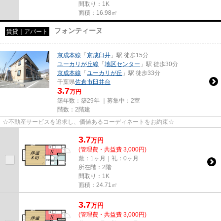
間取り：1K
面積：16.98㎡
フォンティーヌ
賃貸｜アパート
京成本線
「
京成臼井
」駅 徒歩15分
ユーカリが丘線
「
地区センター
」駅 徒歩30分
京成本線
「
ユーカリが丘
」駅 徒歩33分
千葉県
佐倉市
臼井台
3.7
万円
築年数：築29年 ｜募集中：
2室
階数：2階建
☆不動産サービスを追求し、価値あるコーディネートをお約束☆
3.7
万
円
(管理費・共益費 3,000円)
敷：1ヶ月｜礼：0ヶ月
所在階：2階
間取り：1K
面積：24.71㎡
3.7
万
円
(管理費・共益費 3,000円)