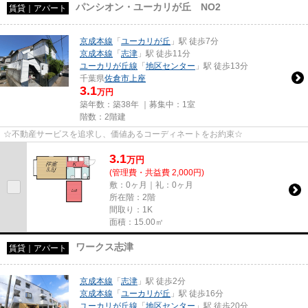
パンシオン・ユーカリが丘 NO2
賃貸｜アパート
京成本線
「
ユーカリが丘
」駅 徒歩7分
京成本線
「
志津
」駅 徒歩11分
ユーカリが丘線
「
地区センター
」駅 徒歩13分
千葉県
佐倉市
上座
3.1
万円
築年数：築38年 ｜募集中：
1室
階数：2階建
☆不動産サービスを追求し、価値あるコーディネートをお約束☆
3.1
万
円
(管理費・共益費 2,000円)
敷：0ヶ月｜礼：0ヶ月
所在階：2階
間取り：1K
面積：15.00㎡
ワークス志津
賃貸｜アパート
京成本線
「
志津
」駅 徒歩2分
京成本線
「
ユーカリが丘
」駅 徒歩16分
ユーカリが丘線
「
地区センター
」駅 徒歩20分