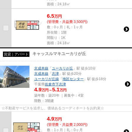
面積：24.18㎡
6.5
万
円
(管理費・共益費 3,500円)
敷：0ヶ月｜礼：1ヶ月
所在階：1階
間取り：1K
面積：24.18㎡
キャッスルマキユーカリが丘
賃貸｜アパート
京成本線
「
ユーカリが丘
」駅 徒歩10分
京成本線
「
志津
」駅 徒歩20分
ユーカリが丘線
「
地区センター
」駅 徒歩18分
千葉県
佐倉市
下志津
4.9
5.1
万円～
万円
築年数：築20年 ｜募集中：
4室
階数：3階建
☆不動産サービスを追求し、価値あるコーディネートをお約束☆
4.9
万
円
(管理費・共益費 2,000円)
敷：1ヶ月｜礼：0ヶ月