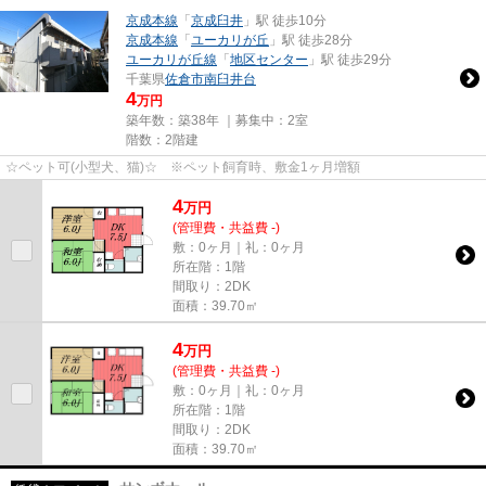
京成本線
「
京成臼井
」駅 徒歩10分
京成本線
「
ユーカリが丘
」駅 徒歩28分
ユーカリが丘線
「
地区センター
」駅 徒歩29分
千葉県
佐倉市
南臼井台
4
万円
築年数：築38年 ｜募集中：
2室
階数：2階建
☆ペット可(小型犬、猫)☆ ※ペット飼育時、敷金1ヶ月増額
4
万
円
(管理費・共益費 -)
敷：0ヶ月｜礼：0ヶ月
所在階：1階
間取り：2DK
面積：39.70㎡
4
万
円
(管理費・共益費 -)
敷：0ヶ月｜礼：0ヶ月
所在階：1階
間取り：2DK
面積：39.70㎡