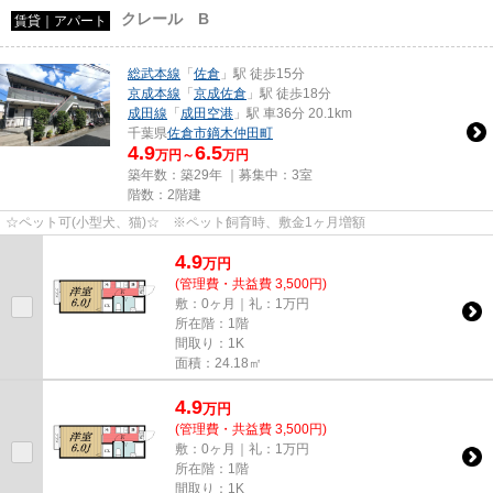
クレール B
賃貸｜アパート
総武本線
「
佐倉
」駅 徒歩15分
京成本線
「
京成佐倉
」駅 徒歩18分
成田線
「
成田空港
」駅 車36分 20.1km
千葉県
佐倉市
鏑木仲田町
4.9
6.5
万円～
万円
築年数：築29年 ｜募集中：
3室
階数：2階建
☆ペット可(小型犬、猫)☆ ※ペット飼育時、敷金1ヶ月増額
4.9
万
円
(管理費・共益費 3,500円)
敷：0ヶ月｜礼：1万円
所在階：1階
間取り：1K
面積：24.18㎡
4.9
万
円
(管理費・共益費 3,500円)
敷：0ヶ月｜礼：1万円
所在階：1階
間取り：1K