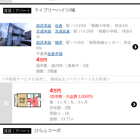
ライブリーハイツ/城
賃貸｜アパート
総武本線
「
佐倉
」駅 バス10分 「根郷小学校」 停歩3分
京成本線
「
京成佐倉
」駅 バス19分 「根郷小学校」 停歩3
分
総武本線
「
物井
」駅 バス8分 「南部保健センター」 停歩
9分
千葉県
佐倉市
城
4
万円
築年数：築29年 ｜募集中：
1室
階数：2階建
☆不動産サービスを追求し、価値あるコーディネートをお約束☆
4
万
円
(管理費・共益費 2,000円)
敷：1ヶ月｜礼：0ヶ月
所在階：2階
間取り：1K
面積：23.77㎡
ひらふコーポ
賃貸｜アパート