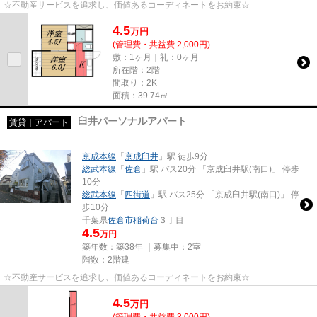
☆不動産サービスを追求し、価値あるコーディネートをお約束☆
4.5
万
円
(管理費・共益費 2,000円)
敷：1ヶ月｜礼：0ヶ月
所在階：2階
間取り：2K
面積：39.74㎡
臼井パーソナルアパート
賃貸｜アパート
京成本線
「
京成臼井
」駅 徒歩9分
総武本線
「
佐倉
」駅 バス20分 「京成臼井駅(南口)」 停歩
10分
総武本線
「
四街道
」駅 バス25分 「京成臼井駅(南口)」 停
歩10分
千葉県
佐倉市
稲荷台
３丁目
4.5
万円
築年数：築38年 ｜募集中：
2室
階数：2階建
☆不動産サービスを追求し、価値あるコーディネートをお約束☆
4.5
万
円