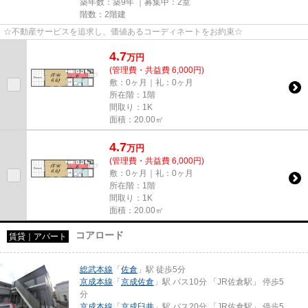
築年数：築9年 ｜募集中：
2室
階数：2階建
☆不動産サービスを追求し、価値あるコーディネートをお約束☆
4.7
万
円
(管理費・共益費 6,000円)
敷：0ヶ月｜礼：0ヶ月
所在階：1階
間取り：1K
面積：20.00㎡
4.7
万
円
(管理費・共益費 6,000円)
敷：0ヶ月｜礼：0ヶ月
所在階：1階
間取り：1K
面積：20.00㎡
コアロード
賃貸｜アパート
総武本線
「
佐倉
」駅 徒歩5分
京成本線
「
京成佐倉
」駅 バス10分 「JR佐倉駅」 停歩5
分
京成本線
「
京成臼井
」駅 バス20分 「JR佐倉駅」 停歩5