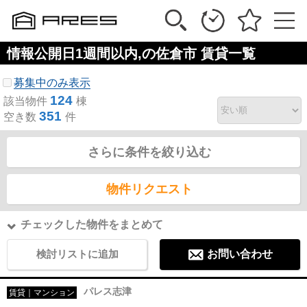
情報公開日1週間以内,の佐倉市 賃貸一覧
募集中のみ表示
124
該当物件
棟
351
空き数
件
さらに条件を絞り込む
物件リクエスト
チェックした物件をまとめて
検討リストに追加
お問い合わせ
パレス志津
賃貸｜マンション