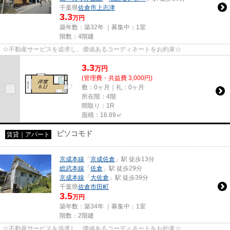
千葉県
佐倉市
上志津
3.3
万円
築年数：築32年 ｜募集中：
1室
階数：4階建
☆不動産サービスを追求し、価値あるコーディネートをお約束☆
3.3
万
円
(管理費・共益費 3,000円)
敷：0ヶ月｜礼：0ヶ月
所在階：4階
間取り：1R
面積：16.89㎡
ピソコモド
賃貸｜アパート
京成本線
「
京成佐倉
」駅 徒歩13分
総武本線
「
佐倉
」駅 徒歩29分
京成本線
「
大佐倉
」駅 徒歩39分
千葉県
佐倉市
田町
3.5
万円
築年数：築34年 ｜募集中：
1室
階数：2階建
☆不動産サービスを追求し、価値あるコーディネートをお約束☆