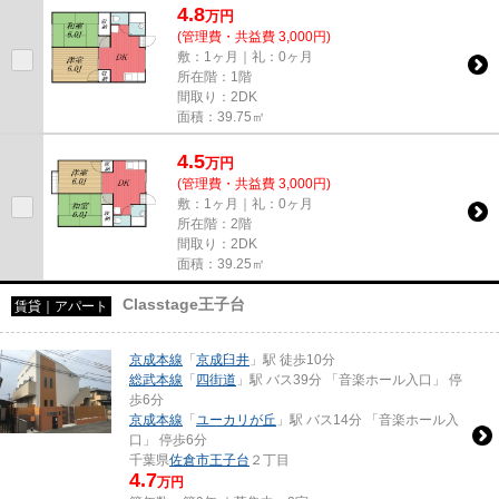
4.8
万
円
(管理費・共益費 3,000円)
敷：1ヶ月｜礼：0ヶ月
所在階：1階
間取り：2DK
面積：39.75㎡
4.5
万
円
(管理費・共益費 3,000円)
敷：1ヶ月｜礼：0ヶ月
所在階：2階
間取り：2DK
面積：39.25㎡
Classtage王子台
賃貸｜アパート
京成本線
「
京成臼井
」駅 徒歩10分
総武本線
「
四街道
」駅 バス39分 「音楽ホール入口」 停
歩6分
京成本線
「
ユーカリが丘
」駅 バス14分 「音楽ホール入
口」 停歩6分
千葉県
佐倉市
王子台
２丁目
4.7
万円