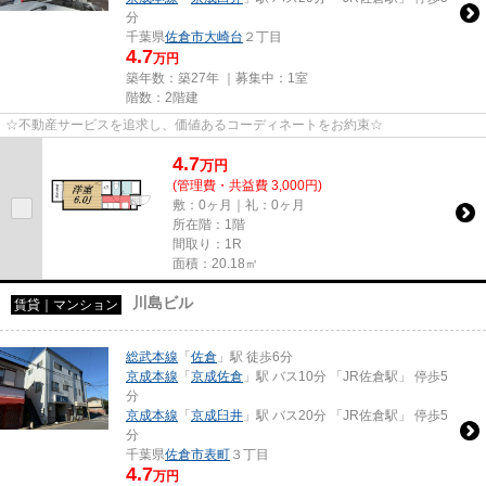
分
千葉県
佐倉市
大崎台
２丁目
4.7
万円
築年数：築27年 ｜募集中：
1室
階数：2階建
☆不動産サービスを追求し、価値あるコーディネートをお約束☆
4.7
万
円
(管理費・共益費 3,000円)
敷：0ヶ月｜礼：0ヶ月
所在階：1階
間取り：1R
面積：20.18㎡
川島ビル
賃貸｜マンション
総武本線
「
佐倉
」駅 徒歩6分
京成本線
「
京成佐倉
」駅 バス10分 「JR佐倉駅」 停歩5
分
京成本線
「
京成臼井
」駅 バス20分 「JR佐倉駅」 停歩5
分
千葉県
佐倉市
表町
３丁目
4.7
万円