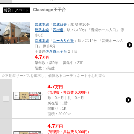
Classtage王子台
賃貸｜アパート
京成本線
「
京成臼井
」駅 徒歩10分
総武本線
「
四街道
」駅 バス39分 「音楽ホール入口」 停
歩6分
京成本線
「
ユーカリが丘
」駅 バス14分 「音楽ホール入
口」 停歩6分
千葉県
佐倉市
王子台
２丁目
4.7
万円
築年数：築9年 ｜募集中：
2室
階数：2階建
☆不動産サービスを追求し、価値あるコーディネートをお約束☆
4.7
万
円
(管理費・共益費 6,000円)
敷：0ヶ月｜礼：0ヶ月
所在階：1階
間取り：1K
面積：20.00㎡
4.7
万
円
(管理費・共益費 6,000円)