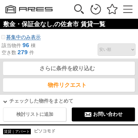
敷金・保証金なし,の佐倉市 賃貸一覧
募集中のみ表示
96
該当物件
棟
279
空き数
件
さらに条件を絞り込む
物件リクエスト
チェックした物件をまとめて
検討リストに追加
お問い合わせ
ピソコモド
賃貸｜アパート