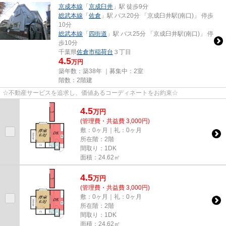
京成本線
「
京成臼井
」駅 徒歩9分
総武本線
「
佐倉
」駅 バス20分 「京成臼井駅(南口)」 停歩
10分
総武本線
「
四街道
」駅 バス25分 「京成臼井駅(南口)」 停
歩10分
千葉県
佐倉市
稲荷台
３丁目
4.5
万円
築年数：築38年 ｜募集中：
2室
階数：2階建
☆不動産サービスを追求し、価値あるコーディネートをお約束☆
4.5
万
円
(管理費・共益費 3,000円)
敷：0ヶ月｜礼：0ヶ月
所在階：2階
間取り：1DK
面積：24.62㎡
4.5
万
円
(管理費・共益費 3,000円)
敷：0ヶ月｜礼：0ヶ月
所在階：2階
間取り：1DK
面積：24.62㎡