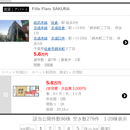
Fille Flats SAKURA
賃貸｜アパート
総武本線
「
佐倉
」駅 徒歩3分
京成本線
「
京成佐倉
」駅 バス8分 「鏑木町二丁目」 停歩
1分
京成本線
「
京成臼井
」駅 バス19分 「鏑木町二丁目」 停
歩1分
千葉県
佐倉市
鏑木町
２丁目
5.6
万円
築年数：築7年 ｜募集中：
1室
階数：3階建
☆ペット可(猫)☆ ※ペット飼育時、敷金1ヶ月増額
5.6
万
円
(管理費・共益費 3,000円)
敷：0ヶ月｜礼：1ヶ月
所在階：1階
間取り：1K
面積：20.16㎡
該当公開件数
96
棟 空き数
279
件
1-20
棟表示
1
2
3
4
5
<<前へ
次へ>>
最初