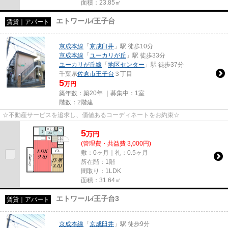
面積：23.85㎡
エトワール/王子台
賃貸｜アパート
京成本線
「
京成臼井
」駅 徒歩10分
京成本線
「
ユーカリが丘
」駅 徒歩33分
ユーカリが丘線
「
地区センター
」駅 徒歩37分
千葉県
佐倉市
王子台
３丁目
5
万円
築年数：築20年 ｜募集中：
1室
階数：2階建
☆不動産サービスを追求し、価値あるコーディネートをお約束☆
5
万
円
(管理費・共益費 3,000円)
敷：0ヶ月｜礼：0.5ヶ月
所在階：1階
間取り：1LDK
面積：31.64㎡
エトワール/王子台3
賃貸｜アパート
京成本線
「
京成臼井
」駅 徒歩9分