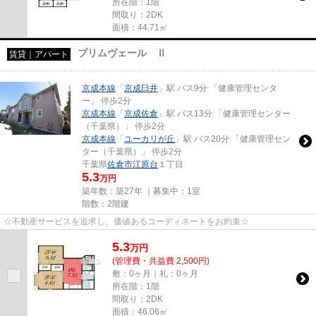
所在階：1階
間取り：2DK
面積：44.71㎡
プリムヴェール Ⅱ
賃貸｜アパート
京成本線
「
京成臼井
」駅 バス9分 「健康管理センタ
ー」 停歩2分
京成本線
「
京成佐倉
」駅 バス13分 「健康管理センター
（千葉県）」 停歩2分
京成本線
「
ユーカリが丘
」駅 バス20分 「健康管理セン
ター（千葉県）」 停歩2分
千葉県
佐倉市
江原台
１丁目
5.3
万円
築年数：築27年 ｜募集中：
1室
階数：2階建
☆不動産サービスを追求し、価値あるコーディネートをお約束☆
5.3
万
円
(管理費・共益費 2,500円)
敷：0ヶ月｜礼：0ヶ月
所在階：1階
間取り：2DK
面積：46.06㎡