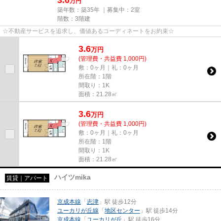
3.6
万円
築年数：築35年 ｜募集中：
2室
階数：3階建
☆不動産サービスを追求し、価値あるコーディネートをお約束☆
3.6
万
円
(管理費・共益費 1,000円)
敷：0ヶ月｜礼：0ヶ月
所在階：1階
間取り：1K
面積：21.28㎡
3.6
万
円
(管理費・共益費 1,000円)
敷：0ヶ月｜礼：0ヶ月
所在階：1階
間取り：1K
面積：21.28㎡
ハイツmika
賃貸｜アパート
京成本線
「
志津
」駅 徒歩12分
ユーカリが丘線
「
地区センター
」駅 徒歩14分
京成本線
「
ユーカリが丘
」駅 徒歩16分