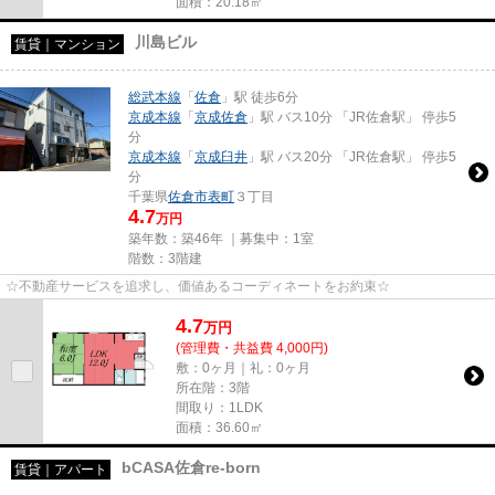
面積：20.18㎡
川島ビル
賃貸｜マンション
総武本線
「
佐倉
」駅 徒歩6分
京成本線
「
京成佐倉
」駅 バス10分 「JR佐倉駅」 停歩5
分
京成本線
「
京成臼井
」駅 バス20分 「JR佐倉駅」 停歩5
分
千葉県
佐倉市
表町
３丁目
4.7
万円
築年数：築46年 ｜募集中：
1室
階数：3階建
☆不動産サービスを追求し、価値あるコーディネートをお約束☆
4.7
万
円
(管理費・共益費 4,000円)
敷：0ヶ月｜礼：0ヶ月
所在階：3階
間取り：1LDK
面積：36.60㎡
bCASA佐倉re-born
賃貸｜アパート