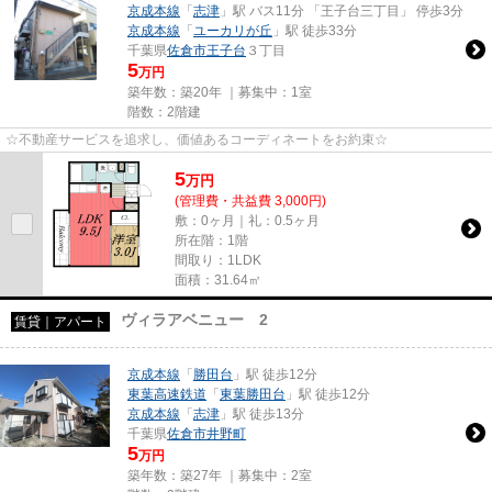
京成本線
「
志津
」駅 バス11分 「王子台三丁目」 停歩3分
京成本線
「
ユーカリが丘
」駅 徒歩33分
千葉県
佐倉市
王子台
３丁目
5
万円
築年数：築20年 ｜募集中：
1室
階数：2階建
☆不動産サービスを追求し、価値あるコーディネートをお約束☆
5
万
円
(管理費・共益費 3,000円)
敷：0ヶ月｜礼：0.5ヶ月
所在階：1階
間取り：1LDK
面積：31.64㎡
ヴィラアベニュー 2
賃貸｜アパート
京成本線
「
勝田台
」駅 徒歩12分
東葉高速鉄道
「
東葉勝田台
」駅 徒歩12分
京成本線
「
志津
」駅 徒歩13分
千葉県
佐倉市
井野町
5
万円
築年数：築27年 ｜募集中：
2室