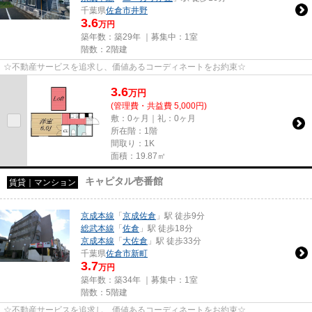
千葉県
佐倉市
井野
3.6
万円
築年数：築29年 ｜募集中：
1室
階数：2階建
☆不動産サービスを追求し、価値あるコーディネートをお約束☆
3.6
万
円
(管理費・共益費 5,000円)
敷：0ヶ月｜礼：0ヶ月
所在階：1階
間取り：1K
面積：19.87㎡
キャピタル壱番館
賃貸｜マンション
京成本線
「
京成佐倉
」駅 徒歩9分
総武本線
「
佐倉
」駅 徒歩18分
京成本線
「
大佐倉
」駅 徒歩33分
千葉県
佐倉市
新町
3.7
万円
築年数：築34年 ｜募集中：
1室
階数：5階建
☆不動産サービスを追求し、価値あるコーディネートをお約束☆