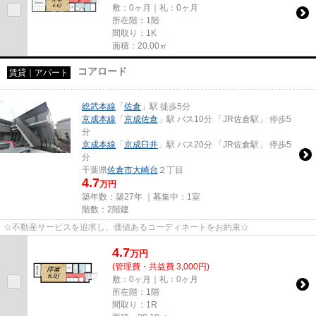
敷：0ヶ月｜礼：0ヶ月
所在階：1階
間取り：1K
面積：20.00㎡
コアロード
賃貸｜アパート
総武本線
「
佐倉
」駅 徒歩5分
京成本線
「
京成佐倉
」駅 バス10分 「JR佐倉駅」 停歩5
分
京成本線
「
京成臼井
」駅 バス20分 「JR佐倉駅」 停歩5
分
千葉県
佐倉市
大崎台
２丁目
4.7
万円
築年数：築27年 ｜募集中：
1室
階数：2階建
☆不動産サービスを追求し、価値あるコーディネートをお約束☆
4.7
万
円
(管理費・共益費 3,000円)
敷：0ヶ月｜礼：0ヶ月
所在階：1階
間取り：1R