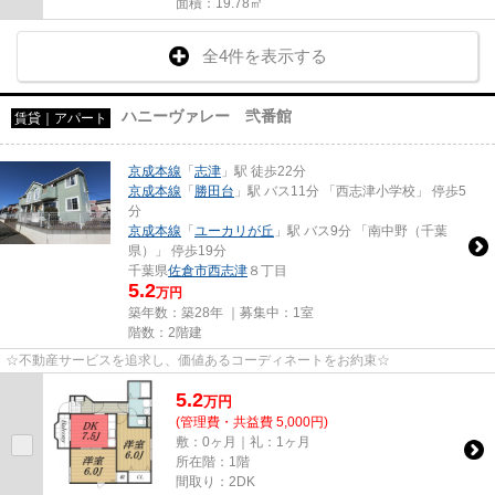
面積：19.78㎡
全4件を表示する
ハニーヴァレー 弐番館
賃貸｜アパート
京成本線
「
志津
」駅 徒歩22分
京成本線
「
勝田台
」駅 バス11分 「西志津小学校」 停歩5
分
京成本線
「
ユーカリが丘
」駅 バス9分 「南中野（千葉
県）」 停歩19分
千葉県
佐倉市
西志津
８丁目
5.2
万円
築年数：築28年 ｜募集中：
1室
階数：2階建
☆不動産サービスを追求し、価値あるコーディネートをお約束☆
5.2
万
円
(管理費・共益費 5,000円)
敷：0ヶ月｜礼：1ヶ月
所在階：1階
間取り：2DK