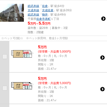
総武本線
「
佐倉
」駅 徒歩4分
京成本線
「
京成佐倉
」駅 徒歩28分
総武本線
「
物井
」駅 徒歩49分
千葉県
佐倉市
表町
１丁目
5
5.5
万円～
万円
築年数：築26年 ｜募集中：
3室
階数：2階建
☆ペット可(猫)☆ ※ペット飼育時、敷金1ヶ月増額
5
万
円
(管理費・共益費 5,000円)
敷：0ヶ月｜礼：0ヶ月
所在階：1階
間取り：1R
面積：21.47㎡
5
万
円
(管理費・共益費 5,000円)
敷：0ヶ月｜礼：0ヶ月
所在階：1階
間取り：1K
面積：21.47㎡