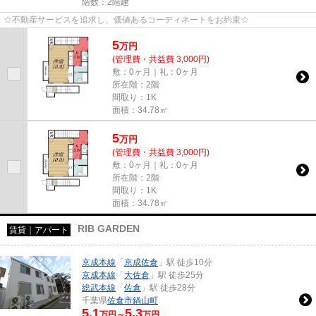
階数：2階建
☆不動産サービスを追求し、価値あるコーディネートをお約束☆
5
万
円
(管理費・共益費 3,000円)
敷：0ヶ月｜礼：0ヶ月
所在階：2階
間取り：1K
面積：34.78㎡
5
万
円
(管理費・共益費 3,000円)
敷：0ヶ月｜礼：0ヶ月
所在階：2階
間取り：1K
面積：34.78㎡
RIB GARDEN
賃貸｜アパート
京成本線
「
京成佐倉
」駅 徒歩10分
京成本線
「
大佐倉
」駅 徒歩25分
総武本線
「
佐倉
」駅 徒歩28分
千葉県
佐倉市
鍋山町
5.1
5.3
万円～
万円