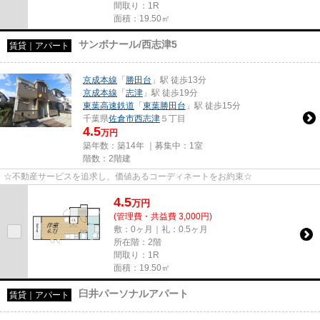
間取り：1R
面積：19.50㎡
サンボナール/西志津5
賃貸｜アパート
京成本線
「
勝田台
」駅 徒歩13分
京成本線
「
志津
」駅 徒歩19分
東葉高速鉄道
「
東葉勝田台
」駅 徒歩15分
千葉県
佐倉市
西志津
５丁目
4.5
万円
築年数：築14年 ｜募集中：
1室
階数：2階建
☆不動産サービスを追求し、価値あるコーディネートをお約束☆
4.5
万
円
(管理費・共益費 3,000円)
敷：0ヶ月｜礼：0.5ヶ月
所在階：2階
間取り：1R
面積：19.50㎡
臼井パーソナルアパート
賃貸｜アパート