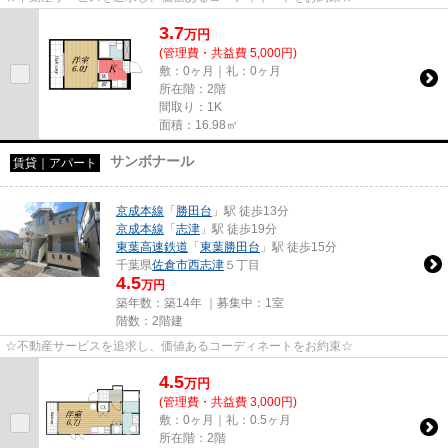
3.7
万
円
(管理費・共益費 5,000円)
敷：0ヶ月｜礼：0ヶ月
所在階：2階
間取り：1K
面積：16.98㎡
サンボナール
賃貸｜アパート
京成本線
「
勝田台
」駅 徒歩13分
京成本線
「
志津
」駅 徒歩19分
東葉高速鉄道
「
東葉勝田台
」駅 徒歩15分
千葉県
佐倉市
西志津
５丁目
4.5
万円
築年数：築14年 ｜募集中：
1室
階数：2階建
☆不動産サービスを追求し、価値あるコーディネートをお約束☆
4.5
万
円
(管理費・共益費 3,000円)
敷：0ヶ月｜礼：0.5ヶ月
所在階：2階