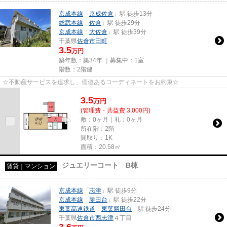
京成本線
「
京成佐倉
」駅 徒歩13分
総武本線
「
佐倉
」駅 徒歩29分
京成本線
「
大佐倉
」駅 徒歩39分
千葉県
佐倉市
田町
3.5
万円
築年数：築34年 ｜募集中：
1室
階数：2階建
☆不動産サービスを追求し、価値あるコーディネートをお約束☆
3.5
万
円
(管理費・共益費 3,000円)
敷：0ヶ月｜礼：0ヶ月
所在階：2階
間取り：1K
面積：20.58㎡
ジュエリーコート B棟
賃貸｜マンション
京成本線
「
志津
」駅 徒歩9分
京成本線
「
勝田台
」駅 徒歩22分
東葉高速鉄道
「
東葉勝田台
」駅 徒歩24分
千葉県
佐倉市
西志津
４丁目