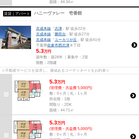
面積：44.34㎡
ハニーヴァレー 壱番館
賃貸｜アパート
京成本線
「
志津
」駅 徒歩22分
京成本線
「
勝田台
」駅 徒歩27分
京成本線
「
ユーカリが丘
」駅 徒歩41分
千葉県
佐倉市
西志津
８丁目
5.3
万円
築年数：築28年 ｜募集中：
2室
階数：2階建
☆不動産サービスを追求し、価値あるコーディネートをお約束☆
5.3
万
円
(管理費・共益費 5,000円)
敷：0ヶ月｜礼：1ヶ月
所在階：1階
間取り：2DK
面積：44.71㎡
5.3
万
円
(管理費・共益費 5,000円)
敷：0ヶ月｜礼：0ヶ月