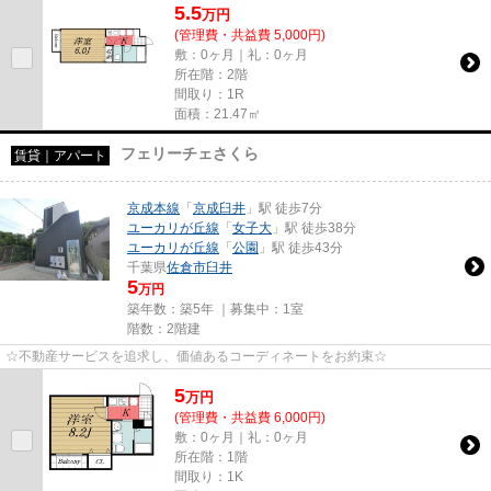
5.5
万
円
(管理費・共益費 5,000円)
敷：0ヶ月｜礼：0ヶ月
所在階：2階
間取り：1R
面積：21.47㎡
フェリーチェさくら
賃貸｜アパート
京成本線
「
京成臼井
」駅 徒歩7分
ユーカリが丘線
「
女子大
」駅 徒歩38分
ユーカリが丘線
「
公園
」駅 徒歩43分
千葉県
佐倉市
臼井
5
万円
築年数：築5年 ｜募集中：
1室
階数：2階建
☆不動産サービスを追求し、価値あるコーディネートをお約束☆
5
万
円
(管理費・共益費 6,000円)
敷：0ヶ月｜礼：0ヶ月
所在階：1階
間取り：1K