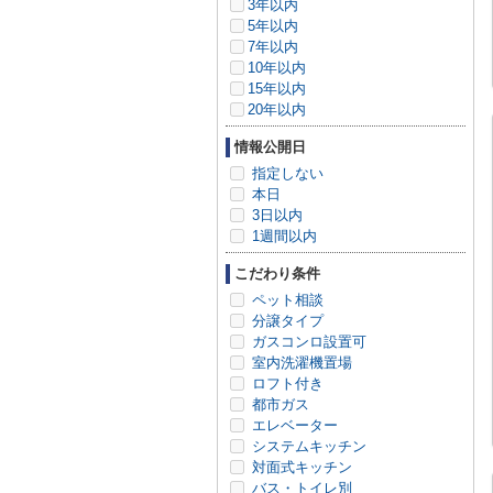
3年以内
5年以内
7年以内
10年以内
15年以内
20年以内
情報公開日
指定しない
本日
3日以内
1週間以内
こだわり条件
ペット相談
分譲タイプ
ガスコンロ設置可
室内洗濯機置場
ロフト付き
都市ガス
エレベーター
システムキッチン
対面式キッチン
バス・トイレ別