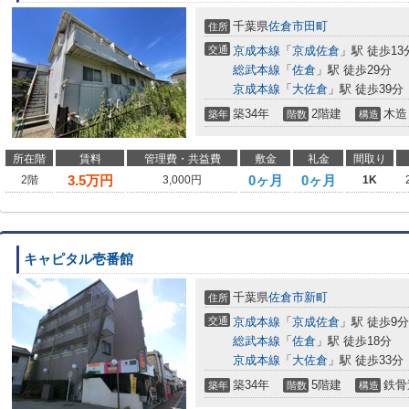
千葉県
佐倉市
田町
住所
交通
京成本線
「
京成佐倉
」駅 徒歩13
総武本線
「
佐倉
」駅 徒歩29分
京成本線
「
大佐倉
」駅 徒歩39分
築34年
2階建
木造
築年
階数
構造
所在階
賃料
管理費・共益費
敷金
礼金
間取り
3.5
万円
0ヶ月
0ヶ月
2階
3,000円
1K
キャピタル壱番館
千葉県
佐倉市
新町
住所
交通
京成本線
「
京成佐倉
」駅 徒歩9分
総武本線
「
佐倉
」駅 徒歩18分
京成本線
「
大佐倉
」駅 徒歩33分
築34年
5階建
鉄骨
築年
階数
構造