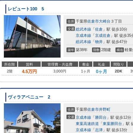
レピュート100 5
千葉県
佐倉市
大崎台
３丁目
住所
交通
総武本線
「
佐倉
」駅 徒歩10分
京成本線
「
京成佐倉
」駅 徒歩35
総武本線
「
物井
」駅 徒歩47分
築38年
2階建
軽量
築年
階数
構造
所在階
賃料
管理費・共益費
敷金
礼金
間取り
4.5
万円
0ヶ月
2階
3,000円
1ヶ月
2DK
3
ヴィラアベニュー 2
千葉県
佐倉市
井野町
住所
交通
京成本線
「
勝田台
」駅 徒歩12分
東葉高速鉄道
「
東葉勝田台
」駅 
京成本線
「
志津
」駅 徒歩13分