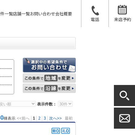
物件一覧
店舗一覧
お問い合わせ
会社概要
電話
来店予約
表示件数：
0
棟表示
<<前へ
1
2
3
次へ>>
最初