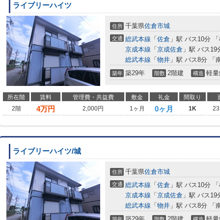
ライブリーハイツ
千葉県
佐倉市
城
住所
交通
総武本線
「
佐倉
」駅 バス10分 
京成本線
「
京成佐倉
」駅 バス19
総武本線
「
物井
」駅 バス8分 「
築29年
2階建
軽量
築年
階数
構造
所在階
賃料
管理費・共益費
敷金
礼金
間取り
4
万円
0ヶ月
2階
2,000円
1ヶ月
1K
23
ライブリーハイツ/城
千葉県
佐倉市
城
住所
交通
総武本線
「
佐倉
」駅 バス10分 
京成本線
「
京成佐倉
」駅 バス19
総武本線
「
物井
」駅 バス8分 「
築29年
2階建
軽量
築年
階数
構造