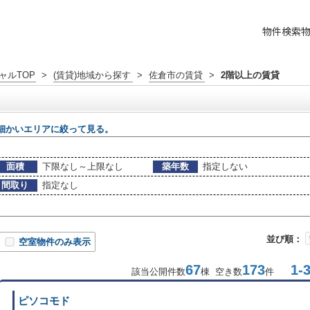
物件検索
ャルTOP
>
(賃貸)地域から探す
>
佐倉市の賃貸
>
2階以上の賃貸
細かいエリアに絞って見る。
面積
下限なし～上限なし
築年数
指定しない
間取り
指定なし
並び順：
空室物件のみ表示
67
173
1-3
該当公開件数
棟 空き数
件
ピソコモド