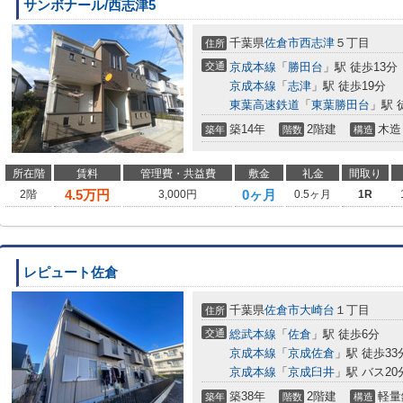
サンボナール/西志津5
千葉県
佐倉市
西志津
５丁目
住所
交通
京成本線
「
勝田台
」駅 徒歩13分
京成本線
「
志津
」駅 徒歩19分
東葉高速鉄道
「
東葉勝田台
」駅 
築14年
2階建
木造
築年
階数
構造
所在階
賃料
管理費・共益費
敷金
礼金
間取り
4.5
万円
0ヶ月
2階
3,000円
0.5ヶ月
1R
レピュート佐倉
千葉県
佐倉市
大崎台
１丁目
住所
交通
総武本線
「
佐倉
」駅 徒歩6分
京成本線
「
京成佐倉
」駅 徒歩33
京成本線
「
京成臼井
」駅 バス20
築38年
2階建
軽量
築年
階数
構造