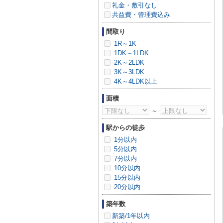
礼金・敷引なし
共益費・管理費込み
間取り
1R～1K
1DK～1LDK
2K～2LDK
3K～3LDK
4K～4LDK以上
面積
～
駅からの徒歩
1分以内
5分以内
7分以内
10分以内
15分以内
20分以内
築年数
新築/1年以内