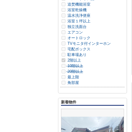
追焚機能浴室
浴室乾燥機
温水洗浄便座
浴室１坪以上
独立洗面台
エアコン
オートロック
TVモニタ付インターホン
宅配ボックス
駐車場あり
2階以上
10階以上
20階以上
最上階
角部屋
新着物件