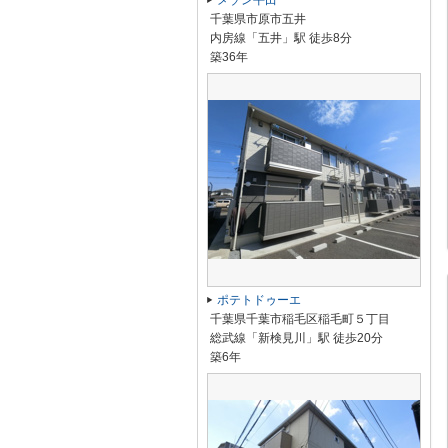
メゾン平田
千葉県市原市五井
内房線「五井」駅 徒歩8分
築36年
ポテトドゥーエ
千葉県千葉市稲毛区稲毛町５丁目
総武線「新検見川」駅 徒歩20分
築6年