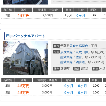
所在階
賃料
管理費・共益費
敷金
礼金
間取り
4.5
万円
0ヶ月
2階
2,000円
1ヶ月
2K
3
臼井パーソナルアパート
千葉県
佐倉市
稲荷台
３丁目
住所
交通
京成本線
「
京成臼井
」駅 徒歩9分
総武本線
「
佐倉
」駅 バス20分 
総武本線
「
四街道
」駅 バス25分
築38年
2階建
木造
築年
階数
構造
所在階
賃料
管理費・共益費
敷金
礼金
間取り
4.5
万円
0ヶ月
0ヶ月
2階
3,000円
1DK
4.5
万円
0ヶ月
0ヶ月
2階
3,000円
1DK