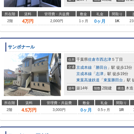
所在階
賃料
管理費・共益費
敷金
礼金
間取り
4
万円
0ヶ月
2階
2,000円
1ヶ月
1K
23
サンボナール
千葉県
佐倉市
西志津
５丁目
住所
交通
京成本線
「
勝田台
」駅 徒歩13分
京成本線
「
志津
」駅 徒歩19分
東葉高速鉄道
「
東葉勝田台
」駅 
築14年
2階建
木造
築年
階数
構造
所在階
賃料
管理費・共益費
敷金
礼金
間取り
4.5
万円
0ヶ月
2階
3,000円
0.5ヶ月
1R