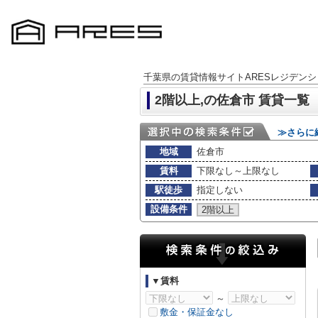
千葉県の賃貸情報サイトARESレジデンシ
2階以上,の佐倉市 賃貸一覧
≫さらに
地域
佐倉市
賃料
下限なし～上限なし
駅徒歩
指定しない
設備条件
2階以上
▼賃料
～
敷金・保証金なし