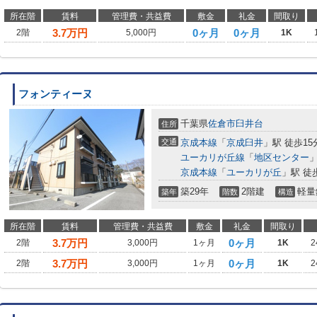
所在階
賃料
管理費・共益費
敷金
礼金
間取り
3.7
万円
0ヶ月
0ヶ月
2階
5,000円
1K
フォンティーヌ
千葉県
佐倉市
臼井台
住所
交通
京成本線
「
京成臼井
」駅 徒歩15
ユーカリが丘線
「
地区センター
」
京成本線
「
ユーカリが丘
」駅 徒
築29年
2階建
軽量
築年
階数
構造
所在階
賃料
管理費・共益費
敷金
礼金
間取り
3.7
万円
0ヶ月
2階
3,000円
1ヶ月
1K
2
3.7
万円
0ヶ月
2階
3,000円
1ヶ月
1K
2