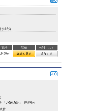
徒歩15分
面積
詳細
検討リスト
19.50㎡
詳細を見る
追加する
分
分 「JR佐倉駅」 停歩6分
鉄骨