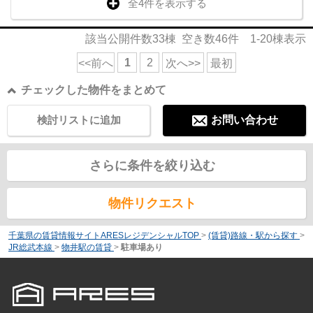
全4件を表示する
該当公開件数
33
棟 空き数
46
件
1-20
棟表示
1
2
<<前へ
次へ>>
最初
チェックした物件をまとめて
検討リストに追加
お問い合わせ
さらに条件を絞り込む
物件リクエスト
千葉県の賃貸情報サイトARESレジデンシャルTOP
>
(賃貸)路線・駅から探す
>
JR総武本線
>
物井駅の賃貸
>
駐車場あり