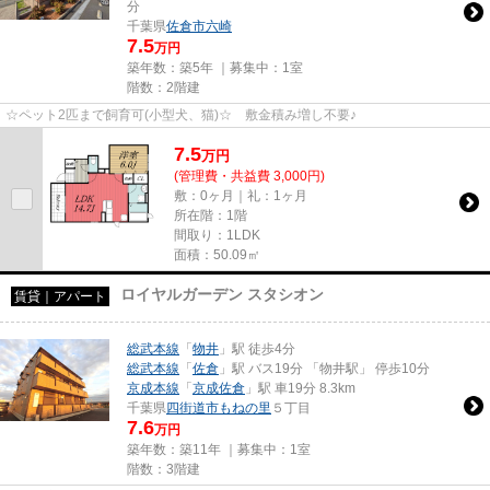
分
千葉県
佐倉市
六崎
7.5
万円
築年数：築5年 ｜募集中：
1室
階数：2階建
☆ペット2匹まで飼育可(小型犬、猫)☆ 敷金積み増し不要♪
7.5
万
円
(管理費・共益費 3,000円)
敷：0ヶ月｜礼：1ヶ月
所在階：1階
間取り：1LDK
面積：50.09㎡
ロイヤルガーデン スタシオン
賃貸｜アパート
総武本線
「
物井
」駅 徒歩4分
総武本線
「
佐倉
」駅 バス19分 「物井駅」 停歩10分
京成本線
「
京成佐倉
」駅 車19分 8.3km
千葉県
四街道市
もねの里
５丁目
7.6
万円
築年数：築11年 ｜募集中：
1室
階数：3階建