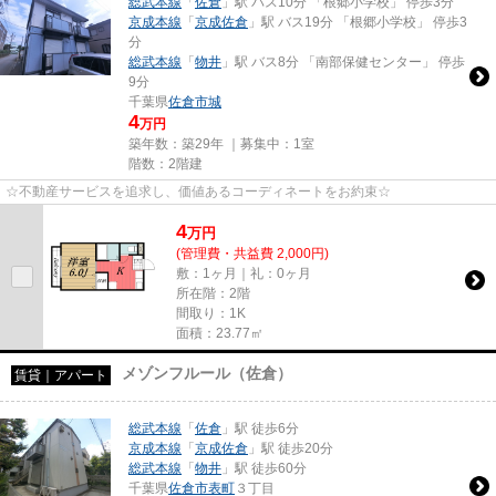
総武本線
「
佐倉
」駅 バス10分 「根郷小学校」 停歩3分
京成本線
「
京成佐倉
」駅 バス19分 「根郷小学校」 停歩3
分
総武本線
「
物井
」駅 バス8分 「南部保健センター」 停歩
9分
千葉県
佐倉市
城
4
万円
築年数：築29年 ｜募集中：
1室
階数：2階建
☆不動産サービスを追求し、価値あるコーディネートをお約束☆
4
万
円
(管理費・共益費 2,000円)
敷：1ヶ月｜礼：0ヶ月
所在階：2階
間取り：1K
面積：23.77㎡
メゾンフルール（佐倉）
賃貸｜アパート
総武本線
「
佐倉
」駅 徒歩6分
京成本線
「
京成佐倉
」駅 徒歩20分
総武本線
「
物井
」駅 徒歩60分
千葉県
佐倉市
表町
３丁目