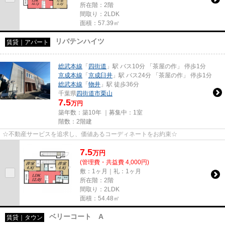
所在階：2階
間取り：2LDK
面積：57.39㎡
リバテンハイツ
賃貸｜アパート
総武本線
「
四街道
」駅 バス10分 「茶屋の作」 停歩1分
京成本線
「
京成臼井
」駅 バス24分 「茶屋の作」 停歩1分
総武本線
「
物井
」駅 徒歩36分
千葉県
四街道市
栗山
7.5
万円
築年数：築10年 ｜募集中：
1室
階数：2階建
☆不動産サービスを追求し、価値あるコーディネートをお約束☆
7.5
万
円
(管理費・共益費 4,000円)
敷：1ヶ月｜礼：1ヶ月
所在階：2階
間取り：2LDK
面積：54.48㎡
ベリーコート A
賃貸｜タウン