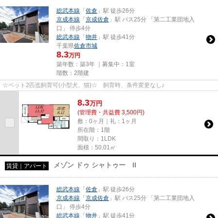
総武本線
「
佐倉
」駅 徒歩26分
京成本線
「
京成佐倉
」駅 バス25分 「第二工業団地入
口」 停歩4分
総武本線
「
物井
」駅 徒歩41分
千葉県
佐倉市
城
8.3
万円
築年数：築3年 ｜募集中：
1室
階数：2階建
☆ペット2匹迄飼育可(小型犬、猫)☆ 飼育時、条件変更なし♪
8.3
万
円
(管理費・共益費 3,500円)
敷：0ヶ月｜礼：1ヶ月
所在階：1階
間取り：1LDK
面積：50.01㎡
メゾン ドゥ シャトゥー II
賃貸｜アパート
総武本線
「
佐倉
」駅 徒歩26分
京成本線
「
京成佐倉
」駅 バス25分 「第二工業団地入
口」 停歩4分
総武本線
「
物井
」駅 徒歩41分