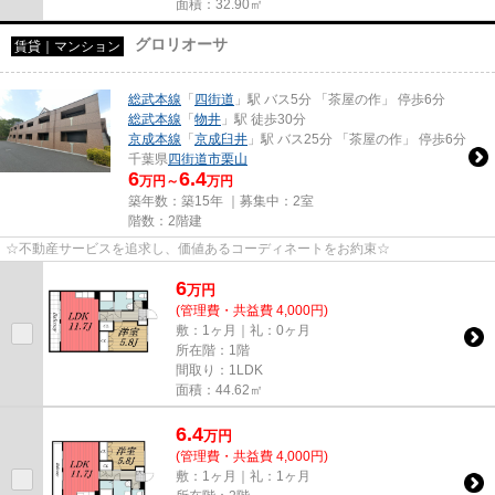
面積：32.90㎡
グロリオーサ
賃貸｜マンション
総武本線
「
四街道
」駅 バス5分 「茶屋の作」 停歩6分
総武本線
「
物井
」駅 徒歩30分
京成本線
「
京成臼井
」駅 バス25分 「茶屋の作」 停歩6分
千葉県
四街道市
栗山
6
6.4
万円～
万円
築年数：築15年 ｜募集中：
2室
階数：2階建
☆不動産サービスを追求し、価値あるコーディネートをお約束☆
6
万
円
(管理費・共益費 4,000円)
敷：1ヶ月｜礼：0ヶ月
所在階：1階
間取り：1LDK
面積：44.62㎡
6.4
万
円
(管理費・共益費 4,000円)
敷：1ヶ月｜礼：1ヶ月