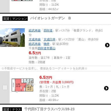
所在階：2階
間取り：1LDK
面積：44.62㎡
バイオレットガーデン B
賃貸｜マンション
総武本線
「
四街道
」駅 バス7分 「敬愛グランド」 停歩1
分
京成本線
「
京成臼井
」駅 バス22分 「栗山」 停歩3分
総武本線
「
物井
」駅 徒歩39分
千葉県
四街道市
栗山
6.5
万円
築年数：築17年 ｜募集中：
1室
階数：2階建
☆不動産サービスを追求し、価値あるコーディネートをお約束☆
6.5
万
円
(管理費・共益費 3,000円)
敷：1ヶ月｜礼：1ヶ月
所在階：2階
間取り：1LDK
面積：40.99㎡
千代田5丁目テラスハウス/39-23
賃貸｜テラス