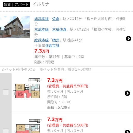
イルミナ
賃貸｜アパート
総武本線
「
佐倉
」駅 バス12分 「松ヶ丘大通り西」 停歩5
分
京成本線
「
京成佐倉
」駅 バス22分 「根郷小学校」 停歩5
分
総武本線
「
物井
」駅 徒歩41分
千葉県
佐倉市
城
7.3
万円
築年数：築14年 ｜募集中：
2室
階数：2階建
☆ペット可(小型犬)☆ ※ペット飼育時、敷金1ヶ月増額
7.3
万
円
(管理費・共益費 5,500円)
敷：0ヶ月｜礼：1ヶ月
所在階：2階
間取り：2LDK
面積：57.39㎡
7.3
万
円
(管理費・共益費 5,500円)
敷：0ヶ月｜礼：1ヶ月