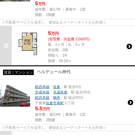
5
万円
築年数：築17年 ｜募集中：
1室
階数：2階建
☆不動産サービスを追求し、価値あるコーディネートをお約束☆
5
万
円
(管理費・共益費 2,000円)
敷：1ヶ月｜礼：0ヶ月
所在階：2階
間取り：1R
面積：26.08㎡
ベルデュール神代
賃貸｜マンション
総武本線
「
佐倉
」駅 徒歩5分
京成本線
「
京成佐倉
」駅 徒歩26分
総武本線
「
物井
」駅 徒歩50分
千葉県
佐倉市
表町
２丁目
5.5
万円
築年数：築33年 ｜募集中：
1室
階数：3階建
☆不動産サービスを追求し、価値あるコーディネートをお約束☆