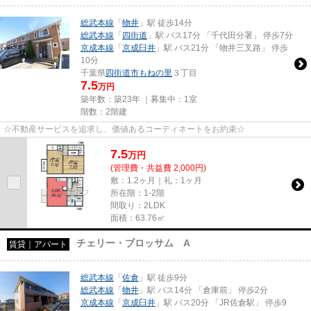
総武本線
「
物井
」駅 徒歩14分
総武本線
「
四街道
」駅 バス17分 「千代田分署」 停歩7分
京成本線
「
京成臼井
」駅 バス21分 「物井三叉路」 停歩
10分
千葉県
四街道市
もねの里
３丁目
7.5
万円
築年数：築23年 ｜募集中：
1室
階数：2階建
☆不動産サービスを追求し、価値あるコーディネートをお約束☆
7.5
万
円
(管理費・共益費 2,000円)
敷：1.2ヶ月｜礼：1ヶ月
所在階：1-2階
間取り：2LDK
面積：63.76㎡
チェリー・ブロッサム A
賃貸｜アパート
総武本線
「
佐倉
」駅 徒歩9分
総武本線
「
物井
」駅 バス14分 「倉庫前」 停歩2分
京成本線
「
京成臼井
」駅 バス20分 「JR佐倉駅」 停歩9