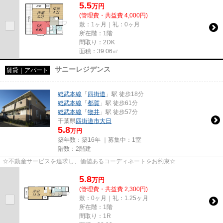
5.5
万
円
(管理費・共益費 4,000円)
敷：1ヶ月｜礼：0ヶ月
所在階：1階
間取り：2DK
面積：39.06㎡
サニーレジデンス
賃貸｜アパート
総武本線
「
四街道
」駅 徒歩18分
総武本線
「
都賀
」駅 徒歩61分
総武本線
「
物井
」駅 徒歩57分
千葉県
四街道市
大日
5.8
万円
築年数：築16年 ｜募集中：
1室
階数：2階建
☆不動産サービスを追求し、価値あるコーディネートをお約束☆
5.8
万
円
(管理費・共益費 2,300円)
敷：0ヶ月｜礼：1.25ヶ月
所在階：1階
間取り：1R