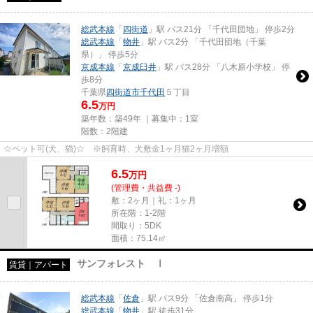
総武本線
「
四街道
」駅 バス21分 「千代田団地」 停歩2分
総武本線
「
物井
」駅 バス2分 「千代田団地（千葉
県）」 停歩5分
京成本線
「
京成臼井
」駅 バス28分 「八木原小学校」 停
歩8分
千葉県
四街道市
千代田
５丁目
6.5
万円
築年数：築49年 ｜募集中：
1室
階数：2階建
☆ペット可(犬、猫)☆ ※飼育時、犬敷金1ヶ月猫2ヶ月増額
6.5
万
円
(管理費・共益費 -)
敷：2ヶ月｜礼：1ヶ月
所在階：1-2階
間取り：5DK
面積：75.14㎡
サンフォレスト Ⅰ
賃貸｜アパート
総武本線
「
佐倉
」駅 バス9分 「佐倉南高」 停歩1分
総武本線
「
物井
」駅 徒歩31分