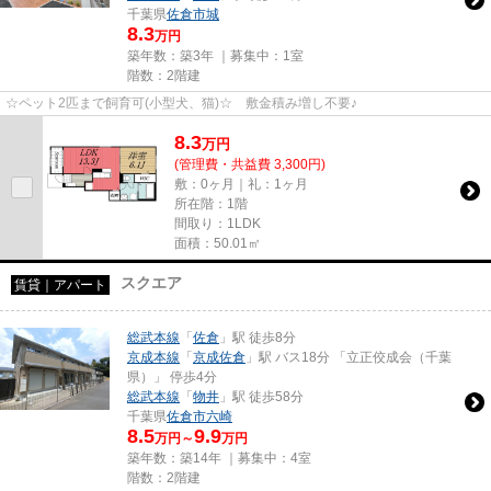
千葉県
佐倉市
城
8.3
万円
築年数：築3年 ｜募集中：
1室
階数：2階建
☆ペット2匹まで飼育可(小型犬、猫)☆ 敷金積み増し不要♪
8.3
万
円
(管理費・共益費 3,300円)
敷：0ヶ月｜礼：1ヶ月
所在階：1階
間取り：1LDK
面積：50.01㎡
スクエア
賃貸｜アパート
総武本線
「
佐倉
」駅 徒歩8分
京成本線
「
京成佐倉
」駅 バス18分 「立正佼成会（千葉
県）」 停歩4分
総武本線
「
物井
」駅 徒歩58分
千葉県
佐倉市
六崎
8.5
9.9
万円～
万円
築年数：築14年 ｜募集中：
4室
階数：2階建