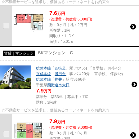
☆不動産サービスを追求し、価値あるコーディネートをお約束☆
7.6
万
円
(管理費・共益費 6,000円)
敷：0ヶ月｜礼：2万円
所在階：1階
間取り：1LDK
面積：45.01㎡
SKマンション C
賃貸｜マンション
総武本線
「
四街道
」駅 バス5分 「盲学校」 停歩4分
京成本線
「
勝田台
」駅 バス20分 「盲学校」 停歩4分
総武本線
「
物井
」駅 徒歩66分
千葉県
四街道市
大日
7.9
万円
築年数：築33年 ｜募集中：
1室
階数：3階建
☆不動産サービスを追求し、価値あるコーディネートをお約束☆
7.9
万
円
(管理費・共益費 9,000円)
敷：0ヶ月｜礼：0ヶ月
所在階：2階