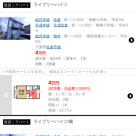
ライブリーハイツ
賃貸｜アパート
総武本線
「
佐倉
」駅 バス10分 「根郷小学校」 停歩3分
京成本線
「
京成佐倉
」駅 バス19分 「根郷小学校」 停歩3
分
総武本線
「
物井
」駅 バス8分 「南部保健センター」 停歩
9分
千葉県
佐倉市
城
4
万円
築年数：築29年 ｜募集中：
1室
階数：2階建
☆不動産サービスを追求し、価値あるコーディネートをお約束☆
4
万
円
(管理費・共益費 2,000円)
敷：1ヶ月｜礼：0ヶ月
所在階：2階
間取り：1K
面積：23.77㎡
ライブリーハイツ/城
賃貸｜アパート