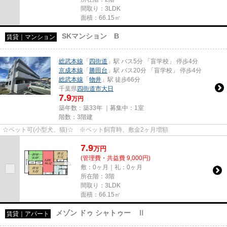
間取り：3LDK
面積：66.15㎡
SKマンション B
賃貸｜マンション
総武本線
「
四街道
」駅 バス5分 「盲学校」 停歩4分
京成本線
「
勝田台
」駅 バス20分 「盲学校」 停歩4分
総武本線
「
物井
」駅 徒歩66分
千葉県
四街道市
大日
7.9
万円
築年数：築33年 ｜募集中：
1室
階数：3階建
☆ペット可(小型犬、猫)☆ ※ペット飼育時、敷金2ヶ月増額
7.9
万
円
(管理費・共益費 9,000円)
敷：0ヶ月｜礼：0ヶ月
所在階：3階
間取り：3LDK
面積：66.15㎡
メゾン ドゥ シャトゥー Ⅱ
賃貸｜アパート