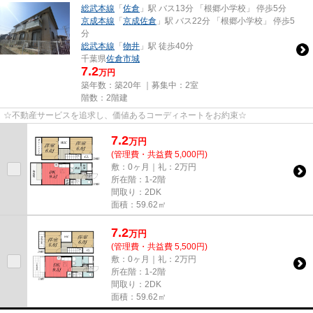
総武本線
「
佐倉
」駅 バス13分 「根郷小学校」 停歩5分
京成本線
「
京成佐倉
」駅 バス22分 「根郷小学校」 停歩5
分
総武本線
「
物井
」駅 徒歩40分
千葉県
佐倉市
城
7.2
万円
築年数：築20年 ｜募集中：
2室
階数：2階建
☆不動産サービスを追求し、価値あるコーディネートをお約束☆
7.2
万
円
(管理費・共益費 5,000円)
敷：0ヶ月｜礼：2万円
所在階：1-2階
間取り：2DK
面積：59.62㎡
7.2
万
円
(管理費・共益費 5,500円)
敷：0ヶ月｜礼：2万円
所在階：1-2階
間取り：2DK
面積：59.62㎡