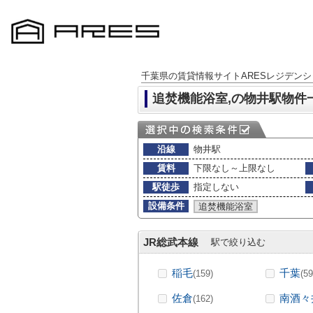
千葉県の賃貸情報サイトARESレジデンシ
追焚機能浴室,の物井駅物件
沿線
物井駅
賃料
下限なし～上限なし
駅徒歩
指定しない
設備条件
追焚機能浴室
JR総武本線
駅で絞り込む
稲毛
千葉
(159)
(59
佐倉
南酒々
(162)