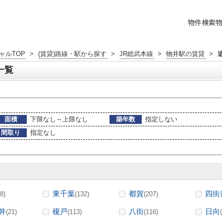
物件検索
ャルTOP
>
(賃貸)路線・駅から探す
>
JR総武本線
>
物井駅の賃貸
>
一覧
面積
下限なし～上限なし
築年数
指定しない
間取り
指定なし
東千葉
都賀
四街
8)
(132)
(207)
井
榎戸
八街
日向
(21)
(113)
(116)