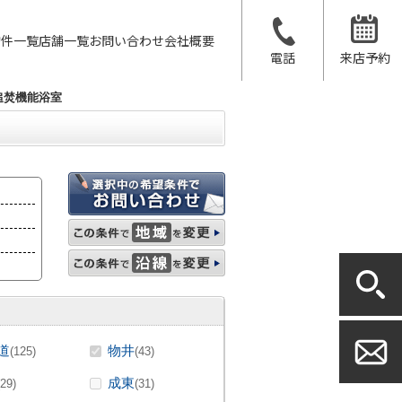
物件一覧
店舗一覧
お問い合わせ
会社概要
電話
来店予約
追焚機能浴室
道
物井
(125)
(43)
成東
(29)
(31)