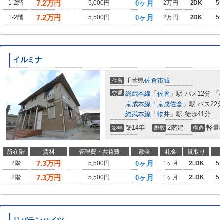
7.2
万円
0ヶ月
1-2階
5,000円
2万円
2DK
5
7.2
万円
0ヶ月
1-2階
5,500円
2万円
2DK
5
イルミナ
千葉県
佐倉市
城
住所
交通
総武本線
「
佐倉
」駅 バス12分 
京成本線
「
京成佐倉
」駅 バス22
総武本線
「
物井
」駅 徒歩41分
築14年
2階建
軽量
築年
階数
構造
所在階
賃料
管理費・共益費
敷金
礼金
間取り
7.3
万円
0ヶ月
2階
5,500円
1ヶ月
2LDK
5
7.3
万円
0ヶ月
2階
5,500円
1ヶ月
2LDK
5