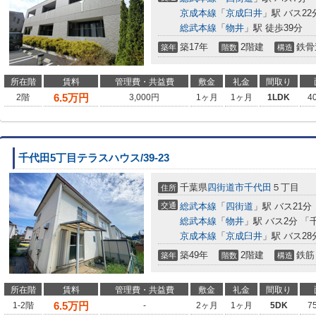
京成本線
「
京成臼井
」駅 バス22
総武本線
「
物井
」駅 徒歩39分
築17年
2階建
鉄骨
築年
階数
構造
所在階
賃料
管理費・共益費
敷金
礼金
間取り
6.5
万円
2階
3,000円
1ヶ月
1ヶ月
1LDK
4
千代田5丁目テラスハウス/39-23
千葉県
四街道市
千代田
５丁目
住所
交通
総武本線
「
四街道
」駅 バス21分
総武本線
「
物井
」駅 バス2分 
京成本線
「
京成臼井
」駅 バス2
築49年
2階建
鉄筋
築年
階数
構造
所在階
賃料
管理費・共益費
敷金
礼金
間取り
6.5
万円
1-2階
-
2ヶ月
1ヶ月
5DK
7