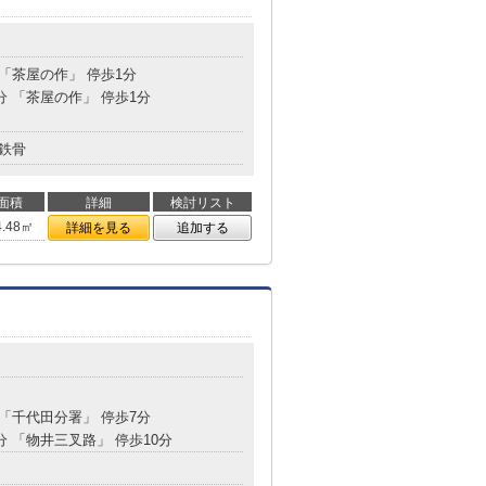
 「茶屋の作」 停歩1分
分 「茶屋の作」 停歩1分
鉄骨
面積
詳細
検討リスト
4.48㎡
詳細を見る
追加する
 「千代田分署」 停歩7分
分 「物井三叉路」 停歩10分