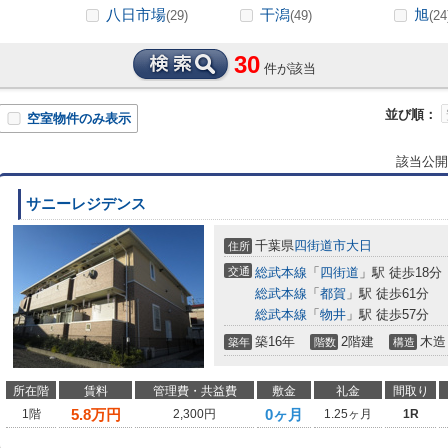
八日市場
干潟
旭
(29)
(49)
(24
30
件が該当
並び順：
空室物件のみ表示
該当公開
サニーレジデンス
千葉県
四街道市
大日
住所
交通
総武本線
「
四街道
」駅 徒歩18分
総武本線
「
都賀
」駅 徒歩61分
総武本線
「
物井
」駅 徒歩57分
築16年
2階建
木造
築年
階数
構造
所在階
賃料
管理費・共益費
敷金
礼金
間取り
5.8
万円
0ヶ月
1階
2,300円
1.25ヶ月
1R