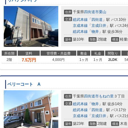
リバテンハイツ
千葉県
四街道市
栗山
住所
交通
総武本線
「
四街道
」駅 バス10分
京成本線
「
京成臼井
」駅 バス24
総武本線
「
物井
」駅 徒歩36分
築10年
2階建
軽量
築年
階数
構造
所在階
賃料
管理費・共益費
敷金
礼金
間取り
7.5
万円
2階
4,000円
1ヶ月
1ヶ月
2LDK
5
ベリーコート A
千葉県
四街道市
もねの里
３丁目
住所
交通
総武本線
「
物井
」駅 徒歩14分
総武本線
「
四街道
」駅 バス17分
京成本線
「
京成臼井
」駅 バス21
築23年
2階建
木造
築年
階数
構造