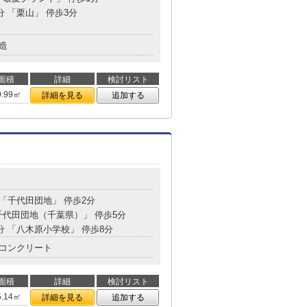
分 「栗山」 停歩3分
造
面積
詳細
検討リスト
0.99㎡
詳細を見る
追加する
 「千代田団地」 停歩2分
「千代田団地（千葉県）」 停歩5分
8分 「八木原小学校」 停歩8分
コンクリート
面積
詳細
検討リスト
5.14㎡
詳細を見る
追加する