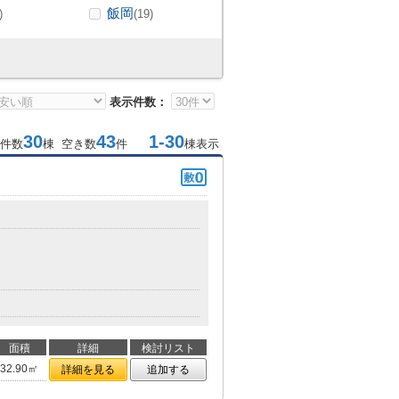
飯岡
)
(19)
表示件数：
30
43
1-30
件数
棟 空き数
件
棟表示
面積
詳細
検討リスト
32.90㎡
詳細を見る
追加する