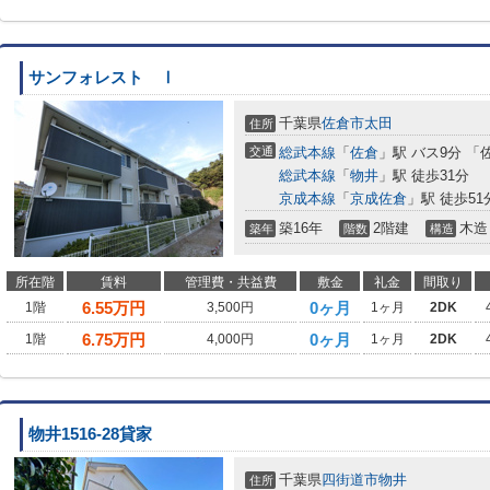
サンフォレスト Ⅰ
千葉県
佐倉市
太田
住所
交通
総武本線
「
佐倉
」駅 バス9分 「
総武本線
「
物井
」駅 徒歩31分
京成本線
「
京成佐倉
」駅 徒歩51
築16年
2階建
木造
築年
階数
構造
所在階
賃料
管理費・共益費
敷金
礼金
間取り
6.55
万円
0ヶ月
1階
3,500円
1ヶ月
2DK
6.75
万円
0ヶ月
1階
4,000円
1ヶ月
2DK
物井1516-28貸家
千葉県
四街道市
物井
住所