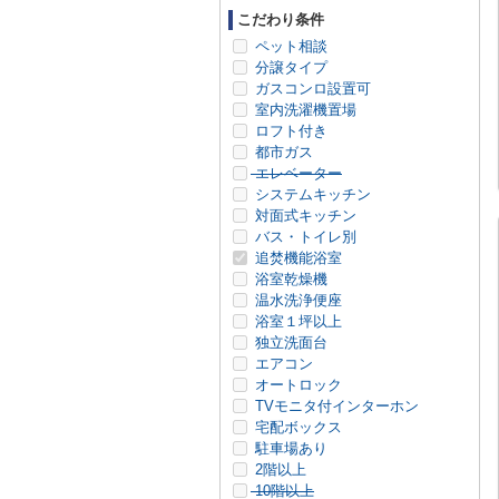
こだわり条件
ペット相談
分譲タイプ
ガスコンロ設置可
室内洗濯機置場
ロフト付き
都市ガス
エレベーター
システムキッチン
対面式キッチン
バス・トイレ別
追焚機能浴室
浴室乾燥機
温水洗浄便座
浴室１坪以上
独立洗面台
エアコン
オートロック
TVモニタ付インターホン
宅配ボックス
駐車場あり
2階以上
10階以上