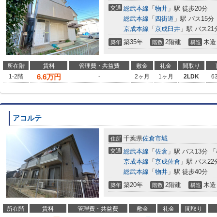
交通
総武本線
「
物井
」駅 徒歩20分
総武本線
「
四街道
」駅 バス15分
京成本線
「
京成臼井
」駅 バス2
築35年
2階建
木造
築年
階数
構造
所在階
賃料
管理費・共益費
敷金
礼金
間取り
6.6
万円
1-2階
-
2ヶ月
1ヶ月
2LDK
6
アコルテ
千葉県
佐倉市
城
住所
交通
総武本線
「
佐倉
」駅 バス13分 
京成本線
「
京成佐倉
」駅 バス22
総武本線
「
物井
」駅 徒歩40分
築20年
2階建
木造
築年
階数
構造
所在階
賃料
管理費・共益費
敷金
礼金
間取り