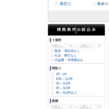
横芝
飯倉
(1)
(6)
▼賃料
～
敷金・保証金なし
礼金・敷引なし
共益費・管理費込み
間取り
1R～1K
1DK～1LDK
2K～2LDK
3K～3LDK
4K～4LDK以上
面積
～