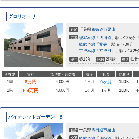
グロリオーサ
千葉県
四街道市
栗山
住所
交通
総武本線
「
四街道
」駅 バス5分 
総武本線
「
物井
」駅 徒歩30分
京成本線
「
京成臼井
」駅 バス25
築15年
2階建
鉄骨
築年
階数
構造
所在階
賃料
管理費・共益費
敷金
礼金
間取り
6
万円
0ヶ月
1階
4,000円
1ヶ月
1LDK
4
6.4
万円
2階
4,000円
1ヶ月
1ヶ月
1LDK
4
バイオレットガーデン B
千葉県
四街道市
栗山
住所
交通
総武本線
「
四街道
」駅 バス7分