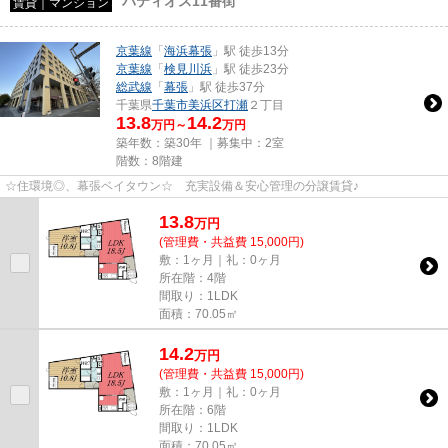
パティオス11番街
賃貸｜マンション
京葉線
「
海浜幕張
」駅 徒歩13分
京葉線
「
検見川浜
」駅 徒歩23分
総武線
「
幕張
」駅 徒歩37分
千葉県
千葉市美浜区
打瀬
２丁目
13.8
14.2
万円～
万円
築年数：築30年 ｜募集中：
2室
階数：8階建
☆住環境◎、幕張ベイタウン☆ 充実設備＆安心管理の分譲賃貸♪
13.8
万
円
(管理費・共益費 15,000円)
敷：1ヶ月｜礼：0ヶ月
所在階：4階
間取り：1LDK
面積：70.05㎡
14.2
万
円
(管理費・共益費 15,000円)
敷：1ヶ月｜礼：0ヶ月
所在階：6階
間取り：1LDK
面積：70.05㎡