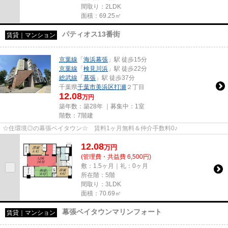
間取り：2LDK
面積：69.25㎡
パティオス13番街
賃貸｜マンション
京葉線
「
海浜幕張
」駅 徒歩15分
京葉線
「
検見川浜
」駅 徒歩22分
総武線
「
幕張
」駅 徒歩37分
千葉県
千葉市美浜区
打瀬
２丁目
12.08
万円
築年数：築28年 ｜募集中：
1室
階数：7階建
☆住環境◎の幕張ベイタウン☆ 賃料1ヶ月無料＆仲介手数料0♪
12.08
万
円
(管理費・共益費 6,500円)
敷：1.5ヶ月｜礼：0ヶ月
所在階：5階
間取り：3LDK
面積：70.69㎡
幕張ベイタウンマリンフォート
賃貸｜マンション