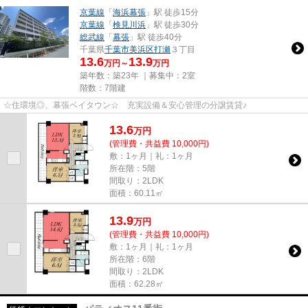
京葉線
「
海浜幕張
」駅 徒歩15分
京葉線
「
検見川浜
」駅 徒歩30分
総武線
「
幕張
」駅 徒歩40分
千葉県
千葉市美浜区
打瀬
３丁目
13.6
13.9
万円～
万円
築年数：築23年 ｜募集中：
2室
階数：7階建
☆住環境◎、幕張ベイタウン☆ 充実設備＆安心管理の分譲賃貸♪
13.6
万
円
(管理費・共益費 10,000円)
敷：1ヶ月｜礼：1ヶ月
所在階：5階
間取り：2LDK
面積：60.11㎡
13.9
万
円
(管理費・共益費 10,000円)
敷：1ヶ月｜礼：1ヶ月
所在階：6階
間取り：2LDK
面積：62.28㎡