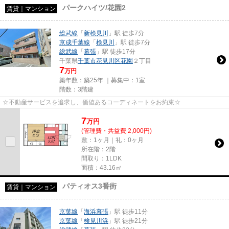
パークハイツ/花園2
賃貸｜マンション
総武線
「
新検見川
」駅 徒歩7分
京成千葉線
「
検見川
」駅 徒歩7分
総武線
「
幕張
」駅 徒歩17分
千葉県
千葉市花見川区
花園
２丁目
7
万円
築年数：築25年 ｜募集中：
1室
階数：3階建
☆不動産サービスを追求し、価値あるコーディネートをお約束☆
7
万
円
(管理費・共益費 2,000円)
敷：1ヶ月｜礼：0ヶ月
所在階：2階
間取り：1LDK
面積：43.16㎡
パティオス3番街
賃貸｜マンション
京葉線
「
海浜幕張
」駅 徒歩11分
京葉線
「
検見川浜
」駅 徒歩21分