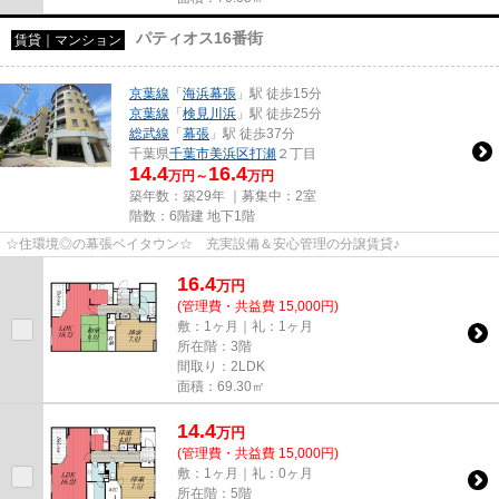
パティオス16番街
賃貸｜マンション
京葉線
「
海浜幕張
」駅 徒歩15分
京葉線
「
検見川浜
」駅 徒歩25分
総武線
「
幕張
」駅 徒歩37分
千葉県
千葉市美浜区
打瀬
２丁目
14.4
16.4
万円～
万円
築年数：築29年 ｜募集中：
2室
階数：6階建 地下1階
☆住環境◎の幕張ベイタウン☆ 充実設備＆安心管理の分譲賃貸♪
16.4
万
円
(管理費・共益費 15,000円)
敷：1ヶ月｜礼：1ヶ月
所在階：3階
間取り：2LDK
面積：69.30㎡
14.4
万
円
(管理費・共益費 15,000円)
敷：1ヶ月｜礼：0ヶ月
所在階：5階