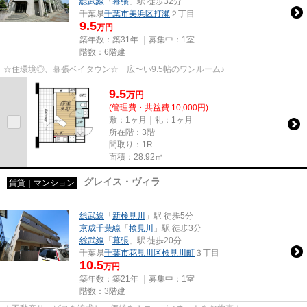
総武線
「
幕張
」駅 徒歩32分
千葉県
千葉市美浜区
打瀬
２丁目
9.5
万円
築年数：築31年 ｜募集中：
1室
階数：6階建
☆住環境◎、幕張ベイタウン☆ 広〜い9.5帖のワンルーム♪
9.5
万
円
(管理費・共益費 10,000円)
敷：1ヶ月｜礼：1ヶ月
所在階：3階
間取り：1R
面積：28.92㎡
グレイス・ヴィラ
賃貸｜マンション
総武線
「
新検見川
」駅 徒歩5分
京成千葉線
「
検見川
」駅 徒歩3分
総武線
「
幕張
」駅 徒歩20分
千葉県
千葉市花見川区
検見川町
３丁目
10.5
万円
築年数：築21年 ｜募集中：
1室
階数：3階建