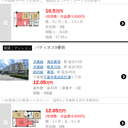
☆不動産サービスを追求し、価値あるコーディネートをお約束☆
10.5
万
円
(管理費・共益費 5,000円)
敷：0ヶ月｜礼：1.5ヶ月
所在階：3階
間取り：2LDK
面積：57.95㎡
パティオス9番街
賃貸｜マンション
京葉線
「
海浜幕張
」駅 徒歩13分
京葉線
「
検見川浜
」駅 徒歩18分
総武線
「
幕張
」駅 徒歩35分
千葉県
千葉市美浜区
打瀬
１丁目
12.05
万円
築年数：築30年 ｜募集中：
1室
階数：6階建
☆住環境◎の幕張ベイタウン☆ 賃料1ヶ月無料＆仲介手数料0♪
12.05
万
円
(管理費・共益費 6,000円)
敷：1ヶ月｜礼：0ヶ月
所在階：6階