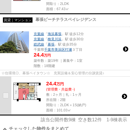
間取り：2LDK
面積：67.43㎡
幕張ビーチテラスベイレジデンス
賃貸｜マンション
京葉線
「
海浜幕張
」駅 徒歩12分
京葉線
「
検見川浜
」駅 徒歩30分
総武線
「
幕張
」駅 徒歩35分
千葉県
千葉市美浜区
打瀬
３丁目
24.4
万円
築年数：築19年 ｜募集中：
1室
階数：18階建
☆住環境◎、幕張ベイタウン☆ 充実設備＆安心管理の分譲賃貸♪
24.4
万
円
(管理費・共益費 -)
敷：2ヶ月｜礼：1ヶ月
所在階：2階
間取り：2LDK＋1S(納戸)
面積：101.03㎡
該当公開件数
9
棟 空き数
12
件
1-9
棟表示
チェックした物件をまとめて