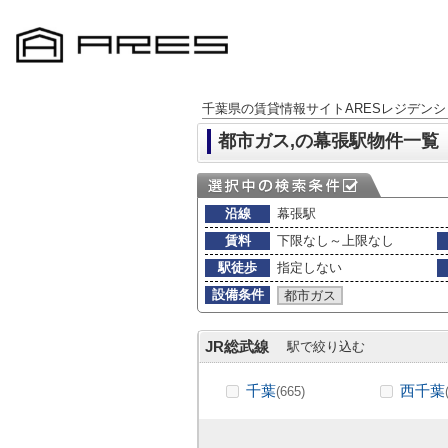
千葉県の賃貸情報サイトARESレジデンシ
都市ガス,の幕張駅物件一覧
沿線
幕張駅
賃料
下限なし～上限なし
駅徒歩
指定しない
設備条件
都市ガス
JR総武線
駅で絞り込む
千葉
西千葉
(665)