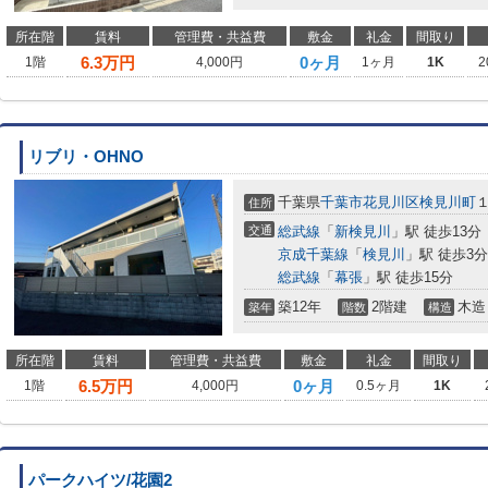
所在階
賃料
管理費・共益費
敷金
礼金
間取り
6.3
万円
0ヶ月
1階
4,000円
1ヶ月
1K
2
リブリ・OHNO
千葉県
千葉市花見川区
検見川町
住所
交通
総武線
「
新検見川
」駅 徒歩13分
京成千葉線
「
検見川
」駅 徒歩3分
総武線
「
幕張
」駅 徒歩15分
築12年
2階建
木造
築年
階数
構造
所在階
賃料
管理費・共益費
敷金
礼金
間取り
6.5
万円
0ヶ月
1階
4,000円
0.5ヶ月
1K
パークハイツ/花園2