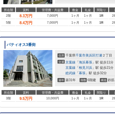
所在階
賃料
管理費・共益費
敷金
礼金
間取り
8.3
万円
2階
7,000円
1ヶ月
1ヶ月
1R
2
8.4
万円
5階
7,000円
1ヶ月
1ヶ月
1R
2
パティオス3番街
千葉県
千葉市美浜区
打瀬
２丁目
住所
交通
京葉線
「
海浜幕張
」駅 徒歩11分
京葉線
「
検見川浜
」駅 徒歩21分
総武線
「
幕張
」駅 徒歩32分
築31年
6階建
鉄筋
築年
階数
構造
所在階
賃料
管理費・共益費
敷金
礼金
間取り
9.5
万円
3階
10,000円
1ヶ月
1ヶ月
1R
2