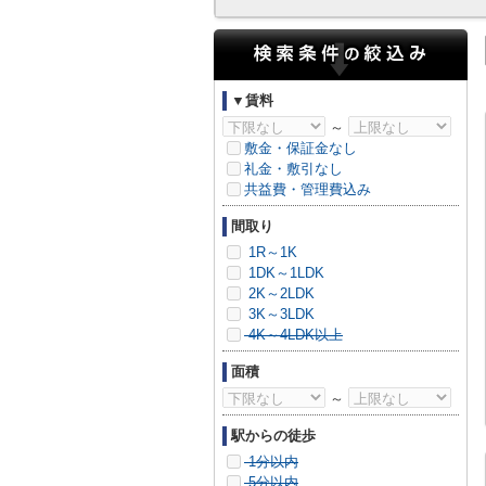
▼賃料
～
敷金・保証金なし
礼金・敷引なし
共益費・管理費込み
間取り
1R～1K
1DK～1LDK
2K～2LDK
3K～3LDK
4K～4LDK以上
面積
～
駅からの徒歩
1分以内
5分以内