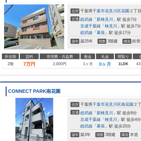
千葉県
千葉市花見川区
花園
２丁
住所
交通
総武線
「
新検見川
」駅 徒歩7分
京成千葉線
「
検見川
」駅 徒歩7分
総武線
「
幕張
」駅 徒歩17分
築25年
3階建
鉄骨
築年
階数
構造
所在階
賃料
管理費・共益費
敷金
礼金
間取り
7
万円
0ヶ月
2階
2,000円
1ヶ月
1LDK
43
CONNECT PARK南花園
千葉県
千葉市花見川区
南花園
２
住所
交通
総武線
「
新検見川
」駅 徒歩8分
京成千葉線
「
検見川
」駅 徒歩4分
総武線
「
幕張
」駅 徒歩20分
築3年
3階建
木造
築年
階数
構造