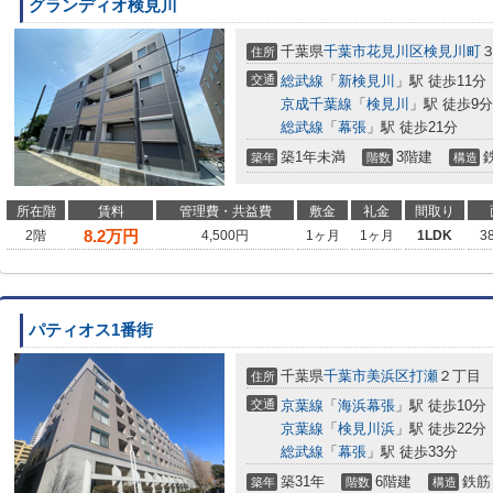
グランディオ検見川
千葉県
千葉市花見川区
検見川町
住所
交通
総武線
「
新検見川
」駅 徒歩11分
京成千葉線
「
検見川
」駅 徒歩9分
総武線
「
幕張
」駅 徒歩21分
築1年未満
3階建
築年
階数
構造
所在階
賃料
管理費・共益費
敷金
礼金
間取り
8.2
万円
2階
4,500円
1ヶ月
1ヶ月
1LDK
3
パティオス1番街
千葉県
千葉市美浜区
打瀬
２丁目
住所
交通
京葉線
「
海浜幕張
」駅 徒歩10分
京葉線
「
検見川浜
」駅 徒歩22分
総武線
「
幕張
」駅 徒歩33分
築31年
6階建
鉄筋
築年
階数
構造