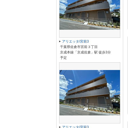
アリエッタ/宮前3
千葉県佐倉市宮前３丁目
京成本線「京成佐倉」駅 徒歩3分
予定
アリエッタ/宮前3