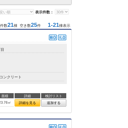
表示件数：
21
25
1-21
件数
棟 空き数
件
棟表示
丁目
コンクリート
面積
詳細
検討リスト
23.76㎡
詳細を見る
追加する