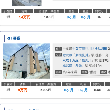
所在階
賃料
管理費・共益費
敷金
礼金
間取り
7.4
万円
0ヶ月
0ヶ月
3階
5,000円
1R
RH 幕張
千葉県
千葉市花見川区
検見川町
住所
交通
総武線
「
新検見川
」駅 徒歩15分
京成千葉線
「
検見川
」駅 徒歩8分
総武線
「
幕張
」駅 徒歩17分
築1年未満
3階建
築年
階数
構造
所在階
賃料
管理費・共益費
敷金
礼金
間取り
8
万円
0ヶ月
0ヶ月
2階
5,000円
1LDK
3