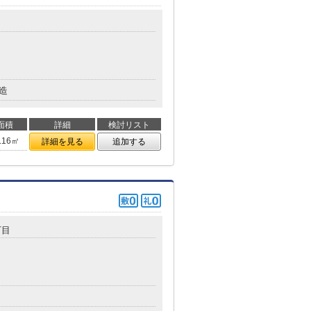
目
造
面積
詳細
検討リスト
.16㎡
詳細を見る
追加する
丁目