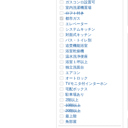
ガスコンロ設置可
室内洗濯機置場
ロフト付き
都市ガス
エレベーター
システムキッチン
対面式キッチン
バス・トイレ別
追焚機能浴室
浴室乾燥機
温水洗浄便座
浴室１坪以上
独立洗面台
エアコン
オートロック
TVモニタ付インターホン
宅配ボックス
駐車場あり
2階以上
10階以上
20階以上
最上階
角部屋