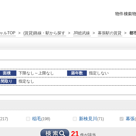
物件検索
ャルTOP
>
(賃貸)路線・駅から探す
>
JR総武線
>
幕張駅の賃貸
>
都
面積
下限なし～上限なし
築年数
指定しない
間取り
指定なし
稲毛
新検見川
幕張
(217)
(198)
(71)
21
件が該当