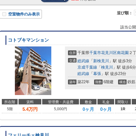
並び順：
空室物件のみ表示
該当公開
コトブキマンション
千葉県
千葉市花見川区
南花園
２
住所
交通
総武線
「
新検見川
」駅 徒歩3分
京成千葉線
「
検見川
」駅 徒歩6分
総武線
「
幕張
」駅 徒歩23分
築22年
6階建
鉄筋
築年
階数
構造
所在階
賃料
管理費・共益費
敷金
礼金
間取り
5.4
万円
0ヶ月
0ヶ月
5階
5,000円
1R
フェリーチェ検見川