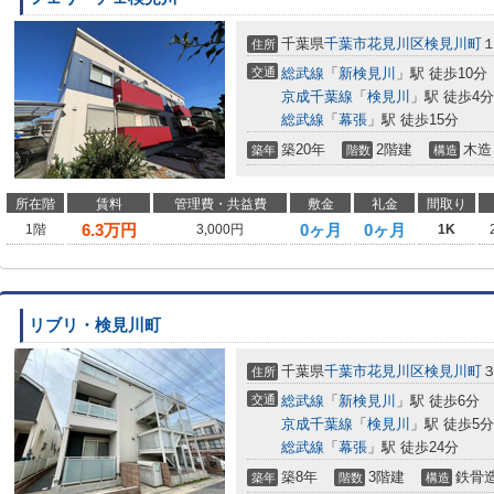
千葉県
千葉市花見川区
検見川町
住所
交通
総武線
「
新検見川
」駅 徒歩10分
京成千葉線
「
検見川
」駅 徒歩4分
総武線
「
幕張
」駅 徒歩15分
築20年
2階建
木造
築年
階数
構造
所在階
賃料
管理費・共益費
敷金
礼金
間取り
6.3
万円
0ヶ月
0ヶ月
1階
3,000円
1K
リブリ・検見川町
千葉県
千葉市花見川区
検見川町
住所
交通
総武線
「
新検見川
」駅 徒歩6分
京成千葉線
「
検見川
」駅 徒歩5分
総武線
「
幕張
」駅 徒歩24分
築8年
3階建
鉄骨
築年
階数
構造