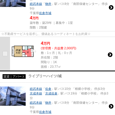
総武本線
「
物井
」駅 バス8分 「南部保健センター」 停歩
9分
千葉県
佐倉市
城
4
万円
築年数：築29年 ｜募集中：
1室
階数：2階建
☆不動産サービスを追求し、価値あるコーディネートをお約束☆
4
万
円
(管理費・共益費 2,000円)
敷：1ヶ月｜礼：0ヶ月
所在階：2階
間取り：1K
面積：23.77㎡
ライブリーハイツ/城
賃貸｜アパート
総武本線
「
佐倉
」駅 バス10分 「根郷小学校」 停歩3分
京成本線
「
京成佐倉
」駅 バス19分 「根郷小学校」 停歩3
分
総武本線
「
物井
」駅 バス8分 「南部保健センター」 停歩
9分
千葉県
佐倉市
城