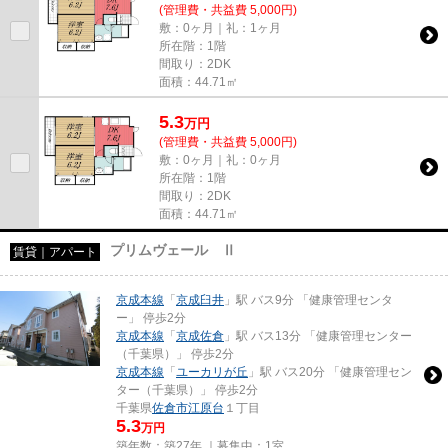
(管理費・共益費 5,000円)
敷：0ヶ月｜礼：1ヶ月
所在階：1階
間取り：2DK
面積：44.71㎡
5.3
万
円
(管理費・共益費 5,000円)
敷：0ヶ月｜礼：0ヶ月
所在階：1階
間取り：2DK
面積：44.71㎡
プリムヴェール Ⅱ
賃貸｜アパート
京成本線
「
京成臼井
」駅 バス9分 「健康管理センタ
ー」 停歩2分
京成本線
「
京成佐倉
」駅 バス13分 「健康管理センター
（千葉県）」 停歩2分
京成本線
「
ユーカリが丘
」駅 バス20分 「健康管理セン
ター（千葉県）」 停歩2分
千葉県
佐倉市
江原台
１丁目
5.3
万円
築年数：築27年 ｜募集中：
1室