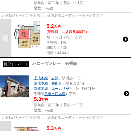
築年数：築28年 ｜募集中：
1室
階数：2階建
☆不動産サービスを追求し、価値あるコーディネートをお約束☆
5.2
万
円
(管理費・共益費 5,000円)
敷：0ヶ月｜礼：1ヶ月
所在階：1階
間取り：2DK
面積：44.34㎡
ハニーヴァレー 壱番館
賃貸｜アパート
京成本線
「
志津
」駅 徒歩22分
京成本線
「
勝田台
」駅 徒歩27分
京成本線
「
ユーカリが丘
」駅 徒歩41分
千葉県
佐倉市
西志津
８丁目
5.3
万円
築年数：築28年 ｜募集中：
2室
階数：2階建
☆不動産サービスを追求し、価値あるコーディネートをお約束☆
5.3
万
円