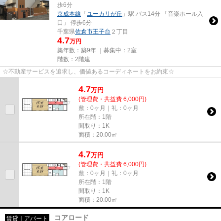
歩6分
京成本線
「
ユーカリが丘
」駅 バス14分 「音楽ホール入
口」 停歩6分
千葉県
佐倉市
王子台
２丁目
4.7
万円
築年数：築9年 ｜募集中：
2室
階数：2階建
☆不動産サービスを追求し、価値あるコーディネートをお約束☆
4.7
万
円
(管理費・共益費 6,000円)
敷：0ヶ月｜礼：0ヶ月
所在階：1階
間取り：1K
面積：20.00㎡
4.7
万
円
(管理費・共益費 6,000円)
敷：0ヶ月｜礼：0ヶ月
所在階：1階
間取り：1K
面積：20.00㎡
コアロード
賃貸｜アパート