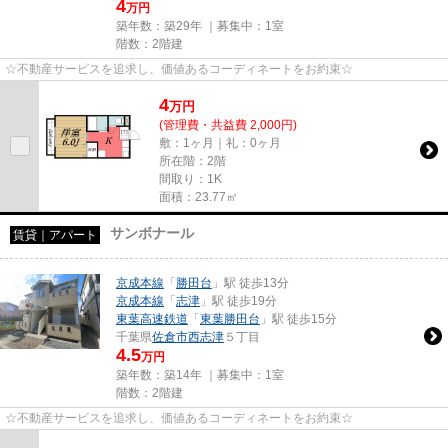
4
万円
築年数：築29年 ｜募集中：
1室
階数：2階建
☆不動産サービスを追求し、価値あるコーディネートをお約束☆
4
万
円
(管理費・共益費 2,000円)
敷：1ヶ月｜礼：0ヶ月
所在階：2階
間取り：1K
面積：23.77㎡
サンボナール
賃貸｜アパート
京成本線
「
勝田台
」駅 徒歩13分
京成本線
「
志津
」駅 徒歩19分
東葉高速鉄道
「
東葉勝田台
」駅 徒歩15分
千葉県
佐倉市
西志津
５丁目
4.5
万円
築年数：築14年 ｜募集中：
1室
階数：2階建
☆不動産サービスを追求し、価値あるコーディネートをお約束☆