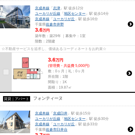
京成本線
「
志津
」駅 徒歩12分
ユーカリが丘線
「
地区センター
」駅 徒歩14分
京成本線
「
ユーカリが丘
」駅 徒歩16分
千葉県
佐倉市
井野
3.6
万円
築年数：築29年 ｜募集中：
1室
階数：2階建
☆不動産サービスを追求し、価値あるコーディネートをお約束☆
3.6
万
円
(管理費・共益費 5,000円)
敷：0ヶ月｜礼：0ヶ月
所在階：1階
間取り：1K
面積：19.87㎡
フォンティーヌ
賃貸｜アパート
京成本線
「
京成臼井
」駅 徒歩15分
ユーカリが丘線
「
地区センター
」駅 徒歩30分
京成本線
「
ユーカリが丘
」駅 徒歩33分
千葉県
佐倉市
臼井台