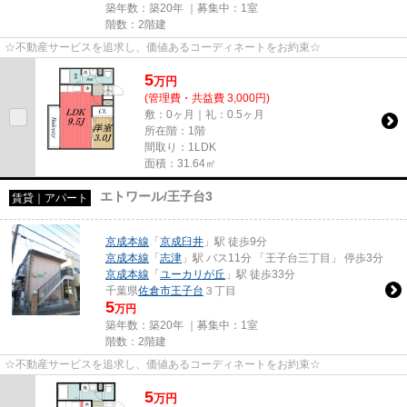
築年数：築20年 ｜募集中：
1室
階数：2階建
☆不動産サービスを追求し、価値あるコーディネートをお約束☆
5
万
円
(管理費・共益費 3,000円)
敷：0ヶ月｜礼：0.5ヶ月
所在階：1階
間取り：1LDK
面積：31.64㎡
エトワール/王子台3
賃貸｜アパート
京成本線
「
京成臼井
」駅 徒歩9分
京成本線
「
志津
」駅 バス11分 「王子台三丁目」 停歩3分
京成本線
「
ユーカリが丘
」駅 徒歩33分
千葉県
佐倉市
王子台
３丁目
5
万円
築年数：築20年 ｜募集中：
1室
階数：2階建
☆不動産サービスを追求し、価値あるコーディネートをお約束☆
5
万
円