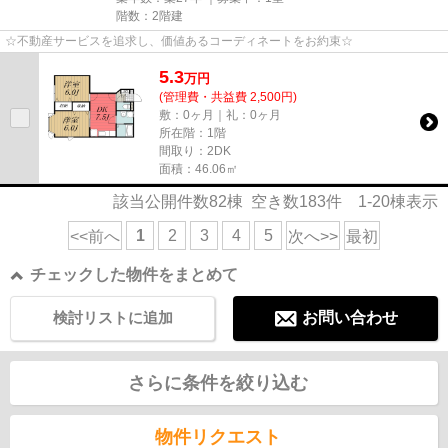
階数：2階建
☆不動産サービスを追求し、価値あるコーディネートをお約束☆
5.3
万
円
(管理費・共益費 2,500円)
敷：0ヶ月｜礼：0ヶ月
所在階：1階
間取り：2DK
面積：46.06㎡
該当公開件数
82
棟 空き数
183
件
1-20
棟表示
1
2
3
4
5
<<前へ
次へ>>
最初
チェックした物件をまとめて
検討リストに追加
お問い合わせ
さらに条件を絞り込む
物件リクエスト