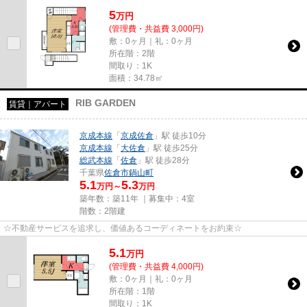
5
万
円
(管理費・共益費 3,000円)
敷：0ヶ月｜礼：0ヶ月
所在階：2階
間取り：1K
面積：34.78㎡
RIB GARDEN
賃貸｜アパート
京成本線
「
京成佐倉
」駅 徒歩10分
京成本線
「
大佐倉
」駅 徒歩25分
総武本線
「
佐倉
」駅 徒歩28分
千葉県
佐倉市
鍋山町
5.1
5.3
万円～
万円
築年数：築11年 ｜募集中：
4室
階数：2階建
☆不動産サービスを追求し、価値あるコーディネートをお約束☆
5.1
万
円
(管理費・共益費 4,000円)
敷：0ヶ月｜礼：0ヶ月
所在階：1階
間取り：1K