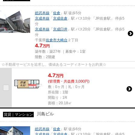
総武本線
「
佐倉
」駅 徒歩5分
京成本線
「
京成佐倉
」駅 バス10分 「JR佐倉駅」 停歩5
分
京成本線
「
京成臼井
」駅 バス20分 「JR佐倉駅」 停歩5
分
千葉県
佐倉市
大崎台
２丁目
4.7
万円
築年数：築27年 ｜募集中：
1室
階数：2階建
☆不動産サービスを追求し、価値あるコーディネートをお約束☆
4.7
万
円
(管理費・共益費 3,000円)
敷：0ヶ月｜礼：0ヶ月
所在階：1階
間取り：1R
面積：20.18㎡
川島ビル
賃貸｜マンション
総武本線
「
佐倉
」駅 徒歩6分
京成本線
「
京成佐倉
」駅 バス10分 「JR佐倉駅」 停歩5