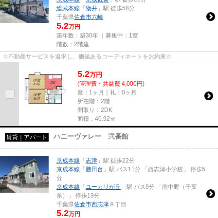
総武本線
「
物井
」駅 徒歩58分
千葉県
佐倉市
六崎
5.2
万円
築年数：築30年 ｜募集中：
1室
階数：2階建
☆不動産サービスを追求し、価値あるコーディネートをお約束☆
5.2
万
円
(管理費・共益費 4,000円)
敷：1ヶ月｜礼：0ヶ月
所在階：2階
間取り：2DK
面積：40.92㎡
ハニーヴァレー 弐番館
賃貸｜アパート
京成本線
「
志津
」駅 徒歩22分
京成本線
「
勝田台
」駅 バス11分 「西志津小学校」 停歩5
分
京成本線
「
ユーカリが丘
」駅 バス9分 「南中野（千葉
県）」 停歩19分
千葉県
佐倉市
西志津
８丁目
5.2
万円