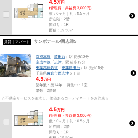
4.5
万
円
(管理費・共益費 3,000円)
敷：0ヶ月｜礼：0.5ヶ月
所在階：2階
間取り：1R
面積：19.50㎡
サンボナール/西志津5
賃貸｜アパート
京成本線
「
勝田台
」駅 徒歩13分
京成本線
「
志津
」駅 徒歩19分
東葉高速鉄道
「
東葉勝田台
」駅 徒歩15分
千葉県
佐倉市
西志津
５丁目
4.5
万円
築年数：築14年 ｜募集中：
1室
階数：2階建
☆不動産サービスを追求し、価値あるコーディネートをお約束☆
4.5
万
円
(管理費・共益費 3,000円)
敷：0ヶ月｜礼：0.5ヶ月
所在階：2階
間取り：1R
面積：19.50㎡