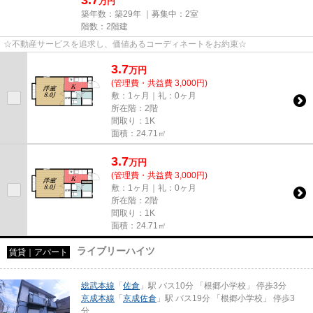
3.7
万円
築年数：築29年 ｜募集中：
2室
階数：2階建
☆不動産サービスを追求し、価値あるコーディネートをお約束☆
3.7
万
円
(管理費・共益費 3,000円)
敷：1ヶ月｜礼：0ヶ月
所在階：2階
間取り：1K
面積：24.71㎡
3.7
万
円
(管理費・共益費 3,000円)
敷：1ヶ月｜礼：0ヶ月
所在階：2階
間取り：1K
面積：24.71㎡
ライブリーハイツ
賃貸｜アパート
総武本線
「
佐倉
」駅 バス10分 「根郷小学校」 停歩3分
京成本線
「
京成佐倉
」駅 バス19分 「根郷小学校」 停歩3
分