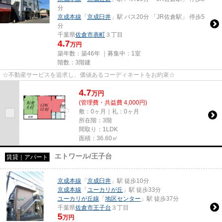
分
京成本線
「
京成臼井
」駅 バス20分 「JR佐倉駅」 停歩5
分
千葉県
佐倉市
表町
３丁目
4.7
万円
築年数：築46年 ｜募集中：
1室
階数：3階建
☆不動産サービスを追求し、価値あるコーディネートをお約束☆
4.7
万
円
(管理費・共益費 4,000円)
敷：0ヶ月｜礼：0ヶ月
所在階：3階
間取り：1LDK
面積：36.60㎡
エトワール/王子台
賃貸｜アパート
京成本線
「
京成臼井
」駅 徒歩10分
京成本線
「
ユーカリが丘
」駅 徒歩33分
ユーカリが丘線
「
地区センター
」駅 徒歩37分
千葉県
佐倉市
王子台
３丁目
5
万円