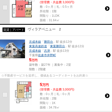
(管理費・共益費 3,000円)
敷：0ヶ月｜礼：0.5ヶ月
所在階：1階
間取り：1LDK
面積：31.64㎡
ヴィラアベニュー 2
賃貸｜アパート
京成本線
「
勝田台
」駅 徒歩12分
東葉高速鉄道
「
東葉勝田台
」駅 徒歩12分
京成本線
「
志津
」駅 徒歩13分
千葉県
佐倉市
井野町
5
万円
築年数：築27年 ｜募集中：
2室
階数：2階建
☆不動産サービスを追求し、価値あるコーディネートをお約束☆
5
万
円
(管理費・共益費 3,000円)
敷：0ヶ月｜礼：0ヶ月
所在階：2階
間取り：1K
面積：34.78㎡