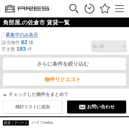
角部屋,の佐倉市 賃貸一覧
募集中のみ表示
82
該当物件
棟
183
空き数
件
さらに条件を絞り込む
物件リクエスト
チェックした物件をまとめて
検討リストに追加
お問い合わせ
ハイツmika
賃貸｜アパート