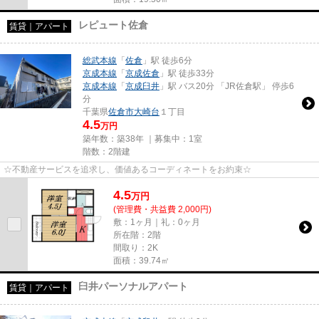
レピュート佐倉
賃貸｜アパート
総武本線
「
佐倉
」駅 徒歩6分
京成本線
「
京成佐倉
」駅 徒歩33分
京成本線
「
京成臼井
」駅 バス20分 「JR佐倉駅」 停歩6
分
千葉県
佐倉市
大崎台
１丁目
4.5
万円
築年数：築38年 ｜募集中：
1室
階数：2階建
☆不動産サービスを追求し、価値あるコーディネートをお約束☆
4.5
万
円
(管理費・共益費 2,000円)
敷：1ヶ月｜礼：0ヶ月
所在階：2階
間取り：2K
面積：39.74㎡
臼井パーソナルアパート
賃貸｜アパート