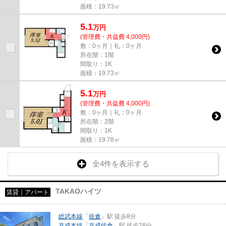
面積：19.73㎡
5.1
万
円
(管理費・共益費 4,000円)
敷：0ヶ月｜礼：0ヶ月
所在階：1階
間取り：1K
面積：19.73㎡
5.1
万
円
(管理費・共益費 4,000円)
敷：0ヶ月｜礼：0ヶ月
所在階：2階
間取り：1K
面積：19.78㎡
全4件を表示する
TAKAOハイツ
賃貸｜アパート
総武本線
「
佐倉
」駅 徒歩8分
京成本線
「
京成佐倉
」駅 徒歩28分