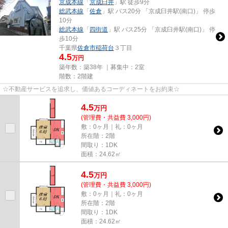
京成本線
「
京成臼井
」駅 徒歩9分
総武本線
「
佐倉
」駅 バス20分 「京成臼井駅(南口)」 停歩
10分
総武本線
「
四街道
」駅 バス25分 「京成臼井駅(南口)」 停
歩10分
千葉県
佐倉市
稲荷台
３丁目
4.5
万円
築年数：築38年 ｜募集中：
2室
階数：2階建
☆不動産サービスを追求し、価値あるコーディネートをお約束☆
4.5
万
円
(管理費・共益費 3,000円)
敷：0ヶ月｜礼：0ヶ月
所在階：2階
間取り：1DK
面積：24.62㎡
4.5
万
円
(管理費・共益費 3,000円)
敷：0ヶ月｜礼：0ヶ月
所在階：2階
間取り：1DK
面積：24.62㎡