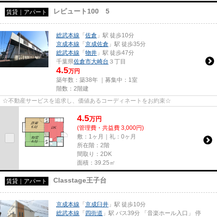
レピュート100 5
賃貸｜アパート
総武本線
「
佐倉
」駅 徒歩10分
京成本線
「
京成佐倉
」駅 徒歩35分
総武本線
「
物井
」駅 徒歩47分
千葉県
佐倉市
大崎台
３丁目
4.5
万円
築年数：築38年 ｜募集中：
1室
階数：2階建
☆不動産サービスを追求し、価値あるコーディネートをお約束☆
4.5
万
円
(管理費・共益費 3,000円)
敷：1ヶ月｜礼：0ヶ月
所在階：2階
間取り：2DK
面積：39.25㎡
Classtage王子台
賃貸｜アパート
京成本線
「
京成臼井
」駅 徒歩10分
総武本線
「
四街道
」駅 バス39分 「音楽ホール入口」 停