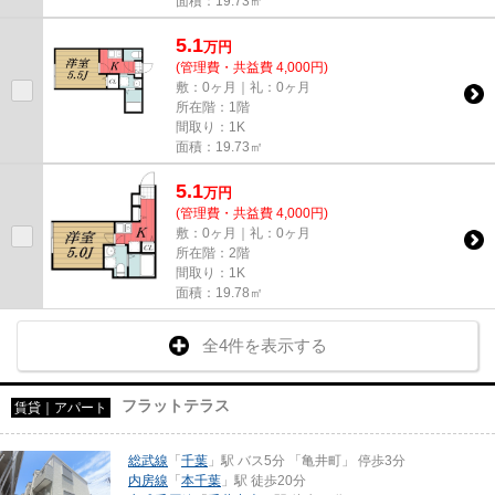
面積：19.73㎡
5.1
万
円
(管理費・共益費 4,000円)
敷：0ヶ月｜礼：0ヶ月
所在階：1階
間取り：1K
面積：19.73㎡
5.1
万
円
(管理費・共益費 4,000円)
敷：0ヶ月｜礼：0ヶ月
所在階：2階
間取り：1K
面積：19.78㎡
全4件を表示する
フラットテラス
賃貸｜アパート
総武線
「
千葉
」駅 バス5分 「亀井町」 停歩3分
内房線
「
本千葉
」駅 徒歩20分