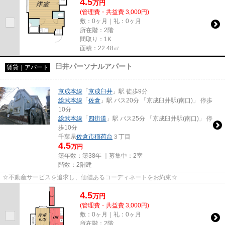
4.5
万
円
(管理費・共益費 3,000円)
敷：0ヶ月｜礼：0ヶ月
所在階：2階
間取り：1K
面積：22.48㎡
臼井パーソナルアパート
賃貸｜アパート
京成本線
「
京成臼井
」駅 徒歩9分
総武本線
「
佐倉
」駅 バス20分 「京成臼井駅(南口)」 停歩
10分
総武本線
「
四街道
」駅 バス25分 「京成臼井駅(南口)」 停
歩10分
千葉県
佐倉市
稲荷台
３丁目
4.5
万円
築年数：築38年 ｜募集中：
2室
階数：2階建
☆不動産サービスを追求し、価値あるコーディネートをお約束☆
4.5
万
円
(管理費・共益費 3,000円)
敷：0ヶ月｜礼：0ヶ月
所在階：2階