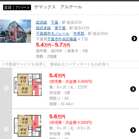
サマックス アルテール
賃貸｜アパート
総武線
「
千葉
」駅 徒歩22分
総武本線
「
東千葉
」駅 徒歩12分
千葉都市モノレール
「
作草部
」駅 徒歩10分
千葉県
千葉市中央区
椿森
４丁目
5.4
5.7
万円～
万円
築年数：築28年 ｜募集中：
3室
階数：2階建
☆不動産サービスを追求し、価値あるコーディネートをお約束☆
5.4
万
円
(管理費・共益費 4,000円)
敷：0ヶ月｜礼：2万円
所在階：1階
間取り：2K
面積：31.44㎡
5.6
万
円
(管理費・共益費 4,000円)
敷：0ヶ月｜礼：0.5ヶ月
所在階：1階