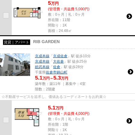
5
万
円
(管理費・共益費 5,000円)
敷：0ヶ月｜礼：0ヶ月
所在階：11階
間取り：1K
面積：24.48㎡
RIB GARDEN
賃貸｜アパート
京成本線
「
京成佐倉
」駅 徒歩10分
京成本線
「
大佐倉
」駅 徒歩25分
総武本線
「
佐倉
」駅 徒歩28分
千葉県
佐倉市
鍋山町
5.1
5.3
万円～
万円
築年数：築11年 ｜募集中：
4室
階数：2階建
☆不動産サービスを追求し、価値あるコーディネートをお約束☆
5.1
万
円
(管理費・共益費 4,000円)
敷：0ヶ月｜礼：0ヶ月
所在階：1階
間取り：1K