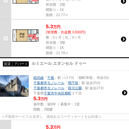
所在階：2階
間取り：1K
面積：22.77㎡
5.3
万
円
(管理費・共益費 3,000円)
敷：0ヶ月｜礼：0ヶ月
所在階：3階
間取り：1K
面積：21.78㎡
ルミエール エタンセル ドゥー
賃貸｜アパート
総武線
「
千葉
」駅 バス7分 「都町球場」 停歩3分
千葉都市モノレール
「
県庁前
」駅 徒歩25分
千葉都市モノレール
「
葭川公園
」駅 徒歩27分
千葉県
千葉市中央区
都町
３丁目
5.3
万円
築年数：築9年 ｜募集中：
1室
階数：2階建
☆不動産サービスを追求し、価値あるコーディネートをお約束☆
5.3
万
円