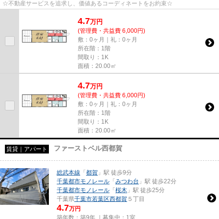
☆不動産サービスを追求し、価値あるコーディネートをお約束☆
4.7
万
円
(管理費・共益費 6,000円)
敷：0ヶ月｜礼：0ヶ月
所在階：1階
間取り：1K
面積：20.00㎡
4.7
万
円
(管理費・共益費 6,000円)
敷：0ヶ月｜礼：0ヶ月
所在階：1階
間取り：1K
面積：20.00㎡
ファーストベル西都賀
賃貸｜アパート
総武本線
「
都賀
」駅 徒歩9分
千葉都市モノレール
「
みつわ台
」駅 徒歩22分
千葉都市モノレール
「
桜木
」駅 徒歩25分
千葉県
千葉市若葉区
西都賀
５丁目
4.7
万円
築年数：築9年 ｜募集中：
1室