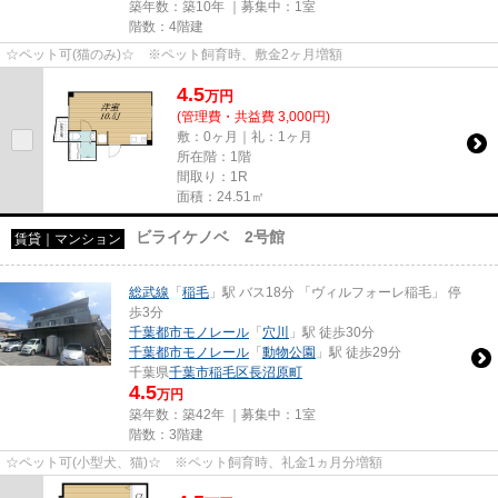
築年数：築10年 ｜募集中：
1室
階数：4階建
☆ペット可(猫のみ)☆ ※ペット飼育時、敷金2ヶ月増額
4.5
万
円
(管理費・共益費 3,000円)
敷：0ヶ月｜礼：1ヶ月
所在階：1階
間取り：1R
面積：24.51㎡
ビライケノベ 2号館
賃貸｜マンション
総武線
「
稲毛
」駅 バス18分 「ヴィルフォーレ稲毛」 停
歩3分
千葉都市モノレール
「
穴川
」駅 徒歩30分
千葉都市モノレール
「
動物公園
」駅 徒歩29分
千葉県
千葉市稲毛区
長沼原町
4.5
万円
築年数：築42年 ｜募集中：
1室
階数：3階建
☆ペット可(小型犬、猫)☆ ※ペット飼育時、礼金1ヵ月分増額