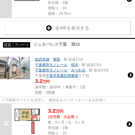
所在階：3階
間取り：1K
面積：18.56㎡
全4件を表示する
ジュネパレス千葉 第26
賃貸｜アパート
総武本線
「
都賀
」駅 徒歩11分
千葉都市モノレール
「
桜木
」駅 徒歩23分
千葉都市モノレール
「
みつわ台
」駅 徒歩24分
千葉県
千葉市若葉区
西都賀
５丁目
3.2
万円
築年数：築38年 ｜募集中：
1室
階数：2階建
☆不動産サービスを追求し、価値あるコーディネートをお約束☆
3.2
万
円
(管理費・共益費 -)
敷：0ヶ月｜礼：0ヶ月
所在階：1階
間取り：1K