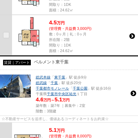
間取り：1DK
面積：24.62㎡
4.5
万
円
(管理費・共益費 3,000円)
敷：0ヶ月｜礼：0ヶ月
所在階：2階
間取り：1DK
面積：24.62㎡
ベルメント東千葉
賃貸｜アパート
総武本線
「
東千葉
」駅 徒歩9分
総武線
「
千葉
」駅 徒歩20分
千葉都市モノレール
「
千葉公園
」駅 徒歩16分
千葉県
千葉市中央区
祐光
１丁目
4.6
5.1
万円～
万円
築年数：築7年 ｜募集中：
2室
階数：3階建
☆不動産サービスを追求し、価値あるコーディネートをお約束☆
5.1
万
円
(管理費・共益費 8,000円)