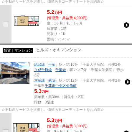
☆不動産サービスを追求し、価値あるコーディネートをお約束☆
5.2
万
円
(管理費・共益費 4,000円)
敷：1ヶ月｜礼：1ヶ月
所在階：1階
間取り：1K
面積：25.45㎡
ヒルズ・オキマンション
賃貸｜マンション
総武線
「
千葉
」駅 バス16分 「千葉大学病院」 停歩2分
京成千原線
「
千葉寺
」駅 バス7分 「千葉大学病院」 停歩
2分
京葉線
「
蘇我
」駅 バス12分 「千葉大学病院」 停歩2分
千葉県
千葉市中央区
矢作町
5.3
万円
築年数：築30年 ｜募集中：
2室
階数：3階建
☆不動産サービスを追求し、価値あるコーディネートをお約束☆
5.3
万
円
(管理費・共益費 3,000円)
敷：0ヶ月｜礼：0ヶ月