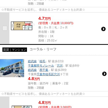
階数：2階建
☆不動産サービスを追求し、価値あるコーディネートをお約束☆
4.7
万
円
(管理費・共益費 10,000円)
敷：0ヶ月｜礼：2ヶ月
所在階：1階
間取り：1K
面積：25.02㎡
コーラル・リーフ
賃貸｜マンション
総武線
「
稲毛
」駅 徒歩22分
千葉都市モノレール
「
穴川
」駅 徒歩8分
総武線
「
西千葉
」駅 徒歩28分
千葉県
千葉市稲毛区
穴川
３丁目
4.8
万円
築年数：築25年 ｜募集中：
2室
階数：2階建
☆不動産サービスを追求し、価値あるコーディネートをお約束☆
4.8
万
円
(管理費・共益費 3,000円)