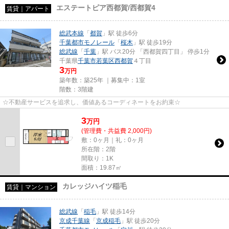
エステートピア西都賀/西都賀4
賃貸｜アパート
総武本線
「
都賀
」駅 徒歩6分
千葉都市モノレール
「
桜木
」駅 徒歩19分
総武線
「
千葉
」駅 バス20分 「西都賀四丁目」 停歩1分
千葉県
千葉市若葉区
西都賀
４丁目
3
万円
築年数：築25年 ｜募集中：
1室
階数：3階建
☆不動産サービスを追求し、価値あるコーディネートをお約束☆
3
万
円
(管理費・共益費 2,000円)
敷：0ヶ月｜礼：0ヶ月
所在階：2階
間取り：1K
面積：19.87㎡
カレッジハイツ稲毛
賃貸｜マンション
総武線
「
稲毛
」駅 徒歩14分
京成千葉線
「
京成稲毛
」駅 徒歩20分