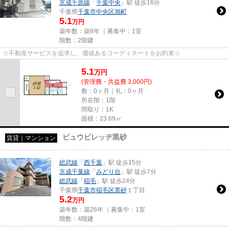
京成千原線
「
千葉中央
」駅 徒歩16分
千葉県
千葉市中央区
旭町
5.1
万円
築年数：築8年 ｜募集中：
1室
階数：2階建
☆不動産サービスを追求し、価値あるコーディネートをお約束☆
5.1
万
円
(管理費・共益費 3,000円)
敷：0ヶ月｜礼：0ヶ月
所在階：1階
間取り：1K
面積：23.69㎡
ビュウビレッヂ黒砂
賃貸｜マンション
総武線
「
西千葉
」駅 徒歩15分
京成千葉線
「
みどり台
」駅 徒歩7分
総武線
「
稲毛
」駅 徒歩24分
千葉県
千葉市稲毛区
黒砂
１丁目
5.2
万円
築年数：築26年 ｜募集中：
1室
階数：4階建