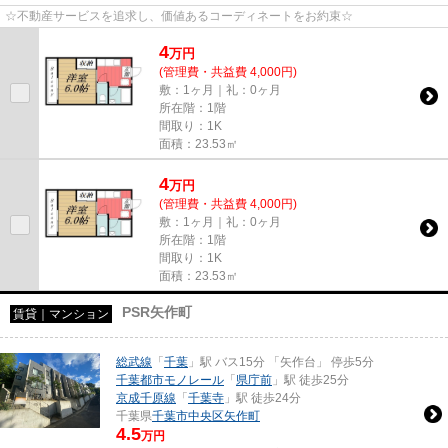
☆不動産サービスを追求し、価値あるコーディネートをお約束☆
4
万
円
(管理費・共益費 4,000円)
敷：1ヶ月｜礼：0ヶ月
所在階：1階
間取り：1K
面積：23.53㎡
4
万
円
(管理費・共益費 4,000円)
敷：1ヶ月｜礼：0ヶ月
所在階：1階
間取り：1K
面積：23.53㎡
PSR矢作町
賃貸｜マンション
総武線
「
千葉
」駅 バス15分 「矢作台」 停歩5分
千葉都市モノレール
「
県庁前
」駅 徒歩25分
京成千原線
「
千葉寺
」駅 徒歩24分
千葉県
千葉市中央区
矢作町
4.5
万円