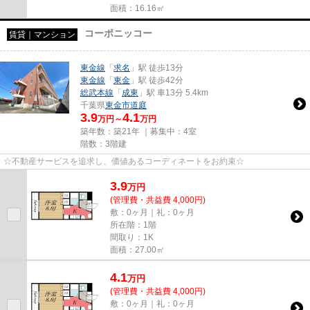
面積：16.16㎡
コーポニッコー
賃貸｜マンション
東金線
「
求名
」駅 徒歩13分
東金線
「
東金
」駅 徒歩42分
総武本線
「
成東
」駅 車13分 5.4km
千葉県
東金市
道庭
3.9
4.1
万円～
万円
築年数：築21年 ｜募集中：
4室
階数：3階建
☆不動産サービスを追求し、価値あるコーディネートをお約束☆
3.9
万
円
(管理費・共益費 4,000円)
敷：0ヶ月｜礼：0ヶ月
所在階：1階
間取り：1K
面積：27.00㎡
4.1
万
円
(管理費・共益費 4,000円)
敷：0ヶ月｜礼：0ヶ月