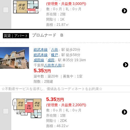
(管理費・共益費 3,000円)
敷：0ヶ月｜礼：0ヶ月
所在階：2階
間取り：1K
面積：21.87㎡
プロムナード B
賃貸｜アパート
総武本線
「
八街
」駅 徒歩20分
総武本線
「
榎戸
」駅 徒歩58分
成田線
「
成田
」駅 車35分 19.1km
千葉県
八街市
八街
ほ
5.35
万円
築年数：築20年 ｜募集中：
1室
階数：2階建
☆不動産サービスを追求し、価値あるコーディネートをお約束☆
5.35
万
円
(管理費・共益費 2,200円)
敷：0ヶ月｜礼：0ヶ月
所在階：1階
間取り：2DK
面積：46.22㎡