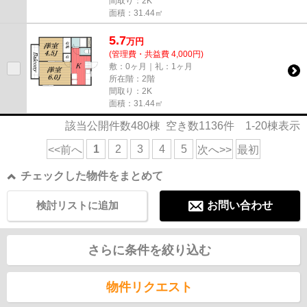
間取り：2K
面積：31.44㎡
5.7
万
円
(管理費・共益費 4,000円)
敷：0ヶ月｜礼：1ヶ月
所在階：2階
間取り：2K
面積：31.44㎡
該当公開件数
480
棟 空き数
1136
件
1-20
棟表示
1
2
3
4
5
<<前へ
次へ>>
最初
チェックした物件をまとめて
検討リストに追加
お問い合わせ
さらに条件を絞り込む
物件リクエスト