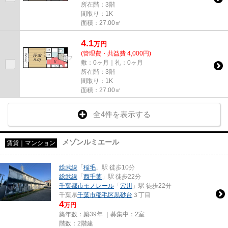
所在階：3階
間取り：1K
面積：27.00㎡
4.1
万
円
(管理費・共益費 4,000円)
敷：0ヶ月｜礼：0ヶ月
所在階：3階
間取り：1K
面積：27.00㎡
全4件を表示する
メゾンルミエール
賃貸｜マンション
総武線
「
稲毛
」駅 徒歩10分
総武線
「
西千葉
」駅 徒歩22分
千葉都市モノレール
「
穴川
」駅 徒歩22分
千葉県
千葉市稲毛区
黒砂台
３丁目
4
万円
築年数：築39年 ｜募集中：
2室
階数：2階建