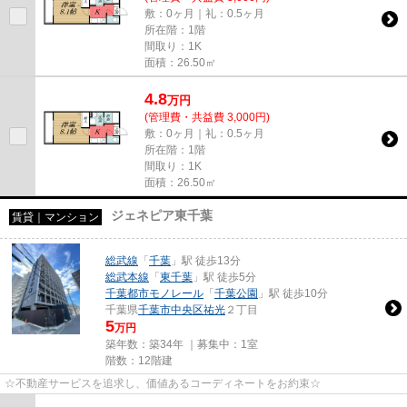
敷：0ヶ月｜礼：0.5ヶ月
所在階：1階
間取り：1K
面積：26.50㎡
4.8
万
円
(管理費・共益費 3,000円)
敷：0ヶ月｜礼：0.5ヶ月
所在階：1階
間取り：1K
面積：26.50㎡
ジェネピア東千葉
賃貸｜マンション
総武線
「
千葉
」駅 徒歩13分
総武本線
「
東千葉
」駅 徒歩5分
千葉都市モノレール
「
千葉公園
」駅 徒歩10分
千葉県
千葉市中央区
祐光
２丁目
5
万円
築年数：築34年 ｜募集中：
1室
階数：12階建
☆不動産サービスを追求し、価値あるコーディネートをお約束☆