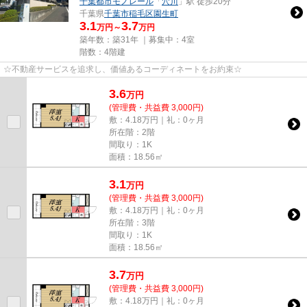
千葉都市モノレール
「
穴川
」駅 徒歩20分
千葉県
千葉市稲毛区
園生町
3.1
3.7
万円～
万円
築年数：築31年 ｜募集中：
4室
階数：4階建
☆不動産サービスを追求し、価値あるコーディネートをお約束☆
3.6
万
円
(管理費・共益費 3,000円)
敷：4.18万円｜礼：0ヶ月
所在階：2階
間取り：1K
面積：18.56㎡
3.1
万
円
(管理費・共益費 3,000円)
敷：4.18万円｜礼：0ヶ月
所在階：3階
間取り：1K
面積：18.56㎡
3.7
万
円
(管理費・共益費 3,000円)
敷：4.18万円｜礼：0ヶ月