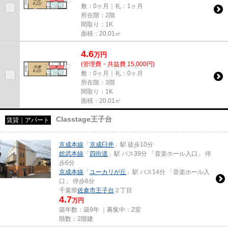
敷：0ヶ月｜礼：1ヶ月
所在階：2階
間取り：1K
面積：20.01㎡
4.6
万
円
(管理費・共益費 15,000円)
敷：0ヶ月｜礼：0ヶ月
所在階：3階
間取り：1K
面積：20.01㎡
Classtage王子台
賃貸｜アパート
京成本線
「
京成臼井
」駅 徒歩10分
総武本線
「
四街道
」駅 バス39分 「音楽ホール入口」 停
歩6分
京成本線
「
ユーカリが丘
」駅 バス14分 「音楽ホール入
口」 停歩6分
千葉県
佐倉市
王子台
２丁目
4.7
万円
築年数：築9年 ｜募集中：
2室
階数：2階建