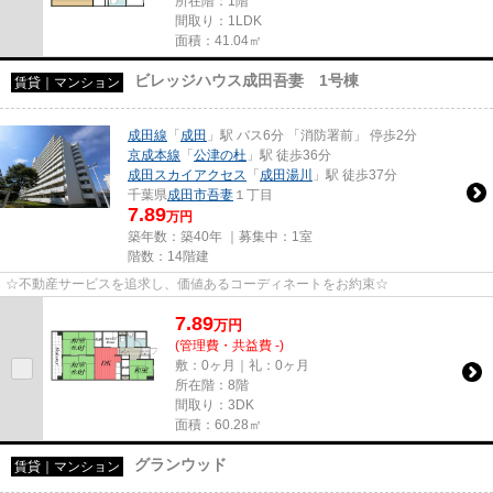
所在階：1階
間取り：1LDK
面積：41.04㎡
ビレッジハウス成田吾妻 1号棟
賃貸｜マンション
成田線
「
成田
」駅 バス6分 「消防署前」 停歩2分
京成本線
「
公津の杜
」駅 徒歩36分
成田スカイアクセス
「
成田湯川
」駅 徒歩37分
千葉県
成田市
吾妻
１丁目
7.89
万円
築年数：築40年 ｜募集中：
1室
階数：14階建
☆不動産サービスを追求し、価値あるコーディネートをお約束☆
7.89
万
円
(管理費・共益費 -)
敷：0ヶ月｜礼：0ヶ月
所在階：8階
間取り：3DK
面積：60.28㎡
グランウッド
賃貸｜マンション