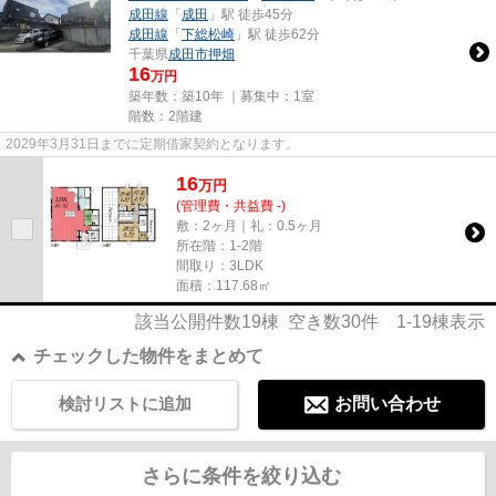
成田線
「
成田
」駅 徒歩45分
成田線
「
下総松崎
」駅 徒歩62分
千葉県
成田市
押畑
16
万円
築年数：築10年 ｜募集中：
1室
階数：2階建
2029年3月31日までに定期借家契約となります。
16
万
円
(管理費・共益費 -)
敷：2ヶ月｜礼：0.5ヶ月
所在階：1-2階
間取り：3LDK
面積：117.68㎡
該当公開件数
19
棟 空き数
30
件
1-19
棟表示
チェックした物件をまとめて
検討リストに追加
お問い合わせ
さらに条件を絞り込む