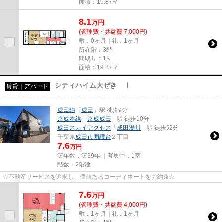
面積：19.87㎡
8.1
万
円
(管理費・共益費 7,000円)
敷：0ヶ月｜礼：1ヶ月
所在階：3階
間取り：1K
面積：19.87㎡
シティハイム大ぜき Ⅰ
賃貸｜アパート
成田線
「
成田
」駅 徒歩9分
京成本線
「
京成成田
」駅 徒歩10分
成田スカイアクセス
「
成田湯川
」駅 徒歩52分
千葉県
成田市
囲護台
２丁目
7.6
万円
築年数：築39年 ｜募集中：
1室
階数：2階建
☆不動産サービスを追求し、価値あるコーディネートをお約束☆
7.6
万
円
(管理費・共益費 4,000円)
敷：1ヶ月｜礼：1ヶ月