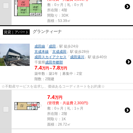
敷：0ヶ月｜礼：0ヶ月
所在階：4階
間取り：3DK
面積：53.39㎡
グランティーナ
賃貸｜アパート
成田線
「
成田
」駅 徒歩24分
京成本線
「
京成成田
」駅 徒歩28分
成田スカイアクセス
「
成田湯川
」駅 徒歩40分
千葉県
成田市
郷部
7.4
7.8
万円～
万円
築年数：築1年 ｜募集中：
2室
階数：2階建
☆不動産サービスを追求し、価値あるコーディネートをお約束☆
7.4
万
円
(管理費・共益費 2,300円)
敷：0ヶ月｜礼：1ヶ月
所在階：2階
間取り：1K
面積：26.72㎡