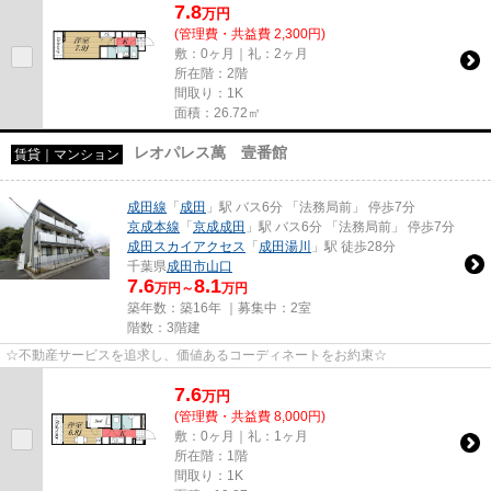
7.8
万
円
(管理費・共益費 2,300円)
敷：0ヶ月｜礼：2ヶ月
所在階：2階
間取り：1K
面積：26.72㎡
レオパレス萬 壹番館
賃貸｜マンション
成田線
「
成田
」駅 バス6分 「法務局前」 停歩7分
京成本線
「
京成成田
」駅 バス6分 「法務局前」 停歩7分
成田スカイアクセス
「
成田湯川
」駅 徒歩28分
千葉県
成田市
山口
7.6
8.1
万円～
万円
築年数：築16年 ｜募集中：
2室
階数：3階建
☆不動産サービスを追求し、価値あるコーディネートをお約束☆
7.6
万
円
(管理費・共益費 8,000円)
敷：0ヶ月｜礼：1ヶ月
所在階：1階
間取り：1K