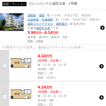
ビレッジハウス成田玉造 1号棟
賃貸｜マンション
成田線
「
成田
」駅 バス9分 「中台1丁目」 停歩3分
京成本線
「
京成成田
」駅 バス9分 「中台1丁目」 停歩3分
成田スカイアクセス
「
成田湯川
」駅 徒歩20分
千葉県
成田市
玉造
７丁目
3.94
4.14
万円～
万円
築年数：築35年 ｜募集中：
9室
階数：5階建
☆不動産サービスを追求し、価値あるコーディネートをお約束☆
4.14
万
円
(管理費・共益費 -)
敷：0ヶ月｜礼：0ヶ月
所在階：3階
間取り：1R
面積：14.85㎡
4.14
万
円
(管理費・共益費 -)
敷：0ヶ月｜礼：0ヶ月
所在階：3階
間取り：1R