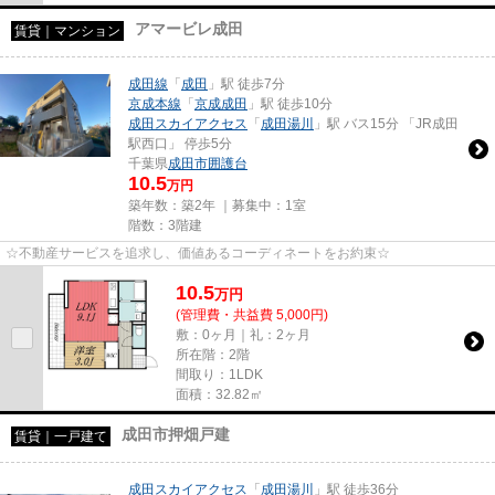
アマービレ成田
賃貸｜マンション
成田線
「
成田
」駅 徒歩7分
京成本線
「
京成成田
」駅 徒歩10分
成田スカイアクセス
「
成田湯川
」駅 バス15分 「JR成田
駅西口」 停歩5分
千葉県
成田市
囲護台
10.5
万円
築年数：築2年 ｜募集中：
1室
階数：3階建
☆不動産サービスを追求し、価値あるコーディネートをお約束☆
10.5
万
円
(管理費・共益費 5,000円)
敷：0ヶ月｜礼：2ヶ月
所在階：2階
間取り：1LDK
面積：32.82㎡
成田市押畑戸建
賃貸｜一戸建て
成田スカイアクセス
「
成田湯川
」駅 徒歩36分