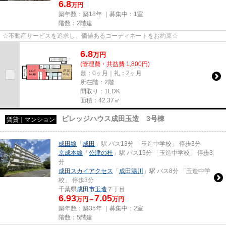
6.8
万円
築年数：築18年 ｜募集中：
1室
階数：2階建
☆不動産サービスを追求し、価値あるコーディネートをお約束☆
6.8
万
円
(管理費・共益費 1,800円)
敷：0ヶ月｜礼：2ヶ月
所在階：2階
間取り：1LDK
面積：42.37㎡
ビレッジハウス成田玉造 3号棟
賃貸｜マンション
成田線
「
成田
」駅 バス13分 「玉造中学校」 停歩3分
京成本線
「
公津の杜
」駅 バス15分 「玉造中学校」 停歩3
分
成田スカイアクセス
「
成田湯川
」駅 バス8分 「玉造中学
校」 停歩3分
千葉県
成田市
玉造
７丁目
6.93
7.05
万円～
万円
築年数：築35年 ｜募集中：
2室
階数：5階建