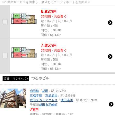
☆不動産サービスを追求し、価値あるコーディネートをお約束☆
6.93
万
円
(管理費・共益費 -)
敷：0ヶ月｜礼：0ヶ月
所在階：4階
間取り：3LDK
面積：66.43㎡
7.05
万
円
(管理費・共益費 -)
敷：0ヶ月｜礼：0ヶ月
所在階：5階
間取り：3LDK
面積：66.43㎡
つるやビル
賃貸｜マンション
成田線
「
成田
」駅 徒歩2分
京成本線
「
京成成田
」駅 徒歩2分
成田スカイアクセス
「
成田湯川
」駅 車9分 3.9km
千葉県
成田市
花崎町
7
万円
築年数：築20年 ｜募集中：
1室