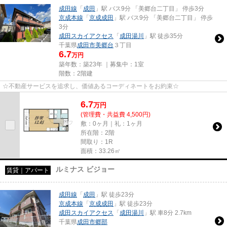
成田線
「
成田
」駅 バス9分 「美郷台二丁目」 停歩3分
京成本線
「
京成成田
」駅 バス9分 「美郷台二丁目」 停歩
3分
成田スカイアクセス
「
成田湯川
」駅 徒歩35分
千葉県
成田市
美郷台
３丁目
6.7
万円
築年数：築23年 ｜募集中：
1室
階数：2階建
☆不動産サービスを追求し、価値あるコーディネートをお約束☆
6.7
万
円
(管理費・共益費 4,500円)
敷：0ヶ月｜礼：1ヶ月
所在階：2階
間取り：1R
面積：33.26㎡
ルミナス ビジョー
賃貸｜アパート
成田線
「
成田
」駅 徒歩23分
京成本線
「
京成成田
」駅 徒歩23分
成田スカイアクセス
「
成田湯川
」駅 車8分 2.7km
千葉県
成田市
郷部