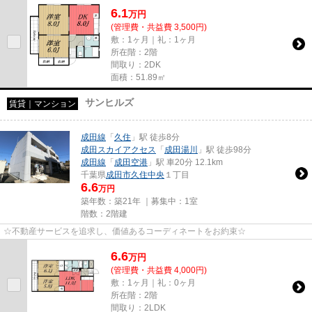
6.1
万
円
(管理費・共益費 3,500円)
敷：1ヶ月｜礼：1ヶ月
所在階：2階
間取り：2DK
面積：51.89㎡
サンヒルズ
賃貸｜マンション
成田線
「
久住
」駅 徒歩8分
成田スカイアクセス
「
成田湯川
」駅 徒歩98分
成田線
「
成田空港
」駅 車20分 12.1km
千葉県
成田市
久住中央
１丁目
6.6
万円
築年数：築21年 ｜募集中：
1室
階数：2階建
☆不動産サービスを追求し、価値あるコーディネートをお約束☆
6.6
万
円
(管理費・共益費 4,000円)
敷：1ヶ月｜礼：0ヶ月
所在階：2階
間取り：2LDK