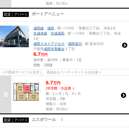
面積：51.30㎡
ポートアベニュー
賃貸｜アパート
成田線
「
成田
」駅 バス9分 「美郷台三丁目」 停歩1分
京成本線
「
京成成田
」駅 バス9分 「美郷台三丁目」 停歩
1分
成田スカイアクセス
「
成田湯川
」駅 徒歩33分
千葉県
成田市
美郷台
３丁目
6.7
万円
築年数：築33年 ｜募集中：
1室
階数：2階建
☆不動産サービスを追求し、価値あるコーディネートをお約束☆
6.7
万
円
(管理費・共益費 -)
敷：1ヶ月｜礼：0ヶ月
所在階：2階
間取り：3DK
面積：50.00㎡
エスポワール Ⅰ
賃貸｜アパート