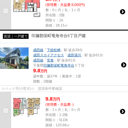
(管理費・共益費 8,000円)
敷：0ヶ月｜礼：1ヶ月
所在階：2階
間取り：1K
面積：28.15㎡
印旛郡栄町竜角寺台5丁目戸建
賃貸｜一戸建て
成田線
「
下総松崎
」駅 徒歩39分
成田スカイアクセス
「
成田湯川
」駅 徒歩61分
成田線
「
安食
」駅 徒歩61分
千葉県
印旛郡栄町
竜角寺台
５丁目
9.8
万円
築年数：築37年 ｜募集中：
1室
階数：2階建
☆ペット可(小型犬)☆ 賃貸条件要確認
9.8
万
円
(管理費・共益費 -)
敷：1ヶ月｜礼：0ヶ月
所在階：1-2階
間取り：5LDK
面積：120.68㎡