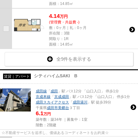
面積：14.85㎡
4.14
万
円
(管理費・共益費 -)
敷：0ヶ月｜礼：0ヶ月
所在階：3階
間取り：1R
面積：14.85㎡
全9件を表示する
シティハイムSAKI B
賃貸｜アパート
成田線
「
成田
」駅 バス12分 「山口入口」 停歩1分
京成本線
「
京成成田
」駅 バス12分 「山口入口」 停歩1分
成田スカイアクセス
「
成田湯川
」駅 徒歩39分
千葉県
成田市
美郷台
３丁目
6.1
万円
築年数：築34年 ｜募集中：
1室
階数：2階建
☆不動産サービスを追求し、価値あるコーディネートをお約束☆