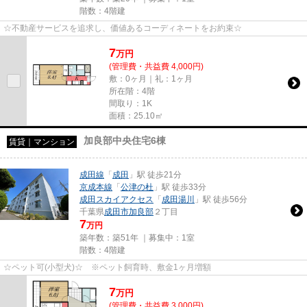
階数：4階建
☆不動産サービスを追求し、価値あるコーディネートをお約束☆
7
万
円
(管理費・共益費 4,000円)
敷：0ヶ月｜礼：1ヶ月
所在階：4階
間取り：1K
面積：25.10㎡
加良部中央住宅6棟
賃貸｜マンション
成田線
「
成田
」駅 徒歩21分
京成本線
「
公津の杜
」駅 徒歩33分
成田スカイアクセス
「
成田湯川
」駅 徒歩56分
千葉県
成田市
加良部
２丁目
7
万円
築年数：築51年 ｜募集中：
1室
階数：4階建
☆ペット可(小型犬)☆ ※ペット飼育時、敷金1ヶ月増額
7
万
円
(管理費・共益費 3,000円)