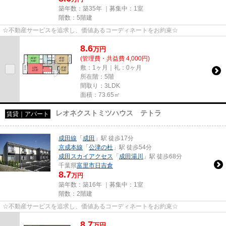
築年数：築35年 ｜募集中：
1室
階数：5階建
☆不動産サービスを追求し、価値あるコーディネートをお約束☆
8.6
万
円
(管理費・共益費 4,000円)
敷：1ヶ月｜礼：0ヶ月
所在階：5階
間取り：3LDK
面積：73.65㎡
レオネクストミツハウス テトラ
賃貸｜アパート
成田線
「
成田
」駅 徒歩17分
京成本線
「
公津の杜
」駅 徒歩54分
成田スカイアクセス
「
成田湯川
」駅 徒歩68分
千葉県
富里市
日吉倉
8.7
万円
築年数：築16年 ｜募集中：
1室
階数：2階建
☆不動産サービスを追求し、価値あるコーディネートをお約束☆
8.7
万
円