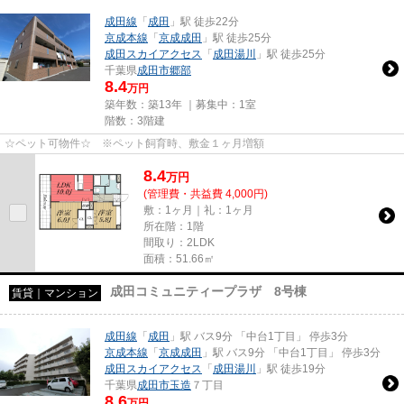
成田線
「
成田
」駅 徒歩22分
京成本線
「
京成成田
」駅 徒歩25分
成田スカイアクセス
「
成田湯川
」駅 徒歩25分
千葉県
成田市
郷部
8.4
万円
築年数：築13年 ｜募集中：
1室
階数：3階建
☆ペット可物件☆ ※ペット飼育時、敷金１ヶ月増額
8.4
万
円
(管理費・共益費 4,000円)
敷：1ヶ月｜礼：1ヶ月
所在階：1階
間取り：2LDK
面積：51.66㎡
成田コミュニティープラザ 8号棟
賃貸｜マンション
成田線
「
成田
」駅 バス9分 「中台1丁目」 停歩3分
京成本線
「
京成成田
」駅 バス9分 「中台1丁目」 停歩3分
成田スカイアクセス
「
成田湯川
」駅 徒歩19分
千葉県
成田市
玉造
７丁目
8.6
万円