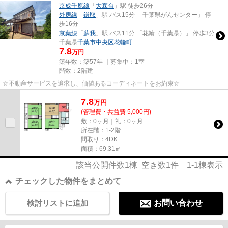
京成千原線
「
大森台
」駅 徒歩26分
外房線
「
鎌取
」駅 バス15分 「千葉県がんセンター」 停
歩16分
京葉線
「
蘇我
」駅 バス11分 「花輪（千葉県）」 停歩3分
千葉県
千葉市中央区
花輪町
7.8
万円
築年数：築57年 ｜募集中：
1室
階数：2階建
☆不動産サービスを追求し、価値あるコーディネートをお約束☆
7.8
万
円
(管理費・共益費 5,000円)
敷：0ヶ月｜礼：0ヶ月
所在階：1-2階
間取り：4DK
面積：69.31㎡
該当公開件数
1
棟 空き数
1
件
1-1
棟表示
チェックした物件をまとめて
検討リストに追加
お問い合わせ