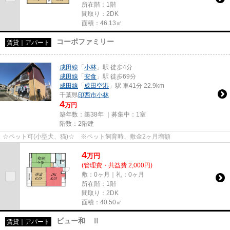
所在階：1階
間取り：2DK
面積：46.13㎡
コーポファミリー
賃貸｜アパート
成田線
「
小林
」駅 徒歩4分
成田線
「
安食
」駅 徒歩69分
成田線
「
成田空港
」駅 車41分 22.9km
千葉県
印西市
小林
4
万円
築年数：築38年 ｜募集中：
1室
階数：2階建
☆ペット可(小型犬、猫)☆ ※ペット飼育時、敷金2ヶ月増額
4
万
円
(管理費・共益費 2,000円)
敷：0ヶ月｜礼：0ヶ月
所在階：1階
間取り：2DK
面積：40.50㎡
ビュー和 Ⅱ
賃貸｜アパート