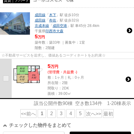
賃貸｜アパート
成田線
「
木下
」駅 徒歩10分
成田線
「
布佐
」駅 徒歩32分
京成本線
「
成田空港
」駅 車45分 28.4km
千葉県
印西市
大森
5
万円
築年数：築33年 ｜募集中：
1室
階数：2階建
☆不動産サービスを追求し、価値あるコーディネートをお約束☆
5
万
円
(管理費・共益費 -)
敷：1ヶ月｜礼：0ヶ月
所在階：2階
間取り：2DK
面積：39.00㎡
該当公開件数
90
棟 空き数
134
件
1-20
棟表示
1
2
3
4
5
<<前へ
次へ>>
最初
チェックした物件をまとめて