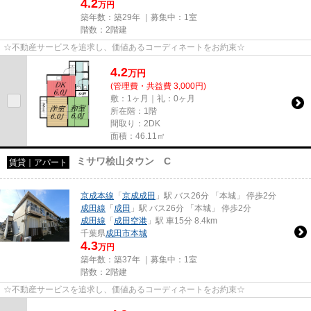
4.2
万円
築年数：築29年 ｜募集中：
1室
階数：2階建
☆不動産サービスを追求し、価値あるコーディネートをお約束☆
4.2
万
円
(管理費・共益費 3,000円)
敷：1ヶ月｜礼：0ヶ月
所在階：1階
間取り：2DK
面積：46.11㎡
ミサワ桧山タウン C
賃貸｜アパート
京成本線
「
京成成田
」駅 バス26分 「本城」 停歩2分
成田線
「
成田
」駅 バス26分 「本城」 停歩2分
成田線
「
成田空港
」駅 車15分 8.4km
千葉県
成田市
本城
4.3
万円
築年数：築37年 ｜募集中：
1室
階数：2階建
☆不動産サービスを追求し、価値あるコーディネートをお約束☆