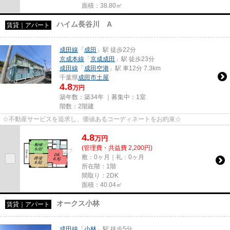
面積：38.80㎡
ハイム長谷川 A
賃貸｜アパート
成田線
「
成田
」駅 徒歩22分
京成本線
「
京成成田
」駅 徒歩23分
成田線
「
成田空港
」駅 車12分 7.3km
千葉県
成田市
土屋
4.8
万円
築年数：築34年 ｜募集中：
1室
階数：2階建
☆不動産サービスを追求し、価値あるコーディネートをお約束☆
4.8
万
円
(管理費・共益費 2,200円)
敷：0ヶ月｜礼：0ヶ月
所在階：1階
間取り：2DK
面積：40.04㎡
オークス小林
賃貸｜アパート
成田線
「
小林
」駅 徒歩5分