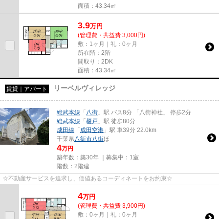
面積：43.34㎡
3.9
万
円
(管理費・共益費 3,000円)
敷：1ヶ月｜礼：0ヶ月
所在階：2階
間取り：2DK
面積：43.34㎡
リーベルヴィレッジ
賃貸｜アパート
総武本線
「
八街
」駅 バス8分 「八街神社」 停歩2分
総武本線
「
榎戸
」駅 徒歩80分
成田線
「
成田空港
」駅 車39分 22.0km
千葉県
八街市
八街
ほ
4
万円
築年数：築30年 ｜募集中：
1室
階数：2階建
☆不動産サービスを追求し、価値あるコーディネートをお約束☆
4
万
円
(管理費・共益費 3,900円)
敷：0ヶ月｜礼：0ヶ月