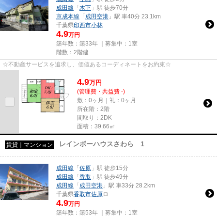
成田線
「
木下
」駅 徒歩70分
京成本線
「
成田空港
」駅 車40分 23.1km
千葉県
印西市
小林
4.9
万円
築年数：築33年 ｜募集中：
1室
階数：2階建
☆不動産サービスを追求し、価値あるコーディネートをお約束☆
4.9
万
円
(管理費・共益費 -)
敷：0ヶ月｜礼：0ヶ月
所在階：2階
間取り：2DK
面積：39.66㎡
レインボーハウスさわら 1
賃貸｜マンション
成田線
「
佐原
」駅 徒歩15分
成田線
「
香取
」駅 徒歩49分
成田線
「
成田空港
」駅 車33分 28.2km
千葉県
香取市
佐原
ロ
4.9
万円
築年数：築53年 ｜募集中：
1室