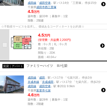
成田線
「
成田空港
」駅 バス14分 「三里塚」 停歩15分
千葉県
成田市
西三里塚
4.5
万円
築年数：築33年 ｜募集中：
1室
階数：2階建
☆不動産サービスを追求し、価値あるコーディネートをお約束☆
4.5
万
円
(管理費・共益費 2,200円)
敷：0ヶ月｜礼：0ヶ月
所在階：2階
間取り：2DK
面積：40.04㎡
ファミリーハイツ Ⅲ/七栄
賃貸｜アパート
成田線
「
成田
」駅 バス17分 「七栄六区」 停歩2分
京成本線
「
京成成田
」駅 バス17分 「七栄六区」 停歩2分
成田線
「
成田空港
」駅 車20分 9.9km
千葉県
富里市
七栄
4.6
万円
築年数：築28年 ｜募集中：
1室
階数：2階建