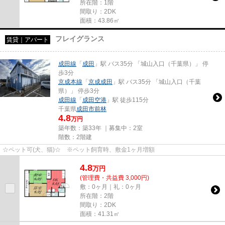
所在階：1階
間取り：2DK
面積：43.86㎡
フレイグランス
賃貸｜アパート
成田線
「
成田
」駅 バス35分 「城山入口（千葉県）」 停
歩3分
京成本線
「
京成成田
」駅 バス35分 「城山入口（千葉
県）」 停歩3分
成田線
「
成田空港
」駅 徒歩115分
千葉県
成田市
前林
4.8
万円
築年数：築33年 ｜募集中：
2室
階数：2階建
☆ペット可(犬、猫)☆ ※ペット飼育時、敷金1ヶ月増額
4.8
万
円
(管理費・共益費 3,000円)
敷：0ヶ月｜礼：0ヶ月
所在階：2階
間取り：2DK
面積：41.31㎡