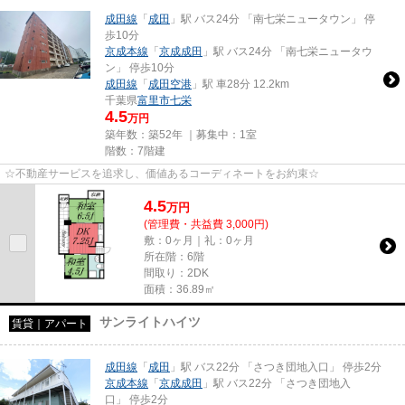
成田線
「
成田
」駅 バス24分 「南七栄ニュータウン」 停
歩10分
京成本線
「
京成成田
」駅 バス24分 「南七栄ニュータウ
ン」 停歩10分
成田線
「
成田空港
」駅 車28分 12.2km
千葉県
富里市
七栄
4.5
万円
築年数：築52年 ｜募集中：
1室
階数：7階建
☆不動産サービスを追求し、価値あるコーディネートをお約束☆
4.5
万
円
(管理費・共益費 3,000円)
敷：0ヶ月｜礼：0ヶ月
所在階：6階
間取り：2DK
面積：36.89㎡
サンライトハイツ
賃貸｜アパート
成田線
「
成田
」駅 バス22分 「さつき団地入口」 停歩2分
京成本線
「
京成成田
」駅 バス22分 「さつき団地入
口」 停歩2分