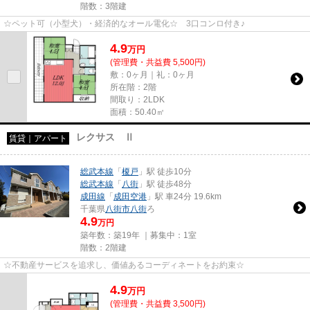
階数：3階建
☆ペット可（小型犬）・経済的なオール電化☆ 3口コンロ付き♪
4.9
万
円
(管理費・共益費 5,500円)
敷：0ヶ月｜礼：0ヶ月
所在階：2階
間取り：2LDK
面積：50.40㎡
レクサス Ⅱ
賃貸｜アパート
総武本線
「
榎戸
」駅 徒歩10分
総武本線
「
八街
」駅 徒歩48分
成田線
「
成田空港
」駅 車24分 19.6km
千葉県
八街市
八街
ろ
4.9
万円
築年数：築19年 ｜募集中：
1室
階数：2階建
☆不動産サービスを追求し、価値あるコーディネートをお約束☆
4.9
万
円
(管理費・共益費 3,500円)