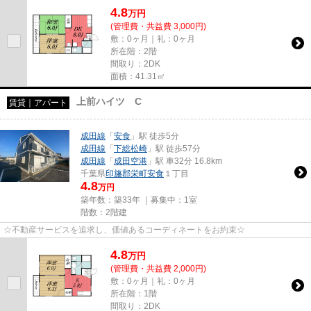
4.8
万
円
(管理費・共益費 3,000円)
敷：0ヶ月｜礼：0ヶ月
所在階：2階
間取り：2DK
面積：41.31㎡
上前ハイツ C
賃貸｜アパート
成田線
「
安食
」駅 徒歩5分
成田線
「
下総松崎
」駅 徒歩57分
成田線
「
成田空港
」駅 車32分 16.8km
千葉県
印旛郡栄町
安食
１丁目
4.8
万円
築年数：築33年 ｜募集中：
1室
階数：2階建
☆不動産サービスを追求し、価値あるコーディネートをお約束☆
4.8
万
円
(管理費・共益費 2,000円)
敷：0ヶ月｜礼：0ヶ月
所在階：1階
間取り：2DK