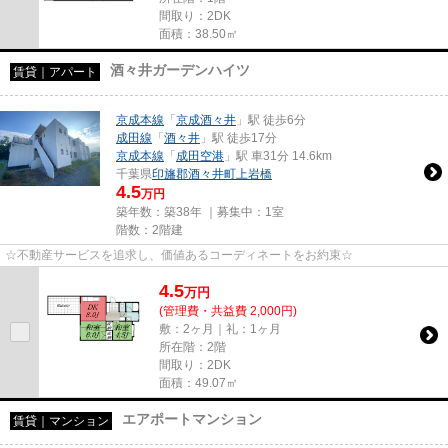
間取り：2DK
面積：38.50㎡
酒々井ガーデンハイツ
賃貸｜アパート
京成本線
「
京成酒々井
」駅 徒歩6分
成田線
「
酒々井
」駅 徒歩17分
京成本線
「
成田空港
」駅 車31分 14.6km
千葉県
印旛郡酒々井町
上岩橋
4.5
万円
築年数：築38年 ｜募集中：
1室
階数：2階建
☆不動産サービスを追求し、価値あるコーディネートをお約束☆
4.5
万
円
(管理費・共益費 2,000円)
敷：2ヶ月｜礼：1ヶ月
所在階：2階
間取り：2DK
面積：49.07㎡
エアポートマンション
賃貸｜マンション