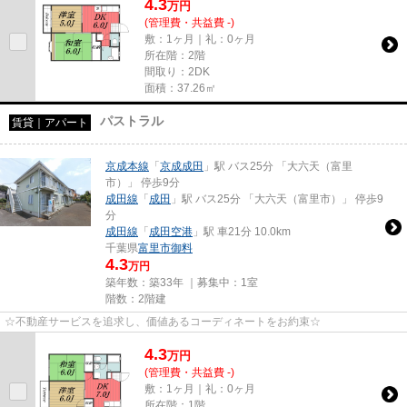
4.3
万
円
(管理費・共益費 -)
敷：1ヶ月｜礼：0ヶ月
所在階：2階
間取り：2DK
面積：37.26㎡
パストラル
賃貸｜アパート
京成本線
「
京成成田
」駅 バス25分 「大六天（富里
市）」 停歩9分
成田線
「
成田
」駅 バス25分 「大六天（富里市）」 停歩9
分
成田線
「
成田空港
」駅 車21分 10.0km
千葉県
富里市
御料
4.3
万円
築年数：築33年 ｜募集中：
1室
階数：2階建
☆不動産サービスを追求し、価値あるコーディネートをお約束☆
4.3
万
円
(管理費・共益費 -)
敷：1ヶ月｜礼：0ヶ月
所在階：1階