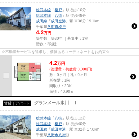
総武本線
「
榎戸
」駅 徒歩10分
総武本線
「
八街
」駅 徒歩48分
成田線
「
成田空港
」駅 車36分 19.1km
千葉県
八街市
榎戸
4.2
万円
築年数：築30年 ｜募集中：
1室
階数：2階建
☆不動産サービスを追求し、価値あるコーディネートをお約束☆
4.2
万
円
(管理費・共益費 3,000円)
敷：0ヶ月｜礼：0ヶ月
所在階：1階
間取り：2DK
面積：40.90㎡
グランメール氷川 Ⅰ
賃貸｜アパート
総武本線
「
八街
」駅 徒歩12分
総武本線
「
榎戸
」駅 徒歩40分
成田線
「
成田空港
」駅 車32分 17.6km
千葉県
八街市
八街
ほ