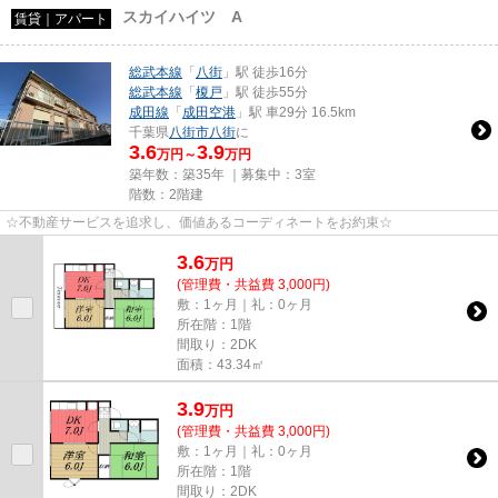
スカイハイツ A
賃貸｜アパート
総武本線
「
八街
」駅 徒歩16分
総武本線
「
榎戸
」駅 徒歩55分
成田線
「
成田空港
」駅 車29分 16.5km
千葉県
八街市
八街
に
3.6
3.9
万円～
万円
築年数：築35年 ｜募集中：
3室
階数：2階建
☆不動産サービスを追求し、価値あるコーディネートをお約束☆
3.6
万
円
(管理費・共益費 3,000円)
敷：1ヶ月｜礼：0ヶ月
所在階：1階
間取り：2DK
面積：43.34㎡
3.9
万
円
(管理費・共益費 3,000円)
敷：1ヶ月｜礼：0ヶ月
所在階：1階
間取り：2DK