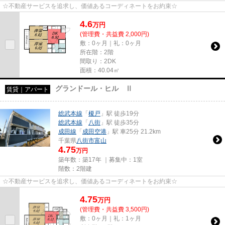
☆不動産サービスを追求し、価値あるコーディネートをお約束☆
4.6
万
円
(管理費・共益費 2,000円)
敷：0ヶ月｜礼：0ヶ月
所在階：2階
間取り：2DK
面積：40.04㎡
グランドール・ヒル Ⅱ
賃貸｜アパート
総武本線
「
榎戸
」駅 徒歩19分
総武本線
「
八街
」駅 徒歩35分
成田線
「
成田空港
」駅 車25分 21.2km
千葉県
八街市
富山
4.75
万円
築年数：築17年 ｜募集中：
1室
階数：2階建
☆不動産サービスを追求し、価値あるコーディネートをお約束☆
4.75
万
円
(管理費・共益費 3,500円)
敷：0ヶ月｜礼：1ヶ月