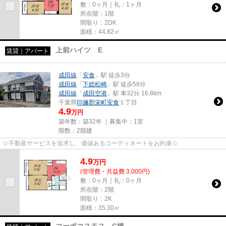
敷：0ヶ月｜礼：1ヶ月
所在階：1階
間取り：2DK
面積：44.82㎡
上前ハイツ E
賃貸｜アパート
成田線
「
安食
」駅 徒歩3分
成田線
「
下総松崎
」駅 徒歩58分
成田線
「
成田空港
」駅 車32分 16.8km
千葉県
印旛郡栄町
安食
１丁目
4.9
万円
築年数：築32年 ｜募集中：
1室
階数：2階建
☆不動産サービスを追求し、価値あるコーディネートをお約束☆
4.9
万
円
(管理費・共益費 3,000円)
敷：0ヶ月｜礼：0ヶ月
所在階：2階
間取り：2K
面積：35.30㎡
コーポコスモス C棟