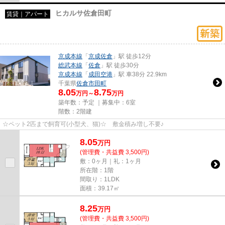
ヒカルサ佐倉田町
賃貸｜アパート
京成本線
「
京成佐倉
」駅 徒歩12分
総武本線
「
佐倉
」駅 徒歩30分
京成本線
「
成田空港
」駅 車38分 22.9km
千葉県
佐倉市
田町
8.05
8.75
万円～
万円
築年数：予定 ｜募集中：
6室
階数：2階建
☆ペット2匹まで飼育可(小型犬、猫)☆ 敷金積み増し不要♪
8.05
万
円
(管理費・共益費 3,500円)
敷：0ヶ月｜礼：1ヶ月
所在階：1階
間取り：1LDK
面積：39.17㎡
8.25
万
円
(管理費・共益費 3,500円)