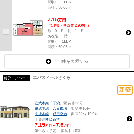
間取り：1LDK
面積：50.05㎡
7.15
万
円
(管理費・共益費 2,900円)
敷：0ヶ月｜礼：1ヶ月
所在階：1階
間取り：1LDK
面積：50.05㎡
全8件を表示する
エパヌィールさくら Ⅰ
賃貸｜アパート
総武本線
「
干潟
」駅 徒歩32分
総武本線
「
八日市場
」駅 徒歩46分
京成本線
「
成田空港
」駅 車31分 19.9km
千葉県
匝瑳市
椿
7.15
7.6
万円～
万円
築年数：予定 ｜募集中：
5室