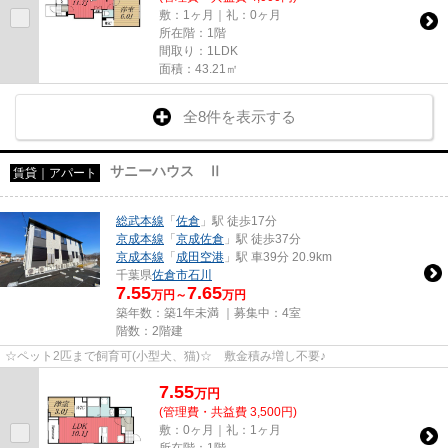
敷：1ヶ月｜礼：0ヶ月
所在階：1階
間取り：1LDK
面積：43.21㎡
全8件を表示する
サニーハウス Ⅱ
賃貸｜アパート
総武本線
「
佐倉
」駅 徒歩17分
京成本線
「
京成佐倉
」駅 徒歩37分
京成本線
「
成田空港
」駅 車39分 20.9km
千葉県
佐倉市
石川
7.55
7.65
万円～
万円
築年数：築1年未満 ｜募集中：
4室
階数：2階建
☆ペット2匹まで飼育可(小型犬、猫)☆ 敷金積み増し不要♪
7.55
万
円
(管理費・共益費 3,500円)
敷：0ヶ月｜礼：1ヶ月
所在階：1階