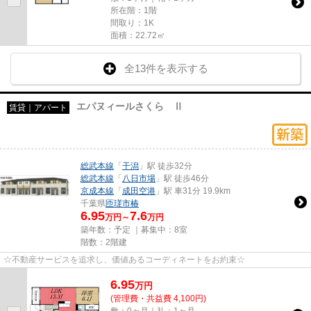
所在階：1階
間取り：1K
面積：22.72㎡
全13件を表示する
エパヌィールさくら Ⅱ
賃貸｜アパート
総武本線
「
干潟
」駅 徒歩32分
総武本線
「
八日市場
」駅 徒歩46分
京成本線
「
成田空港
」駅 車31分 19.9km
千葉県
匝瑳市
椿
6.95
7.6
万円～
万円
築年数：予定 ｜募集中：
8室
階数：2階建
☆不動産サービスを追求し、価値あるコーディネートをお約束☆
6.95
万
円
(管理費・共益費 4,100円)
敷：0ヶ月｜礼：1ヶ月