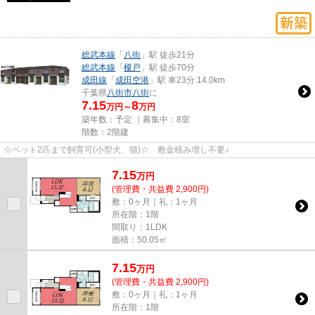
総武本線
「
八街
」駅 徒歩21分
総武本線
「
榎戸
」駅 徒歩70分
成田線
「
成田空港
」駅 車23分 14.0km
千葉県
八街市
八街
に
7.15
8
万円～
万円
築年数：予定 ｜募集中：
8室
階数：2階建
☆ペット2匹まで飼育可(小型犬、猫)☆ 敷金積み増し不要♪
7.15
万
円
(管理費・共益費 2,900円)
敷：0ヶ月｜礼：1ヶ月
所在階：1階
間取り：1LDK
面積：50.05㎡
7.15
万
円
(管理費・共益費 2,900円)
敷：0ヶ月｜礼：1ヶ月
所在階：1階