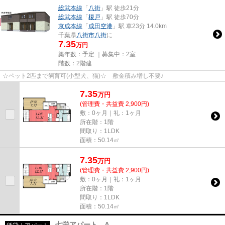
総武本線
「
八街
」駅 徒歩21分
総武本線
「
榎戸
」駅 徒歩70分
京成本線
「
成田空港
」駅 車23分 14.0km
千葉県
八街市
八街
に
7.35
万円
築年数：予定 ｜募集中：
2室
階数：2階建
☆ペット2匹まで飼育可(小型犬、猫)☆ 敷金積み増し不要♪
7.35
万
円
(管理費・共益費 2,900円)
敷：0ヶ月｜礼：1ヶ月
所在階：1階
間取り：1LDK
面積：50.14㎡
7.35
万
円
(管理費・共益費 2,900円)
敷：0ヶ月｜礼：1ヶ月
所在階：1階
間取り：1LDK
面積：50.14㎡
七栄アパート A