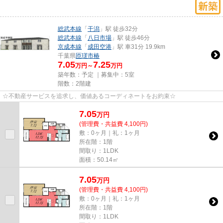
総武本線
「
干潟
」駅 徒歩32分
総武本線
「
八日市場
」駅 徒歩46分
京成本線
「
成田空港
」駅 車31分 19.9km
千葉県
匝瑳市
椿
7.05
7.25
万円～
万円
築年数：予定 ｜募集中：
5室
階数：2階建
☆不動産サービスを追求し、価値あるコーディネートをお約束☆
7.05
万
円
(管理費・共益費 4,100円)
敷：0ヶ月｜礼：1ヶ月
所在階：1階
間取り：1LDK
面積：50.14㎡
7.05
万
円
(管理費・共益費 4,100円)
敷：0ヶ月｜礼：1ヶ月
所在階：1階
間取り：1LDK