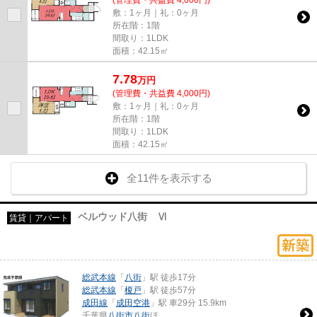
敷：1ヶ月｜礼：0ヶ月
所在階：1階
間取り：1LDK
面積：42.15㎡
7.78
万
円
(管理費・共益費 4,000円)
敷：1ヶ月｜礼：0ヶ月
所在階：1階
間取り：1LDK
面積：42.15㎡
全11件を表示する
ベルウッド八街 Ⅵ
賃貸｜アパート
総武本線
「
八街
」駅 徒歩17分
総武本線
「
榎戸
」駅 徒歩57分
成田線
「
成田空港
」駅 車29分 15.9km
千葉県
八街市
八街
ほ