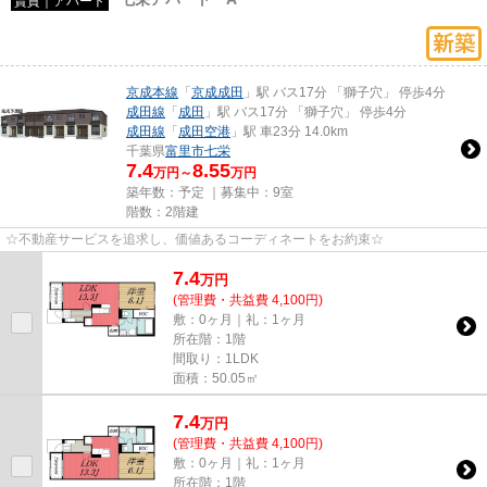
賃貸｜アパート
京成本線
「
京成成田
」駅 バス17分 「獅子穴」 停歩4分
成田線
「
成田
」駅 バス17分 「獅子穴」 停歩4分
成田線
「
成田空港
」駅 車23分 14.0km
千葉県
富里市
七栄
7.4
8.55
万円～
万円
築年数：予定 ｜募集中：
9室
階数：2階建
☆不動産サービスを追求し、価値あるコーディネートをお約束☆
7.4
万
円
(管理費・共益費 4,100円)
敷：0ヶ月｜礼：1ヶ月
所在階：1階
間取り：1LDK
面積：50.05㎡
7.4
万
円
(管理費・共益費 4,100円)
敷：0ヶ月｜礼：1ヶ月
所在階：1階