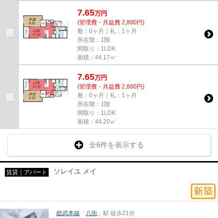
7.65
万
円
(管理費・共益費 2,800円)
敷：0ヶ月｜礼：1ヶ月
所在階：1階
間取り：1LDK
面積：44.17㎡
7.65
万
円
(管理費・共益費 2,800円)
敷：0ヶ月｜礼：1ヶ月
所在階：1階
間取り：1LDK
面積：44.20㎡
全6件を表示する
ソレイユ メイ
賃貸｜アパート
総武本線
「
八街
」駅 徒歩21分