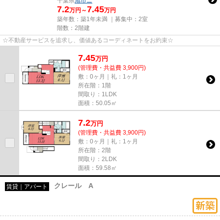
千葉県
旭市
ニ
7.2
7.45
万円～
万円
築年数：築1年未満 ｜募集中：
2室
階数：2階建
☆不動産サービスを追求し、価値あるコーディネートをお約束☆
7.45
万
円
(管理費・共益費 3,900円)
敷：0ヶ月｜礼：1ヶ月
所在階：1階
間取り：1LDK
面積：50.05㎡
7.2
万
円
(管理費・共益費 3,900円)
敷：0ヶ月｜礼：1ヶ月
所在階：2階
間取り：2LDK
面積：59.58㎡
クレール A
賃貸｜アパート