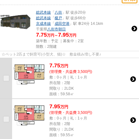
総武本線
「
八街
」駅 徒歩20分
総武本線
「
榎戸
」駅 徒歩66分
京成本線
「
成田空港
」駅 車24分 14.1km
千葉県
八街市
朝日
7.75
7.95
万円～
万円
築年数：予定 ｜募集中：
2室
階数：2階建
☆ペット2匹まで飼育可(小型犬、猫)☆ 敷金積み増し不要♪
7.75
万
円
(管理費・共益費 3,500円)
敷：0ヶ月｜礼：1ヶ月
所在階：2階
間取り：2LDK
面積：59.58㎡
7.95
万
円
(管理費・共益費 3,500円)
敷：0ヶ月｜礼：1ヶ月
所在階：2階
間取り：2LDK
面積：59.55㎡