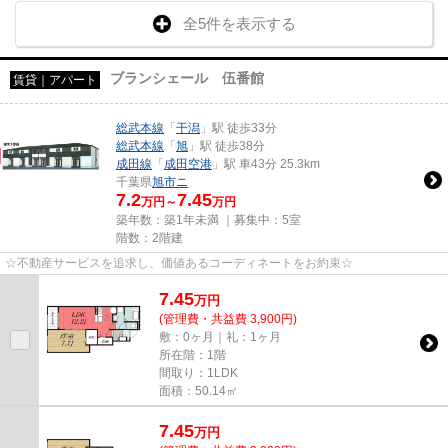
全5件を表示する
ブランシェール 伍番館
賃貸｜アパート
総武本線
「
干潟
」駅 徒歩33分
総武本線
「
旭
」駅 徒歩38分
成田線
「
成田空港
」駅 車43分 25.3km
千葉県
旭市
ニ
7.2
7.45
万円～
万円
築年数：築1年未満 ｜募集中：
5室
階数：2階建
☆不動産サービスを追求し、価値あるコーディネートをお約束☆
7.45
万
円
(管理費・共益費 3,900円)
敷：0ヶ月｜礼：1ヶ月
所在階：1階
間取り：1LDK
面積：50.14㎡
7.45
万
円