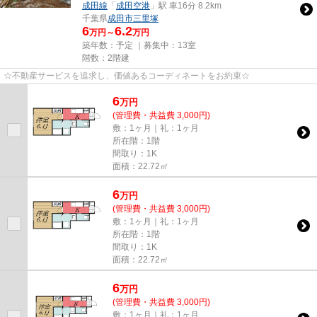
成田線
「
成田空港
」駅 車16分 8.2km
千葉県
成田市
三里塚
6
6.2
万円～
万円
築年数：予定 ｜募集中：
13室
階数：2階建
☆不動産サービスを追求し、価値あるコーディネートをお約束☆
6
万
円
(管理費・共益費 3,000円)
敷：1ヶ月｜礼：1ヶ月
所在階：1階
間取り：1K
面積：22.72㎡
6
万
円
(管理費・共益費 3,000円)
敷：1ヶ月｜礼：1ヶ月
所在階：1階
間取り：1K
面積：22.72㎡
6
万
円
(管理費・共益費 3,000円)
敷：1ヶ月｜礼：1ヶ月