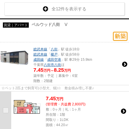
全12件を表示する
ベルウッド八街 Ⅴ
賃貸｜アパート
総武本線
「
八街
」駅 徒歩18分
総武本線
「
榎戸
」駅 徒歩58分
成田線
「
成田空港
」駅 車29分 15.9km
千葉県
八街市
八街
ほ
7.45
8.25
万円～
万円
築年数：予定 ｜募集中：
6室
階数：2階建
☆ペット2匹まで飼育可(小型犬、猫)☆ 敷金積み増し不要♪
7.45
万
円
(管理費・共益費 2,800円)
敷：0ヶ月｜礼：1ヶ月
所在階：1階
間取り：1LDK
面積：44.20㎡