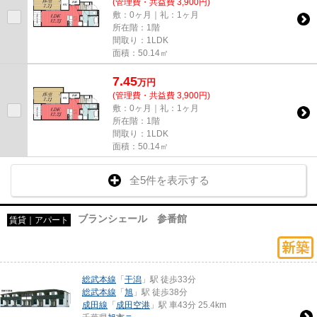
(管理費・共益費 3,900円)
敷：0ヶ月｜礼：1ヶ月
所在階：1階
間取り：1LDK
面積：50.14㎡
7.45
万
円
(管理費・共益費 3,900円)
敷：0ヶ月｜礼：1ヶ月
所在階：1階
間取り：1LDK
面積：50.14㎡
全5件を表示する
ブランシェール 参番館
賃貸｜アパート
総武本線
「
干潟
」駅 徒歩33分
総武本線
「
旭
」駅 徒歩38分
成田線
「
成田空港
」駅 車43分 25.4km