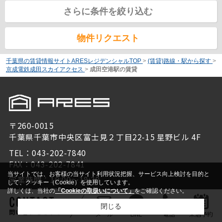
さらに条件を絞り込む
物件リクエスト
千葉県の賃貸情報サイトARESレジデンシャルTOP
>
(賃貸)路線・駅から探す
>
京成電鉄成田スカイアクセス
>
成田空港駅の賃貸
〒260-0015
千葉県千葉市中央区富士見２丁目22-15 星野ビル 4F
TEL：043-202-7840
FAX：043-202-7841
当サイトでは、お客様の当サイト利用状況把握、サービス向上検討を目的と
営業時間：10:00～18:30
して、クッキー（Cookie）を使用しています。
定休日：水曜日
詳しくは、当社の
「Cookieの取扱いについて」
をご確認ください。
千葉店：043-202-7840
閉じる
問い合わせをする
メール
LINE
電話
来店予約
鎌取店：043-293-7840