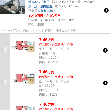
総武本線
「
榎戸
」駅 バス10分 「南四番」 停歩8分
成田線
「
成田空港
」駅 車29分 16.8km
千葉県
八街市
八街
ほ
7.46
7.65
万円～
万円
築年数：築1年未満 ｜募集中：
8室
階数：2階建
☆ペット可(犬、猫)☆ ※ペット飼育時、敷金1ヶ月増額
7.46
万
円
(管理費・共益費 4,000円)
敷：1ヶ月｜礼：0ヶ月
所在階：1階
間取り：1LDK
面積：43.21㎡
7.46
万
円
(管理費・共益費 4,000円)
敷：1ヶ月｜礼：0ヶ月
所在階：1階
間取り：1LDK
面積：43.21㎡
7.46
万
円
(管理費・共益費 4,000円)