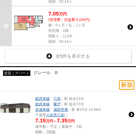
面積：50.14㎡
7.05
万
円
(管理費・共益費 4,100円)
敷：0ヶ月｜礼：1ヶ月
所在階：1階
間取り：1LDK
面積：50.14㎡
全5件を表示する
クレール B
賃貸｜アパート
総武本線
「
八街
」駅 徒歩21分
総武本線
「
榎戸
」駅 徒歩70分
京成本線
「
成田空港
」駅 車23分 14.0km
千葉県
八街市
八街
に
7.15
7.35
万円～
万円
築年数：予定 ｜募集中：
3室
階数：2階建