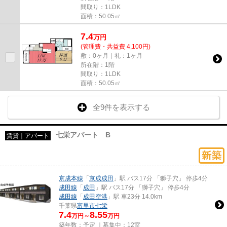
間取り：1LDK
面積：50.05㎡
7.4
万
円
(管理費・共益費 4,100円)
敷：0ヶ月｜礼：1ヶ月
所在階：1階
間取り：1LDK
面積：50.05㎡
全9件を表示する
七栄アパート B
賃貸｜アパート
京成本線
「
京成成田
」駅 バス17分 「獅子穴」 停歩4分
成田線
「
成田
」駅 バス17分 「獅子穴」 停歩4分
成田線
「
成田空港
」駅 車23分 14.0km
千葉県
富里市
七栄
7.4
8.55
万円～
万円
築年数：予定 ｜募集中：
12室