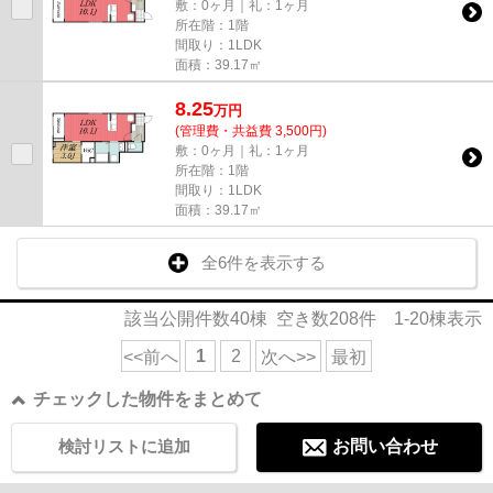
敷：0ヶ月｜礼：1ヶ月
所在階：1階
間取り：1LDK
面積：39.17㎡
8.25
万
円
(管理費・共益費 3,500円)
敷：0ヶ月｜礼：1ヶ月
所在階：1階
間取り：1LDK
面積：39.17㎡
全6件を表示する
該当公開件数
40
棟 空き数
208
件
1-20
棟表示
1
2
<<前へ
次へ>>
最初
チェックした物件をまとめて
検討リストに追加
お問い合わせ