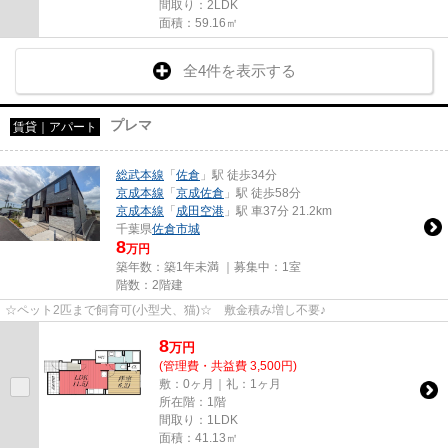
間取り：2LDK
面積：59.16㎡
全4件を表示する
プレマ
賃貸｜アパート
総武本線
「
佐倉
」駅 徒歩34分
京成本線
「
京成佐倉
」駅 徒歩58分
京成本線
「
成田空港
」駅 車37分 21.2km
千葉県
佐倉市
城
8
万円
築年数：築1年未満 ｜募集中：
1室
階数：2階建
☆ペット2匹まで飼育可(小型犬、猫)☆ 敷金積み増し不要♪
8
万
円
(管理費・共益費 3,500円)
敷：0ヶ月｜礼：1ヶ月
所在階：1階
間取り：1LDK
面積：41.13㎡