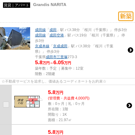
Grandis NARITA
賃貸｜アパート
成田線
「
成田
」駅 バス38分 「桜川（千葉県）」 停歩3分
成田線
「
成田空港
」駅 バス19分 「桜川（千葉県）」 停
歩3分
京成本線
「
京成成田
」駅 バス38分 「桜川（千葉
県）」 停歩3分
千葉県
成田市
三里塚
273-3
5.8
6.05
万円～
万円
築年数：予定 ｜募集中：
12室
階数：2階建
☆不動産サービスを追求し、価値あるコーディネートをお約束☆
5.8
万
円
(管理費・共益費 4,000円)
敷：0ヶ月｜礼：0ヶ月
所在階：1階
間取り：1K
面積：21.97㎡
5.8
万
円