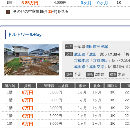
5.85
万円
0ヶ月
0ヶ月
1階
4,000円
1K
その他の空室情報(全
12
件)を見る
+
ドルトワールRay
千葉県
成田市
三里塚
住所
交通
成田線
「
成田
」駅 バス38分 「
京成本線
「
京成成田
」駅 バス3
成田線
「
成田空港
」駅 車16分 8.
予定
2階建
木造
築年
階数
構造
所在階
賃料
管理費・共益費
敷金
礼金
間取り
6
万円
1階
3,000円
1ヶ月
1ヶ月
1K
22
6
万円
1階
3,000円
1ヶ月
1ヶ月
1K
22
6
万円
1階
3,000円
1ヶ月
1ヶ月
1K
22
6
万円
1階
3,000円
1ヶ月
1ヶ月
1K
22
6
万円
1階
3,000円
1ヶ月
1ヶ月
1K
22