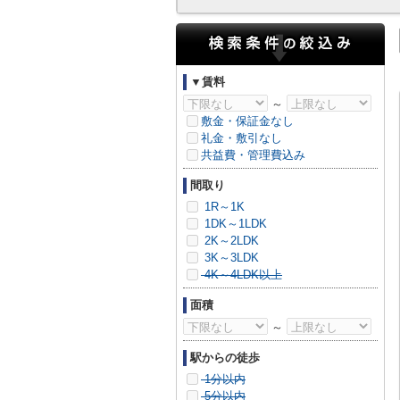
▼賃料
～
敷金・保証金なし
礼金・敷引なし
共益費・管理費込み
間取り
1R～1K
1DK～1LDK
2K～2LDK
3K～3LDK
4K～4LDK以上
面積
～
駅からの徒歩
1分以内
5分以内