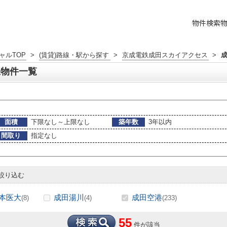
物件検索
ャルTOP
>
(賃貸)路線・駅から探す
>
京成電鉄成田スカイアクセス
>
駅物件一覧
面積
下限なし～上限なし
築年数
3年以内
間取り
指定なし
絞り込む
本医大
成田湯川
成田空港
(8)
(4)
(233)
55
件が該当