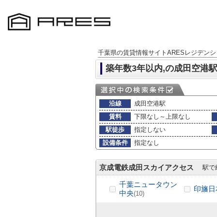
千葉県の賃貸情報サイトARESレジデンシ
築年数3年以内,の成田空港
沿線
成田空港駅
賃料
下限なし～上限なし
駅徒歩
指定しない
設備条件
指定なし
京成電鉄成田スカイアクセス
駅で
千葉ニュータウン
印旛日
中央
(10)