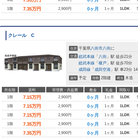
7.35
万円
0ヶ月
1階
2,900円
1ヶ月
1LDK
クレール C
千葉県
八街市
八街
に
住所
交通
総武本線
「
八街
」駅 徒歩21分
総武本線
「
榎戸
」駅 徒歩70分
成田線
「
成田空港
」駅 車23分 14
予定
2階建
木造
築年
階数
構造
所在階
賃料
管理費・共益費
敷金
礼金
間取り
7.15
万円
0ヶ月
1階
2,900円
1ヶ月
1LDK
7.15
万円
0ヶ月
1階
2,900円
1ヶ月
1LDK
7.15
万円
0ヶ月
1階
2,900円
1ヶ月
1LDK
7.35
万円
0ヶ月
1階
2,900円
1ヶ月
1LDK
7.35
万円
0ヶ月
1階
2,900円
1ヶ月
1LDK