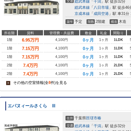
交通
総武本線
「
干潟
」駅 徒歩32分
総武本線
「
八日市場
」駅 徒歩46
京成本線
「
成田空港
」駅 車31分 1
予定
2階建
木造
築年
階数
構造
所在階
賃料
管理費・共益費
敷金
礼金
間取り
6.95
万円
0ヶ月
1階
4,100円
1ヶ月
1LDK
7.15
万円
0ヶ月
1階
4,100円
1ヶ月
1LDK
7.15
万円
0ヶ月
1階
4,100円
1ヶ月
1LDK
7.4
万円
0ヶ月
2階
4,100円
1ヶ月
2LDK
7.4
万円
0ヶ月
2階
4,100円
1ヶ月
2LDK
その他の空室情報(全
8
件)を見る
+
エパヌィールさくら Ⅲ
千葉県
匝瑳市
椿
住所
交通
総武本線
「
干潟
」駅 徒歩32分