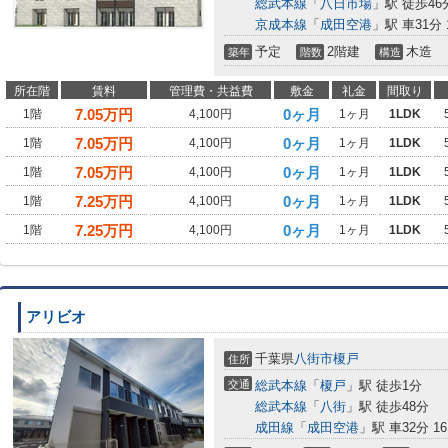
総武本線
「
八日市場
」駅 徒歩46
京成本線
「
成田空港
」駅 車31分 1
予定
2階建
木造
築年
階数
構造
所在階
賃料
管理費・共益費
敷金
礼金
間取り
7.05
万円
0ヶ月
1階
4,100円
1ヶ月
1LDK
7.05
万円
0ヶ月
1階
4,100円
1ヶ月
1LDK
7.05
万円
0ヶ月
1階
4,100円
1ヶ月
1LDK
7.25
万円
0ヶ月
1階
4,100円
1ヶ月
1LDK
7.25
万円
0ヶ月
1階
4,100円
1ヶ月
1LDK
アリビオ
千葉県
八街市
榎戸
住所
交通
総武本線
「
榎戸
」駅 徒歩1分
総武本線
「
八街
」駅 徒歩48分
成田線
「
成田空港
」駅 車32分 16