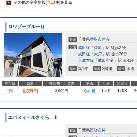
その他の空室情報(全
13
件)を見る
+
ロワゾーブルーＱ
千葉県
香取市
新寺
住所
交通
成田線
「
佐原
」駅 徒歩27分
成田線
「
大戸
」駅 徒歩26分
京成本線
「
成田空港
」駅 車41分 2
築1年
2階建
木造
築年
階数
構造
所在階
賃料
管理費・共益費
敷金
礼金
間取り
6.5
万円
0ヶ月
1階
3,900円
1ヶ月
1LDK
5
エパヌィールさくら Ⅱ
千葉県
匝瑳市
椿
住所