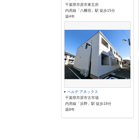
千葉県市原市東五所
内房線「八幡宿」駅 徒歩15分
築4年
ベルデ アネックス
千葉県市原市古市場
内房線「浜野」駅 徒歩18分
築8年