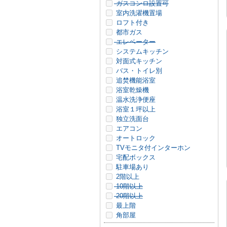
ガスコンロ設置可
室内洗濯機置場
ロフト付き
都市ガス
エレベーター
システムキッチン
対面式キッチン
バス・トイレ別
追焚機能浴室
浴室乾燥機
温水洗浄便座
浴室１坪以上
独立洗面台
エアコン
オートロック
TVモニタ付インターホン
宅配ボックス
駐車場あり
2階以上
10階以上
20階以上
最上階
角部屋