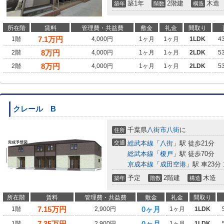
築1年
2階建
木造
築年
階数
構造
所在階
賃料
管理費・共益費
敷金
礼金
間取り
7.1
万円
1階
4,000円
1ヶ月
1ヶ月
1LDK
4
8
万円
2階
4,000円
1ヶ月
1ヶ月
2LDK
5
8
万円
2階
4,000円
1ヶ月
1ヶ月
2LDK
5
クレール B
千葉県
八街市
八街
に
住所
交通
総武本線
「
八街
」駅 徒歩21分
総武本線
「
榎戸
」駅 徒歩70分
京成本線
「
成田空港
」駅 車23分 1
予定
2階建
木造
築年
階数
構造
所在階
賃料
管理費・共益費
敷金
礼金
間取り
7.15
万円
0ヶ月
1階
2,900円
1ヶ月
1LDK
7.35
万円
0ヶ月
1階
2,900円
1ヶ月
1LDK