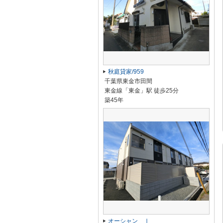
秋庭貸家/959
千葉県東金市田間
東金線「東金」駅 徒歩25分
築45年
オーシャン Ⅰ