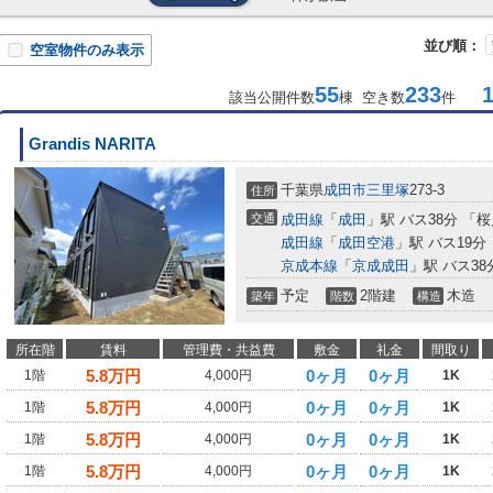
並び順：
空室物件のみ表示
55
233
1-
該当公開件数
棟 空き数
件
Grandis NARITA
千葉県
成田市
三里塚
273-3
住所
交通
成田線
「
成田
」駅 バス38分 「
成田線
「
成田空港
」駅 バス19分
京成本線
「
京成成田
」駅 バス3
予定
2階建
木造
築年
階数
構造
所在階
賃料
管理費・共益費
敷金
礼金
間取り
5.8
万円
0ヶ月
0ヶ月
1階
4,000円
1K
5.8
万円
0ヶ月
0ヶ月
1階
4,000円
1K
5.8
万円
0ヶ月
0ヶ月
1階
4,000円
1K
5.8
万円
0ヶ月
0ヶ月
1階
4,000円
1K