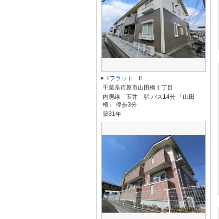
Tフラット B
千葉県市原市山田橋１丁目
内房線「五井」駅 バス14分 「山田
橋」 停歩3分
築31年