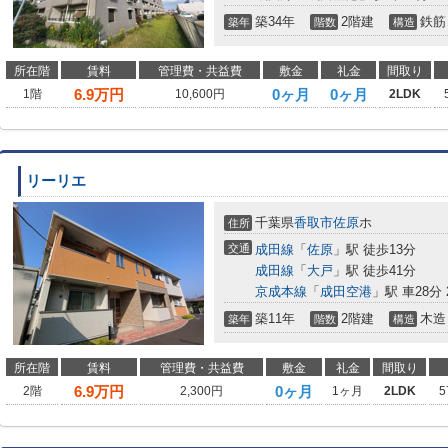
築34年
2階建
鉄筋
築年
階数
構造
所在階
賃料
管理費・共益費
敷金
礼金
間取り
6.9
万円
0ヶ月
0ヶ月
1階
10,600円
2LDK
リーリエ
千葉県
香取市
佐原
ホ
住所
交通
成田線
「
佐原
」駅 徒歩13分
成田線
「
大戸
」駅 徒歩41分
京成本線
「
成田空港
」駅 車28分 2
築11年
2階建
木造
築年
階数
構造
所在階
賃料
管理費・共益費
敷金
礼金
間取り
6.9
万円
0ヶ月
2階
2,300円
1ヶ月
2LDK
5