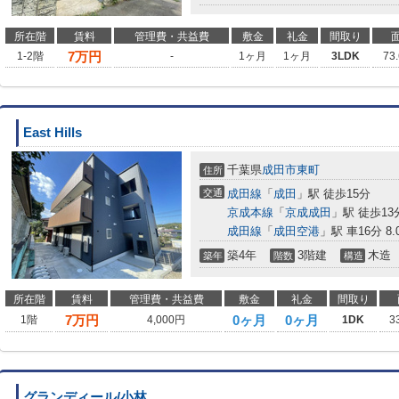
所在階
賃料
管理費・共益費
敷金
礼金
間取り
7
万円
1-2階
-
1ヶ月
1ヶ月
3LDK
73
East Hills
千葉県
成田市
東町
住所
交通
成田線
「
成田
」駅 徒歩15分
京成本線
「
京成成田
」駅 徒歩13
成田線
「
成田空港
」駅 車16分 8.
築4年
3階建
木造
築年
階数
構造
所在階
賃料
管理費・共益費
敷金
礼金
間取り
7
万円
0ヶ月
0ヶ月
1階
4,000円
1DK
3
グランディール/小林