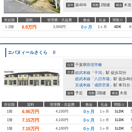
築46年
2階建
木造
築年
階数
構造
所在階
賃料
管理費・共益費
敷金
礼金
間取り
6.9
万円
0ヶ月
1-2階
3,000円
1ヶ月
4DK
6
エパヌィールさくら Ⅱ
千葉県
匝瑳市
椿
住所
交通
総武本線
「
干潟
」駅 徒歩32分
総武本線
「
八日市場
」駅 徒歩46
京成本線
「
成田空港
」駅 車31分 1
予定
2階建
木造
築年
階数
構造
所在階
賃料
管理費・共益費
敷金
礼金
間取り
6.95
万円
0ヶ月
1階
4,100円
1ヶ月
1LDK
7.15
万円
0ヶ月
1階
4,100円
1ヶ月
1LDK
7.15
万円
0ヶ月
1階
4,100円
1ヶ月
1LDK