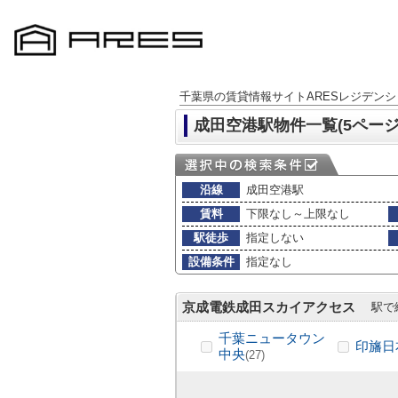
千葉県の賃貸情報サイトARESレジデンシ
成田空港駅物件一覧(5ページ
沿線
成田空港駅
賃料
下限なし～上限なし
駅徒歩
指定しない
設備条件
指定なし
京成電鉄成田スカイアクセス
駅で
千葉ニュータウン
印旛日
中央
(27)