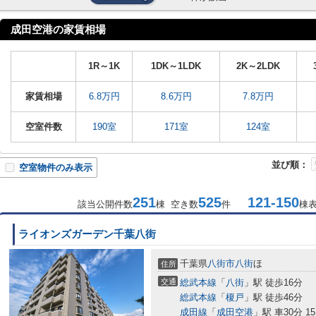
成田空港の家賃相場
1R～1K
1DK～1LDK
2K～2LDK
家賃相場
6.8万円
8.6万円
7.8万円
空室件数
190室
171室
124室
並び順：
空室物件のみ表示
251
525
121-150
該当公開件数
棟 空き数
件
棟
ライオンズガーデン千葉八街
千葉県
八街市
八街
ほ
住所
交通
総武本線
「
八街
」駅 徒歩16分
総武本線
「
榎戸
」駅 徒歩46分
成田線
「
成田空港
」駅 車30分 15