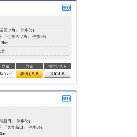
七栄四ツ角」 停歩3分
分 「七栄四ツ角」 停歩3分
.3km
鉄骨
面積
詳細
検討リスト
42.93㎡
詳細を見る
追加する
久能新田」 停歩8分
分 「久能新田」 停歩8分
3km