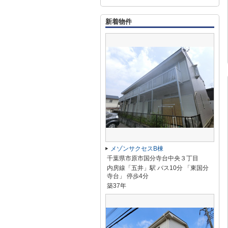
新着物件
メゾンサクセスB棟
千葉県市原市国分寺台中央３丁目
内房線「五井」駅 バス10分 「東国分
寺台」 停歩4分
築37年