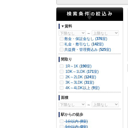
▼賃料
～
敷金・保証金なし (
376
室)
礼金・敷引なし (
142
室)
共益費・管理費込み (
525
室)
間取り
1R～1K (
190
室)
1DK～1LDK (
171
室)
2K～2LDK (
124
室)
3K～3LDK (
31
室)
4K～4LDK以上 (
9
室)
面積
～
駅からの徒歩
1分以内 (
0
室)
5分以内 (
0
室)