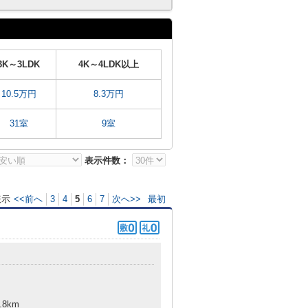
3K～3LDK
4K～4LDK以上
10.5万円
8.3万円
31室
9室
表示件数：
表示
<<前へ
3
4
5
6
7
次へ>>
最初
.8km