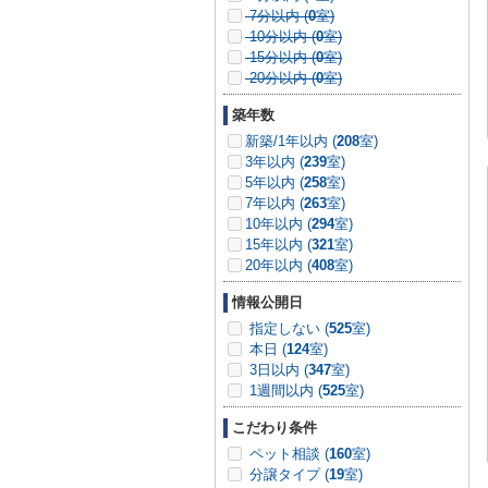
7分以内 (
0
室)
10分以内 (
0
室)
15分以内 (
0
室)
20分以内 (
0
室)
築年数
新築/1年以内 (
208
室)
3年以内 (
239
室)
5年以内 (
258
室)
7年以内 (
263
室)
10年以内 (
294
室)
15年以内 (
321
室)
20年以内 (
408
室)
情報公開日
指定しない (
525
室)
本日 (
124
室)
3日以内 (
347
室)
1週間以内 (
525
室)
こだわり条件
ペット相談 (
160
室)
分譲タイプ (
19
室)