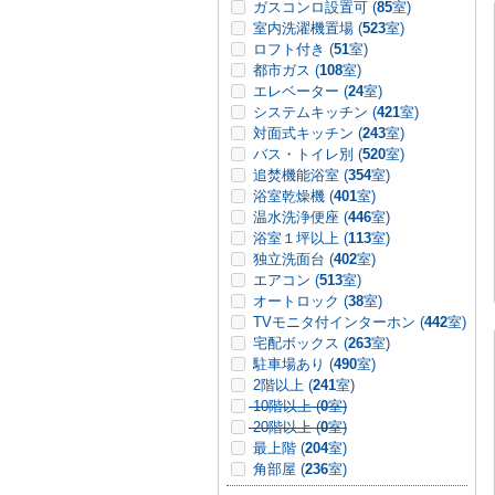
ガスコンロ設置可 (
85
室)
室内洗濯機置場 (
523
室)
ロフト付き (
51
室)
都市ガス (
108
室)
エレベーター (
24
室)
システムキッチン (
421
室)
対面式キッチン (
243
室)
バス・トイレ別 (
520
室)
追焚機能浴室 (
354
室)
浴室乾燥機 (
401
室)
温水洗浄便座 (
446
室)
浴室１坪以上 (
113
室)
独立洗面台 (
402
室)
エアコン (
513
室)
オートロック (
38
室)
TVモニタ付インターホン (
442
室)
宅配ボックス (
263
室)
駐車場あり (
490
室)
2階以上 (
241
室)
10階以上 (
0
室)
20階以上 (
0
室)
最上階 (
204
室)
角部屋 (
236
室)