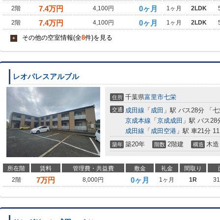
7.4
万円
0ヶ月
2階
4,100円
1ヶ月
2LDK
7.4
万円
0ヶ月
2階
4,100円
1ヶ月
2LDK
その他の空室情報(全
8
件)を見る
+
レオパレスアルブル
千葉県
富里市
七栄
住所
交通
成田線
「
成田
」駅 バス28分 「
京成本線
「
京成成田
」駅 バス2
成田線
「
成田空港
」駅 車21分 11
築20年
2階建
木造
築年
階数
構造
所在階
賃料
管理費・共益費
敷金
礼金
間取り
7
万円
0ヶ月
2階
8,000円
1ヶ月
1R
3